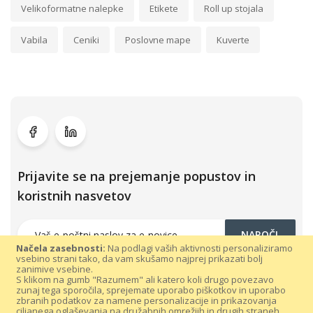
Velikoformatne nalepke
Etikete
Roll up stojala
Vabila
Ceniki
Poslovne mape
Kuverte
Prijavite se na prejemanje popustov in
koristnih nasvetov
NAROČI
Načela zasebnosti:
Na podlagi vaših aktivnosti personaliziramo
vsebino strani tako, da vam skušamo najprej prikazati bolj
zanimive vsebine.
S klikom na gumb "Razumem" ali katero koli drugo povezavo
zunaj tega sporočila, sprejemate uporabo piškotkov in uporabo
zbranih podatkov za namene personalizacije in prikazovanja
ciljanega oglaševanja na družabnih omrežjih in drugih straneh.