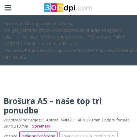
Predloga filtriranja napake: Warning:
file_get_contents(https://300dpi.com/searcha/ajax/suggest?
q=all_____results): failed to open stream: HTTP request failed!
HTTP/1.1 500 Internal Server Error in
/var/www/html/magento2/app/code/Rooster/Tisk/view/frontend/te
on line 352
Brošura A5 – naše top tri
ponudbe
202 strani notranjost | 4 strani ovitek | 148 x 210 mm | odprti format
297 x 210 mm |
Spremeni
vezava
lepljeno broširano
kovinska spirala
‐
srebrna