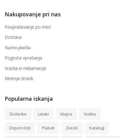
Nakupovanje pri nas
Povpraševanje po meri
Dostava
Načini plačila
Pogosta vprašanja
Vračila in reklamacije
Mnenja strank
Popularna iskanja
Zloženke
Letaki
Majice
Vizitke
Dopisni listi
Plakati
Zvezki
Katalogi