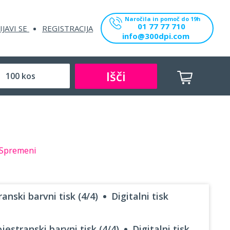
Naročila in pomoč do 19h
01 77 77 710
IJAVI SE
REGISTRACIJA
info@300dpi.com
Išči
Spremeni
anski barvni tisk (4/4)
Digitalni tisk
jestranski barvni tisk (4/4)
Digitalni tisk