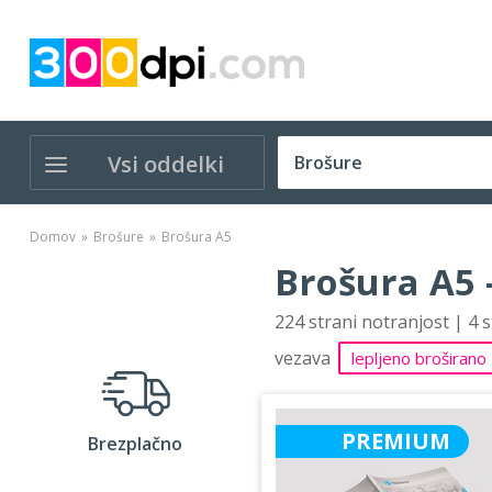
Vsi oddelki
Domov
Brošure
Brošura A5
Brošura A5 
224 strani notranjost | 4 
vezava
lepljeno broširano
PREMIUM
Brezplačno