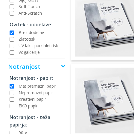
Soft Touch
Anti-Scratch
Ovitek - dodelave:
Brez dodelav
Zlatotisk
UV lak - parcialni tisk
Vogalčenje
Notranjost
Notranjost - papir:
Mat premazni papir
Nepremazni papir
Kreativni papir
EKO papir
Notranjost - teža
papirja:
90 g