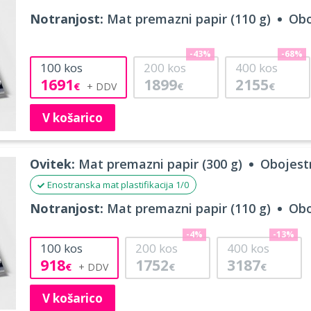
Notranjost:
Mat premazni papir (110 g)
Obo
-43%
-68%
100
kos
200
kos
400
kos
1691
1899
2155
€
€
€
V košarico
Ovitek:
Mat premazni papir (300 g)
Obojestr
Enostranska mat plastifikacija 1/0
Notranjost:
Mat premazni papir (110 g)
Obo
-4%
-13%
100
kos
200
kos
400
kos
918
1752
3187
€
€
€
V košarico