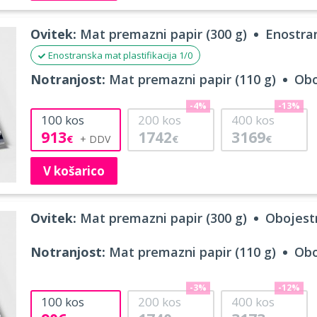
Ovitek:
Mat premazni papir (300 g)
Enostran
Enostranska mat plastifikacija 1/0
Notranjost:
Mat premazni papir (110 g)
Obo
-4%
-13%
100
kos
200
kos
400
kos
913
1742
3169
€
€
€
V košarico
Ovitek:
Mat premazni papir (300 g)
Obojestr
Notranjost:
Mat premazni papir (110 g)
Obo
-3%
-12%
100
kos
200
kos
400
kos