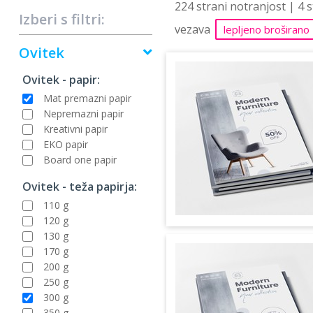
224 strani notranjost | 4 
Izberi s filtri:
vezava
lepljeno broširano
Ovitek
Ovitek - papir:
Mat premazni papir
Nepremazni papir
Kreativni papir
EKO papir
Board one papir
Ovitek - teža papirja:
110 g
120 g
130 g
170 g
200 g
250 g
300 g
350 g