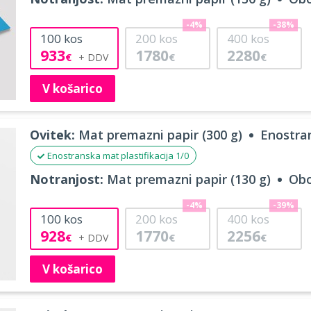
-4%
-38%
100
kos
200
kos
400
kos
933
1780
2280
€
€
€
V košarico
Ovitek:
Mat premazni papir (300 g)
Enostran
Enostranska mat plastifikacija 1/0
Notranjost:
Mat premazni papir (130 g)
Obo
-4%
-39%
100
kos
200
kos
400
kos
928
1770
2256
€
€
€
V košarico