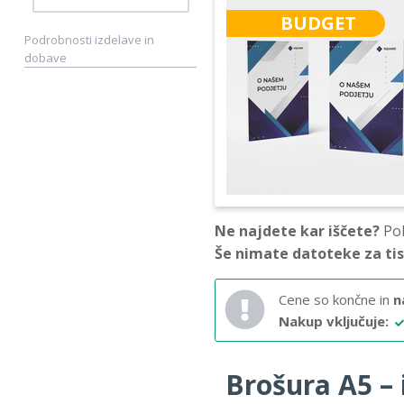
BUDGET
Podrobnosti izdelave in
dobave
Ne najdete kar iščete?
Pok
Še nimate datoteke za ti
Cene so končne in
n
Nakup vključuje:
Brošura A5 – i