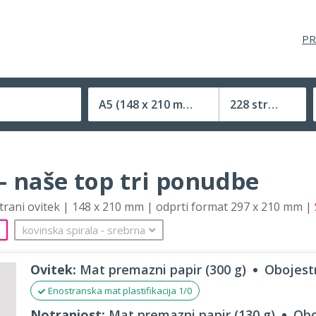
PR
A5
(148 x 210 mm)
228 strani
Velikost (zaprte) tiskovine
– naše top tri ponudbe
strani ovitek | 148 x 210 mm | odprti format 297 x 210 mm |
kovinska spirala
‐
srebrna
Ovitek:
Mat premazni papir (300 g)
Obojestr
Enostranska mat plastifikacija 1/0
Notranjost:
Mat premazni papir (130 g)
Obo