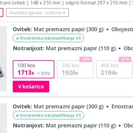
strani ovitek | 148 x 210 mm | odprti format 297 x 210 mm |
kovinska spirala
‐
srebrna
Ovitek:
Mat premazni papir (300 g)
Obojestr
Enostranska mat plastifikacija 1/0
Notranjost:
Mat premazni papir (110 g)
Obo
-43%
-67%
100
kos
200
kos
400
kos
1713
1926
2194
€
€
€
V košarico
Ovitek:
Mat premazni papir (300 g)
Enostran
Enostranska mat plastifikacija 1/0
Notranjost:
Mat premazni papir (110 g)
Obo