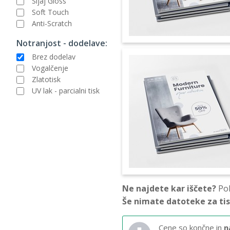
Sijaj Gloss
Soft Touch
Anti-Scratch
Notranjost - dodelave:
Brez dodelav
Vogalčenje
Zlatotisk
UV lak - parcialni tisk
Ne najdete kar iščete?
Pok
Še nimate datoteke za ti
Cene so končne in
n