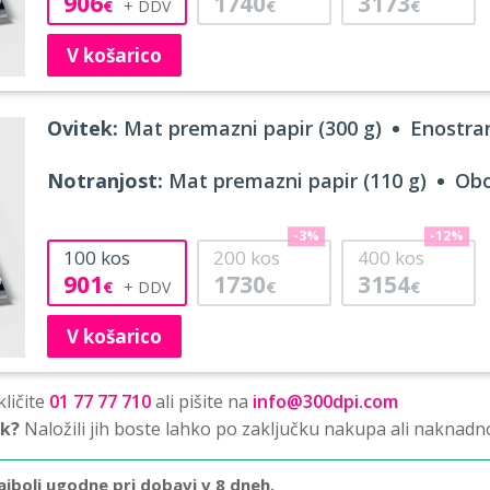
906
1740
3173
€
€
€
V košarico
Ovitek:
Mat premazni papir (300 g)
Enostran
Notranjost:
Mat premazni papir (110 g)
Obo
-3%
-12%
100
kos
200
kos
400
kos
901
1730
3154
€
€
€
V košarico
ličite
01 77 77 710
ali pišite na
info@300dpi.com
sk?
Naložili jih boste lahko po zaključku nakupa ali naknadn
ajbolj ugodne pri dobavi v 8 dneh.