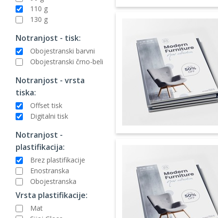
110 g
130 g
Notranjost - tisk:
Obojestranski barvni
Obojestranski črno-beli
Notranjost - vrsta
tiska:
Offset tisk
Digitalni tisk
Notranjost -
plastifikacija:
Brez plastifikacije
Enostranska
Obojestranska
Vrsta plastifikacije:
Mat