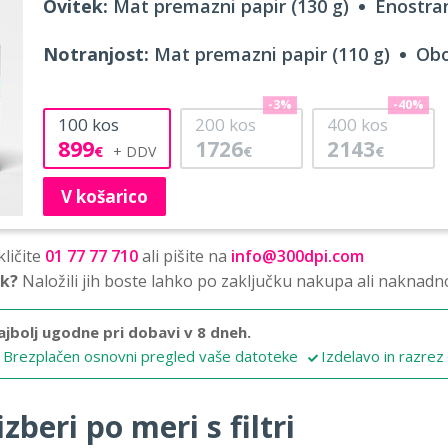
Ovitek:
Mat premazni papir (130 g)
Enostran
Notranjost:
Mat premazni papir (110 g)
Obo
-3%
-40%
100
kos
200
kos
400
kos
899
1726
2143
€
€
€
V košarico
ličite
01 77 77 710
ali pišite na
info@300dpi.com
sk?
Naložili jih boste lahko po zaključku nakupa ali naknadn
ajbolj ugodne pri dobavi v 8 dneh.
Brezplačen osnovni pregled vaše datoteke
Izdelavo in razrez
zberi po meri s filtri