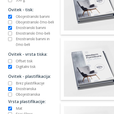
Ovitek - tisk:
Obojestranski barvni
Obojestranski črno-beli
Enostranski barvni
Enostranski črno-beli
Enostranski barvni in
črno-beli
Ovitek - vrsta tiska:
Offset tisk
Digitalni tisk
Ovitek - plastifikacija:
Brez plastifikacije
Enostranska
Obojestranska
Vrsta plastifikacije:
Mat
Sijaj Gloss