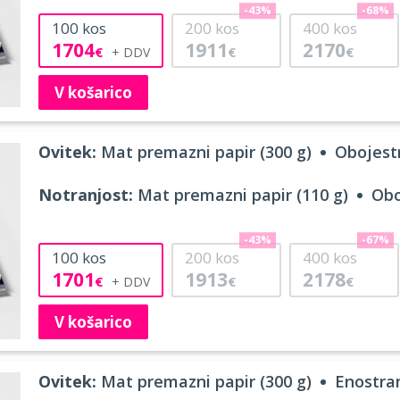
-43%
-68%
100
kos
200
kos
400
kos
1704
1911
2170
€
€
€
V košarico
Ovitek:
Mat premazni papir (300 g)
Obojestr
Notranjost:
Mat premazni papir (110 g)
Obo
-43%
-67%
100
kos
200
kos
400
kos
1701
1913
2178
€
€
€
V košarico
Ovitek:
Mat premazni papir (300 g)
Enostran