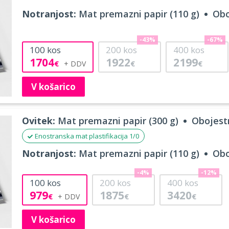
Notranjost:
Mat premazni papir (110 g)
Obo
-43%
-67%
100
kos
200
kos
400
kos
1704
1922
2199
€
€
€
V košarico
Ovitek:
Mat premazni papir (300 g)
Obojestr
Enostranska mat plastifikacija 1/0
Notranjost:
Mat premazni papir (110 g)
Obo
-4%
-12%
100
kos
200
kos
400
kos
979
1875
3420
€
€
€
V košarico