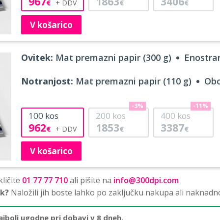
967
1863
3406
€
€
€
V košarico
Ovitek:
Mat premazni papir (300 g)
Enostran
Notranjost:
Mat premazni papir (110 g)
Obo
-3%
-11%
100
kos
200
kos
400
kos
962
1853
3387
€
€
€
V košarico
ličite
01 77 77 710
ali pišite na
info@300dpi.com
sk?
Naložili jih boste lahko po zaključku nakupa ali naknadn
ajbolj ugodne pri dobavi v 8 dneh.