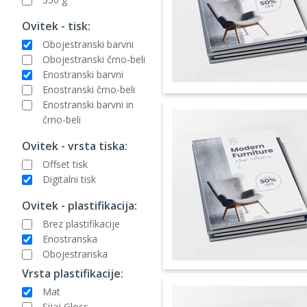
Ovitek - tisk:
Obojestranski barvni
Obojestranski črno-beli
Enostranski barvni
Enostranski črno-beli
Enostranski barvni in
črno-beli
Ovitek - vrsta tiska:
Offset tisk
Digitalni tisk
Ovitek - plastifikacija:
Brez plastifikacije
Enostranska
Obojestranska
Vrsta plastifikacije:
Mat
Sijaj Gloss