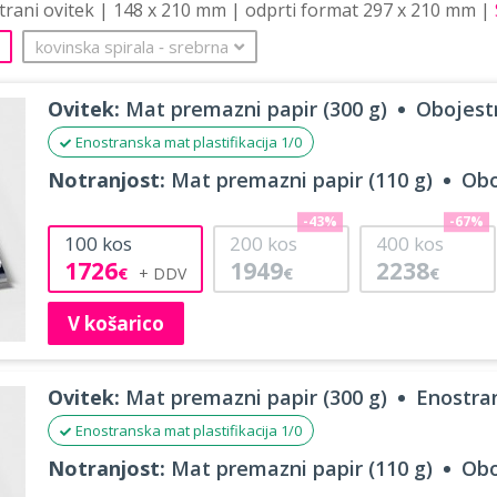
strani ovitek | 148 x 210 mm | odprti format 297 x 210 mm |
kovinska spirala
‐
srebrna
Ovitek:
Mat premazni papir (300 g)
Obojestr
Enostranska mat plastifikacija 1/0
Notranjost:
Mat premazni papir (110 g)
Obo
-43%
-67%
100
kos
200
kos
400
kos
1726
1949
2238
€
€
€
V košarico
Ovitek:
Mat premazni papir (300 g)
Enostran
Enostranska mat plastifikacija 1/0
Notranjost:
Mat premazni papir (110 g)
Obo