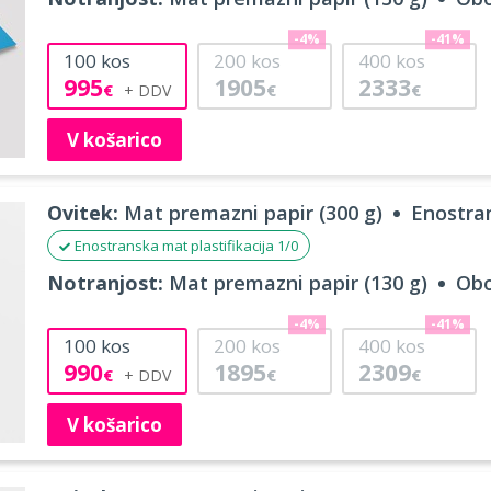
-4%
-41%
100
kos
200
kos
400
kos
995
1905
2333
€
€
€
V košarico
Ovitek:
Mat premazni papir (300 g)
Enostran
Enostranska mat plastifikacija 1/0
Notranjost:
Mat premazni papir (130 g)
Obo
-4%
-41%
100
kos
200
kos
400
kos
990
1895
2309
€
€
€
V košarico