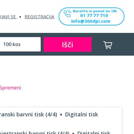
Naročila in pomoč do 19h
01 77 77 710
IJAVI SE
REGISTRACIJA
info@300dpi.com
Išči
Spremeni
anski barvni tisk (4/4)
Digitalni tisk
jestranski barvni tisk (4/4)
Digitalni tisk