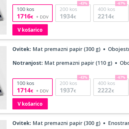
-43%
-67%
100
kos
200
kos
400
kos
1716
1934
2214
€
€
€
V košarico
Ovitek:
Mat premazni papir (300 g)
Obojestr
Notranjost:
Mat premazni papir (110 g)
Obo
-43%
-67%
100
kos
200
kos
400
kos
1714
1937
2222
€
€
€
V košarico
Ovitek:
Mat premazni papir (300 g)
Enostran