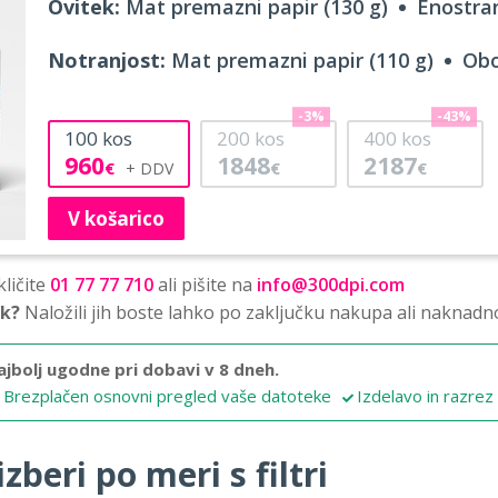
Ovitek:
Mat premazni papir (130 g)
Enostran
Notranjost:
Mat premazni papir (110 g)
Obo
-3%
-43%
100
kos
200
kos
400
kos
960
1848
2187
€
€
€
V košarico
ličite
01 77 77 710
ali pišite na
info@300dpi.com
sk?
Naložili jih boste lahko po zaključku nakupa ali naknadn
ajbolj ugodne pri dobavi v 8 dneh.
Brezplačen osnovni pregled vaše datoteke
Izdelavo in razrez
zberi po meri s filtri