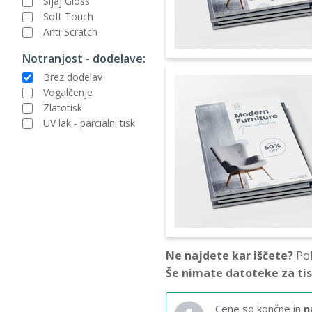
Sijaj Gloss
Soft Touch
Anti-Scratch
Notranjost - dodelave:
Brez dodelav
Vogalčenje
Zlatotisk
UV lak - parcialni tisk
Ne najdete kar iščete?
Pok
Še nimate datoteke za ti
Cene so končne in
n