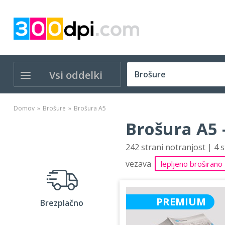
Vsi oddelki
Domov
Brošure
Brošura A5
Brošura A5 
242 strani notranjost | 4 
vezava
lepljeno broširano
PREMIUM
Brezplačno