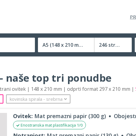
PR
A5
(148 x 210 mm)
246 strani
Velikost (zaprte) tiskovine
– naše top tri ponudbe
strani ovitek | 148 x 210 mm | odprti format 297 x 210 mm |
kovinska spirala
‐
srebrna
Ovitek:
Mat premazni papir (300 g)
Obojestr
Enostranska mat plastifikacija 1/0
Notranjost:
Mat premazni papir (130 g)
Obo