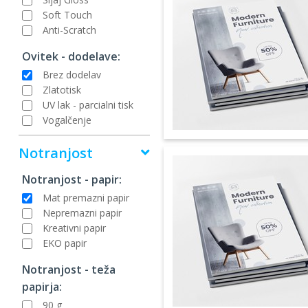
Soft Touch
Anti-Scratch
Ovitek - dodelave:
Brez dodelav
Zlatotisk
UV lak - parcialni tisk
Vogalčenje
Notranjost
Notranjost - papir:
Mat premazni papir
Nepremazni papir
Kreativni papir
EKO papir
Notranjost - teža
papirja:
90 g