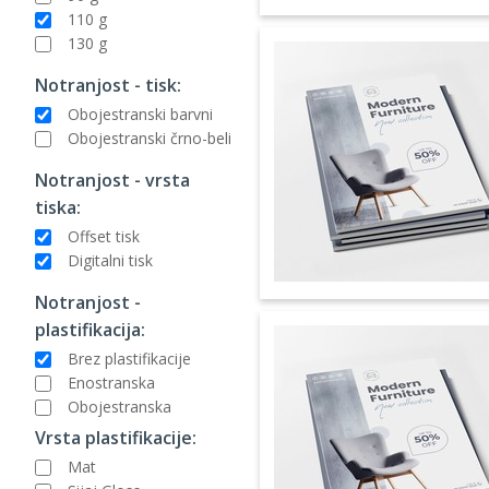
110 g
130 g
Notranjost - tisk:
Obojestranski barvni
Obojestranski črno-beli
Notranjost - vrsta
tiska:
Offset tisk
Digitalni tisk
Notranjost -
plastifikacija:
Brez plastifikacije
Enostranska
Obojestranska
Vrsta plastifikacije:
Mat