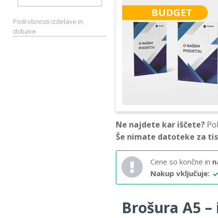
BUDGET
Podrobnosti izdelave in
dobave
Ne najdete kar iščete?
Pok
Še nimate datoteke za ti
Cene so končne in
n
Nakup vključuje:
Brošura A5 – i