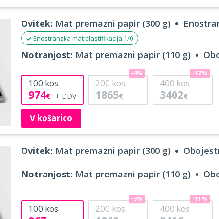
Ovitek:
Mat premazni papir (300 g)
Enostran
Enostranska mat plastifikacija 1/0
Notranjost:
Mat premazni papir (110 g)
Obo
-4%
-12%
100
kos
200
kos
400
kos
974
1865
3402
€
€
€
V košarico
Ovitek:
Mat premazni papir (300 g)
Obojestr
Notranjost:
Mat premazni papir (110 g)
Obo
-3%
-11%
100
kos
200
kos
400
kos