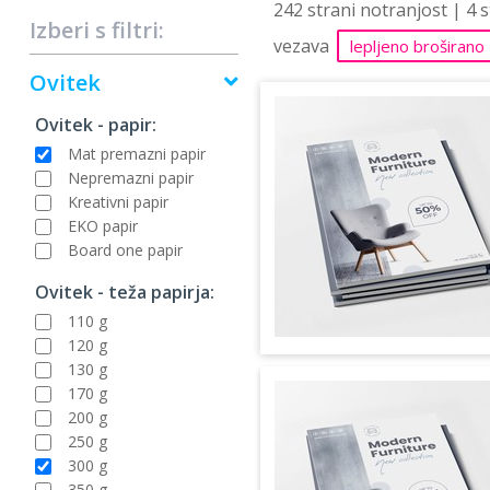
242 strani notranjost | 4 
Izberi s filtri:
vezava
lepljeno broširano
Ovitek
Ovitek - papir:
Mat premazni papir
Nepremazni papir
Kreativni papir
EKO papir
Board one papir
Ovitek - teža papirja:
110 g
120 g
130 g
170 g
200 g
250 g
300 g
350 g