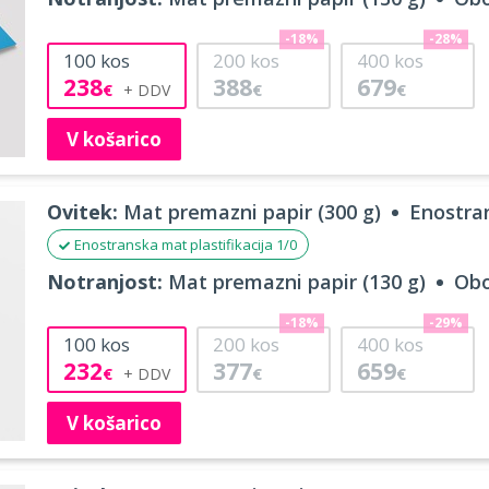
-18%
-28%
100
kos
200
kos
400
kos
238
388
679
€
€
€
V košarico
Ovitek:
Mat premazni papir (300 g)
Enostran
Enostranska mat plastifikacija 1/0
Notranjost:
Mat premazni papir (130 g)
Obo
-18%
-29%
100
kos
200
kos
400
kos
232
377
659
€
€
€
V košarico