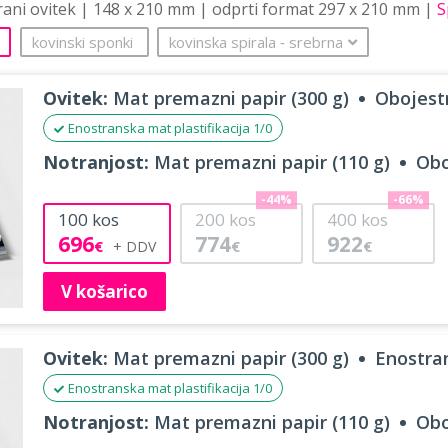
trani ovitek | 148 x 210 mm | odprti format 297 x 210 mm |
S
kovinski sponki
kovinska spirala
‐
srebrna
Ovitek:
Mat premazni papir (300 g)
Obojestr
Enostranska mat plastifikacija 1/0
Notranjost:
Mat premazni papir (110 g)
Obo
-44%
-66%
100
kos
200
kos
400
kos
696
774
922
€
€
€
V košarico
Ovitek:
Mat premazni papir (300 g)
Enostran
Enostranska mat plastifikacija 1/0
Notranjost:
Mat premazni papir (110 g)
Obo