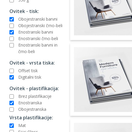
Ovitek - tisk:
Obojestranski barvni
Obojestranski črno-beli
Enostranski barvni
Enostranski črno-beli
Enostranski barvni in
črno-beli
Ovitek - vrsta tiska:
Offset tisk
Digitalni tisk
Ovitek - plastifikacija:
Brez plastifikacije
Enostranska
Obojestranska
Vrsta plastifikacije:
Mat
Sijaj Gloss