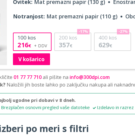
Ovitek:
Mat premazni papir (130 g)
Enostran
Notranjost:
Mat premazni papir (110 g)
Obo
-17%
-27%
100
kos
200
kos
400
kos
216
357
629
€
€
€
V košarico
ličite
01 77 77 710
ali pišite na
info@300dpi.com
sk?
Naložili jih boste lahko po zaključku nakupa ali naknadn
ajbolj ugodne pri dobavi v 8 dneh.
Brezplačen osnovni pregled vaše datoteke
Izdelavo in razrez
zberi po meri s filtri