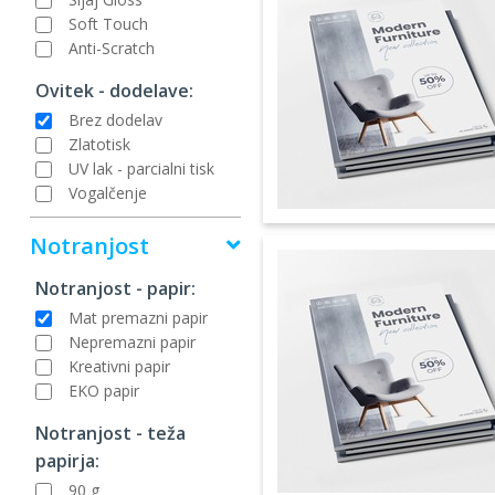
Soft Touch
Anti-Scratch
Ovitek - dodelave:
Brez dodelav
Zlatotisk
UV lak - parcialni tisk
Vogalčenje
Notranjost
Notranjost - papir:
Mat premazni papir
Nepremazni papir
Kreativni papir
EKO papir
Notranjost - teža
papirja:
90 g