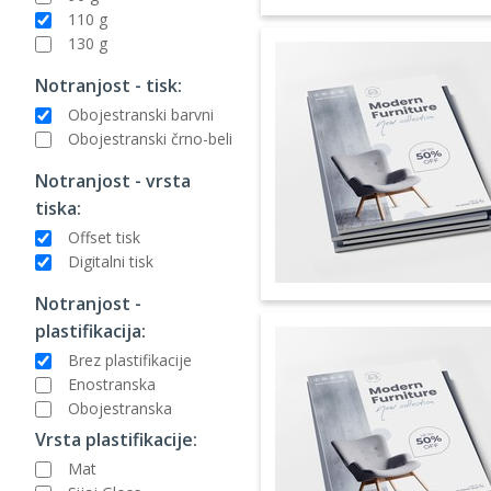
110 g
130 g
Notranjost - tisk:
Obojestranski barvni
Obojestranski črno-beli
Notranjost - vrsta
tiska:
Offset tisk
Digitalni tisk
Notranjost -
plastifikacija:
Brez plastifikacije
Enostranska
Obojestranska
Vrsta plastifikacije:
Mat