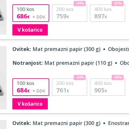
-44%
-67%
100
kos
200
kos
400
kos
686
759
897
€
€
€
V košarico
Ovitek:
Mat premazni papir (300 g)
Obojestr
Notranjost:
Mat premazni papir (110 g)
Obo
-44%
-66%
100
kos
200
kos
400
kos
684
761
905
€
€
€
V košarico
Ovitek:
Mat premazni papir (300 g)
Enostran