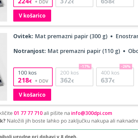
224
372
658
€
€
€
V košarico
Ovitek:
Mat premazni papir (300 g)
Enostran
Notranjost:
Mat premazni papir (110 g)
Obo
-17%
-26%
100
kos
200
kos
400
kos
218
362
637
€
€
€
V košarico
ličite
01 77 77 710
ali pišite na
info@300dpi.com
sk?
Naložili jih boste lahko po zaključku nakupa ali naknadn
ajbolj ugodne pri dobavi v 8 dneh.