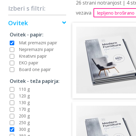
26 strani notranjost | 4 s
Izberi s filtri:
vezava
lepljeno broširano
Ovitek
Ovitek - papir:
Mat premazni papir
Nepremazni papir
Kreativni papir
EKO papir
Board one papir
Ovitek - teža papirja:
110 g
120 g
130 g
170 g
200 g
250 g
300 g
350 g