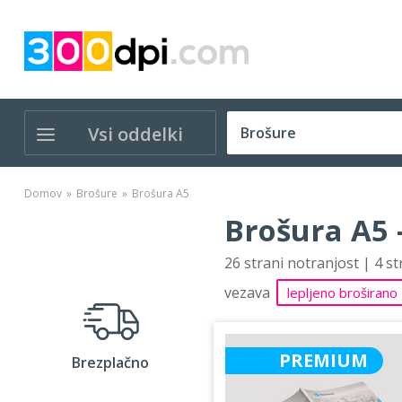
Vsi oddelki
Domov
Brošure
Brošura A5
Brošura A5 
26 strani notranjost | 4 s
vezava
lepljeno broširano
PREMIUM
Brezplačno