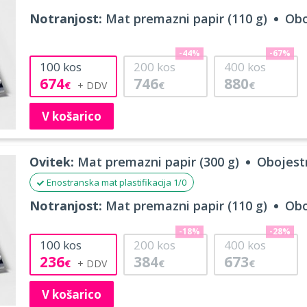
Notranjost:
Mat premazni papir (110 g)
Obo
-44%
-67%
100
kos
200
kos
400
kos
674
746
880
€
€
€
V košarico
Ovitek:
Mat premazni papir (300 g)
Obojestr
Enostranska mat plastifikacija 1/0
Notranjost:
Mat premazni papir (110 g)
Obo
-18%
-28%
100
kos
200
kos
400
kos
236
384
673
€
€
€
V košarico