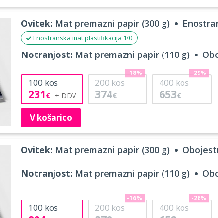
Ovitek:
Mat premazni papir (300 g)
Enostran
Enostranska mat plastifikacija 1/0
Notranjost:
Mat premazni papir (110 g)
Obo
-18%
-29%
100
kos
200
kos
400
kos
231
374
653
€
€
€
V košarico
Ovitek:
Mat premazni papir (300 g)
Obojestr
Notranjost:
Mat premazni papir (110 g)
Obo
-16%
-26%
100
kos
200
kos
400
kos