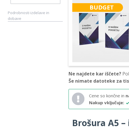
BUDGET
Podrobnosti izdelave in
dobave
Ne najdete kar iščete?
Pok
Še nimate datoteke za ti
Cene so končne in
n
Nakup vključuje:
Brošura A5 – i