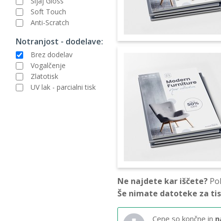
Sijaj Gloss
Soft Touch
Anti-Scratch
Notranjost - dodelave:
Brez dodelav
Vogalčenje
Zlatotisk
UV lak - parcialni tisk
Ne najdete kar iščete?
Pok
Še nimate datoteke za ti
Cene so končne in
n