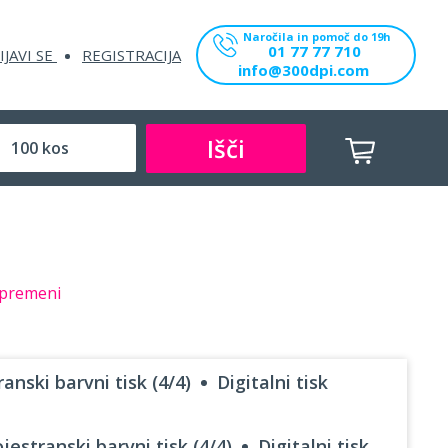
Naročila in pomoč do 19h
01 77 77 710
IJAVI SE
REGISTRACIJA
info@300dpi.com
Išči
premeni
anski barvni tisk (4/4)
Digitalni tisk
jestranski barvni tisk (4/4)
Digitalni tisk