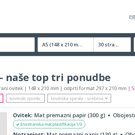
PR
A5
(148 x 210 mm)
30 strani
Velikost (zaprte) tiskovine
– naše top tri ponudbe
trani ovitek | 148 x 210 mm | odprti format 297 x 210 mm |
S
kovinski sponki
kovinska spirala
‐
srebrna
Ovitek:
Mat premazni papir (300 g)
Obojestr
Enostranska mat plastifikacija 1/0
Notranjost:
Mat premazni papir (130 g)
Obo