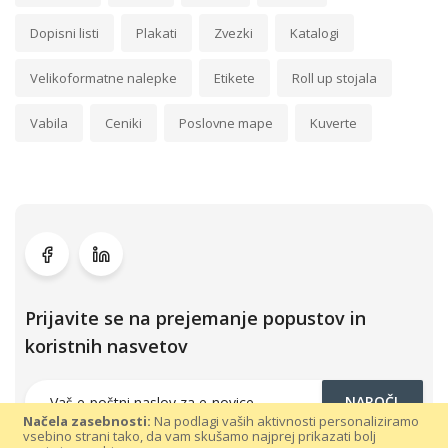
Dopisni listi
Plakati
Zvezki
Katalogi
Velikoformatne nalepke
Etikete
Roll up stojala
Vabila
Ceniki
Poslovne mape
Kuverte
Prijavite se na prejemanje popustov in
koristnih nasvetov
NAROČI
Načela zasebnosti:
Na podlagi vaših aktivnosti personaliziramo
vsebino strani tako, da vam skušamo najprej prikazati bolj