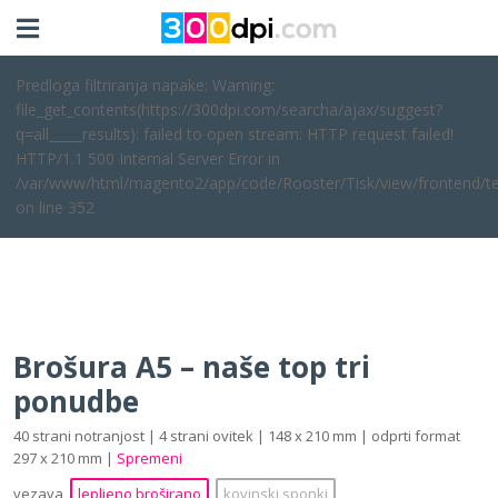
Predloga filtriranja napake: Warning:
file_get_contents(https://300dpi.com/searcha/ajax/suggest?
q=all_____results): failed to open stream: HTTP request failed!
HTTP/1.1 500 Internal Server Error in
/var/www/html/magento2/app/code/Rooster/Tisk/view/frontend/te
on line 352
Brošura A5 – naše top tri
ponudbe
40 strani notranjost | 4 strani ovitek | 148 x 210 mm | odprti format
297 x 210 mm |
Spremeni
vezava
lepljeno broširano
kovinski sponki