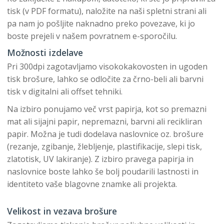
tisk (v PDF formatu), naložite na naši spletni strani ali
pa nam jo pošljite naknadno preko povezave, ki jo
boste prejeli v našem povratnem e-sporočilu.
Možnosti izdelave
Pri 300dpi zagotavljamo visokokakovosten in ugoden
tisk brošure, lahko se odločite za črno-beli ali barvni
tisk v digitalni ali offset tehniki.
Na izbiro ponujamo več vrst papirja, kot so premazni
mat ali sijajni papir, nepremazni, barvni ali recikliran
papir. Možna je tudi dodelava naslovnice oz. brošure
(rezanje, zgibanje, žlebljenje, plastifikacije, slepi tisk,
zlatotisk, UV lakiranje). Z izbiro pravega papirja in
naslovnice boste lahko še bolj poudarili lastnosti in
identiteto vaše blagovne znamke ali projekta.
Velikost in vezava brošure