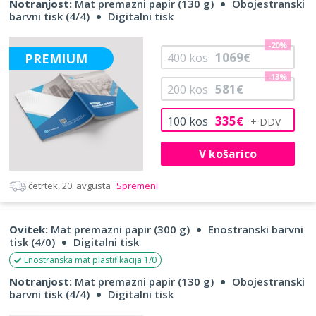
Notranjost:
Mat premazni papir (130 g)
Obojestranski
barvni tisk (4/4)
Digitalni tisk
-20%
1069
PREMIUM
400
kos
€
-13%
581
200
kos
€
335
100
kos
€
V košarico
četrtek, 20. avgusta
Spremeni
Ovitek:
Mat premazni papir (300 g)
Enostranski barvni
tisk (4/0)
Digitalni tisk
Enostranska mat plastifikacija 1/0
Notranjost:
Mat premazni papir (130 g)
Obojestranski
barvni tisk (4/4)
Digitalni tisk