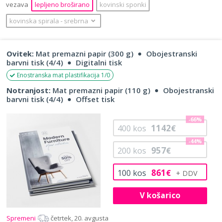
vezava
lepljeno broširano
kovinski sponki
kovinska spirala
‐
srebrna
Ovitek:
Mat premazni papir (300 g)
Obojestranski
barvni tisk (4/4)
Digitalni tisk
Enostranska mat plastifikacija 1/0
Notranjost:
Mat premazni papir (110 g)
Obojestranski
barvni tisk (4/4)
Offset tisk
-66%
1142
400
kos
€
-44%
957
200
kos
€
861
100
kos
€
V košarico
Spremeni
četrtek, 20. avgusta