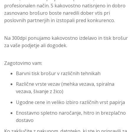
profesionalen način. S kakovostno natisnjeno in dobro
zasnovano brošuro boste naredili dober vtis pri
poslovnih partnerjih in izstopali pred konkurenco.
Na 300dpi ponujamo kakovostno izdelavo in tisk brošur
za vaše podjetje ali dogodek.
Zagotovimo vam:
Barvni tisk brošur v različnih tehnikah
Različne vrste vezav (mehka vezava, spiralna
vezava, šivanje z žico)
Ugodne cene in veliko izbiro različnih vrst papirja
Enostavno spletno naročanje, hitro in brezplačno
dostavo
Ko zaključite z nakupom, datoteko, ki ste jo pripravili za