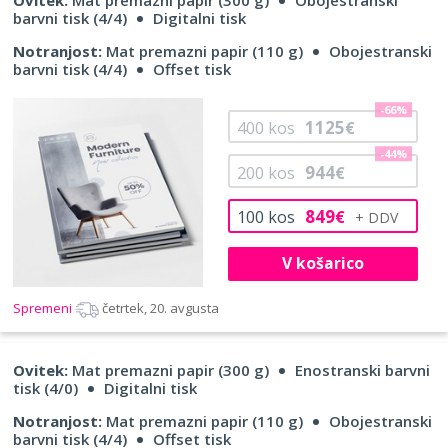
barvni tisk (4/4)
Digitalni tisk
Notranjost:
Mat premazni papir (110 g)
Obojestranski
barvni tisk (4/4)
Offset tisk
-66%
1125
400
kos
€
-44%
944
200
kos
€
849
100
kos
€
V košarico
Spremeni
četrtek, 20. avgusta
Ovitek:
Mat premazni papir (300 g)
Enostranski barvni
tisk (4/0)
Digitalni tisk
Notranjost:
Mat premazni papir (110 g)
Obojestranski
barvni tisk (4/4)
Offset tisk