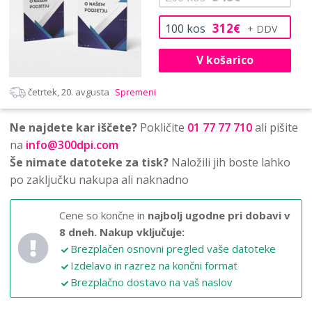
312
100
kos
€
V košarico
četrtek, 20. avgusta
Spremeni
Ne najdete kar iščete?
Pokličite
01 77 77 710
ali pišite
na
info@300dpi.com
Še nimate datoteke za tisk?
Naložili jih boste lahko
po zaključku nakupa ali naknadno
Cene so končne in
najbolj ugodne pri dobavi v
8 dneh.
Nakup vključuje:
Brezplačen osnovni pregled vaše datoteke
Izdelavo in razrez na končni format
Brezplačno dostavo na vaš naslov