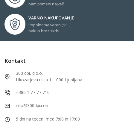
nam pomeni največ
VARNO NAKUPOVANJE
Popolnoma varen (SSL)
nakup brez skrbi
Kontakt
300 dpi, d.o.o.
Likozarjeva ulica 1, 1000 Ljubljana
+386 1 77 77 710
info@300dpi.com
5 dni na teden, med 7:00 in 17:00