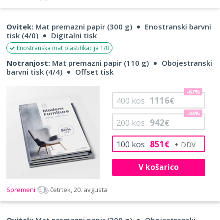
Ovitek:
Mat premazni papir (300 g)
Enostranski barvni
tisk (4/0)
Digitalni tisk
Enostranska mat plastifikacija 1/0
Notranjost:
Mat premazni papir (110 g)
Obojestranski
barvni tisk (4/4)
Offset tisk
-67%
1116
400
kos
€
-44%
942
200
kos
€
851
100
kos
€
V košarico
Spremeni
četrtek, 20. avgusta
Ovitek:
Mat premazni papir (300 g)
Obojestranski