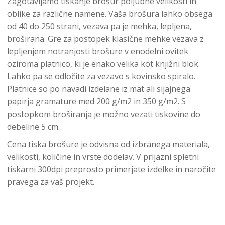
Zagotavljamo tiskanje brošur poljubne velikosti in
oblike za različne namene. Vaša brošura lahko obsega
od 40 do 250 strani, vezava pa je mehka, lepljena,
broširana. Gre za postopek klasične mehke vezava z
lepljenjem notranjosti brošure v enodelni ovitek
oziroma platnico, ki je enako velika kot knjižni blok.
Lahko pa se odločite za vezavo s kovinsko spiralo.
Platnice so po navadi izdelane iz mat ali sijajnega
papirja gramature med 200 g/m2 in 350 g/m2. S
postopkom broširanja je možno vezati tiskovine do
debeline 5 cm.
Cena tiska brošure je odvisna od izbranega materiala,
velikosti, količine in vrste dodelav. V prijazni spletni
tiskarni 300dpi preprosto primerjate izdelke in naročite
pravega za vaš projekt.