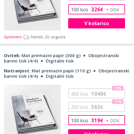
326
100
kos
€
V košarico
Spremeni
četrtek, 20. avgusta
Ovitek:
Mat premazni papir (300 g)
Obojestranski
barvni tisk (4/4)
Digitalni tisk
Notranjost:
Mat premazni papir (110 g)
Obojestranski
barvni tisk (4/4)
Digitalni tisk
-18%
1040
400
kos
€
-11%
563
200
kos
€
319
100
kos
€