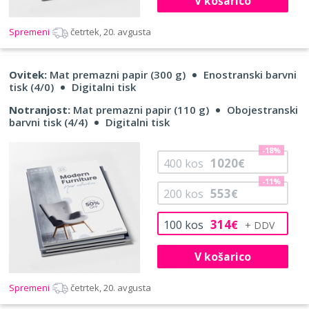
V košarico
Spremeni
četrtek, 20. avgusta
Ovitek:
Mat premazni papir (300 g)
Enostranski barvni
tisk (4/0)
Digitalni tisk
Notranjost:
Mat premazni papir (110 g)
Obojestranski
barvni tisk (4/4)
Digitalni tisk
-18%
1020
400
kos
€
-11%
553
200
kos
€
314
100
kos
€
V košarico
Spremeni
četrtek, 20. avgusta