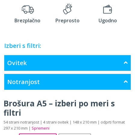
Brezplačno
Preprosto
Ugodno
Izberi s filtri:
Ovitek
Notranjost
Brošura A5 – izberi po meri s
filtri
54 strani notranjost | 4 strani ovitek | 148 x 210 mm | odprti format
297 x 210 mm |
Spremeni