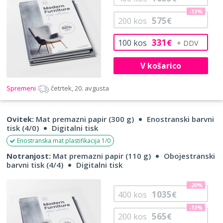
-13%
575
200
kos
€
331
100
kos
€
V košarico
Spremeni
četrtek, 20. avgusta
Ovitek:
Mat premazni papir (300 g)
Enostranski barvni
tisk (4/0)
Digitalni tisk
Enostranska mat plastifikacija 1/0
Notranjost:
Mat premazni papir (110 g)
Obojestranski
barvni tisk (4/4)
Digitalni tisk
-20%
1035
400
kos
€
-13%
565
200
kos
€