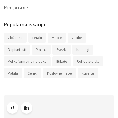
Mnenja strank
Popularna iskanja
Zloženke
Letaki
Majice
Vizitke
Dopisni listi
Plakati
Zvezki
Katalogi
Velikoformatne nalepke
Etikete
Roll up stojala
Vabila
Ceniki
Poslovne mape
Kuverte