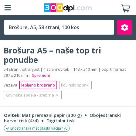
A5 (148 x 210 mm)
Brošura A5 – naše top tri
ponudbe
54 strani notranjost | 4 strani ovitek | 148 x 210 mm | odprti format
297 x 210 mm |
Spremeni
Išči
vezava
lepljeno broširano
kovinski sponki
kovinska spirala
‐
srebrna
Ovitek:
Mat premazni papir (300 g)
Obojestranski
barvni tisk (4/4)
Digitalni tisk
Enostranska mat plastifikacija 1/0