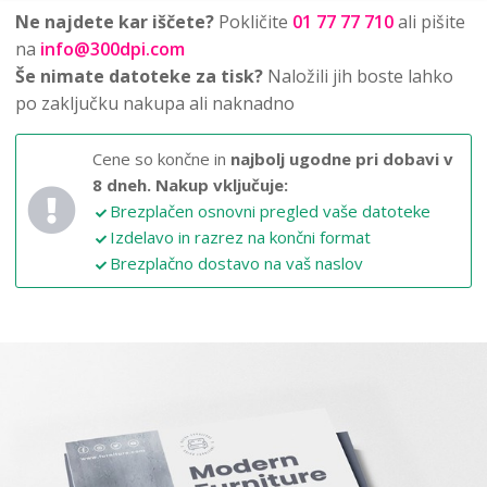
Ne najdete kar iščete?
Pokličite
01 77 77 710
ali pišite
na
info@300dpi.com
Še nimate datoteke za tisk?
Naložili jih boste lahko
po zaključku nakupa ali naknadno
Cene so končne in
najbolj ugodne pri dobavi v
8 dneh.
Nakup vključuje:
Brezplačen osnovni pregled vaše datoteke
Izdelavo in razrez na končni format
Brezplačno dostavo na vaš naslov