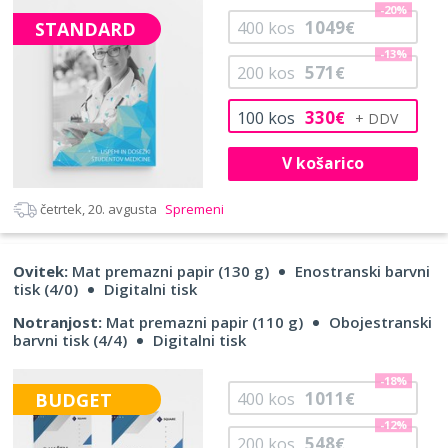
-20%
1049
STANDARD
400
kos
€
-13%
571
200
kos
€
330
100
kos
€
V košarico
četrtek, 20. avgusta
Spremeni
Ovitek:
Mat premazni papir (130 g)
Enostranski barvni
tisk (4/0)
Digitalni tisk
Notranjost:
Mat premazni papir (110 g)
Obojestranski
barvni tisk (4/4)
Digitalni tisk
-18%
1011
BUDGET
400
kos
€
-12%
548
200
kos
€