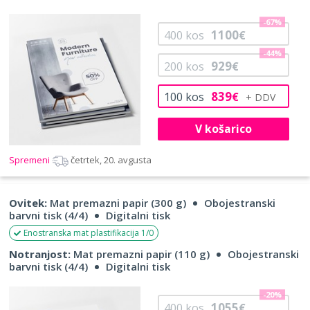
-67%
1100
400
kos
€
-44%
929
200
kos
€
839
100
kos
€
V košarico
Spremeni
četrtek, 20. avgusta
Ovitek:
Mat premazni papir (300 g)
Obojestranski
barvni tisk (4/4)
Digitalni tisk
Enostranska mat plastifikacija 1/0
Notranjost:
Mat premazni papir (110 g)
Obojestranski
barvni tisk (4/4)
Digitalni tisk
-20%
1055
400
kos
€