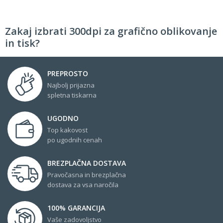
Zakaj izbrati 300dpi za grafično oblikovanje
in tisk?
PREPROSTO
Najbolj prijazna
spletna tiskarna
UGODNO
Top kakovost
po ugodnih cenah
BREZPLAČNA DOSTAVA
Pravočasna in brezplačna
dostava za vsa naročila
100% GARANCIJA
Vaše zadovoljstvo