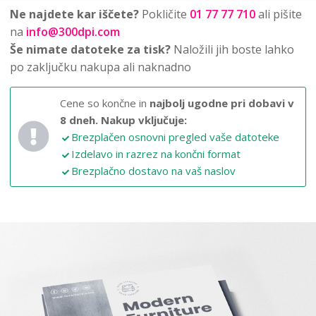
Ne najdete kar iščete?
Pokličite
01 77 77 710
ali pišite
na
info@300dpi.com
Še nimate datoteke za tisk?
Naložili jih boste lahko
po zaključku nakupa ali naknadno
Cene so končne in
najbolj ugodne pri dobavi v
8 dneh.
Nakup vključuje:
Brezplačen osnovni pregled vaše datoteke
Izdelavo in razrez na končni format
Brezplačno dostavo na vaš naslov