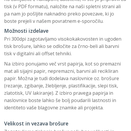
tisk (v PDF formatu), naložite na naši spletni strani ali
pa nam jo pošljite naknadno preko povezave, ki jo
boste prejeli v našem povratnem e-sporočilu.
Možnosti izdelave
Pri 300dpi zagotavljamo visokokakovosten in ugoden
tisk brošure, lahko se odločite za črno-beli ali barvni
tisk v digitalni ali offset tehniki.
Na izbiro ponujamo več vrst papirja, kot so premazni
mat ali sijajni papir, nepremazni, barvni ali recikliran
papir. Možna je tudi dodelava naslovnice oz. brošure
(rezanje, zgibanje, žlebljenje, plastifikacije, slepi tisk,
zlatotisk, UV lakiranje). Z izbiro pravega papirja in
naslovnice boste lahko še bolj poudarili lastnosti in
identiteto vaše blagovne znamke ali projekta.
Velikost in vezava brošure