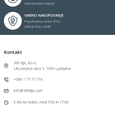
nam pomeni največ
VARNO NAKUPOVANJE
Popolnoma varen (SSL)
nakup brez skrbi
Kontakt
300 dpi, d.o.o.
Likozarjeva ulica 1, 1000 Ljubljana
+386 1 77 77 710
info@300dpi.com
5 dni na teden, med 7:00 in 17:00