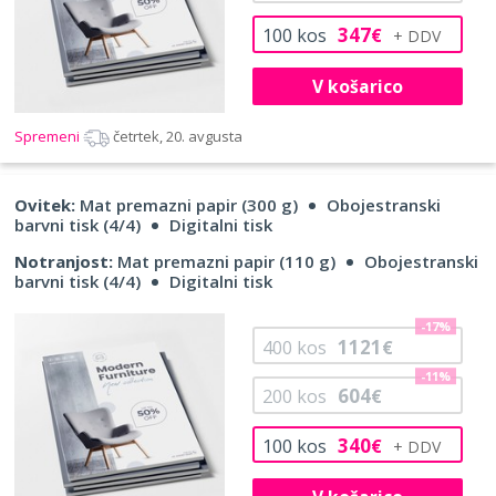
347
100
kos
€
V košarico
Spremeni
četrtek, 20. avgusta
Ovitek:
Mat premazni papir (300 g)
Obojestranski
barvni tisk (4/4)
Digitalni tisk
Notranjost:
Mat premazni papir (110 g)
Obojestranski
barvni tisk (4/4)
Digitalni tisk
-17%
1121
400
kos
€
-11%
604
200
kos
€
340
100
kos
€