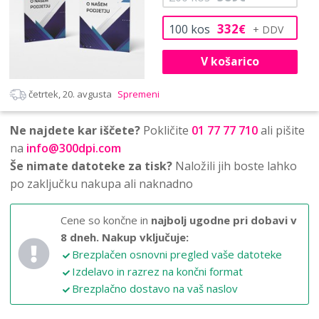
332
100
kos
€
V košarico
četrtek, 20. avgusta
Spremeni
Ne najdete kar iščete?
Pokličite
01 77 77 710
ali pišite
na
info@300dpi.com
Še nimate datoteke za tisk?
Naložili jih boste lahko
po zaključku nakupa ali naknadno
Cene so končne in
najbolj ugodne pri dobavi v
8 dneh.
Nakup vključuje:
Brezplačen osnovni pregled vaše datoteke
Izdelavo in razrez na končni format
Brezplačno dostavo na vaš naslov