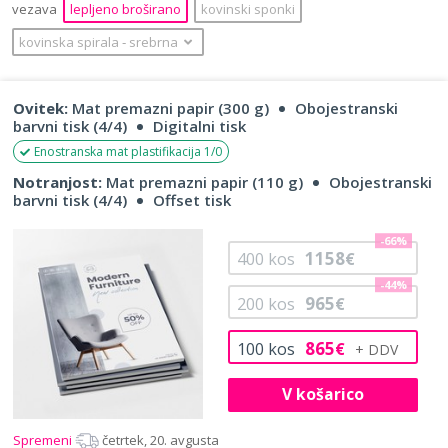
vezava
lepljeno broširano
kovinski sponki
kovinska spirala
‐
srebrna
Ovitek:
Mat premazni papir (300 g)
Obojestranski
barvni tisk (4/4)
Digitalni tisk
Enostranska mat plastifikacija 1/0
Notranjost:
Mat premazni papir (110 g)
Obojestranski
barvni tisk (4/4)
Offset tisk
-66%
1158
400
kos
€
-44%
965
200
kos
€
865
100
kos
€
V košarico
Spremeni
četrtek, 20. avgusta