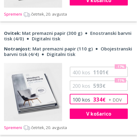
V košarico
Spremeni
četrtek, 20. avgusta
Ovitek:
Mat premazni papir (300 g)
Enostranski barvni
tisk (4/0)
Digitalni tisk
Notranjost:
Mat premazni papir (110 g)
Obojestranski
barvni tisk (4/4)
Digitalni tisk
-17%
1101
400
kos
€
-11%
593
200
kos
€
334
100
kos
€
V košarico
Spremeni
četrtek, 20. avgusta