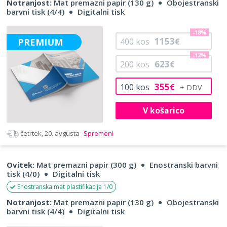
Notranjost:
Mat premazni papir (130 g)
Obojestranski
barvni tisk (4/4)
Digitalni tisk
-18%
1153
PREMIUM
400
kos
€
-12%
623
200
kos
€
355
100
kos
€
V košarico
četrtek, 20. avgusta
Spremeni
Ovitek:
Mat premazni papir (300 g)
Enostranski barvni
tisk (4/0)
Digitalni tisk
Enostranska mat plastifikacija 1/0
Notranjost:
Mat premazni papir (130 g)
Obojestranski
barvni tisk (4/4)
Digitalni tisk