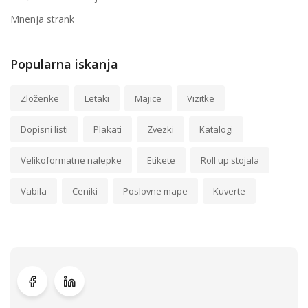
Mnenja strank
Popularna iskanja
Zloženke
Letaki
Majice
Vizitke
Dopisni listi
Plakati
Zvezki
Katalogi
Velikoformatne nalepke
Etikete
Roll up stojala
Vabila
Ceniki
Poslovne mape
Kuverte