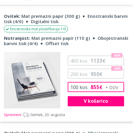
Ovitek:
Mat premazni papir (300 g)
Enostranski barvni
tisk (4/0)
Digitalni tisk
Enostranska mat plastifikacija 1/0
Notranjost:
Mat premazni papir (110 g)
Obojestranski
barvni tisk (4/4)
Offset tisk
-66%
1133
400
kos
€
-44%
950
200
kos
€
855
100
kos
€
V košarico
Spremeni
četrtek, 20. avgusta
Ovitek:
Mat premazni papir (300 g)
Obojestranski