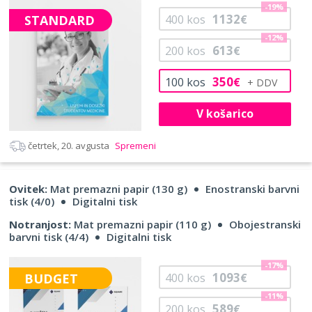
-19%
1132
STANDARD
400
kos
€
-12%
613
200
kos
€
350
100
kos
€
V košarico
četrtek, 20. avgusta
Spremeni
Ovitek:
Mat premazni papir (130 g)
Enostranski barvni
tisk (4/0)
Digitalni tisk
Notranjost:
Mat premazni papir (110 g)
Obojestranski
barvni tisk (4/4)
Digitalni tisk
-17%
1093
BUDGET
400
kos
€
-11%
589
200
kos
€