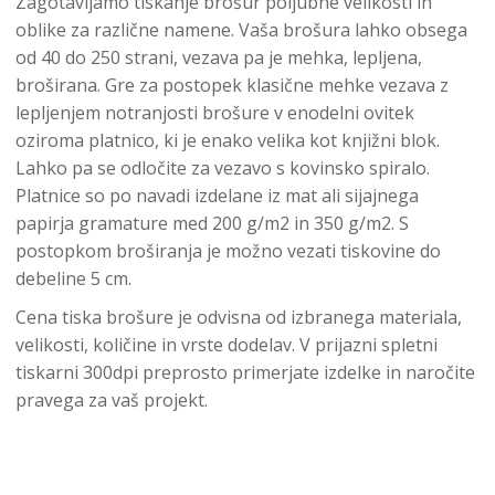
Zagotavljamo tiskanje brošur poljubne velikosti in
oblike za različne namene. Vaša brošura lahko obsega
od 40 do 250 strani, vezava pa je mehka, lepljena,
broširana. Gre za postopek klasične mehke vezava z
lepljenjem notranjosti brošure v enodelni ovitek
oziroma platnico, ki je enako velika kot knjižni blok.
Lahko pa se odločite za vezavo s kovinsko spiralo.
Platnice so po navadi izdelane iz mat ali sijajnega
papirja gramature med 200 g/m2 in 350 g/m2. S
postopkom broširanja je možno vezati tiskovine do
debeline 5 cm.
Cena tiska brošure je odvisna od izbranega materiala,
velikosti, količine in vrste dodelav. V prijazni spletni
tiskarni 300dpi preprosto primerjate izdelke in naročite
pravega za vaš projekt.