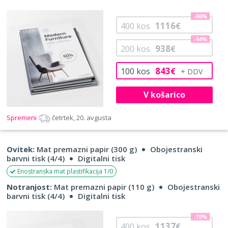
-66%
1116
400
kos
€
-44%
938
200
kos
€
843
100
kos
€
V košarico
Spremeni
četrtek, 20. avgusta
Ovitek:
Mat premazni papir (300 g)
Obojestranski
barvni tisk (4/4)
Digitalni tisk
Enostranska mat plastifikacija 1/0
Notranjost:
Mat premazni papir (110 g)
Obojestranski
barvni tisk (4/4)
Digitalni tisk
-19%
1137
400
kos
€