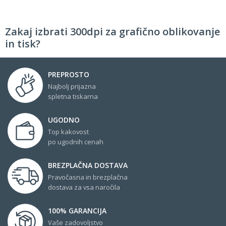
Zakaj izbrati 300dpi za grafično oblikovanje
in tisk?
PREPROSTO
Najbolj prijazna
spletna tiskarna
UGODNO
Top kakovost
po ugodnih cenah
BREZPLAČNA DOSTAVA
Pravočasna in brezplačna
dostava za vsa naročila
100% GARANCIJA
Vaše zadovoljstvo