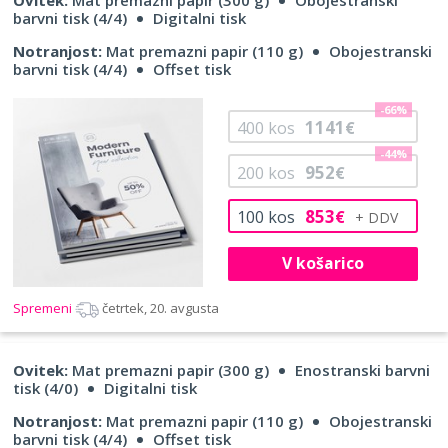
barvni tisk (4/4)
Digitalni tisk
Notranjost:
Mat premazni papir (110 g)
Obojestranski
barvni tisk (4/4)
Offset tisk
-66%
1141
400
kos
€
-44%
952
200
kos
€
853
100
kos
€
V košarico
Spremeni
četrtek, 20. avgusta
Ovitek:
Mat premazni papir (300 g)
Enostranski barvni
tisk (4/0)
Digitalni tisk
Notranjost:
Mat premazni papir (110 g)
Obojestranski
barvni tisk (4/4)
Offset tisk