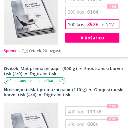
-12%
616
200
kos
€
352
100
kos
€
V košarico
Spremeni
četrtek, 20. avgusta
Ovitek:
Mat premazni papir (300 g)
Enostranski barvni
tisk (4/0)
Digitalni tisk
Enostranska mat plastifikacija 1/0
Notranjost:
Mat premazni papir (110 g)
Obojestranski
barvni tisk (4/4)
Digitalni tisk
-19%
1117
400
kos
€
-12%
606
200
kos
€