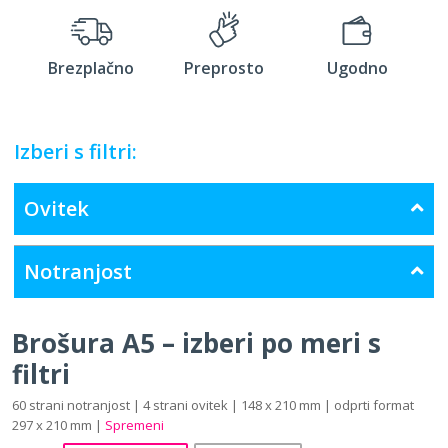
Brezplačno
Preprosto
Ugodno
Izberi s filtri:
Ovitek
Notranjost
Brošura A5 – izberi po meri s
filtri
60 strani notranjost | 4 strani ovitek | 148 x 210 mm | odprti format
297 x 210 mm |
Spremeni