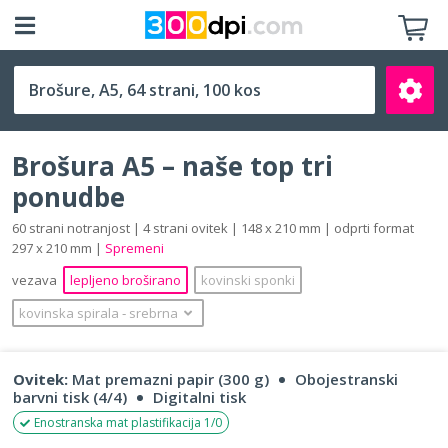
A5 (148 x 210 mm)
Brošura A5 – naše top tri
ponudbe
60 strani notranjost | 4 strani ovitek | 148 x 210 mm | odprti format
297 x 210 mm |
Spremeni
Išči
vezava
lepljeno broširano
kovinski sponki
kovinska spirala
‐
srebrna
Ovitek:
Mat premazni papir (300 g)
Obojestranski
barvni tisk (4/4)
Digitalni tisk
Enostranska mat plastifikacija 1/0