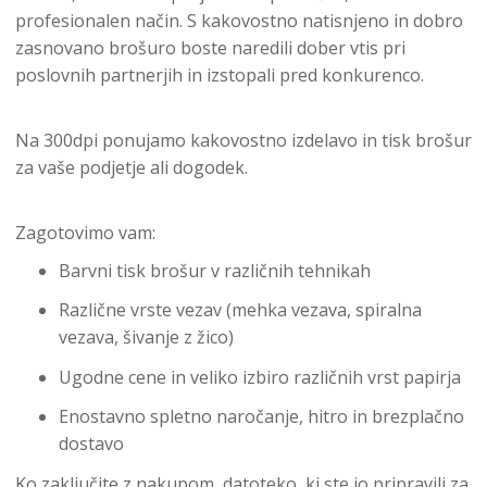
profesionalen način. S kakovostno natisnjeno in dobro
zasnovano brošuro boste naredili dober vtis pri
poslovnih partnerjih in izstopali pred konkurenco.
Na 300dpi ponujamo kakovostno izdelavo in tisk brošur
za vaše podjetje ali dogodek.
Zagotovimo vam:
Barvni tisk brošur v različnih tehnikah
Različne vrste vezav (mehka vezava, spiralna
vezava, šivanje z žico)
Ugodne cene in veliko izbiro različnih vrst papirja
Enostavno spletno naročanje, hitro in brezplačno
dostavo
Ko zaključite z nakupom, datoteko, ki ste jo pripravili za