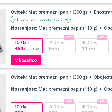
Ovitek:
Mat premazni papir (300 g)
Enostran
Enostranska mat plastifikacija 1/0
Notranjost:
Mat premazni papir (110 g)
Obo
-12%
-18%
100
kos
200
kos
400
kos
360
633
1173
€
€
€
V košarico
Ovitek:
Mat premazni papir (300 g)
Obojestr
Notranjost:
Mat premazni papir (110 g)
Obo
-10%
-16%
100
kos
200
kos
400
kos