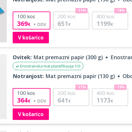
-11%
-18%
100
kos
200
kos
400
kos
369
651
1199
€
€
€
V košarico
Ovitek:
Mat premazni papir (300 g)
Enostran
Enostranska mat plastifikacija 1/0
Notranjost:
Mat premazni papir (130 g)
Obo
-11%
-19%
100
kos
200
kos
400
kos
364
641
1173
€
€
€
V košarico