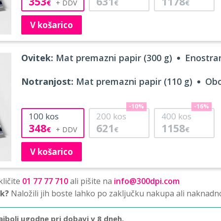
353
631
1178
€
€
€
V košarico
Ovitek:
Mat premazni papir (300 g)
Enostran
Notranjost:
Mat premazni papir (110 g)
Obo
-10%
-16%
100
kos
200
kos
400
kos
348
621
1158
€
€
€
V košarico
ličite
01 77 77 710
ali pišite na
info@300dpi.com
sk?
Naložili jih boste lahko po zaključku nakupa ali naknadn
ajbolj ugodne pri dobavi v 8 dneh.