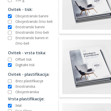
Ovitek - tisk:
Obojestranski barvni
Obojestranski črno-beli
Enostranski barvni
Enostranski črno-beli
Enostranski barvni in
črno-beli
Ovitek - vrsta tiska:
Offset tisk
Digitalni tisk
Ovitek - plastifikacija:
Brez plastifikacije
Enostranska
Obojestranska
Vrsta plastifikacije:
Mat
Sijaj Gloss