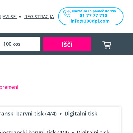
Naročila in pomoč do 19h
01 77 77 710
IJAVI SE
REGISTRACIJA
info@300dpi.com
Išči
premeni
anski barvni tisk (4/4)
Digitalni tisk
jestranski barvni tisk (4/4)
Digitalni tisk