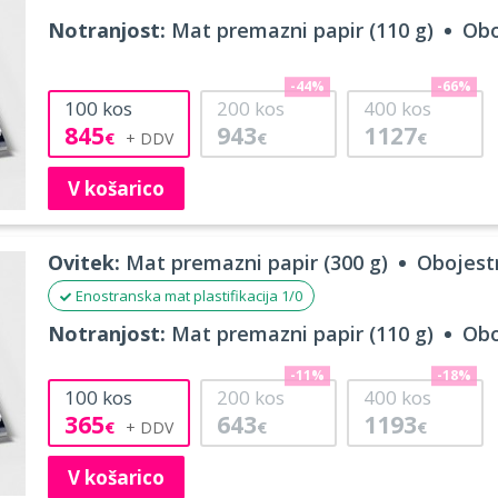
Notranjost:
Mat premazni papir (110 g)
Obo
-44%
-66%
100
kos
200
kos
400
kos
845
943
1127
€
€
€
V košarico
Ovitek:
Mat premazni papir (300 g)
Obojestr
Enostranska mat plastifikacija 1/0
Notranjost:
Mat premazni papir (110 g)
Obo
-11%
-18%
100
kos
200
kos
400
kos
365
643
1193
€
€
€
V košarico