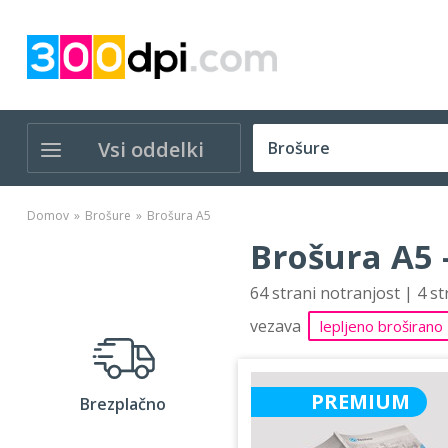
Vsi oddelki
Domov
Brošure
Brošura A5
Brošura A5 
64 strani notranjost | 4 s
vezava
lepljeno broširano
PREMIUM
Brezplačno