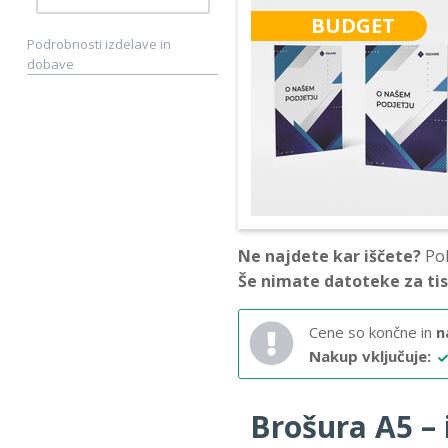
BUDGET
Podrobnosti izdelave in
dobave
Ne najdete kar iščete?
Pok
Še nimate datoteke za ti
Cene so končne in
n
Nakup vključuje:
Brošura A5 – i