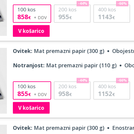
-44%
-66%
100
kos
200
kos
400
kos
858
955
1143
€
€
€
V košarico
Ovitek:
Mat premazni papir (300 g)
Obojestr
Notranjost:
Mat premazni papir (110 g)
Obo
-44%
-66%
100
kos
200
kos
400
kos
855
958
1152
€
€
€
V košarico
Ovitek:
Mat premazni papir (300 g)
Enostran