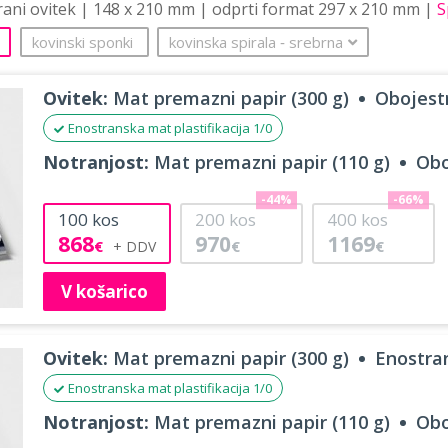
trani ovitek | 148 x 210 mm | odprti format 297 x 210 mm |
S
kovinski sponki
kovinska spirala
‐
srebrna
Ovitek:
Mat premazni papir (300 g)
Obojestr
Enostranska mat plastifikacija 1/0
Notranjost:
Mat premazni papir (110 g)
Obo
-44%
-66%
100
kos
200
kos
400
kos
868
970
1169
€
€
€
V košarico
Ovitek:
Mat premazni papir (300 g)
Enostran
Enostranska mat plastifikacija 1/0
Notranjost:
Mat premazni papir (110 g)
Obo