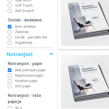
Soft Touch
Anti-Scratch
Ovitek - dodelave:
Brez dodelav
Zlatotisk
UV lak - parcialni tisk
Vogalčenje
Notranjost
Notranjost - papir:
Mat premazni papir
Nepremazni papir
Kreativni papir
EKO papir
Notranjost - teža
papirja:
90 g