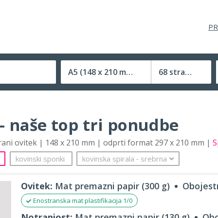
PR
A5
(148 x 210 mm)
68 strani
Velikost (zaprte) tiskovine
– naše top tri ponudbe
trani ovitek | 148 x 210 mm | odprti format 297 x 210 mm |
S
kovinski sponki
kovinska spirala
‐
srebrna
Ovitek:
Mat premazni papir (300 g)
Obojestr
Enostranska mat plastifikacija 1/0
Notranjost:
Mat premazni papir (130 g)
Obo