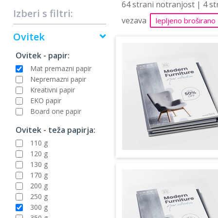
64 strani notranjost | 4 s
Izberi s filtri:
vezava
lepljeno broširano
Ovitek
Ovitek - papir:
Mat premazni papir
Nepremazni papir
Kreativni papir
EKO papir
Board one papir
Ovitek - teža papirja:
110 g
120 g
130 g
170 g
200 g
250 g
300 g
350 g