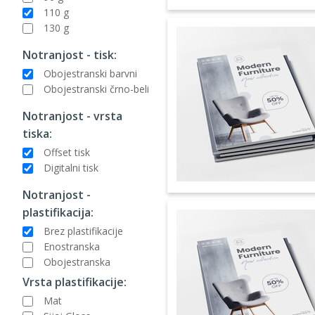
110 g
130 g
Notranjost - tisk:
Obojestranski barvni
Obojestranski črno-beli
Notranjost - vrsta
tiska:
Offset tisk
Digitalni tisk
Notranjost -
plastifikacija:
Brez plastifikacije
Enostranska
Obojestranska
Vrsta plastifikacije:
Mat