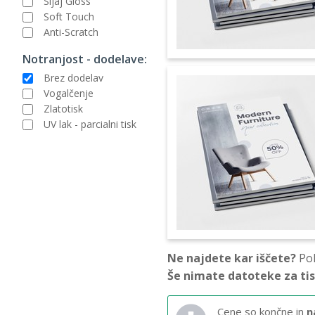
Sijaj Gloss
Soft Touch
Anti-Scratch
Notranjost - dodelave:
Brez dodelav
Vogalčenje
Zlatotisk
UV lak - parcialni tisk
Ne najdete kar iščete?
Pok
Še nimate datoteke za ti
Cene so končne in
n