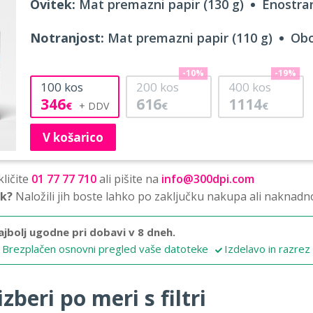
Ovitek:
Mat premazni papir (130 g)
Enostran
Notranjost:
Mat premazni papir (110 g)
Obo
-10%
-19%
100
kos
200
kos
400
kos
346
616
1114
€
€
€
V košarico
ličite
01 77 77 710
ali pišite na
info@300dpi.com
sk?
Naložili jih boste lahko po zaključku nakupa ali naknadn
ajbolj ugodne pri dobavi v 8 dneh.
Brezplačen osnovni pregled vaše datoteke
Izdelavo in razrez
zberi po meri s filtri