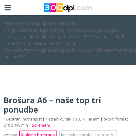
Predloga filtriranja napake: Warning:
file_get_contents(https://300dpi.com/searcha/ajax/suggest?
q=all_____results): failed to open stream: HTTP request failed!
HTTP/1.1 500 Internal Server Error in
/var/www/html/magento2/app/code/Rooster/Tisk/view/frontend/te
on line 352
Brošura A6 – naše top tri
ponudbe
164 strani notranjost | 4 strani ovitek | 105 x 148 mm | odprti format
210 x 148 mm |
Spremeni
vezava
lepljeno broširano
kovinska spirala
‐
srebrna