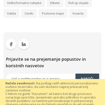
Velikoformatne nalepke
Etikete
Roll up stojala
Vabila
Ceniki
Poslovne mape
Kuverte
Prijavite se na prejemanje popustov in
koristnih nasvetov
NAROČI
Načela zasebnosti:
Na podlagi vaših aktivnosti personaliziramo
vsebino strani tako, da vam skušamo najprej prikazati bolj
zanimive vsebine.
S klikom na gumb "Razumem" ali katero koli drugo povezavo
zunaj tega sporočila, sprejemate uporabo piškotkov in uporabo
zbranih podatkov za namene personalizacije in prikazovanja
ciljanega oglaševanja na družabnih omrežjih in drugih straneh.