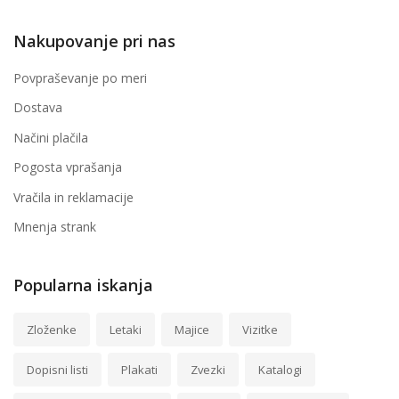
Nakupovanje pri nas
Povpraševanje po meri
Dostava
Načini plačila
Pogosta vprašanja
Vračila in reklamacije
Mnenja strank
Popularna iskanja
Zloženke
Letaki
Majice
Vizitke
Dopisni listi
Plakati
Zvezki
Katalogi