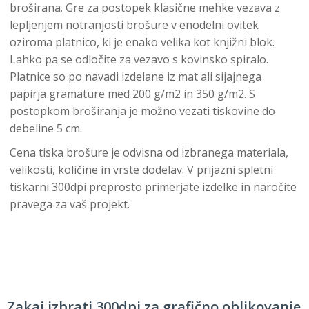
broširana. Gre za postopek klasične mehke vezava z
lepljenjem notranjosti brošure v enodelni ovitek
oziroma platnico, ki je enako velika kot knjižni blok.
Lahko pa se odločite za vezavo s kovinsko spiralo.
Platnice so po navadi izdelane iz mat ali sijajnega
papirja gramature med 200 g/m2 in 350 g/m2. S
postopkom broširanja je možno vezati tiskovine do
debeline 5 cm.
Cena tiska brošure je odvisna od izbranega materiala,
velikosti, količine in vrste dodelav. V prijazni spletni
tiskarni 300dpi preprosto primerjate izdelke in naročite
pravega za vaš projekt.
Zakaj izbrati 300dpi za grafično oblikovanje