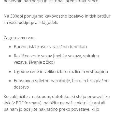
poslovnih partnerjih in izstopali pred konkurenco.
Na 300dpi ponujamo kakovostno izdelavo in tisk brošur
za vaše podjetje ali dogodek.
Zagotovimo vam:
Barvni tisk brošur v različnih tehnikah
Različne vrste vezav (mehka vezava, spiralna
vezava, šivanje z žico)
Ugodne cene in veliko izbiro različnih vrst papirja
Enostavno spletno naročanje, hitro in brezplačno
dostavo
Ko zaključite z nakupom, datoteko, ki ste jo pripravili za
tisk (v PDF formatu), naložite na naši spletni strani ali
pa nam jo pošljite naknadno preko povezave, ki jo