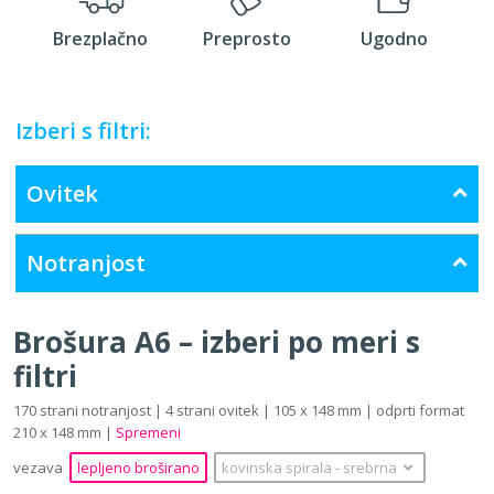
Brezplačno
Preprosto
Ugodno
Izberi s filtri:
Ovitek
Notranjost
Brošura A6 – izberi po meri s
filtri
170 strani notranjost | 4 strani ovitek | 105 x 148 mm | odprti format
210 x 148 mm |
Spremeni
vezava
lepljeno broširano
kovinska spirala
‐
srebrna