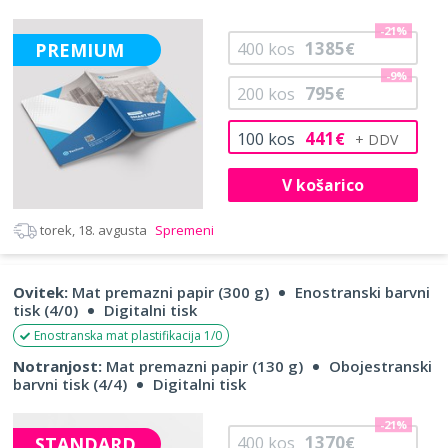
-21%
1385
PREMIUM
400
kos
€
-9%
795
200
kos
€
441
100
kos
€
V košarico
torek, 18. avgusta
Spremeni
Ovitek:
Mat premazni papir (300 g)
Enostranski barvni
tisk (4/0)
Digitalni tisk
Enostranska mat plastifikacija 1/0
Notranjost:
Mat premazni papir (130 g)
Obojestranski
barvni tisk (4/4)
Digitalni tisk
-21%
1370
STANDARD
400
kos
€