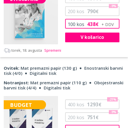
-9%
790
200
kos
€
438
100
kos
€
V košarico
torek, 18. avgusta
Spremeni
Ovitek:
Mat premazni papir (130 g)
Enostranski barvni
tisk (4/0)
Digitalni tisk
Notranjost:
Mat premazni papir (110 g)
Obojestranski
barvni tisk (4/4)
Digitalni tisk
-21%
1293
BUDGET
400
kos
€
-9%
751
200
kos
€