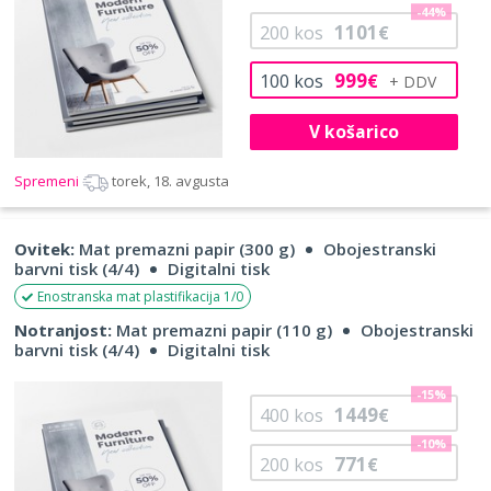
-44%
1101
200
kos
€
999
100
kos
€
V košarico
Spremeni
torek, 18. avgusta
Ovitek:
Mat premazni papir (300 g)
Obojestranski
barvni tisk (4/4)
Digitalni tisk
Enostranska mat plastifikacija 1/0
Notranjost:
Mat premazni papir (110 g)
Obojestranski
barvni tisk (4/4)
Digitalni tisk
-15%
1449
400
kos
€
-10%
771
200
kos
€