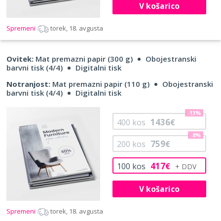
V košarico
Spremeni
torek, 18. avgusta
Ovitek:
Mat premazni papir (300 g)
Obojestranski
barvni tisk (4/4)
Digitalni tisk
Notranjost:
Mat premazni papir (110 g)
Obojestranski
barvni tisk (4/4)
Digitalni tisk
-13%
1436
400
kos
€
-8%
759
200
kos
€
417
100
kos
€
V košarico
Spremeni
torek, 18. avgusta