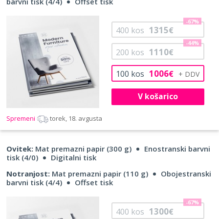
barvni tisk (4/4)
Offset tisk
-67%
1315
400
kos
€
-44%
1110
200
kos
€
1006
100
kos
€
V košarico
Spremeni
torek, 18. avgusta
Ovitek:
Mat premazni papir (300 g)
Enostranski barvni
tisk (4/0)
Digitalni tisk
Notranjost:
Mat premazni papir (110 g)
Obojestranski
barvni tisk (4/4)
Offset tisk
-67%
1300
400
kos
€