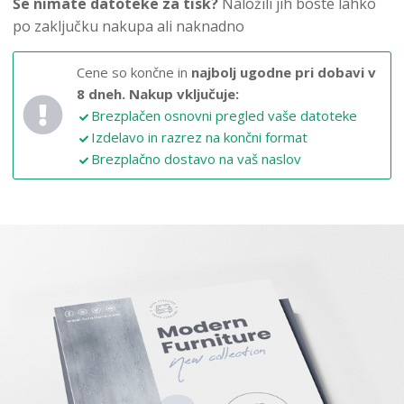
Še nimate datoteke za tisk?
Naložili jih boste lahko
po zaključku nakupa ali naknadno
Cene so končne in
najbolj ugodne pri dobavi v
8 dneh.
Nakup vključuje:
Brezplačen osnovni pregled vaše datoteke
Izdelavo in razrez na končni format
Brezplačno dostavo na vaš naslov