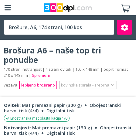
A6 (105 x 148 mm)
Brošura A6 – naše top tri
ponudbe
170 strani notranjost | 4 strani ovitek | 105 x 148 mm | odprti format
210 x 148 mm |
Spremeni
Išči
vezava
lepljeno broširano
kovinska spirala
‐
srebrna
Ovitek:
Mat premazni papir (300 g)
Obojestranski
barvni tisk (4/4)
Digitalni tisk
Enostranska mat plastifikacija 1/0
Notranjost:
Mat premazni papir (130 g)
Obojestranski
barvni tisk (4/4)
Digitalni tisk