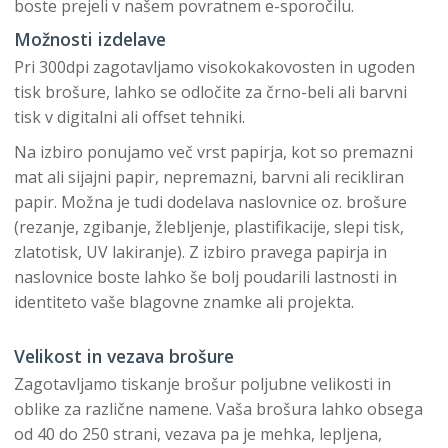
boste prejeli v našem povratnem e-sporočilu.
Možnosti izdelave
Pri 300dpi zagotavljamo visokokakovosten in ugoden
tisk brošure, lahko se odločite za črno-beli ali barvni
tisk v digitalni ali offset tehniki.
Na izbiro ponujamo več vrst papirja, kot so premazni
mat ali sijajni papir, nepremazni, barvni ali recikliran
papir. Možna je tudi dodelava naslovnice oz. brošure
(rezanje, zgibanje, žlebljenje, plastifikacije, slepi tisk,
zlatotisk, UV lakiranje). Z izbiro pravega papirja in
naslovnice boste lahko še bolj poudarili lastnosti in
identiteto vaše blagovne znamke ali projekta.
Velikost in vezava brošure
Zagotavljamo tiskanje brošur poljubne velikosti in
oblike za različne namene. Vaša brošura lahko obsega
od 40 do 250 strani, vezava pa je mehka, lepljena,