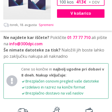
413
100
kos
€
V košarico
torek, 18. avgusta
Spremeni
Ne najdete kar iščete?
Pokličite
01 77 77 710
ali pišite
na
info@300dpi.com
Še nimate datoteke za tisk?
Naložili jih boste lahko
po zaključku nakupa ali naknadno
Cene so končne in
najbolj ugodne pri dobavi v
8 dneh.
Nakup vključuje:
Brezplačen osnovni pregled vaše datoteke
Izdelavo in razrez na končni format
Brezplačno dostavo na vaš naslov