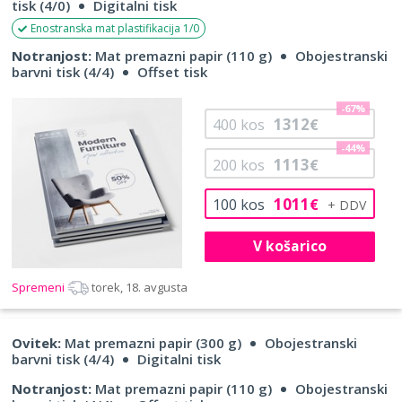
tisk (4/0)
Digitalni tisk
Enostranska mat plastifikacija 1/0
Notranjost:
Mat premazni papir (110 g)
Obojestranski
barvni tisk (4/4)
Offset tisk
-67%
1312
400
kos
€
-44%
1113
200
kos
€
1011
100
kos
€
V košarico
Spremeni
torek, 18. avgusta
Ovitek:
Mat premazni papir (300 g)
Obojestranski
barvni tisk (4/4)
Digitalni tisk
Notranjost:
Mat premazni papir (110 g)
Obojestranski