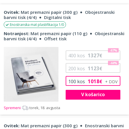
Ovitek:
Mat premazni papir (300 g)
Obojestranski
barvni tisk (4/4)
Digitalni tisk
Enostranska mat plastifikacija 1/0
Notranjost:
Mat premazni papir (110 g)
Obojestranski
barvni tisk (4/4)
Offset tisk
-67%
1327
400
kos
€
-44%
1123
200
kos
€
1018
100
kos
€
V košarico
Spremeni
torek, 18. avgusta
Ovitek:
Mat premazni papir (300 g)
Enostranski barvni