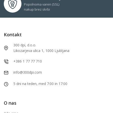
Popolnoma varen (SSL)
nakup brez skrbi
Kontakt
300 dpi, d.o.o.
Likozarjeva ulica 1, 1000 Ljubljana
+386 1 77 77 710
info@300dpi.com
5 dni na teden, med 7:00 in 17:00
O nas