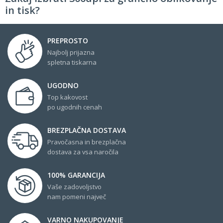
in tisk?
PREPROSTO
Najbolj prijazna
spletna tiskarna
UGODNO
Top kakovost
po ugodnih cenah
BREZPLAČNA DOSTAVA
Pravočasna in brezplačna
dostava za vsa naročila
100% GARANCIJA
Vaše zadovoljstvo
nam pomeni največ
VARNO NAKUPOVANJE