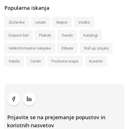
Popularna iskanja
Zloženke
Letaki
Majice
Vizitke
Dopisni listi
Plakati
Zvezki
Katalogi
Velikoformatne nalepke
Etikete
Roll up stojala
Vabila
Ceniki
Poslovne mape
Kuverte
Prijavite se na prejemanje popustov in
koristnih nasvetov