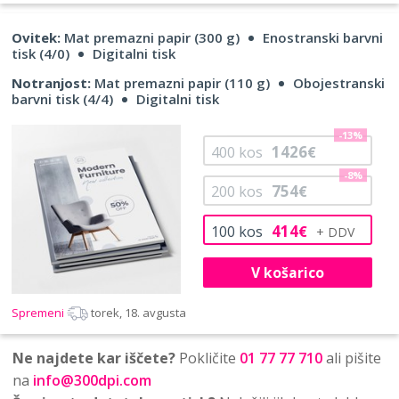
Ovitek:
Mat premazni papir (300 g)
Enostranski barvni
tisk (4/0)
Digitalni tisk
Notranjost:
Mat premazni papir (110 g)
Obojestranski
barvni tisk (4/4)
Digitalni tisk
-13%
1426
400
kos
€
-8%
754
200
kos
€
414
100
kos
€
V košarico
Spremeni
torek, 18. avgusta
Ne najdete kar iščete?
Pokličite
01 77 77 710
ali pišite
na
info@300dpi.com