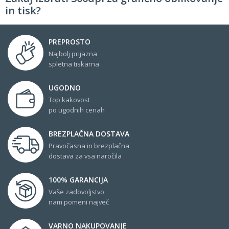
in tisk?
PREPROSTO
Najbolj prijazna
spletna tiskarna
UGODNO
Top kakovost
po ugodnih cenah
BREZPLAČNA DOSTAVA
Pravočasna in brezplačna
dostava za vsa naročila
100% GARANCIJA
Vaše zadovoljstvo
nam pomeni največ
VARNO NAKUPOVANJE