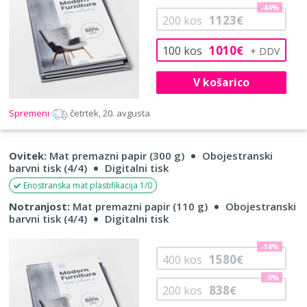
-44%
1123
200
kos
€
1010
100
kos
€
V košarico
Spremeni
četrtek, 20. avgusta
Ovitek:
Mat premazni papir (300 g)
Obojestranski
barvni tisk (4/4)
Digitalni tisk
Enostranska mat plastifikacija 1/0
Notranjost:
Mat premazni papir (110 g)
Obojestranski
barvni tisk (4/4)
Digitalni tisk
-14%
1580
400
kos
€
-9%
838
200
kos
€