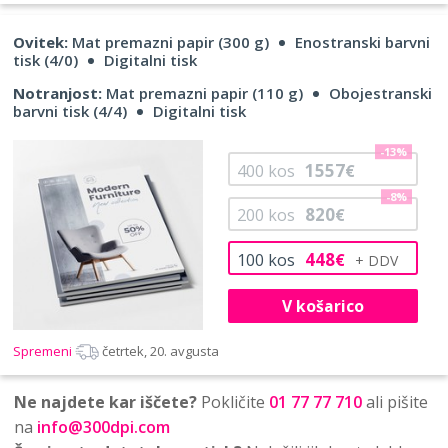
Ovitek:
Mat premazni papir (300 g)
Enostranski barvni
tisk (4/0)
Digitalni tisk
Notranjost:
Mat premazni papir (110 g)
Obojestranski
barvni tisk (4/4)
Digitalni tisk
-13%
1557
400
kos
€
-8%
820
200
kos
€
448
100
kos
€
V košarico
Spremeni
četrtek, 20. avgusta
Ne najdete kar iščete?
Pokličite
01 77 77 710
ali pišite
na
info@300dpi.com