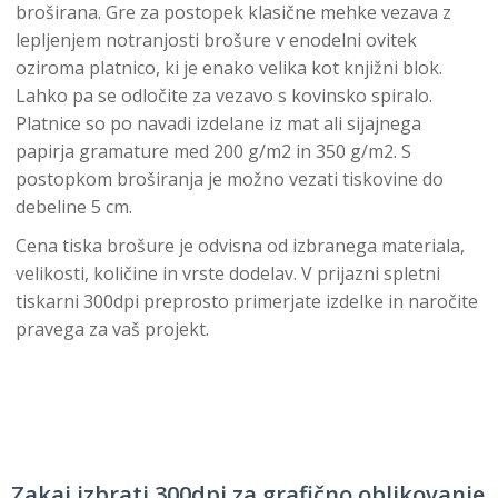
broširana. Gre za postopek klasične mehke vezava z
lepljenjem notranjosti brošure v enodelni ovitek
oziroma platnico, ki je enako velika kot knjižni blok.
Lahko pa se odločite za vezavo s kovinsko spiralo.
Platnice so po navadi izdelane iz mat ali sijajnega
papirja gramature med 200 g/m2 in 350 g/m2. S
postopkom broširanja je možno vezati tiskovine do
debeline 5 cm.
Cena tiska brošure je odvisna od izbranega materiala,
velikosti, količine in vrste dodelav. V prijazni spletni
tiskarni 300dpi preprosto primerjate izdelke in naročite
pravega za vaš projekt.
Zakaj izbrati 300dpi za grafično oblikovanje