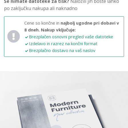
Še nimate datoteke za tisk?
Naložili jih boste lahko
po zaključku nakupa ali naknadno
Cene so končne in
najbolj ugodne pri dobavi v
8 dneh.
Nakup vključuje:
Brezplačen osnovni pregled vaše datoteke
Izdelavo in razrez na končni format
Brezplačno dostavo na vaš naslov