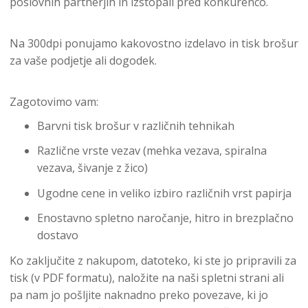
poslovnih partnerjih in izstopali pred konkurenco.
Na 300dpi ponujamo kakovostno izdelavo in tisk brošur
za vaše podjetje ali dogodek.
Zagotovimo vam:
Barvni tisk brošur v različnih tehnikah
Različne vrste vezav (mehka vezava, spiralna
vezava, šivanje z žico)
Ugodne cene in veliko izbiro različnih vrst papirja
Enostavno spletno naročanje, hitro in brezplačno
dostavo
Ko zaključite z nakupom, datoteko, ki ste jo pripravili za
tisk (v PDF formatu), naložite na naši spletni strani ali
pa nam jo pošljite naknadno preko povezave, ki jo