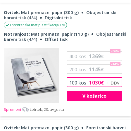
Ovitek:
Mat premazni papir (300 g)
Obojestranski
barvni tisk (4/4)
Digitalni tisk
Enostranska mat plastifikacija 1/0
Notranjost:
Mat premazni papir (110 g)
Obojestranski
barvni tisk (4/4)
Offset tisk
-66%
1369
400
kos
€
-44%
1145
200
kos
€
1030
100
kos
€
V košarico
Spremeni
četrtek, 20. avgusta
Ovitek:
Mat premazni papir (300 g)
Enostranski barvni