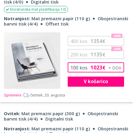
tisk (4/0)
Digitalni tisk
Enostranska mat plastifikacija 1/0
Notranjost:
Mat premazni papir (110 g)
Obojestranski
barvni tisk (4/4)
Offset tisk
-66%
1354
400
kos
€
-44%
1135
200
kos
€
1023
100
kos
€
V košarico
Spremeni
četrtek, 20. avgusta
Ovitek:
Mat premazni papir (300 g)
Obojestranski
barvni tisk (4/4)
Digitalni tisk
Notranjost:
Mat premazni papir (110 g)
Obojestranski