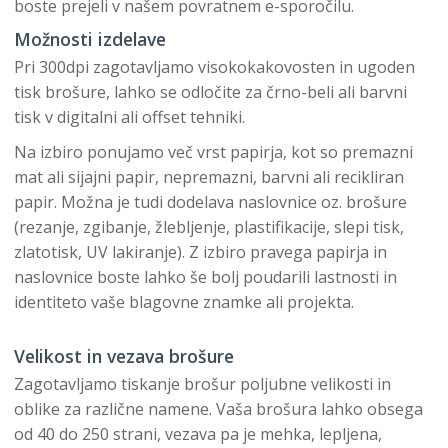
boste prejeli v našem povratnem e-sporočilu.
Možnosti izdelave
Pri 300dpi zagotavljamo visokokakovosten in ugoden
tisk brošure, lahko se odločite za črno-beli ali barvni
tisk v digitalni ali offset tehniki.
Na izbiro ponujamo več vrst papirja, kot so premazni
mat ali sijajni papir, nepremazni, barvni ali recikliran
papir. Možna je tudi dodelava naslovnice oz. brošure
(rezanje, zgibanje, žlebljenje, plastifikacije, slepi tisk,
zlatotisk, UV lakiranje). Z izbiro pravega papirja in
naslovnice boste lahko še bolj poudarili lastnosti in
identiteto vaše blagovne znamke ali projekta.
Velikost in vezava brošure
Zagotavljamo tiskanje brošur poljubne velikosti in
oblike za različne namene. Vaša brošura lahko obsega
od 40 do 250 strani, vezava pa je mehka, lepljena,