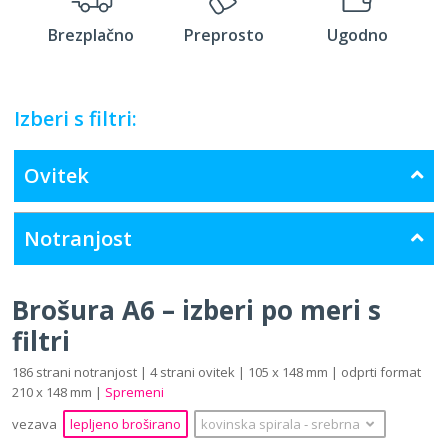
Brezplačno
Preprosto
Ugodno
Izberi s filtri:
Ovitek
Notranjost
Brošura A6 – izberi po meri s
filtri
186 strani notranjost | 4 strani ovitek | 105 x 148 mm | odprti format
210 x 148 mm |
Spremeni
vezava
lepljeno broširano
kovinska spirala
‐
srebrna