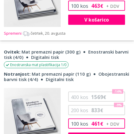
463
100
kos
€
V košarico
Spremeni
četrtek, 20. avgusta
Ovitek:
Mat premazni papir (300 g)
Enostranski barvni
tisk (4/0)
Digitalni tisk
Enostranska mat plastifikacija 1/0
Notranjost:
Mat premazni papir (110 g)
Obojestranski
barvni tisk (4/4)
Digitalni tisk
-14%
1569
400
kos
€
-9%
833
200
kos
€
461
100
kos
€