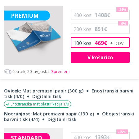
-24%
1408
PREMIUM
400
kos
€
-9%
851
200
kos
€
469
100
kos
€
V košarico
četrtek, 20. avgusta
Spremeni
Ovitek:
Mat premazni papir (300 g)
Enostranski barvni
tisk (4/0)
Digitalni tisk
Enostranska mat plastifikacija 1/0
Notranjost:
Mat premazni papir (130 g)
Obojestranski
barvni tisk (4/4)
Digitalni tisk
-25%
1393
STANDARD
400
kos
€