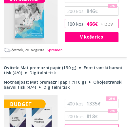
-9%
846
200
kos
€
466
100
kos
€
V košarico
četrtek, 20. avgusta
Spremeni
Ovitek:
Mat premazni papir (130 g)
Enostranski barvni
tisk (4/0)
Digitalni tisk
Notranjost:
Mat premazni papir (110 g)
Obojestranski
barvni tisk (4/4)
Digitalni tisk
-25%
1335
BUDGET
400
kos
€
-8%
818
200
kos
€