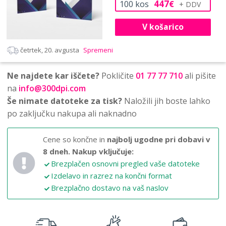
447
100
kos
€
V košarico
četrtek, 20. avgusta
Spremeni
Ne najdete kar iščete?
Pokličite
01 77 77 710
ali pišite
na
info@300dpi.com
Še nimate datoteke za tisk?
Naložili jih boste lahko
po zaključku nakupa ali naknadno
Cene so končne in
najbolj ugodne pri dobavi v
8 dneh.
Nakup vključuje:
Brezplačen osnovni pregled vaše datoteke
Izdelavo in razrez na končni format
Brezplačno dostavo na vaš naslov