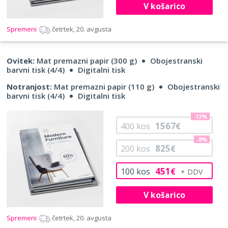
V košarico
Spremeni
četrtek, 20. avgusta
Ovitek:
Mat premazni papir (300 g)
Obojestranski
barvni tisk (4/4)
Digitalni tisk
Notranjost:
Mat premazni papir (110 g)
Obojestranski
barvni tisk (4/4)
Digitalni tisk
-13%
1567
400
kos
€
-8%
825
200
kos
€
451
100
kos
€
V košarico
Spremeni
četrtek, 20. avgusta