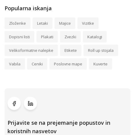
Popularna iskanja
Zloženke
Letaki
Majice
Vizitke
Dopisni listi
Plakati
Zvezki
Katalogi
Velikoformatne nalepke
Etikete
Roll up stojala
Vabila
Ceniki
Poslovne mape
Kuverte
Prijavite se na prejemanje popustov in
koristnih nasvetov