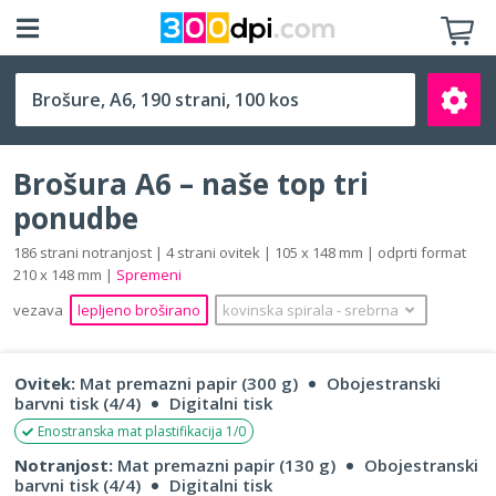
A6 (105 x 148 mm)
Brošura A6 – naše top tri
ponudbe
186 strani notranjost | 4 strani ovitek | 105 x 148 mm | odprti format
210 x 148 mm |
Spremeni
Išči
vezava
lepljeno broširano
kovinska spirala
‐
srebrna
Ovitek:
Mat premazni papir (300 g)
Obojestranski
barvni tisk (4/4)
Digitalni tisk
Enostranska mat plastifikacija 1/0
Notranjost:
Mat premazni papir (130 g)
Obojestranski
barvni tisk (4/4)
Digitalni tisk