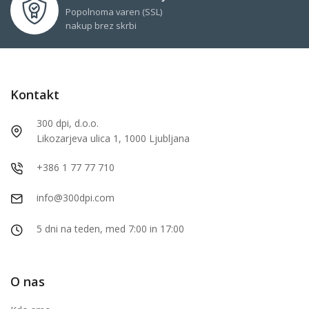
Popolnoma varen (SSL)
nakup brez skrbi
Kontakt
300 dpi, d.o.o.
Likozarjeva ulica 1, 1000 Ljubljana
+386 1 77 77 710
info@300dpi.com
5 dni na teden, med 7:00 in 17:00
O nas