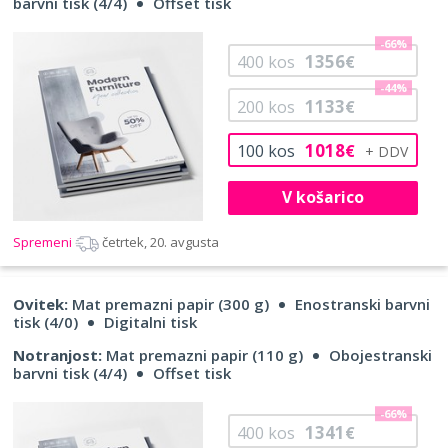
barvni tisk (4/4)
Offset tisk
-66%
1356
400
kos
€
-44%
1133
200
kos
€
1018
100
kos
€
V košarico
Spremeni
četrtek, 20. avgusta
Ovitek:
Mat premazni papir (300 g)
Enostranski barvni
tisk (4/0)
Digitalni tisk
Notranjost:
Mat premazni papir (110 g)
Obojestranski
barvni tisk (4/4)
Offset tisk
-66%
1341
400
kos
€