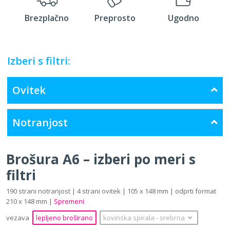
Brezplačno
Preprosto
Ugodno
Izberi s filtri:
Ovitek
Notranjost
Brošura A6 – izberi po meri s
filtri
190 strani notranjost | 4 strani ovitek | 105 x 148 mm | odprti format
210 x 148 mm |
Spremeni
vezava
lepljeno broširano
kovinska spirala
‐
srebrna