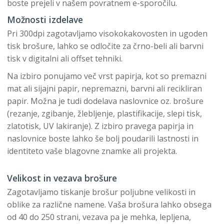
boste prejeli v našem povratnem e-sporočilu.
Možnosti izdelave
Pri 300dpi zagotavljamo visokokakovosten in ugoden
tisk brošure, lahko se odločite za črno-beli ali barvni
tisk v digitalni ali offset tehniki.
Na izbiro ponujamo več vrst papirja, kot so premazni
mat ali sijajni papir, nepremazni, barvni ali recikliran
papir. Možna je tudi dodelava naslovnice oz. brošure
(rezanje, zgibanje, žlebljenje, plastifikacije, slepi tisk,
zlatotisk, UV lakiranje). Z izbiro pravega papirja in
naslovnice boste lahko še bolj poudarili lastnosti in
identiteto vaše blagovne znamke ali projekta.
Velikost in vezava brošure
Zagotavljamo tiskanje brošur poljubne velikosti in
oblike za različne namene. Vaša brošura lahko obsega
od 40 do 250 strani, vezava pa je mehka, lepljena,