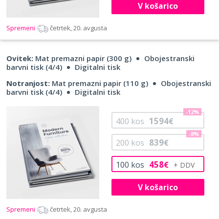
V košarico
Spremeni
četrtek, 20. avgusta
Ovitek:
Mat premazni papir (300 g)
Obojestranski
barvni tisk (4/4)
Digitalni tisk
Notranjost:
Mat premazni papir (110 g)
Obojestranski
barvni tisk (4/4)
Digitalni tisk
-12%
1594
400
kos
€
-8%
839
200
kos
€
458
100
kos
€
V košarico
Spremeni
četrtek, 20. avgusta