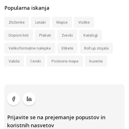
Popularna iskanja
Zloženke
Letaki
Majice
Vizitke
Dopisni listi
Plakati
Zvezki
Katalogi
Velikoformatne nalepke
Etikete
Roll up stojala
Vabila
Ceniki
Poslovne mape
Kuverte
Prijavite se na prejemanje popustov in
koristnih nasvetov