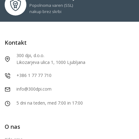
Popolnoma varen (SSL)
nakup brez skrbi
Kontakt
300 dpi, d.o.o.
Likozarjeva ulica 1, 1000 Ljubljana
+386 1 77 77 710
info@300dpi.com
5 dni na teden, med 7:00 in 17:00
O nas