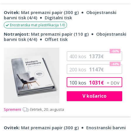
Ovitek:
Mat premazni papir (300 g)
Obojestranski
barvni tisk (4/4)
Digitalni tisk
Enostranska mat plastifikacija 1/0
Notranjost:
Mat premazni papir (110 g)
Obojestranski
barvni tisk (4/4)
Offset tisk
-66%
1373
400
kos
€
-44%
1147
200
kos
€
1031
100
kos
€
V košarico
Spremeni
četrtek, 20. avgusta
Ovitek:
Mat premazni papir (300 g)
Enostranski barvni