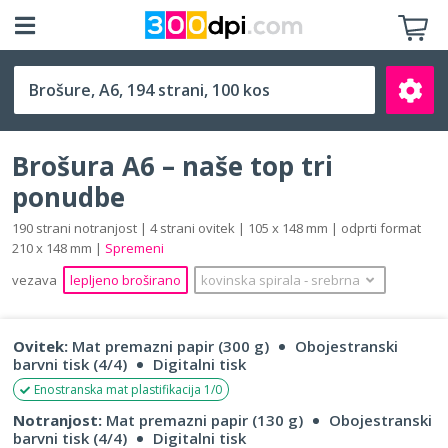
A6 (105 x 148 mm)
Brošura A6 – naše top tri
ponudbe
190 strani notranjost | 4 strani ovitek | 105 x 148 mm | odprti format
210 x 148 mm |
Spremeni
Išči
vezava
lepljeno broširano
kovinska spirala
‐
srebrna
Ovitek:
Mat premazni papir (300 g)
Obojestranski
barvni tisk (4/4)
Digitalni tisk
Enostranska mat plastifikacija 1/0
Notranjost:
Mat premazni papir (130 g)
Obojestranski
barvni tisk (4/4)
Digitalni tisk