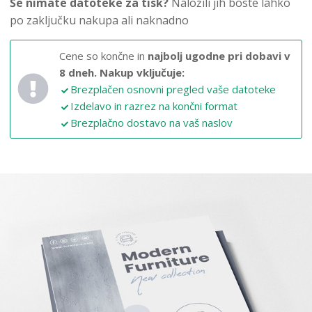
Še nimate datoteke za tisk?
Naložili jih boste lahko
po zaključku nakupa ali naknadno
Cene so končne in
najbolj ugodne pri dobavi v
8 dneh.
Nakup vključuje:
Brezplačen osnovni pregled vaše datoteke
Izdelavo in razrez na končni format
Brezplačno dostavo na vaš naslov