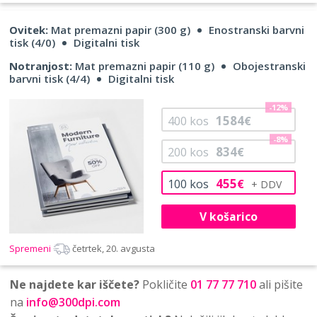
Ovitek:
Mat premazni papir (300 g)
Enostranski barvni
tisk (4/0)
Digitalni tisk
Notranjost:
Mat premazni papir (110 g)
Obojestranski
barvni tisk (4/4)
Digitalni tisk
-12%
1584
400
kos
€
-8%
834
200
kos
€
455
100
kos
€
V košarico
Spremeni
četrtek, 20. avgusta
Ne najdete kar iščete?
Pokličite
01 77 77 710
ali pišite
na
info@300dpi.com