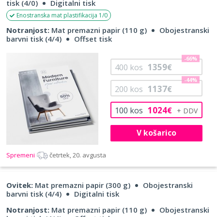
tisk (4/0)
Digitalni tisk
Enostranska mat plastifikacija 1/0
Notranjost:
Mat premazni papir (110 g)
Obojestranski
barvni tisk (4/4)
Offset tisk
-66%
1359
400
kos
€
-44%
1137
200
kos
€
1024
100
kos
€
V košarico
Spremeni
četrtek, 20. avgusta
Ovitek:
Mat premazni papir (300 g)
Obojestranski
barvni tisk (4/4)
Digitalni tisk
Notranjost:
Mat premazni papir (110 g)
Obojestranski