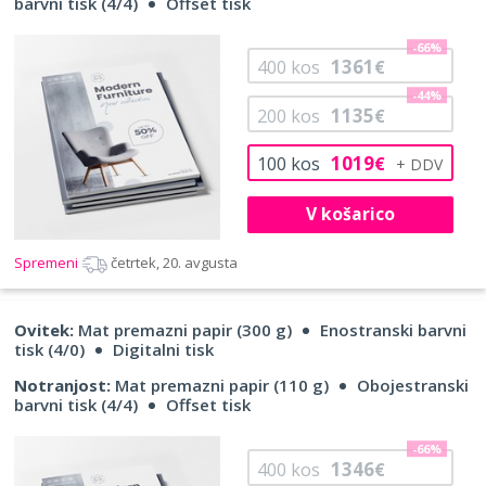
barvni tisk (4/4)
Offset tisk
-66%
1361
400
kos
€
-44%
1135
200
kos
€
1019
100
kos
€
V košarico
Spremeni
četrtek, 20. avgusta
Ovitek:
Mat premazni papir (300 g)
Enostranski barvni
tisk (4/0)
Digitalni tisk
Notranjost:
Mat premazni papir (110 g)
Obojestranski
barvni tisk (4/4)
Offset tisk
-66%
1346
400
kos
€