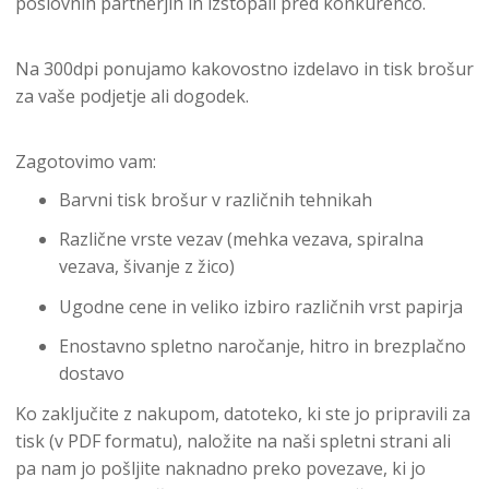
poslovnih partnerjih in izstopali pred konkurenco.
Na 300dpi ponujamo kakovostno izdelavo in tisk brošur
za vaše podjetje ali dogodek.
Zagotovimo vam:
Barvni tisk brošur v različnih tehnikah
Različne vrste vezav (mehka vezava, spiralna
vezava, šivanje z žico)
Ugodne cene in veliko izbiro različnih vrst papirja
Enostavno spletno naročanje, hitro in brezplačno
dostavo
Ko zaključite z nakupom, datoteko, ki ste jo pripravili za
tisk (v PDF formatu), naložite na naši spletni strani ali
pa nam jo pošljite naknadno preko povezave, ki jo