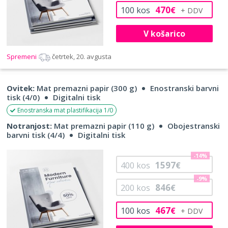
470
100
kos
€
V košarico
Spremeni
četrtek, 20. avgusta
Ovitek:
Mat premazni papir (300 g)
Enostranski barvni
tisk (4/0)
Digitalni tisk
Enostranska mat plastifikacija 1/0
Notranjost:
Mat premazni papir (110 g)
Obojestranski
barvni tisk (4/4)
Digitalni tisk
-14%
1597
400
kos
€
-9%
846
200
kos
€
467
100
kos
€