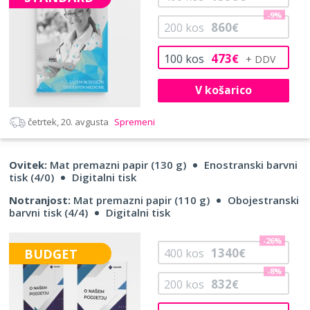
-9%
860
200
kos
€
473
100
kos
€
V košarico
četrtek, 20. avgusta
Spremeni
Ovitek:
Mat premazni papir (130 g)
Enostranski barvni
tisk (4/0)
Digitalni tisk
Notranjost:
Mat premazni papir (110 g)
Obojestranski
barvni tisk (4/4)
Digitalni tisk
-26%
1340
BUDGET
400
kos
€
-8%
832
200
kos
€