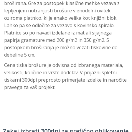
broširana. Gre za postopek klasične mehke vezava z
lepljenjem notranjosti brošure v enodelni ovitek
oziroma platnico, ki je enako velika kot knjižni blok.
Lahko pa se odločite za vezavo s kovinsko spiralo.
Platnice so po navadi izdelane iz mat ali sijajnega
papirja gramature med 200 g/m2 in 350 g/m2. S
postopkom broširanja je možno vezati tiskovine do
debeline 5 cm.
Cena tiska brošure je odvisna od izbranega materiala,
velikosti, količine in vrste dodelav. V prijazni spletni
tiskarni 300dpi preprosto primerjate izdelke in naročite
pravega za vaš projekt.
Zakaj izbrati 300dpi za grafično oblikovanje