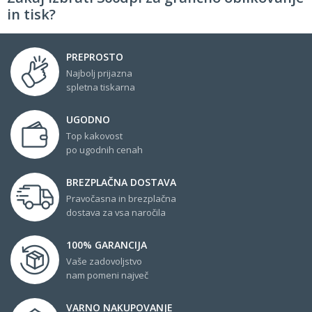
in tisk?
PREPROSTO
Najbolj prijazna
spletna tiskarna
UGODNO
Top kakovost
po ugodnih cenah
BREZPLAČNA DOSTAVA
Pravočasna in brezplačna
dostava za vsa naročila
100% GARANCIJA
Vaše zadovoljstvo
nam pomeni največ
VARNO NAKUPOVANJE