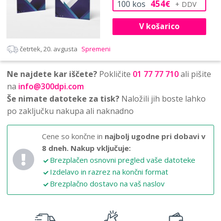
454
100
kos
€
V košarico
četrtek, 20. avgusta
Spremeni
Ne najdete kar iščete?
Pokličite
01 77 77 710
ali pišite
na
info@300dpi.com
Še nimate datoteke za tisk?
Naložili jih boste lahko
po zaključku nakupa ali naknadno
Cene so končne in
najbolj ugodne pri dobavi v
8 dneh.
Nakup vključuje:
Brezplačen osnovni pregled vaše datoteke
Izdelavo in razrez na končni format
Brezplačno dostavo na vaš naslov