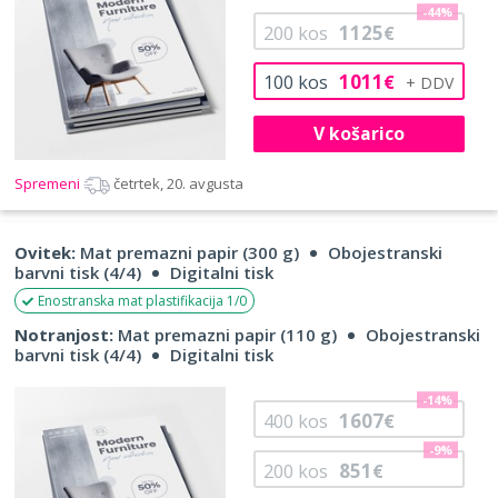
-44%
1125
200
kos
€
1011
100
kos
€
V košarico
Spremeni
četrtek, 20. avgusta
Ovitek:
Mat premazni papir (300 g)
Obojestranski
barvni tisk (4/4)
Digitalni tisk
Enostranska mat plastifikacija 1/0
Notranjost:
Mat premazni papir (110 g)
Obojestranski
barvni tisk (4/4)
Digitalni tisk
-14%
1607
400
kos
€
-9%
851
200
kos
€