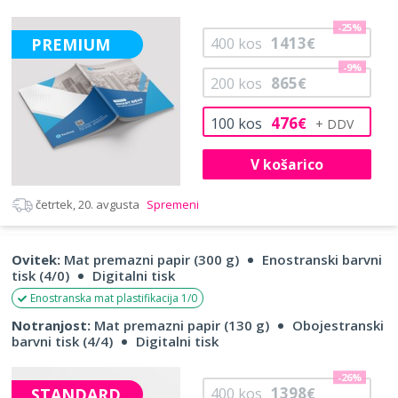
-25%
1413
PREMIUM
400
kos
€
-9%
865
200
kos
€
476
100
kos
€
V košarico
četrtek, 20. avgusta
Spremeni
Ovitek:
Mat premazni papir (300 g)
Enostranski barvni
tisk (4/0)
Digitalni tisk
Enostranska mat plastifikacija 1/0
Notranjost:
Mat premazni papir (130 g)
Obojestranski
barvni tisk (4/4)
Digitalni tisk
-26%
1398
STANDARD
400
kos
€