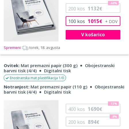
-44%
1132
200
kos
€
1015
100
kos
€
V košarico
Spremeni
torek, 18. avgusta
Ovitek:
Mat premazni papir (300 g)
Obojestranski
barvni tisk (4/4)
Digitalni tisk
Enostranska mat plastifikacija 1/0
Notranjost:
Mat premazni papir (110 g)
Obojestranski
barvni tisk (4/4)
Digitalni tisk
-13%
1690
400
kos
€
-8%
894
200
kos
€