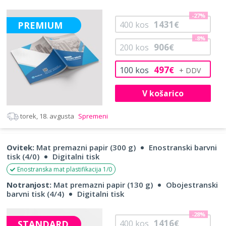
-27%
1431
PREMIUM
400
kos
€
-8%
906
200
kos
€
497
100
kos
€
V košarico
torek, 18. avgusta
Spremeni
Ovitek:
Mat premazni papir (300 g)
Enostranski barvni
tisk (4/0)
Digitalni tisk
Enostranska mat plastifikacija 1/0
Notranjost:
Mat premazni papir (130 g)
Obojestranski
barvni tisk (4/4)
Digitalni tisk
-28%
1416
STANDARD
400
kos
€