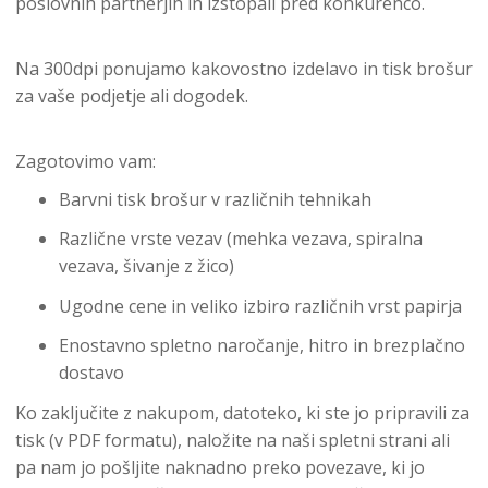
poslovnih partnerjih in izstopali pred konkurenco.
Na 300dpi ponujamo kakovostno izdelavo in tisk brošur
za vaše podjetje ali dogodek.
Zagotovimo vam:
Barvni tisk brošur v različnih tehnikah
Različne vrste vezav (mehka vezava, spiralna
vezava, šivanje z žico)
Ugodne cene in veliko izbiro različnih vrst papirja
Enostavno spletno naročanje, hitro in brezplačno
dostavo
Ko zaključite z nakupom, datoteko, ki ste jo pripravili za
tisk (v PDF formatu), naložite na naši spletni strani ali
pa nam jo pošljite naknadno preko povezave, ki jo