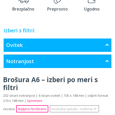
Brezplačno
Preprosto
Ugodno
Izberi s filtri:
Ovitek
Notranjost
Brošura A6 – izberi po meri s
filtri
202 strani notranjost | 4 strani ovitek | 105 x 148 mm | odprti format
210 x 148 mm |
Spremeni
vezava
lepljeno broširano
kovinska spirala
‐
srebrna