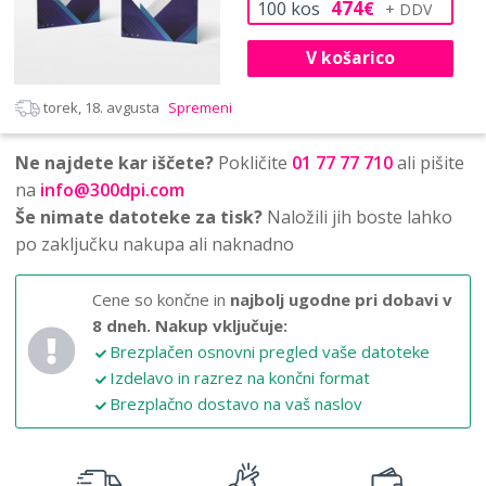
474
100
kos
€
V košarico
torek, 18. avgusta
Spremeni
Ne najdete kar iščete?
Pokličite
01 77 77 710
ali pišite
na
info@300dpi.com
Še nimate datoteke za tisk?
Naložili jih boste lahko
po zaključku nakupa ali naknadno
Cene so končne in
najbolj ugodne pri dobavi v
8 dneh.
Nakup vključuje:
Brezplačen osnovni pregled vaše datoteke
Izdelavo in razrez na končni format
Brezplačno dostavo na vaš naslov