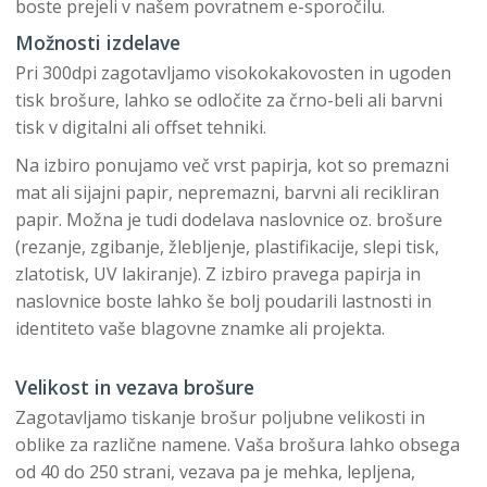
boste prejeli v našem povratnem e-sporočilu.
Možnosti izdelave
Pri 300dpi zagotavljamo visokokakovosten in ugoden
tisk brošure, lahko se odločite za črno-beli ali barvni
tisk v digitalni ali offset tehniki.
Na izbiro ponujamo več vrst papirja, kot so premazni
mat ali sijajni papir, nepremazni, barvni ali recikliran
papir. Možna je tudi dodelava naslovnice oz. brošure
(rezanje, zgibanje, žlebljenje, plastifikacije, slepi tisk,
zlatotisk, UV lakiranje). Z izbiro pravega papirja in
naslovnice boste lahko še bolj poudarili lastnosti in
identiteto vaše blagovne znamke ali projekta.
Velikost in vezava brošure
Zagotavljamo tiskanje brošur poljubne velikosti in
oblike za različne namene. Vaša brošura lahko obsega
od 40 do 250 strani, vezava pa je mehka, lepljena,