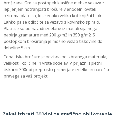
broširana. Gre za postopek klasične mehke vezava z
lepljenjem notranjosti brošure v enodelni ovitek
oziroma platnico, ki je enako velika kot knjižni blok.
Lahko pa se odločite za vezavo s kovinsko spiralo.
Platnice so po navadi izdelane iz mat ali sijajnega
papirja gramature med 200 g/m2 in 350 g/m2. S
postopkom broširanja je možno vezati tiskovine do
debeline 5 cm.
Cena tiska brošure je odvisna od izbranega materiala,
velikosti, količine in vrste dodelav. V prijazni spletni
tiskarni 300dpi preprosto primerjate izdelke in naročite
pravega za vaš projekt.
Zakaj izbrati 300dpi za grafično oblikovanje