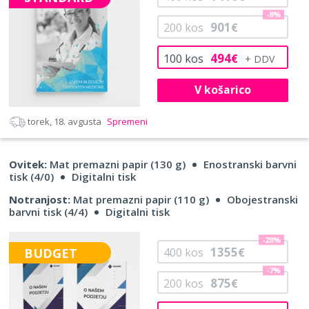
-8%
901
200
kos
€
494
100
kos
€
V košarico
torek, 18. avgusta
Spremeni
Ovitek:
Mat premazni papir (130 g)
Enostranski barvni
tisk (4/0)
Digitalni tisk
Notranjost:
Mat premazni papir (110 g)
Obojestranski
barvni tisk (4/4)
Digitalni tisk
-28%
1355
BUDGET
400
kos
€
-7%
875
200
kos
€