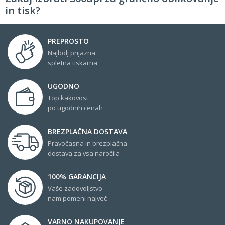
in tisk?
PREPROSTO
Najbolj prijazna
spletna tiskarna
UGODNO
Top kakovost
po ugodnih cenah
BREZPLAČNA DOSTAVA
Pravočasna in brezplačna
dostava za vsa naročila
100% GARANCIJA
Vaše zadovoljstvo
nam pomeni največ
VARNO NAKUPOVANJE