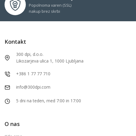
Popolnoma varen (SSL)
nakup brez skrbi
Kontakt
300 dpi, d.o.o.
Likozarjeva ulica 1, 1000 Ljubljana
+386 1 77 77 710
info@300dpi.com
5 dni na teden, med 7:00 in 17:00
O nas