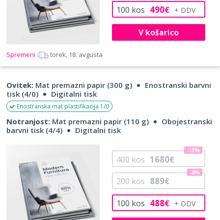
490
100
kos
€
V košarico
Spremeni
torek, 18. avgusta
Ovitek:
Mat premazni papir (300 g)
Enostranski barvni
tisk (4/0)
Digitalni tisk
Enostranska mat plastifikacija 1/0
Notranjost:
Mat premazni papir (110 g)
Obojestranski
barvni tisk (4/4)
Digitalni tisk
-13%
1680
400
kos
€
-8%
889
200
kos
€
488
100
kos
€