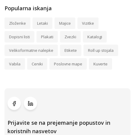
Popularna iskanja
Zloženke
Letaki
Majice
Vizitke
Dopisni listi
Plakati
Zvezki
Katalogi
Velikoformatne nalepke
Etikete
Roll up stojala
Vabila
Ceniki
Poslovne mape
Kuverte
Prijavite se na prejemanje popustov in
koristnih nasvetov