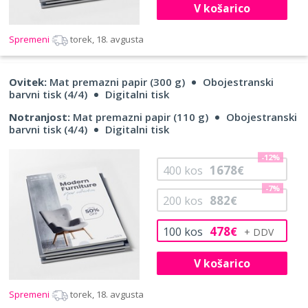
V košarico
Spremeni
torek, 18. avgusta
Ovitek:
Mat premazni papir (300 g)
Obojestranski
barvni tisk (4/4)
Digitalni tisk
Notranjost:
Mat premazni papir (110 g)
Obojestranski
barvni tisk (4/4)
Digitalni tisk
-12%
1678
400
kos
€
-7%
882
200
kos
€
478
100
kos
€
V košarico
Spremeni
torek, 18. avgusta