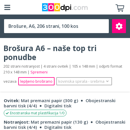
A6 (105 x 148 mm)
Brošura A6 – naše top tri
ponudbe
202 strani notranjost | 4 strani ovitek | 105 x 148 mm | odprti format
210 x 148 mm |
Spremeni
Išči
vezava
lepljeno broširano
kovinska spirala
‐
srebrna
Ovitek:
Mat premazni papir (300 g)
Obojestranski
barvni tisk (4/4)
Digitalni tisk
Enostranska mat plastifikacija 1/0
Notranjost:
Mat premazni papir (130 g)
Obojestranski
barvni tisk (4/4)
Digitalni tisk