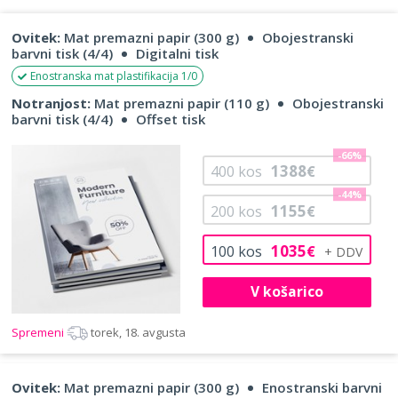
Ovitek:
Mat premazni papir (300 g)
Obojestranski
barvni tisk (4/4)
Digitalni tisk
Enostranska mat plastifikacija 1/0
Notranjost:
Mat premazni papir (110 g)
Obojestranski
barvni tisk (4/4)
Offset tisk
-66%
1388
400
kos
€
-44%
1155
200
kos
€
1035
100
kos
€
V košarico
Spremeni
torek, 18. avgusta
Ovitek:
Mat premazni papir (300 g)
Enostranski barvni