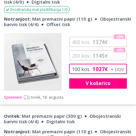
tisk (4/0)
Digitalni tisk
Enostranska mat plastifikacija 1/0
Notranjost:
Mat premazni papir (110 g)
Obojestranski
barvni tisk (4/4)
Offset tisk
-66%
1374
400
kos
€
-44%
1145
200
kos
€
1027
100
kos
€
V košarico
Spremeni
torek, 18. avgusta
Ovitek:
Mat premazni papir (300 g)
Obojestranski
barvni tisk (4/4)
Digitalni tisk
Notranjost:
Mat premazni papir (110 g)
Obojestranski