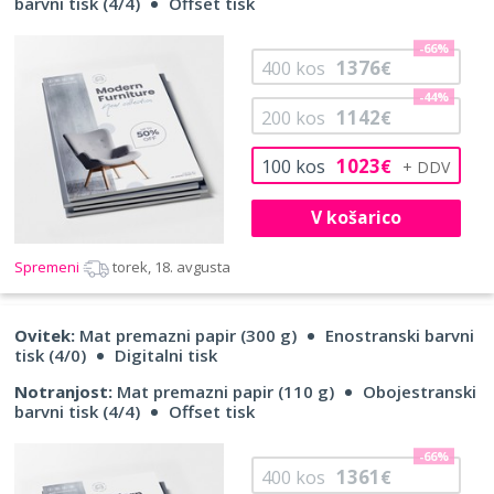
barvni tisk (4/4)
Offset tisk
-66%
1376
400
kos
€
-44%
1142
200
kos
€
1023
100
kos
€
V košarico
Spremeni
torek, 18. avgusta
Ovitek:
Mat premazni papir (300 g)
Enostranski barvni
tisk (4/0)
Digitalni tisk
Notranjost:
Mat premazni papir (110 g)
Obojestranski
barvni tisk (4/4)
Offset tisk
-66%
1361
400
kos
€