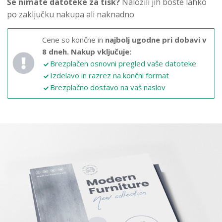
Še nimate datoteke za tisk?
Naložili jih boste lahko
po zaključku nakupa ali naknadno
Cene so končne in
najbolj ugodne pri dobavi v
8 dneh.
Nakup vključuje:
Brezplačen osnovni pregled vaše datoteke
Izdelavo in razrez na končni format
Brezplačno dostavo na vaš naslov