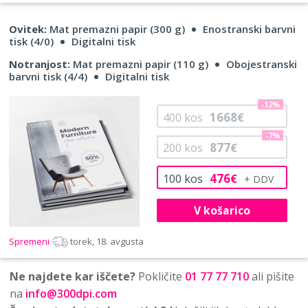
Ovitek:
Mat premazni papir (300 g)
Enostranski barvni
tisk (4/0)
Digitalni tisk
Notranjost:
Mat premazni papir (110 g)
Obojestranski
barvni tisk (4/4)
Digitalni tisk
-12%
1668
400
kos
€
-7%
877
200
kos
€
476
100
kos
€
V košarico
Spremeni
torek, 18. avgusta
Ne najdete kar iščete?
Pokličite
01 77 77 710
ali pišite
na
info@300dpi.com