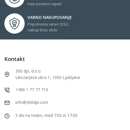
nam pomeni največ
VARNO NAKUPOVANJE
Popolnoma varen (SSL)
nakup brez skrbi
Kontakt
300 dpi, d.o.o.
Likozarjeva ulica 1, 1000 Ljubljana
+386 1 77 77 710
info@300dpi.com
5 dni na teden, med 7:00 in 17:00