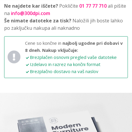
Ne najdete kar iščete?
Pokličite
01 77 77 710
ali pišite
na
info@300dpi.com
Še nimate datoteke za tisk?
Naložili jih boste lahko
po zaključku nakupa ali naknadno
Cene so končne in
najbolj ugodne pri dobavi v
8 dneh.
Nakup vključuje:
Brezplačen osnovni pregled vaše datoteke
Izdelavo in razrez na končni format
Brezplačno dostavo na vaš naslov