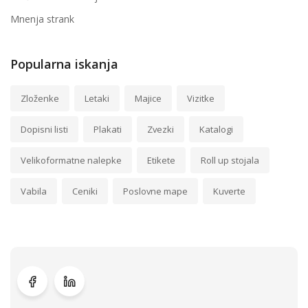
Mnenja strank
Popularna iskanja
Zloženke
Letaki
Majice
Vizitke
Dopisni listi
Plakati
Zvezki
Katalogi
Velikoformatne nalepke
Etikete
Roll up stojala
Vabila
Ceniki
Poslovne mape
Kuverte