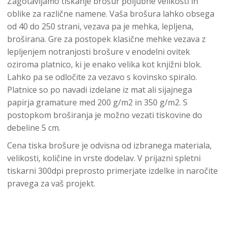
Zagotavljamo tiskanje brošur poljubne velikosti in
oblike za različne namene. Vaša brošura lahko obsega
od 40 do 250 strani, vezava pa je mehka, lepljena,
broširana. Gre za postopek klasične mehke vezava z
lepljenjem notranjosti brošure v enodelni ovitek
oziroma platnico, ki je enako velika kot knjižni blok.
Lahko pa se odločite za vezavo s kovinsko spiralo.
Platnice so po navadi izdelane iz mat ali sijajnega
papirja gramature med 200 g/m2 in 350 g/m2. S
postopkom broširanja je možno vezati tiskovine do
debeline 5 cm.
Cena tiska brošure je odvisna od izbranega materiala,
velikosti, količine in vrste dodelav. V prijazni spletni
tiskarni 300dpi preprosto primerjate izdelke in naročite
pravega za vaš projekt.