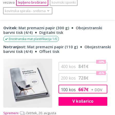
vezava
lepljeno broširano
kovinski sponki
kovinska spirala
‐
srebrna
Ovitek:
Mat premazni papir (300 g)
Obojestranski
barvni tisk (4/4)
Digitalni tisk
Enostranska mat plastifikacija 1/0
Notranjost:
Mat premazni papir (110 g)
Obojestranski
barvni tisk (4/4)
Offset tisk
-68%
841
400
kos
€
-45%
728
200
kos
€
667
100
kos
€
V košarico
Spremeni
četrtek, 20. avgusta