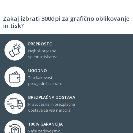
Zakaj izbrati 300dpi za grafično oblikovanje
in tisk?
PREPROSTO
Najbolj prijazna
spletna tiskarna
UGODNO
Top kakovost
po ugodnih cenah
BREZPLAČNA DOSTAVA
Pravočasna in brezplačna
dostava za vsa naročila
100% GARANCIJA
Vaše zadovoljstvo