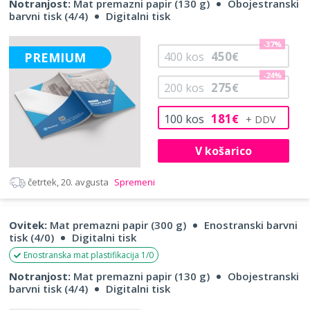
Notranjost:
Mat premazni papir (130 g)
Obojestranski
barvni tisk (4/4)
Digitalni tisk
-37%
450
PREMIUM
400
kos
€
-24%
275
200
kos
€
181
100
kos
€
V košarico
četrtek, 20. avgusta
Spremeni
Ovitek:
Mat premazni papir (300 g)
Enostranski barvni
tisk (4/0)
Digitalni tisk
Enostranska mat plastifikacija 1/0
Notranjost:
Mat premazni papir (130 g)
Obojestranski
barvni tisk (4/4)
Digitalni tisk