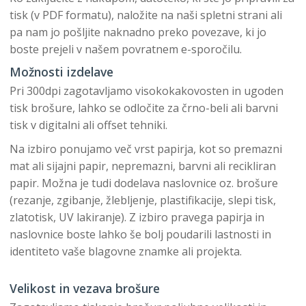
tisk (v PDF formatu), naložite na naši spletni strani ali
pa nam jo pošljite naknadno preko povezave, ki jo
boste prejeli v našem povratnem e-sporočilu.
Možnosti izdelave
Pri 300dpi zagotavljamo visokokakovosten in ugoden
tisk brošure, lahko se odločite za črno-beli ali barvni
tisk v digitalni ali offset tehniki.
Na izbiro ponujamo več vrst papirja, kot so premazni
mat ali sijajni papir, nepremazni, barvni ali recikliran
papir. Možna je tudi dodelava naslovnice oz. brošure
(rezanje, zgibanje, žlebljenje, plastifikacije, slepi tisk,
zlatotisk, UV lakiranje). Z izbiro pravega papirja in
naslovnice boste lahko še bolj poudarili lastnosti in
identiteto vaše blagovne znamke ali projekta.
Velikost in vezava brošure