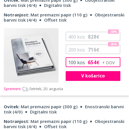
barvni tisk (4/4)
Digitalni tisk
Notranjost:
Mat premazni papir (110 g)
Obojestranski
barvni tisk (4/4)
Offset tisk
-68%
828
400
kos
€
-45%
716
200
kos
€
654
100
kos
€
V košarico
Spremeni
četrtek, 20. avgusta
Ovitek:
Mat premazni papir (300 g)
Enostranski barvni
tisk (4/0)
Digitalni tisk
Notranjost:
Mat premazni papir (110 g)
Obojestranski
barvni tisk (4/4)
Offset tisk