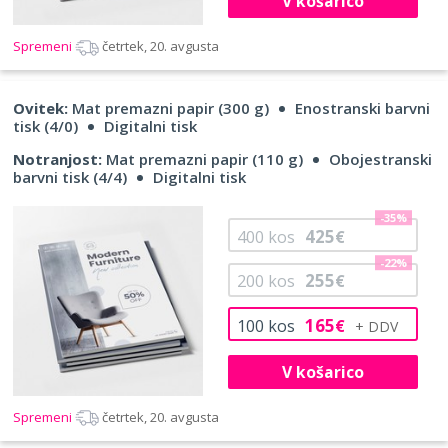
V košarico
Spremeni
četrtek, 20. avgusta
Ovitek:
Mat premazni papir (300 g)
Enostranski barvni
tisk (4/0)
Digitalni tisk
Notranjost:
Mat premazni papir (110 g)
Obojestranski
barvni tisk (4/4)
Digitalni tisk
-35%
425
400
kos
€
-22%
255
200
kos
€
165
100
kos
€
V košarico
Spremeni
četrtek, 20. avgusta