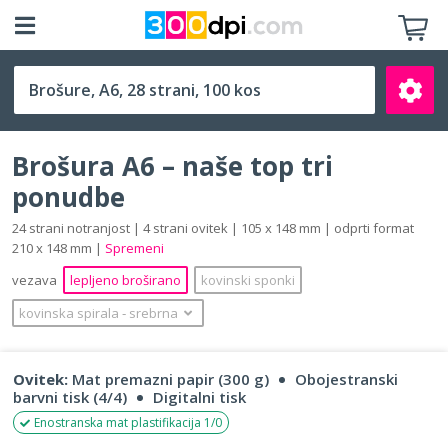
A6 (105 x 148 mm)
Brošura A6 – naše top tri
ponudbe
24 strani notranjost | 4 strani ovitek | 105 x 148 mm | odprti format
210 x 148 mm |
Spremeni
Išči
vezava
lepljeno broširano
kovinski sponki
kovinska spirala
‐
srebrna
Ovitek:
Mat premazni papir (300 g)
Obojestranski
barvni tisk (4/4)
Digitalni tisk
Enostranska mat plastifikacija 1/0