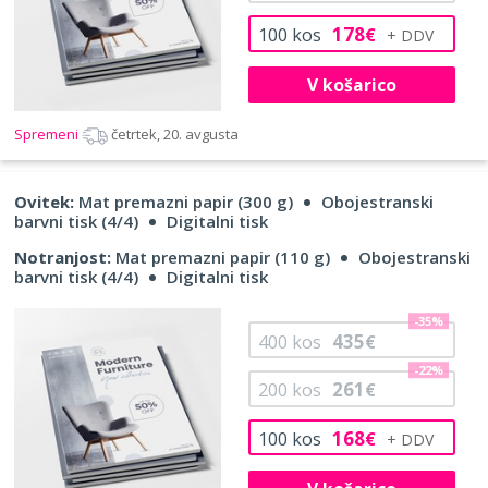
178
100
kos
€
V košarico
Spremeni
četrtek, 20. avgusta
Ovitek:
Mat premazni papir (300 g)
Obojestranski
barvni tisk (4/4)
Digitalni tisk
Notranjost:
Mat premazni papir (110 g)
Obojestranski
barvni tisk (4/4)
Digitalni tisk
-35%
435
400
kos
€
-22%
261
200
kos
€
168
100
kos
€