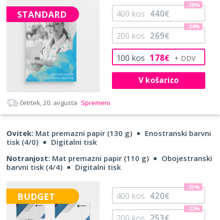
-38%
440
STANDARD
400
kos
€
-24%
269
200
kos
€
178
100
kos
€
V košarico
četrtek, 20. avgusta
Spremeni
Ovitek:
Mat premazni papir (130 g)
Enostranski barvni
tisk (4/0)
Digitalni tisk
Notranjost:
Mat premazni papir (110 g)
Obojestranski
barvni tisk (4/4)
Digitalni tisk
-35%
420
BUDGET
400
kos
€
-22%
253
200
kos
€