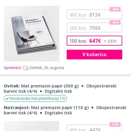
-68%
813
400
kos
€
-45%
706
200
kos
€
647
100
kos
€
V košarico
Spremeni
četrtek, 20. avgusta
Ovitek:
Mat premazni papir (300 g)
Obojestranski
barvni tisk (4/4)
Digitalni tisk
Enostranska mat plastifikacija 1/0
Notranjost:
Mat premazni papir (110 g)
Obojestranski
barvni tisk (4/4)
Digitalni tisk
-37%
447
400
kos
€