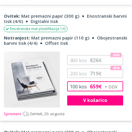
Ovitek:
Mat premazni papir (300 g)
Enostranski barvni
tisk (4/0)
Digitalni tisk
Enostranska mat plastifikacija 1/0
Notranjost:
Mat premazni papir (110 g)
Obojestranski
barvni tisk (4/4)
Offset tisk
-68%
826
400
kos
€
-45%
719
200
kos
€
659
100
kos
€
V košarico
Spremeni
četrtek, 20. avgusta
Ovitek:
Mat premazni papir (300 g)
Obojestranski