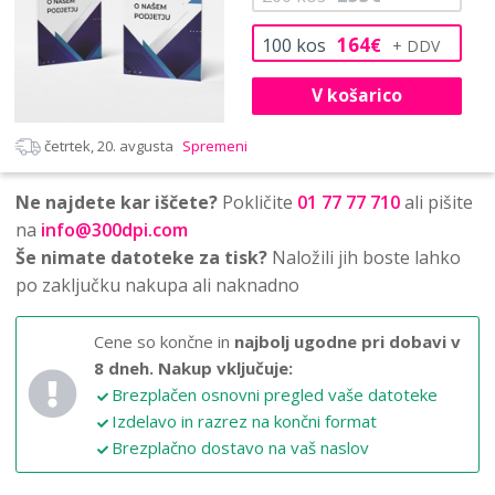
164
100
kos
€
V košarico
četrtek, 20. avgusta
Spremeni
Ne najdete kar iščete?
Pokličite
01 77 77 710
ali pišite
na
info@300dpi.com
Še nimate datoteke za tisk?
Naložili jih boste lahko
po zaključku nakupa ali naknadno
Cene so končne in
najbolj ugodne pri dobavi v
8 dneh.
Nakup vključuje:
Brezplačen osnovni pregled vaše datoteke
Izdelavo in razrez na končni format
Brezplačno dostavo na vaš naslov