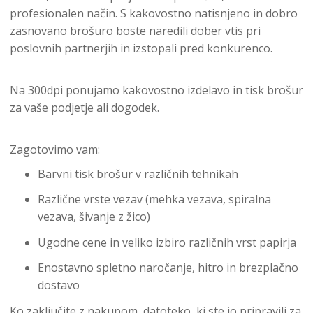
profesionalen način. S kakovostno natisnjeno in dobro
zasnovano brošuro boste naredili dober vtis pri
poslovnih partnerjih in izstopali pred konkurenco.
Na 300dpi ponujamo kakovostno izdelavo in tisk brošur
za vaše podjetje ali dogodek.
Zagotovimo vam:
Barvni tisk brošur v različnih tehnikah
Različne vrste vezav (mehka vezava, spiralna
vezava, šivanje z žico)
Ugodne cene in veliko izbiro različnih vrst papirja
Enostavno spletno naročanje, hitro in brezplačno
dostavo
Ko zaključite z nakupom, datoteko, ki ste jo pripravili za