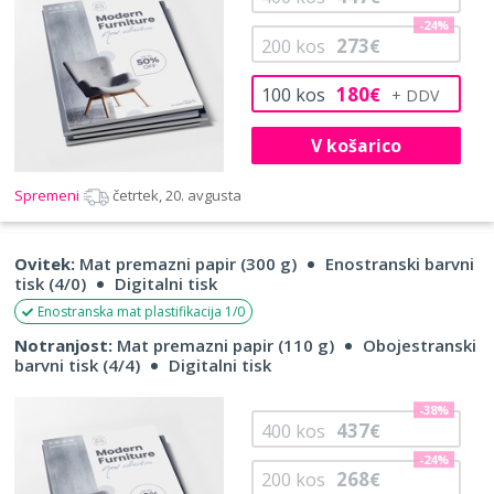
-24%
273
200
kos
€
180
100
kos
€
V košarico
Spremeni
četrtek, 20. avgusta
Ovitek:
Mat premazni papir (300 g)
Enostranski barvni
tisk (4/0)
Digitalni tisk
Enostranska mat plastifikacija 1/0
Notranjost:
Mat premazni papir (110 g)
Obojestranski
barvni tisk (4/4)
Digitalni tisk
-38%
437
400
kos
€
-24%
268
200
kos
€