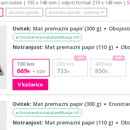
trani ovitek | 105 x 148 mm | odprti format 210 x 148 mm |
S
kovinski sponki
kovinska spirala
‐
srebrna
Ovitek:
Mat premazni papir (300 g)
Obojestr
Enostranska mat plastifikacija 1/0
Notranjost:
Mat premazni papir (110 g)
Obo
-45%
-68%
100
kos
200
kos
400
kos
669
733
850
€
€
€
V košarico
Ovitek:
Mat premazni papir (300 g)
Enostran
Enostranska mat plastifikacija 1/0
Notranjost:
Mat premazni papir (110 g)
Obo