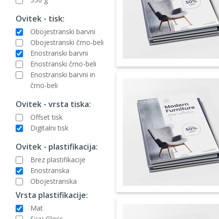
Ovitek - tisk:
Obojestranski barvni
Obojestranski črno-beli
Enostranski barvni
Enostranski črno-beli
Enostranski barvni in
črno-beli
Ovitek - vrsta tiska:
Offset tisk
Digitalni tisk
Ovitek - plastifikacija:
Brez plastifikacije
Enostranska
Obojestranska
Vrsta plastifikacije:
Mat
Sijaj Gloss