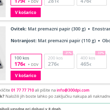
179
281
476
€
€
€
V košarico
Ovitek:
Mat premazni papir (300 g)
Enostran
Notranjost:
Mat premazni papir (110 g)
Obo
-21%
-33%
100
kos
200
kos
400
kos
176
276
465
€
€
€
V košarico
ličite
01 77 77 710
ali pišite na
info@300dpi.com
sk?
Naložili jih boste lahko po zaključku nakupa ali naknadn
ajbolj ugodne pri dobavi v 8 dneh.