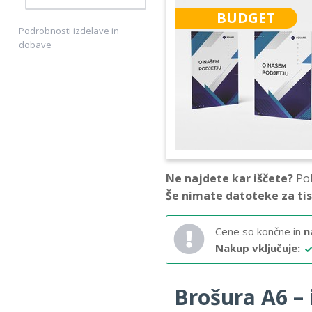
BUDGET
Podrobnosti izdelave in
dobave
Ne najdete kar iščete?
Pok
Še nimate datoteke za ti
Cene so končne in
n
Nakup vključuje:
Brošura A6 – i