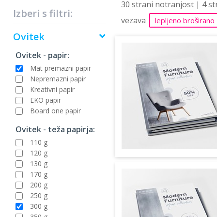
30 strani notranjost | 4 s
Izberi s filtri:
vezava
lepljeno broširano
Ovitek
Ovitek - papir:
Mat premazni papir
Nepremazni papir
Kreativni papir
EKO papir
Board one papir
Ovitek - teža papirja:
110 g
120 g
130 g
170 g
200 g
250 g
300 g
350 g