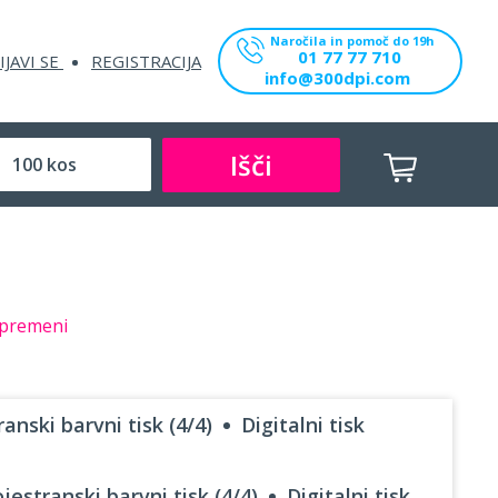
Naročila in pomoč do 19h
01 77 77 710
IJAVI SE
REGISTRACIJA
info@300dpi.com
Išči
premeni
anski barvni tisk (4/4)
Digitalni tisk
jestranski barvni tisk (4/4)
Digitalni tisk