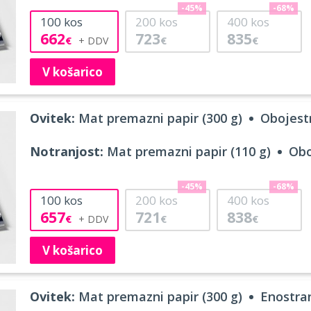
-45%
-68%
100
kos
200
kos
400
kos
662
723
835
€
€
€
V košarico
Ovitek:
Mat premazni papir (300 g)
Obojestr
Notranjost:
Mat premazni papir (110 g)
Obo
-45%
-68%
100
kos
200
kos
400
kos
657
721
838
€
€
€
V košarico
Ovitek:
Mat premazni papir (300 g)
Enostran