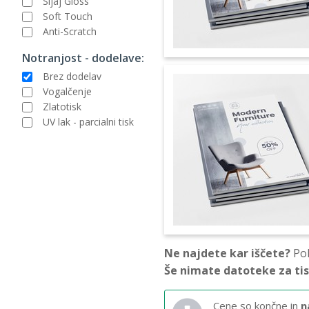
Sijaj Gloss
Soft Touch
Anti-Scratch
Notranjost - dodelave:
Brez dodelav
Vogalčenje
Zlatotisk
UV lak - parcialni tisk
Ne najdete kar iščete?
Pok
Še nimate datoteke za ti
Cene so končne in
n