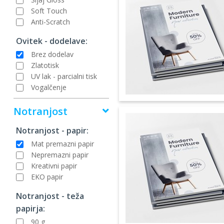
Soft Touch
Anti-Scratch
Ovitek - dodelave:
Brez dodelav
Zlatotisk
UV lak - parcialni tisk
Vogalčenje
Notranjost
Notranjost - papir:
Mat premazni papir
Nepremazni papir
Kreativni papir
EKO papir
Notranjost - teža
papirja:
90 g