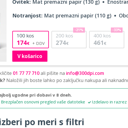
Ovitek:
Mat premazni papir (130 g)
Enostran
Notranjost:
Mat premazni papir (110 g)
Obo
-21%
-33%
100
kos
200
kos
400
kos
174
274
461
€
€
€
V košarico
ličite
01 77 77 710
ali pišite na
info@300dpi.com
sk?
Naložili jih boste lahko po zaključku nakupa ali naknadn
ajbolj ugodne pri dobavi v 8 dneh.
Brezplačen osnovni pregled vaše datoteke
Izdelavo in razrez
zberi po meri s filtri