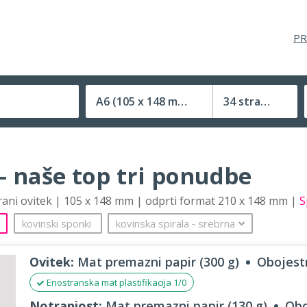
PR
A6
(105 x 148 mm)
34 strani
Velikost (zaprte) tiskovine
– naše top tri ponudbe
trani ovitek | 105 x 148 mm | odprti format 210 x 148 mm |
S
kovinski sponki
kovinska spirala
‐
srebrna
Ovitek:
Mat premazni papir (300 g)
Obojestr
Enostranska mat plastifikacija 1/0
Notranjost:
Mat premazni papir (130 g)
Obo