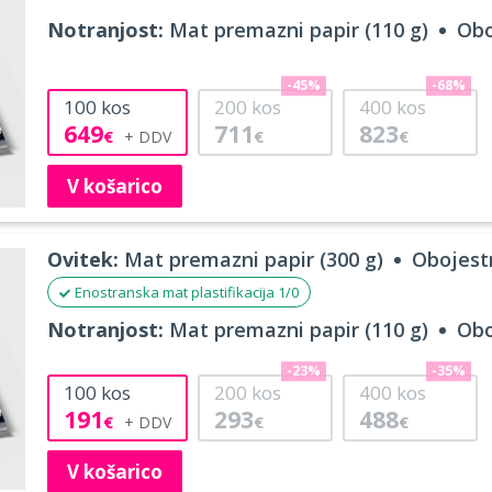
Notranjost:
Mat premazni papir (110 g)
Obo
-45%
-68%
100
kos
200
kos
400
kos
649
711
823
€
€
€
V košarico
Ovitek:
Mat premazni papir (300 g)
Obojestr
Enostranska mat plastifikacija 1/0
Notranjost:
Mat premazni papir (110 g)
Obo
-23%
-35%
100
kos
200
kos
400
kos
191
293
488
€
€
€
V košarico