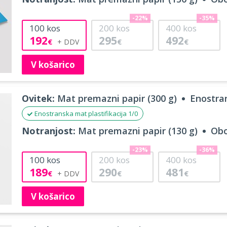
-22%
-35%
100
kos
200
kos
400
kos
192
295
492
€
€
€
V košarico
Ovitek:
Mat premazni papir (300 g)
Enostran
Enostranska mat plastifikacija 1/0
Notranjost:
Mat premazni papir (130 g)
Obo
-23%
-36%
100
kos
200
kos
400
kos
189
290
481
€
€
€
V košarico