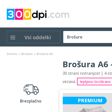
Vsi oddelki
Domov
Brošure
Brošura A6
Brošura A6 
30 strani notranjost | 4 s
vezava
lepljeno broširano
PREMIUM
Brezplačno