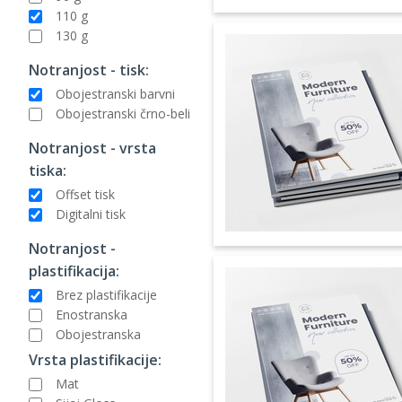
110 g
130 g
Notranjost - tisk:
Obojestranski barvni
Obojestranski črno-beli
Notranjost - vrsta
tiska:
Offset tisk
Digitalni tisk
Notranjost -
plastifikacija:
Brez plastifikacije
Enostranska
Obojestranska
Vrsta plastifikacije:
Mat