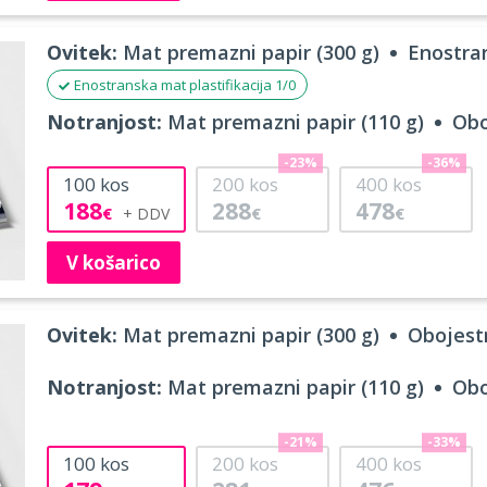
Ovitek:
Mat premazni papir (300 g)
Enostran
Enostranska mat plastifikacija 1/0
Notranjost:
Mat premazni papir (110 g)
Obo
-23%
-36%
100
kos
200
kos
400
kos
188
288
478
€
€
€
V košarico
Ovitek:
Mat premazni papir (300 g)
Obojestr
Notranjost:
Mat premazni papir (110 g)
Obo
-21%
-33%
100
kos
200
kos
400
kos