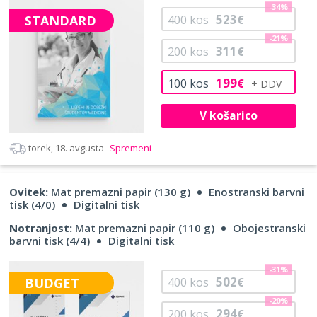
-34%
523
STANDARD
400
kos
€
-21%
311
200
kos
€
199
100
kos
€
V košarico
torek, 18. avgusta
Spremeni
Ovitek:
Mat premazni papir (130 g)
Enostranski barvni
tisk (4/0)
Digitalni tisk
Notranjost:
Mat premazni papir (110 g)
Obojestranski
barvni tisk (4/4)
Digitalni tisk
-31%
502
BUDGET
400
kos
€
-20%
294
200
kos
€