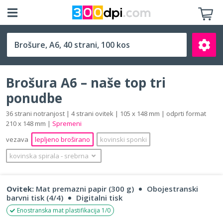
A6 (105 x 148 mm)
Brošura A6 – naše top tri
ponudbe
36 strani notranjost | 4 strani ovitek | 105 x 148 mm | odprti format
210 x 148 mm |
Spremeni
Išči
vezava
lepljeno broširano
kovinski sponki
kovinska spirala
‐
srebrna
Ovitek:
Mat premazni papir (300 g)
Obojestranski
barvni tisk (4/4)
Digitalni tisk
Enostranska mat plastifikacija 1/0