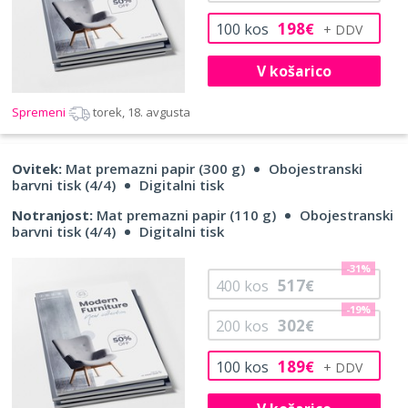
198
100
kos
€
V košarico
Spremeni
torek, 18. avgusta
Ovitek:
Mat premazni papir (300 g)
Obojestranski
barvni tisk (4/4)
Digitalni tisk
Notranjost:
Mat premazni papir (110 g)
Obojestranski
barvni tisk (4/4)
Digitalni tisk
-31%
517
400
kos
€
-19%
302
200
kos
€
189
100
kos
€