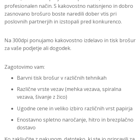
profesionalen način. S kakovostno natisnjeno in dobro
zasnovano brošuro boste naredili dober vtis pri
poslovnih partnerjih in izstopali pred konkurenco.
Na 300dpi ponujamo kakovostno izdelavo in tisk brošur
za vaše podjetje ali dogodek.
Zagotovimo vam:
Barvni tisk brošur v različnih tehnikah
Različne vrste vezav (mehka vezava, spiralna
vezava, šivanje z žico)
Ugodne cene in veliko izbiro različnih vrst papirja
Enostavno spletno naročanje, hitro in brezplačno
dostavo
Ko zaključite z nakupom, datoteko, ki ste jo pripravili za