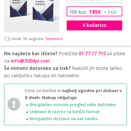
185
100
kos
€
V košarico
torek, 18. avgusta
Spremeni
Ne najdete kar iščete?
Pokličite
01 77 77 710
ali pišite
na
info@300dpi.com
Še nimate datoteke za tisk?
Naložili jih boste lahko
po zaključku nakupa ali naknadno
Cene so končne in
najbolj ugodne pri dobavi v
8 dneh.
Nakup vključuje:
Brezplačen osnovni pregled vaše datoteke
Izdelavo in razrez na končni format
Brezplačno dostavo na vaš naslov