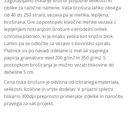
Zagotavljamo tiskanje brošur poljubne velikosti in
oblike za različne namene. Vaša brošura lahko obsega
od 40 do 250 strani, vezava pa je mehka, lepljena,
broširana. Gre za postopek klasične mehke vezava z
lepljenjem notranjosti brošure v enodelni ovitek
oziroma platnico, ki je enako velika kot knjižni blok.
Lahko pa se odločite za vezavo s kovinsko spiralo.
Platnice so po navadi izdelane iz mat ali sijajnega
papirja gramature med 200 g/m2 in 350 g/m2. S
postopkom broširanja je možno vezati tiskovine do
debeline 5 cm.
Cena tiska brošure je odvisna od izbranega materiala,
velikosti, količine in vrste dodelav. V prijazni spletni
tiskarni 300dpi preprosto primerjate izdelke in naročite
pravega za vaš projekt.