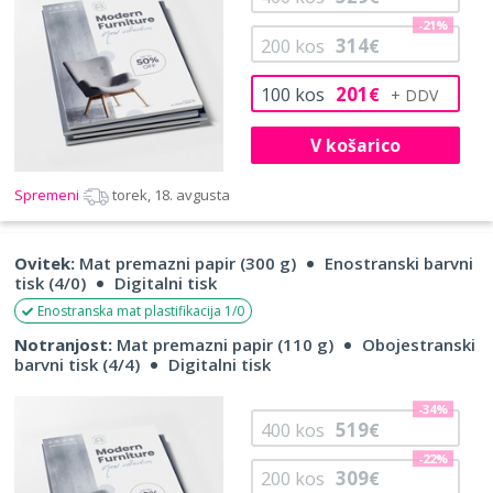
-21%
314
200
kos
€
201
100
kos
€
V košarico
Spremeni
torek, 18. avgusta
Ovitek:
Mat premazni papir (300 g)
Enostranski barvni
tisk (4/0)
Digitalni tisk
Enostranska mat plastifikacija 1/0
Notranjost:
Mat premazni papir (110 g)
Obojestranski
barvni tisk (4/4)
Digitalni tisk
-34%
519
400
kos
€
-22%
309
200
kos
€