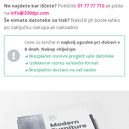
Ne najdete kar iščete?
Pokličite
01 77 77 710
ali pišite
na
info@300dpi.com
Še nimate datoteke za tisk?
Naložili jih boste lahko
po zaključku nakupa ali naknadno
Cene so končne in
najbolj ugodne pri dobavi v
8 dneh.
Nakup vključuje:
Brezplačen osnovni pregled vaše datoteke
Izdelavo in razrez na končni format
Brezplačno dostavo na vaš naslov