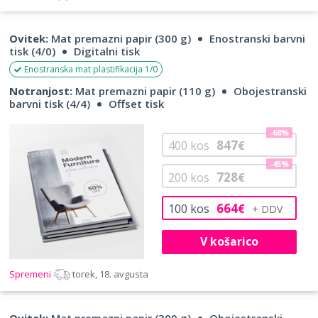
Ovitek:
Mat premazni papir (300 g)
Enostranski barvni
tisk (4/0)
Digitalni tisk
Enostranska mat plastifikacija 1/0
Notranjost:
Mat premazni papir (110 g)
Obojestranski
barvni tisk (4/4)
Offset tisk
-68%
847
400
kos
€
-45%
728
200
kos
€
664
100
kos
€
V košarico
Spremeni
torek, 18. avgusta
Ovitek:
Mat premazni papir (300 g)
Obojestranski