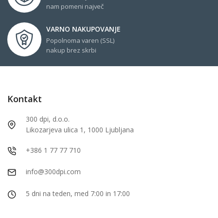
nam pomeni največ
VARNO NAKUPOVANJE
Popolnoma varen (SSL)
nakup brez skrbi
Kontakt
300 dpi, d.o.o.
Likozarjeva ulica 1, 1000 Ljubljana
+386 1 77 77 710
info@300dpi.com
5 dni na teden, med 7:00 in 17:00