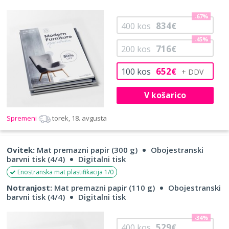
-67%
834
400
kos
€
-45%
716
200
kos
€
652
100
kos
€
V košarico
Spremeni
torek, 18. avgusta
Ovitek:
Mat premazni papir (300 g)
Obojestranski
barvni tisk (4/4)
Digitalni tisk
Enostranska mat plastifikacija 1/0
Notranjost:
Mat premazni papir (110 g)
Obojestranski
barvni tisk (4/4)
Digitalni tisk
-34%
529
400
kos
€