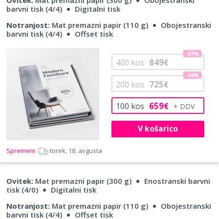
barvni tisk (4/4)
Digitalni tisk
Notranjost:
Mat premazni papir (110 g)
Obojestranski
barvni tisk (4/4)
Offset tisk
-67%
849
400
kos
€
-44%
725
200
kos
€
659
100
kos
€
V košarico
Spremeni
torek, 18. avgusta
Ovitek:
Mat premazni papir (300 g)
Enostranski barvni
tisk (4/0)
Digitalni tisk
Notranjost:
Mat premazni papir (110 g)
Obojestranski
barvni tisk (4/4)
Offset tisk