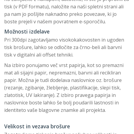
tisk (v PDF formatu), naložite na naši spletni strani ali
pa nam jo pošljite naknadno preko povezave, ki jo
boste prejeli v našem povratnem e-sporočilu.
Možnosti izdelave
Pri 300dpi zagotavljamo visokokakovosten in ugoden
tisk brošure, lahko se odločite za črno-beli ali barvni
tisk v digitalni ali offset tehniki.
Na izbiro ponujamo več vrst papirja, kot so premazni
mat ali sijajni papir, nepremazni, barvni ali recikliran
papir. Možna je tudi dodelava naslovnice oz. brošure
(rezanje, zgibanje, žlebljenje, plastifikacije, slepi tisk,
zlatotisk, UV lakiranje). Z izbiro pravega papirja in
naslovnice boste lahko še bolj poudarili lastnosti in
identiteto vaše blagovne znamke ali projekta.
Velikost in vezava brošure