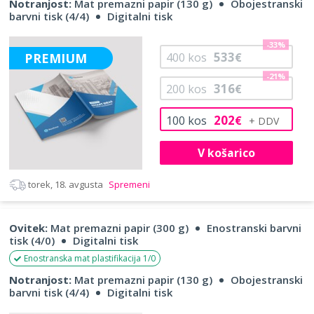
Notranjost:
Mat premazni papir (130 g)
Obojestranski
barvni tisk (4/4)
Digitalni tisk
-33%
533
PREMIUM
400
kos
€
-21%
316
200
kos
€
202
100
kos
€
V košarico
torek, 18. avgusta
Spremeni
Ovitek:
Mat premazni papir (300 g)
Enostranski barvni
tisk (4/0)
Digitalni tisk
Enostranska mat plastifikacija 1/0
Notranjost:
Mat premazni papir (130 g)
Obojestranski
barvni tisk (4/4)
Digitalni tisk