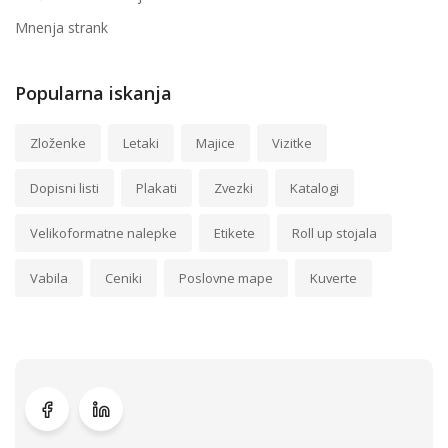
Mnenja strank
Popularna iskanja
Zloženke
Letaki
Majice
Vizitke
Dopisni listi
Plakati
Zvezki
Katalogi
Velikoformatne nalepke
Etikete
Roll up stojala
Vabila
Ceniki
Poslovne mape
Kuverte