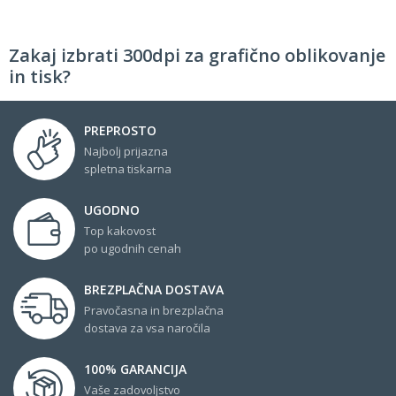
Zakaj izbrati 300dpi za grafično oblikovanje
in tisk?
PREPROSTO
Najbolj prijazna
spletna tiskarna
UGODNO
Top kakovost
po ugodnih cenah
BREZPLAČNA DOSTAVA
Pravočasna in brezplačna
dostava za vsa naročila
100% GARANCIJA
Vaše zadovoljstvo