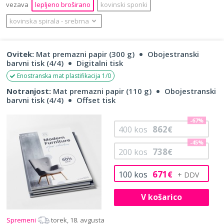
vezava
lepljeno broširano
kovinski sponki
kovinska spirala
‐
srebrna
Ovitek:
Mat premazni papir (300 g)
Obojestranski
barvni tisk (4/4)
Digitalni tisk
Enostranska mat plastifikacija 1/0
Notranjost:
Mat premazni papir (110 g)
Obojestranski
barvni tisk (4/4)
Offset tisk
-67%
862
400
kos
€
-45%
738
200
kos
€
671
100
kos
€
V košarico
Spremeni
torek, 18. avgusta