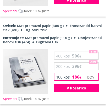
V košarico
Spremeni
torek, 18. avgusta
Ovitek:
Mat premazni papir (300 g)
Enostranski barvni
tisk (4/0)
Digitalni tisk
Notranjost:
Mat premazni papir (110 g)
Obojestranski
barvni tisk (4/4)
Digitalni tisk
-31%
506
400
kos
€
-20%
296
200
kos
€
186
100
kos
€
V košarico
Spremeni
torek, 18. avgusta