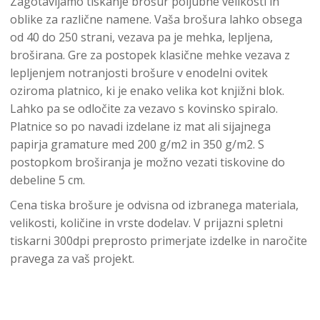
Zagotavljamo tiskanje brošur poljubne velikosti in
oblike za različne namene. Vaša brošura lahko obsega
od 40 do 250 strani, vezava pa je mehka, lepljena,
broširana. Gre za postopek klasične mehke vezava z
lepljenjem notranjosti brošure v enodelni ovitek
oziroma platnico, ki je enako velika kot knjižni blok.
Lahko pa se odločite za vezavo s kovinsko spiralo.
Platnice so po navadi izdelane iz mat ali sijajnega
papirja gramature med 200 g/m2 in 350 g/m2. S
postopkom broširanja je možno vezati tiskovine do
debeline 5 cm.
Cena tiska brošure je odvisna od izbranega materiala,
velikosti, količine in vrste dodelav. V prijazni spletni
tiskarni 300dpi preprosto primerjate izdelke in naročite
pravega za vaš projekt.