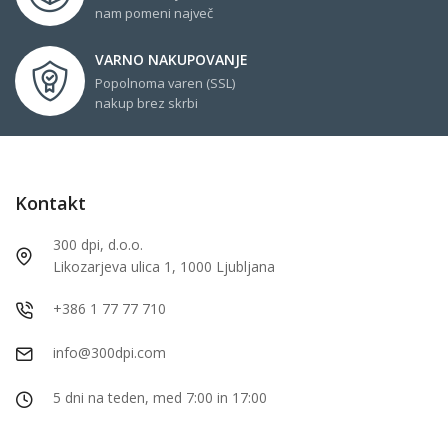
nam pomeni največ
VARNO NAKUPOVANJE
Popolnoma varen (SSL)
nakup brez skrbi
Kontakt
300 dpi, d.o.o.
Likozarjeva ulica 1, 1000 Ljubljana
+386 1 77 77 710
info@300dpi.com
5 dni na teden, med 7:00 in 17:00