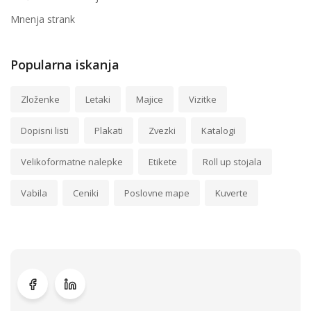
Mnenja strank
Popularna iskanja
Zloženke
Letaki
Majice
Vizitke
Dopisni listi
Plakati
Zvezki
Katalogi
Velikoformatne nalepke
Etikete
Roll up stojala
Vabila
Ceniki
Poslovne mape
Kuverte