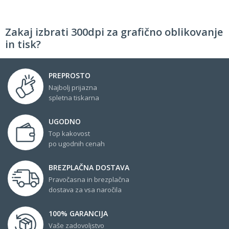
Zakaj izbrati 300dpi za grafično oblikovanje
in tisk?
PREPROSTO
Najbolj prijazna
spletna tiskarna
UGODNO
Top kakovost
po ugodnih cenah
BREZPLAČNA DOSTAVA
Pravočasna in brezplačna
dostava za vsa naročila
100% GARANCIJA
Vaše zadovoljstvo