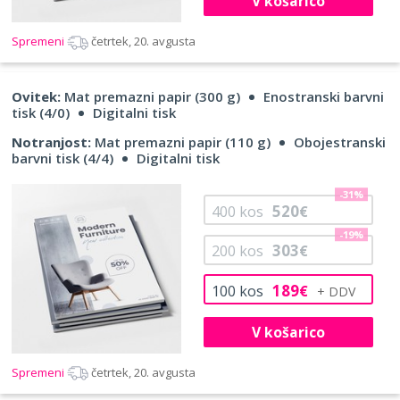
V košarico
Spremeni
četrtek, 20. avgusta
Ovitek:
Mat premazni papir (300 g)
Enostranski barvni
tisk (4/0)
Digitalni tisk
Notranjost:
Mat premazni papir (110 g)
Obojestranski
barvni tisk (4/4)
Digitalni tisk
-31%
520
400
kos
€
-19%
303
200
kos
€
189
100
kos
€
V košarico
Spremeni
četrtek, 20. avgusta