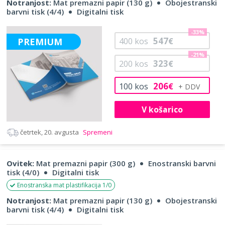
Notranjost:
Mat premazni papir (130 g)
Obojestranski
barvni tisk (4/4)
Digitalni tisk
-33%
547
PREMIUM
400
kos
€
-21%
323
200
kos
€
206
100
kos
€
V košarico
četrtek, 20. avgusta
Spremeni
Ovitek:
Mat premazni papir (300 g)
Enostranski barvni
tisk (4/0)
Digitalni tisk
Enostranska mat plastifikacija 1/0
Notranjost:
Mat premazni papir (130 g)
Obojestranski
barvni tisk (4/4)
Digitalni tisk