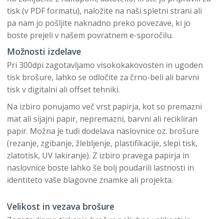
tisk (v PDF formatu), naložite na naši spletni strani ali
pa nam jo pošljite naknadno preko povezave, ki jo
boste prejeli v našem povratnem e-sporočilu.
Možnosti izdelave
Pri 300dpi zagotavljamo visokokakovosten in ugoden
tisk brošure, lahko se odločite za črno-beli ali barvni
tisk v digitalni ali offset tehniki.
Na izbiro ponujamo več vrst papirja, kot so premazni
mat ali sijajni papir, nepremazni, barvni ali recikliran
papir. Možna je tudi dodelava naslovnice oz. brošure
(rezanje, zgibanje, žlebljenje, plastifikacije, slepi tisk,
zlatotisk, UV lakiranje). Z izbiro pravega papirja in
naslovnice boste lahko še bolj poudarili lastnosti in
identiteto vaše blagovne znamke ali projekta.
Velikost in vezava brošure