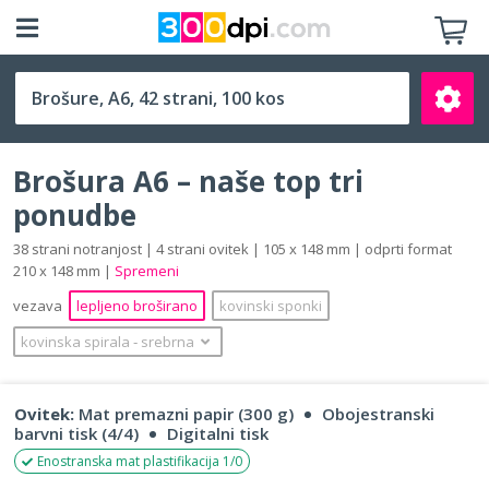
A6 (105 x 148 mm)
Brošura A6 – naše top tri
ponudbe
38 strani notranjost | 4 strani ovitek | 105 x 148 mm | odprti format
210 x 148 mm |
Spremeni
Išči
vezava
lepljeno broširano
kovinski sponki
kovinska spirala
‐
srebrna
Ovitek:
Mat premazni papir (300 g)
Obojestranski
barvni tisk (4/4)
Digitalni tisk
Enostranska mat plastifikacija 1/0