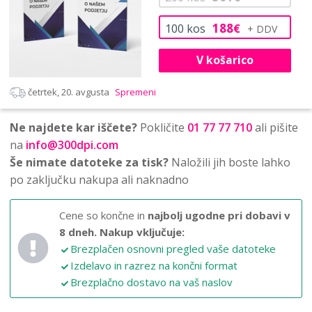
188
100
kos
€
V košarico
četrtek, 20. avgusta
Spremeni
Ne najdete kar iščete?
Pokličite
01 77 77 710
ali pišite
na
info@300dpi.com
Še nimate datoteke za tisk?
Naložili jih boste lahko
po zaključku nakupa ali naknadno
Cene so končne in
najbolj ugodne pri dobavi v
8 dneh.
Nakup vključuje:
Brezplačen osnovni pregled vaše datoteke
Izdelavo in razrez na končni format
Brezplačno dostavo na vaš naslov