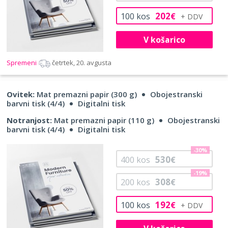
202
100
kos
€
V košarico
Spremeni
četrtek, 20. avgusta
Ovitek:
Mat premazni papir (300 g)
Obojestranski
barvni tisk (4/4)
Digitalni tisk
Notranjost:
Mat premazni papir (110 g)
Obojestranski
barvni tisk (4/4)
Digitalni tisk
-30%
530
400
kos
€
-19%
308
200
kos
€
192
100
kos
€