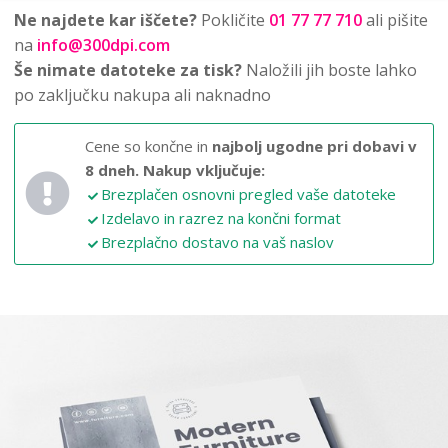
Ne najdete kar iščete?
Pokličite
01 77 77 710
ali pišite
na
info@300dpi.com
Še nimate datoteke za tisk?
Naložili jih boste lahko
po zaključku nakupa ali naknadno
Cene so končne in
najbolj ugodne pri dobavi v
8 dneh.
Nakup vključuje:
Brezplačen osnovni pregled vaše datoteke
Izdelavo in razrez na končni format
Brezplačno dostavo na vaš naslov