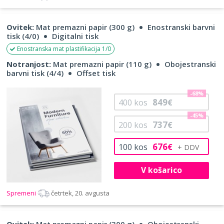
Ovitek:
Mat premazni papir (300 g)
Enostranski barvni
tisk (4/0)
Digitalni tisk
Enostranska mat plastifikacija 1/0
Notranjost:
Mat premazni papir (110 g)
Obojestranski
barvni tisk (4/4)
Offset tisk
-68%
849
400
kos
€
-45%
737
200
kos
€
676
100
kos
€
V košarico
Spremeni
četrtek, 20. avgusta
Ovitek:
Mat premazni papir (300 g)
Obojestranski