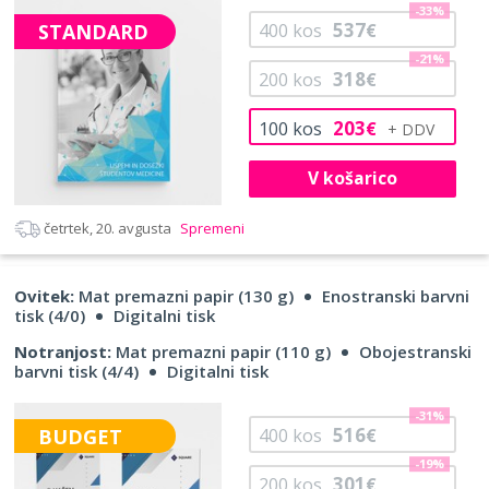
-33%
537
STANDARD
400
kos
€
-21%
318
200
kos
€
203
100
kos
€
V košarico
četrtek, 20. avgusta
Spremeni
Ovitek:
Mat premazni papir (130 g)
Enostranski barvni
tisk (4/0)
Digitalni tisk
Notranjost:
Mat premazni papir (110 g)
Obojestranski
barvni tisk (4/4)
Digitalni tisk
-31%
516
BUDGET
400
kos
€
-19%
301
200
kos
€