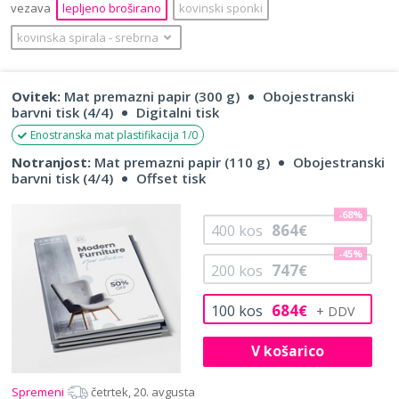
vezava
lepljeno broširano
kovinski sponki
kovinska spirala
‐
srebrna
Ovitek:
Mat premazni papir (300 g)
Obojestranski
barvni tisk (4/4)
Digitalni tisk
Enostranska mat plastifikacija 1/0
Notranjost:
Mat premazni papir (110 g)
Obojestranski
barvni tisk (4/4)
Offset tisk
-68%
864
400
kos
€
-45%
747
200
kos
€
684
100
kos
€
V košarico
Spremeni
četrtek, 20. avgusta