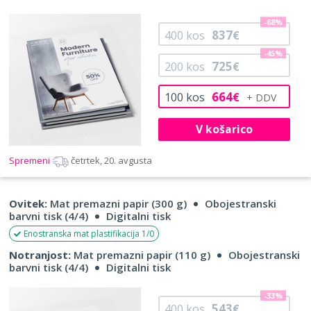
-68%
837
400
kos
€
-45%
725
200
kos
€
664
100
kos
€
V košarico
Spremeni
četrtek, 20. avgusta
Ovitek:
Mat premazni papir (300 g)
Obojestranski
barvni tisk (4/4)
Digitalni tisk
Enostranska mat plastifikacija 1/0
Notranjost:
Mat premazni papir (110 g)
Obojestranski
barvni tisk (4/4)
Digitalni tisk
-33%
543
400
kos
€