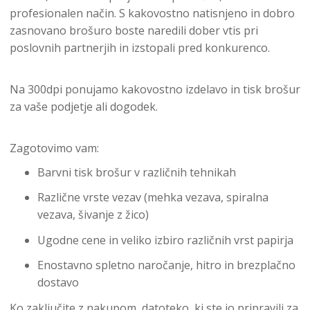
profesionalen način. S kakovostno natisnjeno in dobro
zasnovano brošuro boste naredili dober vtis pri
poslovnih partnerjih in izstopali pred konkurenco.
Na 300dpi ponujamo kakovostno izdelavo in tisk brošur
za vaše podjetje ali dogodek.
Zagotovimo vam:
Barvni tisk brošur v različnih tehnikah
Različne vrste vezav (mehka vezava, spiralna
vezava, šivanje z žico)
Ugodne cene in veliko izbiro različnih vrst papirja
Enostavno spletno naročanje, hitro in brezplačno
dostavo
Ko zaključite z nakupom, datoteko, ki ste jo pripravili za