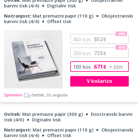
barvni tisk (4/4)
Digitalni tisk
Notranjost:
Mat premazni papir (110 g)
Obojestranski
barvni tisk (4/4)
Offset tisk
-68%
852
400
kos
€
-45%
735
200
kos
€
671
100
kos
€
V košarico
Spremeni
četrtek, 20. avgusta
Ovitek:
Mat premazni papir (300 g)
Enostranski barvni
tisk (4/0)
Digitalni tisk
Notranjost:
Mat premazni papir (110 g)
Obojestranski
barvni tisk (4/4)
Offset tisk