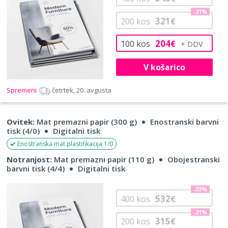
-21%
321
200
kos
€
204
100
kos
€
V košarico
Spremeni
četrtek, 20. avgusta
Ovitek:
Mat premazni papir (300 g)
Enostranski barvni
tisk (4/0)
Digitalni tisk
Enostranska mat plastifikacija 1/0
Notranjost:
Mat premazni papir (110 g)
Obojestranski
barvni tisk (4/4)
Digitalni tisk
-33%
532
400
kos
€
-21%
315
200
kos
€