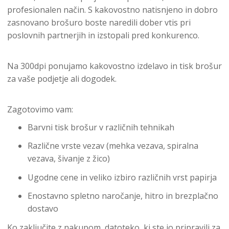
profesionalen način. S kakovostno natisnjeno in dobro
zasnovano brošuro boste naredili dober vtis pri
poslovnih partnerjih in izstopali pred konkurenco.
Na 300dpi ponujamo kakovostno izdelavo in tisk brošur
za vaše podjetje ali dogodek.
Zagotovimo vam:
Barvni tisk brošur v različnih tehnikah
Različne vrste vezav (mehka vezava, spiralna
vezava, šivanje z žico)
Ugodne cene in veliko izbiro različnih vrst papirja
Enostavno spletno naročanje, hitro in brezplačno
dostavo
Ko zaključite z nakupom, datoteko, ki ste jo pripravili za