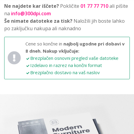
Ne najdete kar iščete?
Pokličite
01 77 77 710
ali pišite
na
info@300dpi.com
Še nimate datoteke za tisk?
Naložili jih boste lahko
po zaključku nakupa ali naknadno
Cene so končne in
najbolj ugodne pri dobavi v
8 dneh.
Nakup vključuje:
Brezplačen osnovni pregled vaše datoteke
Izdelavo in razrez na končni format
Brezplačno dostavo na vaš naslov