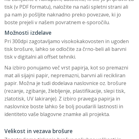
tisk (v PDF formatu), naložite na naši spletni strani ali
pa nam jo pošljite naknadno preko povezave, ki jo
boste prejeli v našem povratnem e-sporočilu.
Možnosti izdelave
Pri 300dpi zagotavljamo visokokakovosten in ugoden
tisk brošure, lahko se odločite za črno-beli ali barvni
tisk v digitalni ali offset tehniki.
Na izbiro ponujamo več vrst papirja, kot so premazni
mat ali sijajni papir, nepremazni, barvni ali recikliran
papir. Možna je tudi dodelava naslovnice oz. brošure
(rezanje, zgibanje, žlebljenje, plastifikacije, slepi tisk,
zlatotisk, UV lakiranje). Z izbiro pravega papirja in
naslovnice boste lahko še bolj poudarili lastnosti in
identiteto vaše blagovne znamke ali projekta.
Velikost in vezava brošure