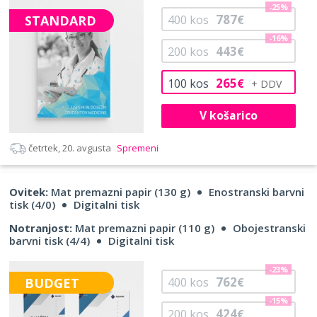
-25%
787
STANDARD
400
kos
€
-16%
443
200
kos
€
265
100
kos
€
V košarico
četrtek, 20. avgusta
Spremeni
Ovitek:
Mat premazni papir (130 g)
Enostranski barvni
tisk (4/0)
Digitalni tisk
Notranjost:
Mat premazni papir (110 g)
Obojestranski
barvni tisk (4/4)
Digitalni tisk
-23%
762
BUDGET
400
kos
€
-15%
424
200
kos
€