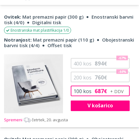
Ovitek:
Mat premazni papir (300 g)
Enostranski barvni
tisk (4/0)
Digitalni tisk
Enostranska mat plastifikacija 1/0
Notranjost:
Mat premazni papir (110 g)
Obojestranski
barvni tisk (4/4)
Offset tisk
-67%
894
400
kos
€
-44%
760
200
kos
€
687
100
kos
€
V košarico
Spremeni
četrtek, 20. avgusta
Ovitek:
Mat premazni papir (300 g)
Obojestranski