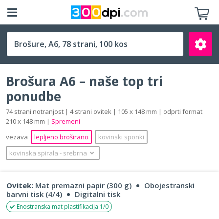
A6 (105 x 148 mm)
Brošura A6 – naše top tri
ponudbe
74 strani notranjost | 4 strani ovitek | 105 x 148 mm | odprti format
210 x 148 mm |
Spremeni
Išči
vezava
lepljeno broširano
kovinski sponki
kovinska spirala
‐
srebrna
Ovitek:
Mat premazni papir (300 g)
Obojestranski
barvni tisk (4/4)
Digitalni tisk
Enostranska mat plastifikacija 1/0