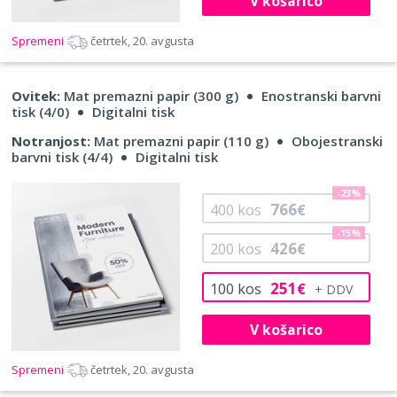
V košarico
Spremeni
četrtek, 20. avgusta
Ovitek:
Mat premazni papir (300 g)
Enostranski barvni
tisk (4/0)
Digitalni tisk
Notranjost:
Mat premazni papir (110 g)
Obojestranski
barvni tisk (4/4)
Digitalni tisk
-23%
766
400
kos
€
-15%
426
200
kos
€
251
100
kos
€
V košarico
Spremeni
četrtek, 20. avgusta