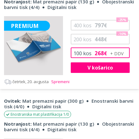
Notranjost:
Mat premazni papir (130 g)
Obojestranski
barvni tisk (4/4)
Digitalni tisk
-25%
797
PREMIUM
400
kos
€
-16%
448
200
kos
€
268
100
kos
€
V košarico
četrtek, 20. avgusta
Spremeni
Ovitek:
Mat premazni papir (300 g)
Enostranski barvni
tisk (4/0)
Digitalni tisk
Enostranska mat plastifikacija 1/0
Notranjost:
Mat premazni papir (130 g)
Obojestranski
barvni tisk (4/4)
Digitalni tisk