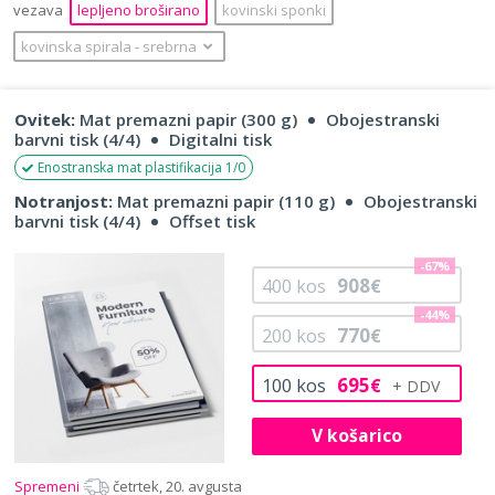
vezava
lepljeno broširano
kovinski sponki
kovinska spirala
‐
srebrna
Ovitek:
Mat premazni papir (300 g)
Obojestranski
barvni tisk (4/4)
Digitalni tisk
Enostranska mat plastifikacija 1/0
Notranjost:
Mat premazni papir (110 g)
Obojestranski
barvni tisk (4/4)
Offset tisk
-67%
908
400
kos
€
-44%
770
200
kos
€
695
100
kos
€
V košarico
Spremeni
četrtek, 20. avgusta