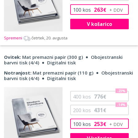
263
100
kos
€
V košarico
Spremeni
četrtek, 20. avgusta
Ovitek:
Mat premazni papir (300 g)
Obojestranski
barvni tisk (4/4)
Digitalni tisk
Notranjost:
Mat premazni papir (110 g)
Obojestranski
barvni tisk (4/4)
Digitalni tisk
-23%
776
400
kos
€
-14%
431
200
kos
€
253
100
kos
€