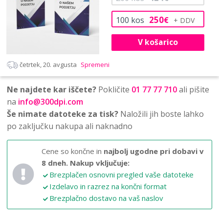
250
100
kos
€
V košarico
četrtek, 20. avgusta
Spremeni
Ne najdete kar iščete?
Pokličite
01 77 77 710
ali pišite
na
info@300dpi.com
Še nimate datoteke za tisk?
Naložili jih boste lahko
po zaključku nakupa ali naknadno
Cene so končne in
najbolj ugodne pri dobavi v
8 dneh.
Nakup vključuje:
Brezplačen osnovni pregled vaše datoteke
Izdelavo in razrez na končni format
Brezplačno dostavo na vaš naslov