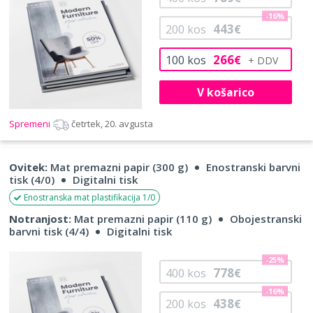
-16%
443
200
kos
€
266
100
kos
€
V košarico
Spremeni
četrtek, 20. avgusta
Ovitek:
Mat premazni papir (300 g)
Enostranski barvni
tisk (4/0)
Digitalni tisk
Enostranska mat plastifikacija 1/0
Notranjost:
Mat premazni papir (110 g)
Obojestranski
barvni tisk (4/4)
Digitalni tisk
-25%
778
400
kos
€
-16%
438
200
kos
€