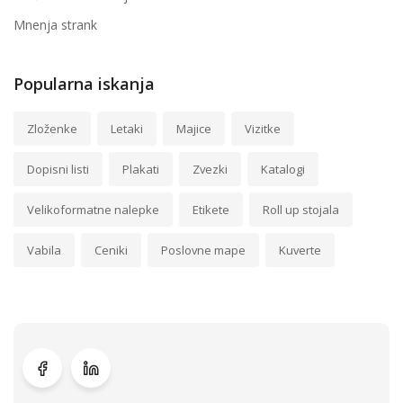
Mnenja strank
Popularna iskanja
Zloženke
Letaki
Majice
Vizitke
Dopisni listi
Plakati
Zvezki
Katalogi
Velikoformatne nalepke
Etikete
Roll up stojala
Vabila
Ceniki
Poslovne mape
Kuverte