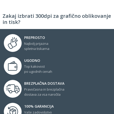
Zakaj izbrati 300dpi za grafično oblikovanje
in tisk?
PREPROSTO
Najbolj prijazna
spletna tiskarna
UGODNO
Top kakovost
po ugodnih cenah
BREZPLAČNA DOSTAVA
Pravočasna in brezplačna
dostava za vsa naročila
100% GARANCIJA
Vaše zadovoljstvo