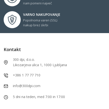
nam pomeni največ
VARNO NAKUPOVANJE
Popolnoma varen (SSL)
nakup brez skrbi
Kontakt
300 dpi, d.o.o.
Likozarjeva ulica 1, 1000 Ljubljana
+386 1 77 77 710
info@300dpi.com
5 dni na teden, med 7:00 in 17:00