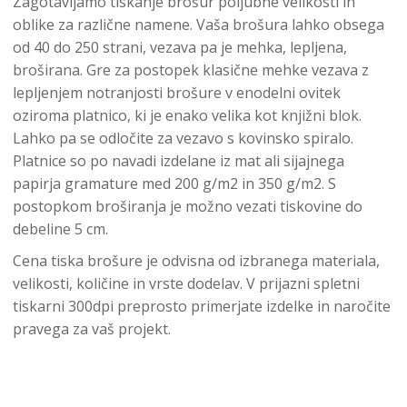
Zagotavljamo tiskanje brošur poljubne velikosti in
oblike za različne namene. Vaša brošura lahko obsega
od 40 do 250 strani, vezava pa je mehka, lepljena,
broširana. Gre za postopek klasične mehke vezava z
lepljenjem notranjosti brošure v enodelni ovitek
oziroma platnico, ki je enako velika kot knjižni blok.
Lahko pa se odločite za vezavo s kovinsko spiralo.
Platnice so po navadi izdelane iz mat ali sijajnega
papirja gramature med 200 g/m2 in 350 g/m2. S
postopkom broširanja je možno vezati tiskovine do
debeline 5 cm.
Cena tiska brošure je odvisna od izbranega materiala,
velikosti, količine in vrste dodelav. V prijazni spletni
tiskarni 300dpi preprosto primerjate izdelke in naročite
pravega za vaš projekt.