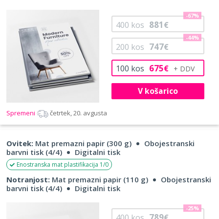
-67%
881
400
kos
€
-44%
747
200
kos
€
675
100
kos
€
V košarico
Spremeni
četrtek, 20. avgusta
Ovitek:
Mat premazni papir (300 g)
Obojestranski
barvni tisk (4/4)
Digitalni tisk
Enostranska mat plastifikacija 1/0
Notranjost:
Mat premazni papir (110 g)
Obojestranski
barvni tisk (4/4)
Digitalni tisk
-25%
789
400
kos
€