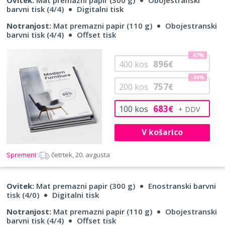
barvni tisk (4/4)
Digitalni tisk
Notranjost:
Mat premazni papir (110 g)
Obojestranski
barvni tisk (4/4)
Offset tisk
-67%
896
400
kos
€
-44%
757
200
kos
€
683
100
kos
€
V košarico
Spremeni
četrtek, 20. avgusta
Ovitek:
Mat premazni papir (300 g)
Enostranski barvni
tisk (4/0)
Digitalni tisk
Notranjost:
Mat premazni papir (110 g)
Obojestranski
barvni tisk (4/4)
Offset tisk