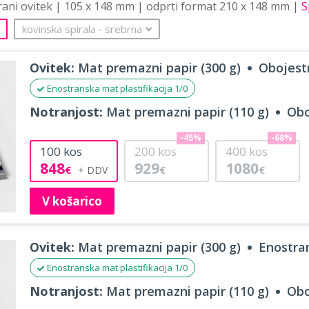
trani ovitek | 105 x 148 mm | odprti format 210 x 148 mm |
S
kovinska spirala
‐
srebrna
Ovitek:
Mat premazni papir (300 g)
Obojestr
Enostranska mat plastifikacija 1/0
Notranjost:
Mat premazni papir (110 g)
Obo
-45%
-68%
100
kos
200
kos
400
kos
848
929
1080
€
€
€
V košarico
Ovitek:
Mat premazni papir (300 g)
Enostran
Enostranska mat plastifikacija 1/0
Notranjost:
Mat premazni papir (110 g)
Obo