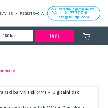
Naročila in pomoč do 19h
01 77 77 710
IJAVI SE
REGISTRACIJA
info@300dpi.com
Išči
premeni
anski barvni tisk (4/4)
Digitalni tisk
jestranski barvni tisk (4/4)
Digitalni tisk