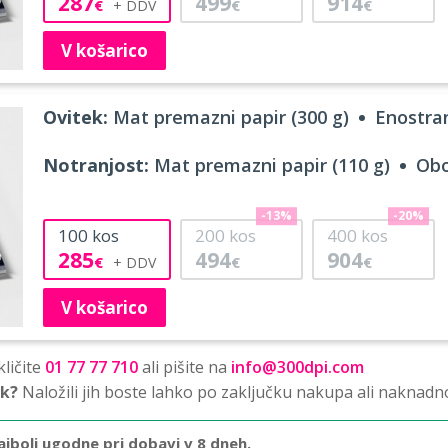
287
499
914
€
€
€
V košarico
Ovitek:
Mat premazni papir (300 g)
Enostran
Notranjost:
Mat premazni papir (110 g)
Obo
-13%
-20%
100
kos
200
kos
400
kos
285
494
904
€
€
€
V košarico
ličite
01 77 77 710
ali pišite na
info@300dpi.com
sk?
Naložili jih boste lahko po zaključku nakupa ali naknadn
ajbolj ugodne pri dobavi v 8 dneh.