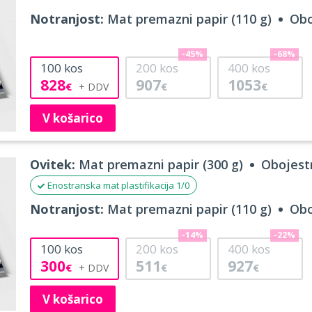
Notranjost:
Mat premazni papir (110 g)
Obo
-45%
-68%
100
kos
200
kos
400
kos
828
907
1053
€
€
€
V košarico
Ovitek:
Mat premazni papir (300 g)
Obojestr
Enostranska mat plastifikacija 1/0
Notranjost:
Mat premazni papir (110 g)
Obo
-14%
-22%
100
kos
200
kos
400
kos
300
511
927
€
€
€
V košarico