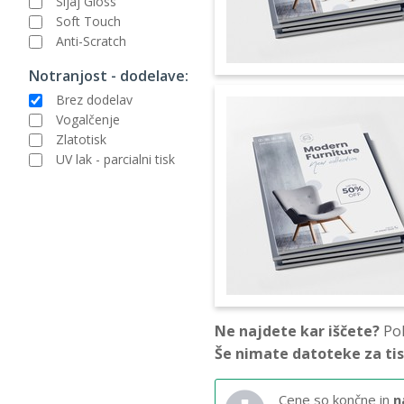
Sijaj Gloss
Soft Touch
Anti-Scratch
Notranjost - dodelave:
Brez dodelav
Vogalčenje
Zlatotisk
UV lak - parcialni tisk
Ne najdete kar iščete?
Pok
Še nimate datoteke za ti
Cene so končne in
n