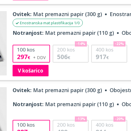
Ovitek:
Mat premazni papir (300 g)
Enostran
Enostranska mat plastifikacija 1/0
Notranjost:
Mat premazni papir (110 g)
Obo
-14%
-22%
100
kos
200
kos
400
kos
297
506
917
€
€
€
V košarico
Ovitek:
Mat premazni papir (300 g)
Obojestr
Notranjost:
Mat premazni papir (110 g)
Obo
-13%
-20%
100
kos
200
kos
400
kos