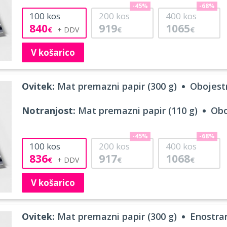
-45%
-68%
100
kos
200
kos
400
kos
840
919
1065
€
€
€
V košarico
Ovitek:
Mat premazni papir (300 g)
Obojestr
Notranjost:
Mat premazni papir (110 g)
Obo
-45%
-68%
100
kos
200
kos
400
kos
836
917
1068
€
€
€
V košarico
Ovitek:
Mat premazni papir (300 g)
Enostran