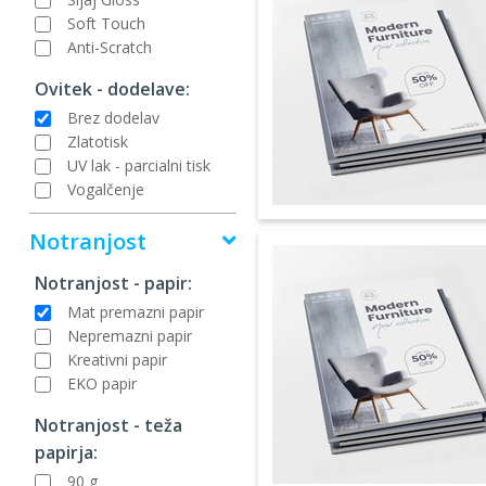
Soft Touch
Anti-Scratch
Ovitek - dodelave:
Brez dodelav
Zlatotisk
UV lak - parcialni tisk
Vogalčenje
Notranjost
Notranjost - papir:
Mat premazni papir
Nepremazni papir
Kreativni papir
EKO papir
Notranjost - teža
papirja:
90 g