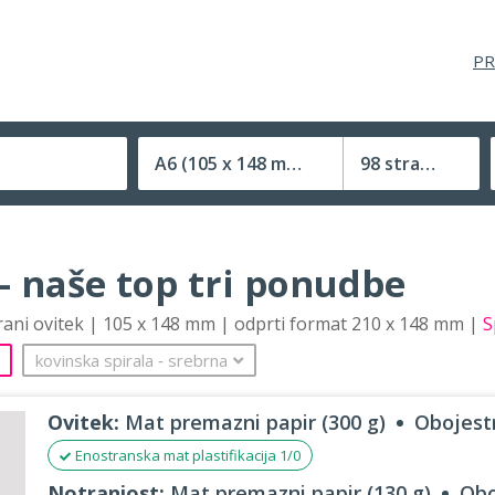
PR
A6
(105 x 148 mm)
98 strani
Velikost (zaprte) tiskovine
– naše top tri ponudbe
trani ovitek | 105 x 148 mm | odprti format 210 x 148 mm |
S
kovinska spirala
‐
srebrna
Ovitek:
Mat premazni papir (300 g)
Obojestr
Enostranska mat plastifikacija 1/0
Notranjost:
Mat premazni papir (130 g)
Obo