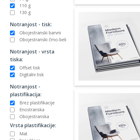
110 g
130 g
Notranjost - tisk:
Obojestranski barvni
Obojestranski črno-beli
Notranjost - vrsta
tiska:
Offset tisk
Digitalni tisk
Notranjost -
plastifikacija:
Brez plastifikacije
Enostranska
Obojestranska
Vrsta plastifikacije:
Mat