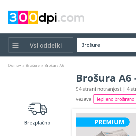
Vsi oddelki
Domov
Brošure
Brošura A6
Brošura A6 
94 strani notranjost | 4 s
vezava
lepljeno broširano
PREMIUM
Brezplačno