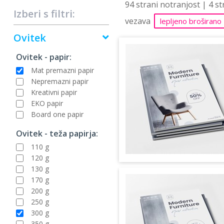
94 strani notranjost | 4 s
Izberi s filtri:
vezava
lepljeno broširano
Ovitek
Ovitek - papir:
Mat premazni papir
Nepremazni papir
Kreativni papir
EKO papir
Board one papir
Ovitek - teža papirja:
110 g
120 g
130 g
170 g
200 g
250 g
300 g
350 g