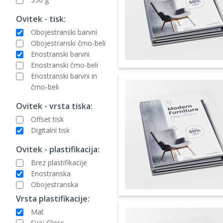
Ovitek - tisk:
Obojestranski barvni
Obojestranski črno-beli
Enostranski barvni
Enostranski črno-beli
Enostranski barvni in
črno-beli
Ovitek - vrsta tiska:
Offset tisk
Digitalni tisk
Ovitek - plastifikacija:
Brez plastifikacije
Enostranska
Obojestranska
Vrsta plastifikacije:
Mat
Sijaj Gloss