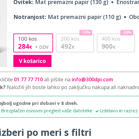
Ovitek:
Mat premazni papir (130 g)
Enostran
Notranjost:
Mat premazni papir (110 g)
Obo
-13%
-20%
100
kos
200
kos
400
kos
284
492
900
€
€
€
V košarico
ličite
01 77 77 710
ali pišite na
info@300dpi.com
sk?
Naložili jih boste lahko po zaključku nakupa ali naknadn
ajbolj ugodne pri dobavi v 8 dneh.
Brezplačen osnovni pregled vaše datoteke
Izdelavo in razrez
zberi po meri s filtri