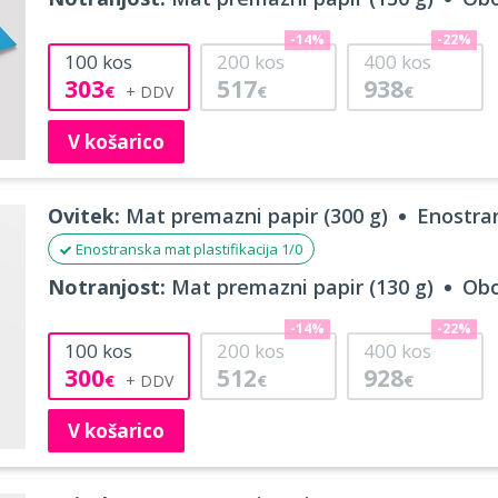
-14%
-22%
100
kos
200
kos
400
kos
303
517
938
€
€
€
V košarico
Ovitek:
Mat premazni papir (300 g)
Enostran
Enostranska mat plastifikacija 1/0
Notranjost:
Mat premazni papir (130 g)
Obo
-14%
-22%
100
kos
200
kos
400
kos
300
512
928
€
€
€
V košarico