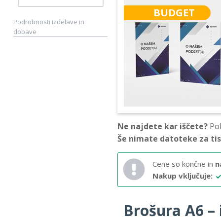
BUDGET
Podrobnosti izdelave in
dobave
Ne najdete kar iščete?
Pok
Še nimate datoteke za ti
Cene so končne in
n
Nakup vključuje:
Brošura A6 – i