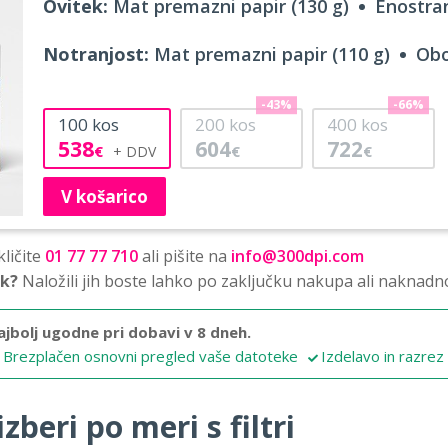
Ovitek:
Mat premazni papir (130 g)
Enostran
Notranjost:
Mat premazni papir (110 g)
Obo
-43%
-66%
100
kos
200
kos
400
kos
538
604
722
€
€
€
V košarico
ličite
01 77 77 710
ali pišite na
info@300dpi.com
sk?
Naložili jih boste lahko po zaključku nakupa ali naknadn
ajbolj ugodne pri dobavi v 8 dneh.
Brezplačen osnovni pregled vaše datoteke
Izdelavo in razrez
zberi po meri s filtri