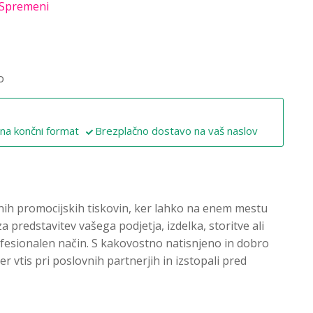
Spremeni
o
 na končni format
Brezplačno dostavo na vaš naslov
enih promocijskih tiskovin, ker lahko na enem mestu
a predstavitev vašega podjetja, izdelka, storitve ali
ofesionalen način. S kakovostno natisnjeno in dobro
 vtis pri poslovnih partnerjih in izstopali pred