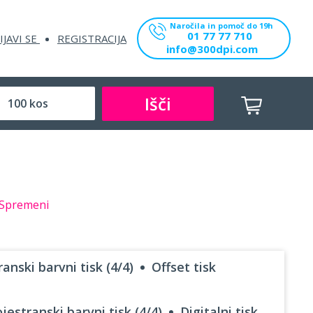
Naročila in pomoč do 19h
01 77 77 710
IJAVI SE
REGISTRACIJA
info@300dpi.com
Išči
Spremeni
anski barvni tisk (4/4)
Offset tisk
jestranski barvni tisk (4/4)
Digitalni tisk