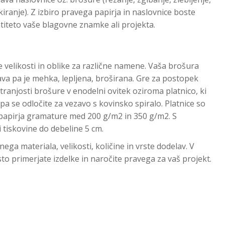
 lakiranje). Z izbiro pravega papirja in naslovnice boste
entiteto vaše blagovne znamke ali projekta.
 velikosti in oblike za različne namene. Vaša brošura
ava pa je mehka, lepljena, broširana. Gre za postopek
ranjosti brošure v enodelni ovitek oziroma platnico, ki
 pa se odločite za vezavo s kovinsko spiralo. Platnice so
a papirja gramature med 200 g/m2 in 350 g/m2. S
tiskovine do debeline 5 cm.
ega materiala, velikosti, količine in vrste dodelav. V
sto primerjate izdelke in naročite pravega za vaš projekt.