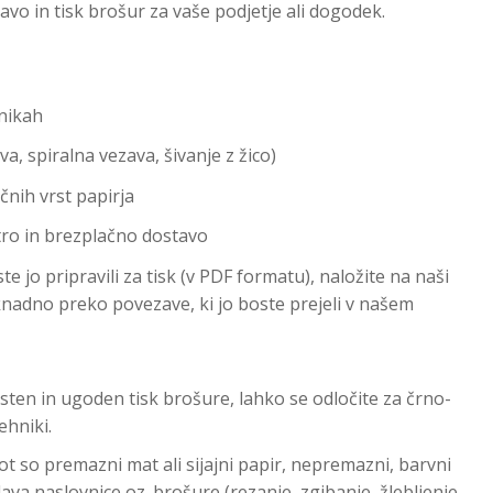
o in tisk brošur za vaše podjetje ali dogodek.
hnikah
a, spiralna vezava, šivanje z žico)
čnih vrst papirja
tro in brezplačno dostavo
e jo pripravili za tisk (v PDF formatu), naložite na naši
aknadno preko povezave, ki jo boste prejeli v našem
ten in ugoden tisk brošure, lahko se odločite za črno-
tehniki.
ot so premazni mat ali sijajni papir, nepremazni, barvni
lava naslovnice oz. brošure (rezanje, zgibanje, žlebljenje,