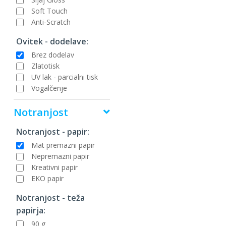
Soft Touch
Anti-Scratch
Ovitek - dodelave:
Brez dodelav
Zlatotisk
UV lak - parcialni tisk
Vogalčenje
Notranjost
Notranjost - papir:
Mat premazni papir
Nepremazni papir
Kreativni papir
EKO papir
Notranjost - teža
papirja:
90 g