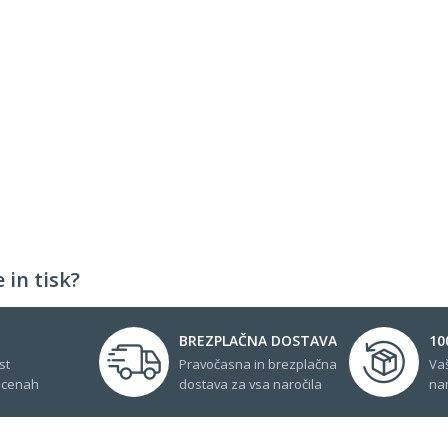
 in tisk?
BREZPLAČNA DOSTAVA
10
st
Pravočasna in brezplačna
Va
 cenah
dostava za vsa naročila
na