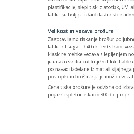
plastifikacije, slepi tisk, zlatotisk, UV
lahko še bolj poudarili lastnosti in id
Velikost in vezava brošure
Zagotavljamo tiskanje brošur poljubne
lahko obsega od 40 do 250 strani, vez
klasične mehke vezava z lepljenjem not
je enako velika kot knjižni blok. Lahko
po navadi izdelane iz mat ali sijajneg
postopkom broširanja je možno vezati 
Cena tiska brošure je odvisna od izbran
prijazni spletni tiskarni 300dpi prepro