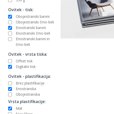
Ovitek - tisk:
Obojestranski barvni
Obojestranski črno-beli
Enostranski barvni
Enostranski črno-beli
Enostranski barvni in
črno-beli
Ovitek - vrsta tiska:
Offset tisk
Digitalni tisk
Ovitek - plastifikacija:
Brez plastifikacije
Enostranska
Obojestranska
Vrsta plastifikacije:
Mat
Sijaj Gloss