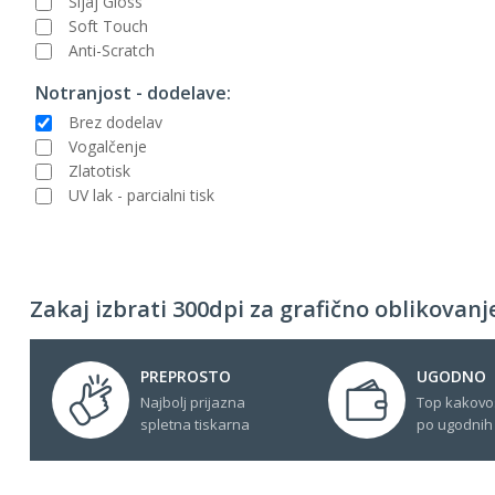
Sijaj Gloss
Soft Touch
Anti-Scratch
Notranjost - dodelave:
Brez dodelav
Vogalčenje
Zlatotisk
UV lak - parcialni tisk
Zakaj izbrati 300dpi za grafično oblikovanje
PREPROSTO
UGODNO
Najbolj prijazna
Top kakovo
spletna tiskarna
po ugodnih