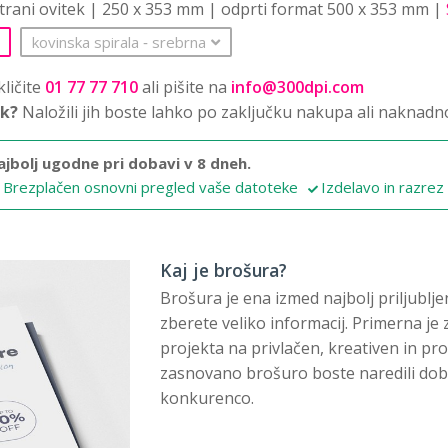
strani ovitek | 250 x 353 mm | odprti format 500 x 353 mm |
kovinska spirala
‐
srebrna
ličite
01 77 77 710
ali pišite na
info@300dpi.com
sk?
Naložili jih boste lahko po zaključku nakupa ali naknadn
ajbolj ugodne pri dobavi v 8 dneh.
Brezplačen osnovni pregled vaše datoteke
Izdelavo in razrez
Kaj je brošura?
Brošura je ena izmed najbolj priljublj
zberete veliko informacij. Primerna je z
projekta na privlačen, kreativen in pr
zasnovano brošuro boste naredili dober
konkurenco.