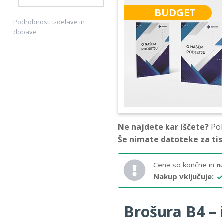
BUDGET
Podrobnosti izdelave in
dobave
Ne najdete kar iščete?
Pok
Še nimate datoteke za ti
Cene so končne in
n
Nakup vključuje:
Brošura B4 – i