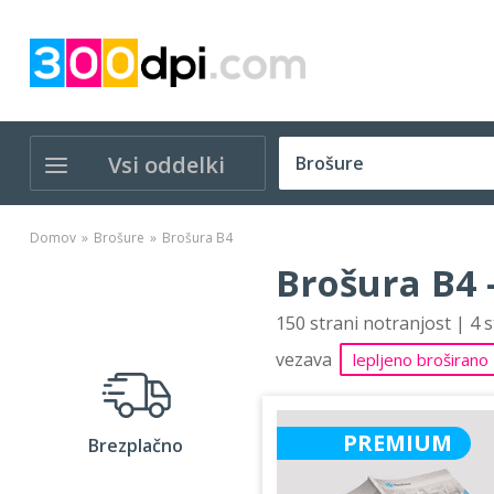
Vsi oddelki
Domov
Brošure
Brošura B4
Brošura B4 
150 strani notranjost | 4 
vezava
lepljeno broširano
PREMIUM
Brezplačno