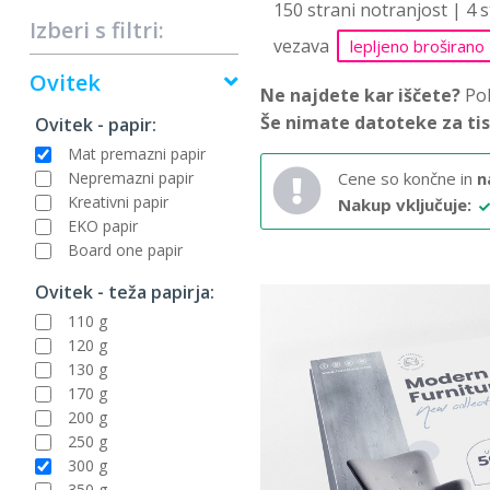
150 strani notranjost | 4 
Izberi s filtri:
vezava
lepljeno broširano
Ovitek
Ne najdete kar iščete?
Pok
Še nimate datoteke za ti
Ovitek - papir:
Mat premazni papir
Nepremazni papir
Cene so končne in
n
Kreativni papir
Nakup vključuje:
EKO papir
Board one papir
Ovitek - teža papirja:
110 g
120 g
130 g
170 g
200 g
250 g
300 g
350 g