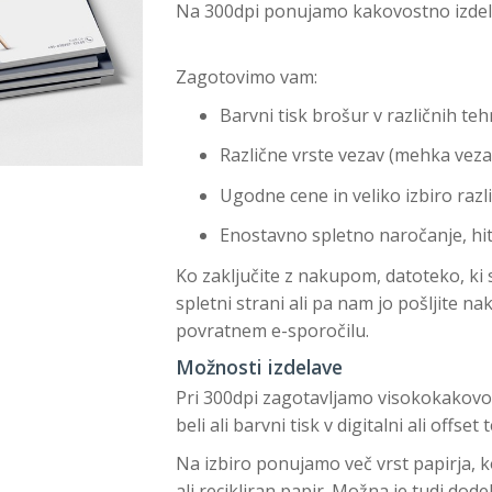
Na 300dpi ponujamo kakovostno izdelav
Zagotovimo vam:
Barvni tisk brošur v različnih te
Različne vrste vezav (mehka vezav
Ugodne cene in veliko izbiro razli
Enostavno spletno naročanje, hi
Ko zaključite z nakupom, datoteko, ki st
spletni strani ali pa nam jo pošljite n
povratnem e-sporočilu.
Možnosti izdelave
Pri 300dpi zagotavljamo visokokakovos
beli ali barvni tisk v digitalni ali offset 
Na izbiro ponujamo več vrst papirja, k
ali recikliran papir. Možna je tudi dode