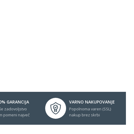
0% GARANCIJA
VARNO NAKUPOVANJE
še zadovoljstvo
Popolnoma varen (SSL)
m pomeni največ
nakup brez skrbi