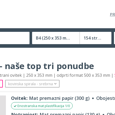
PR
B4
(250 x 353 mm)
154 strani
Velikost (zaprte) tiskovine
– naše top tri ponudbe
strani ovitek | 250 x 353 mm | odprti format 500 x 353 mm |
kovinska spirala
‐
srebrna
Ovitek:
Mat premazni papir (300 g)
Obojestr
Enostranska mat plastifikacija 1/0
Notranjost:
Mat premazni papir (130 g)
Obo