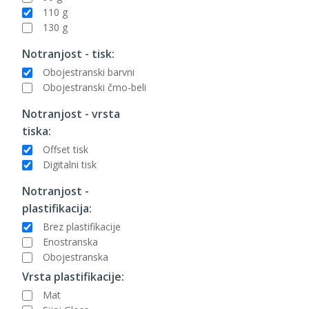
110 g
130 g
Notranjost - tisk:
Obojestranski barvni
Obojestranski črno-beli
Notranjost - vrsta
tiska:
Offset tisk
Digitalni tisk
Notranjost -
plastifikacija:
Brez plastifikacije
Enostranska
Obojestranska
Vrsta plastifikacije:
Mat