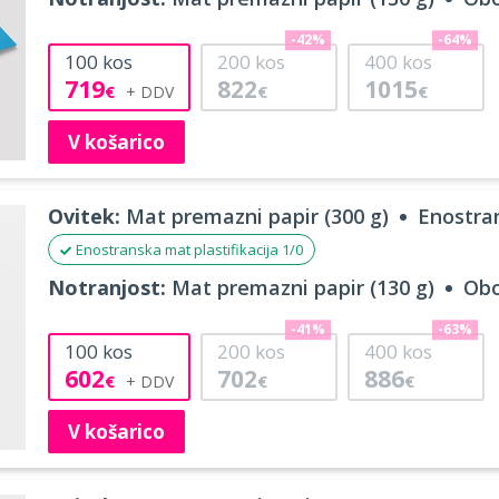
-42%
-64%
100
kos
200
kos
400
kos
719
822
1015
€
€
€
V košarico
Ovitek:
Mat premazni papir (300 g)
Enostran
Enostranska mat plastifikacija 1/0
Notranjost:
Mat premazni papir (130 g)
Obo
-41%
-63%
100
kos
200
kos
400
kos
602
702
886
€
€
€
V košarico