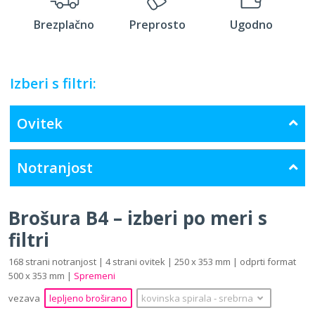
Brezplačno
Preprosto
Ugodno
Izberi s filtri:
Ovitek
Notranjost
Brošura B4 – izberi po meri s
filtri
168 strani notranjost | 4 strani ovitek | 250 x 353 mm | odprti format
500 x 353 mm |
Spremeni
vezava
lepljeno broširano
kovinska spirala
‐
srebrna