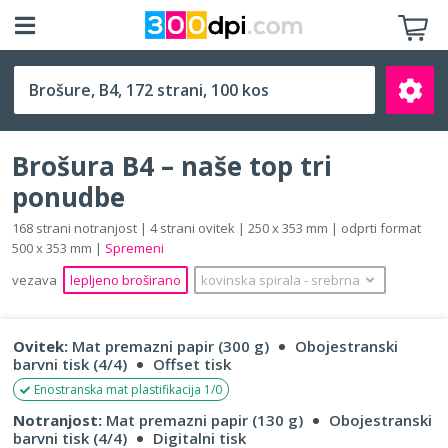
B4 (250 x 353 mm)
Brošura B4 – naše top tri
ponudbe
168 strani notranjost | 4 strani ovitek | 250 x 353 mm | odprti format
500 x 353 mm |
Spremeni
Išči
vezava
lepljeno broširano
kovinska spirala
‐
srebrna
Ovitek:
Mat premazni papir (300 g)
Obojestranski
barvni tisk (4/4)
Offset tisk
Enostranska mat plastifikacija 1/0
Notranjost:
Mat premazni papir (130 g)
Obojestranski
barvni tisk (4/4)
Digitalni tisk