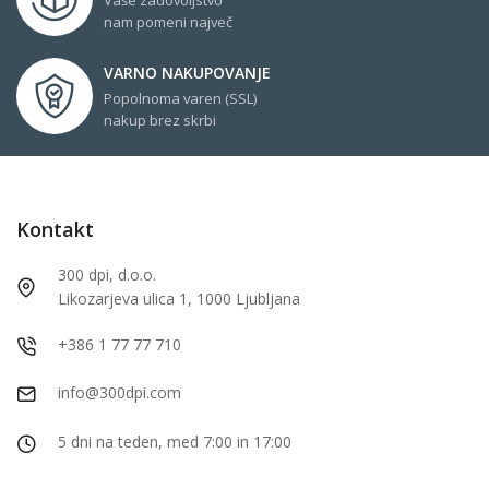
nam pomeni največ
VARNO NAKUPOVANJE
Popolnoma varen (SSL)
nakup brez skrbi
Kontakt
300 dpi, d.o.o.
Likozarjeva ulica 1, 1000 Ljubljana
+386 1 77 77 710
info@300dpi.com
5 dni na teden, med 7:00 in 17:00