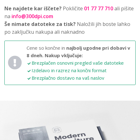
Ne najdete kar iščete?
Pokličite
01 77 77 710
ali pišite
na
info@300dpi.com
Še nimate datoteke za tisk?
Naložili jih boste lahko
po zaključku nakupa ali naknadno
Cene so končne in
najbolj ugodne pri dobavi v
8 dneh.
Nakup vključuje:
Brezplačen osnovni pregled vaše datoteke
Izdelavo in razrez na končni format
Brezplačno dostavo na vaš naslov