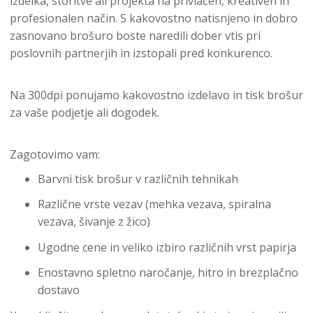
izdelka, storitve ali projekta na privlačen, kreativen in
profesionalen način. S kakovostno natisnjeno in dobro
zasnovano brošuro boste naredili dober vtis pri
poslovnih partnerjih in izstopali pred konkurenco.
Na 300dpi ponujamo kakovostno izdelavo in tisk brošur
za vaše podjetje ali dogodek.
Zagotovimo vam:
Barvni tisk brošur v različnih tehnikah
Različne vrste vezav (mehka vezava, spiralna
vezava, šivanje z žico)
Ugodne cene in veliko izbiro različnih vrst papirja
Enostavno spletno naročanje, hitro in brezplačno
dostavo