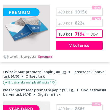
-64%
1015
PREMIUM
400
kos
€
-42%
822
200
kos
€
719
100
kos
€
V košarico
torek, 18. avgusta
Spremeni
Ovitek:
Mat premazni papir (300 g)
Enostranski barvni
tisk (4/0)
Offset tisk
Enostranska mat plastifikacija 1/0
Notranjost:
Mat premazni papir (130 g)
Obojestranski
barvni tisk (4/4)
Digitalni tisk
-63%
886
STANDARD
400
kos
€