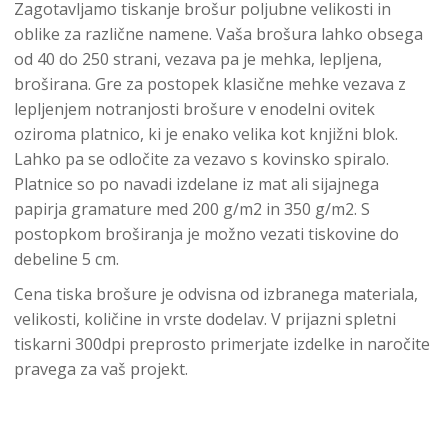
Zagotavljamo tiskanje brošur poljubne velikosti in
oblike za različne namene. Vaša brošura lahko obsega
od 40 do 250 strani, vezava pa je mehka, lepljena,
broširana. Gre za postopek klasične mehke vezava z
lepljenjem notranjosti brošure v enodelni ovitek
oziroma platnico, ki je enako velika kot knjižni blok.
Lahko pa se odločite za vezavo s kovinsko spiralo.
Platnice so po navadi izdelane iz mat ali sijajnega
papirja gramature med 200 g/m2 in 350 g/m2. S
postopkom broširanja je možno vezati tiskovine do
debeline 5 cm.
Cena tiska brošure je odvisna od izbranega materiala,
velikosti, količine in vrste dodelav. V prijazni spletni
tiskarni 300dpi preprosto primerjate izdelke in naročite
pravega za vaš projekt.