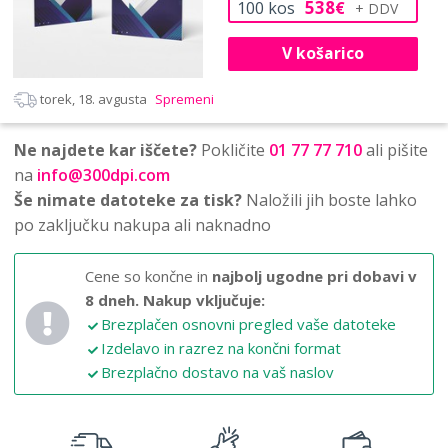
538
100
kos
€
V košarico
torek, 18. avgusta
Spremeni
Ne najdete kar iščete?
Pokličite
01 77 77 710
ali pišite
na
info@300dpi.com
Še nimate datoteke za tisk?
Naložili jih boste lahko
po zaključku nakupa ali naknadno
Cene so končne in
najbolj ugodne pri dobavi v
8 dneh.
Nakup vključuje:
Brezplačen osnovni pregled vaše datoteke
Izdelavo in razrez na končni format
Brezplačno dostavo na vaš naslov