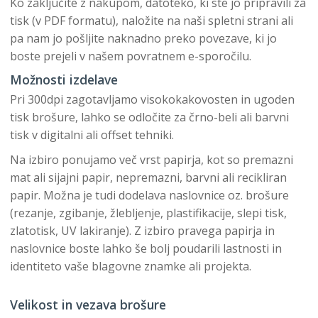
Ko zaključite z nakupom, datoteko, ki ste jo pripravili za
tisk (v PDF formatu), naložite na naši spletni strani ali
pa nam jo pošljite naknadno preko povezave, ki jo
boste prejeli v našem povratnem e-sporočilu.
Možnosti izdelave
Pri 300dpi zagotavljamo visokokakovosten in ugoden
tisk brošure, lahko se odločite za črno-beli ali barvni
tisk v digitalni ali offset tehniki.
Na izbiro ponujamo več vrst papirja, kot so premazni
mat ali sijajni papir, nepremazni, barvni ali recikliran
papir. Možna je tudi dodelava naslovnice oz. brošure
(rezanje, zgibanje, žlebljenje, plastifikacije, slepi tisk,
zlatotisk, UV lakiranje). Z izbiro pravega papirja in
naslovnice boste lahko še bolj poudarili lastnosti in
identiteto vaše blagovne znamke ali projekta.
Velikost in vezava brošure