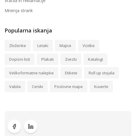
Vračila in reklamacije
Mnenja strank
Popularna iskanja
Zloženke
Letaki
Majice
Vizitke
Dopisni listi
Plakati
Zvezki
Katalogi
Velikoformatne nalepke
Etikete
Roll up stojala
Vabila
Ceniki
Poslovne mape
Kuverte