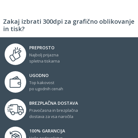
Zakaj izbrati 300dpi za grafično oblikovanje
in tisk?
PREPROSTO
Najbolj prijazna
spletna tiskarna
UGODNO
Top kakovost
po ugodnih cenah
BREZPLAČNA DOSTAVA
Pravočasna in brezplačna
dostava za vsa naročila
100% GARANCIJA
Vaše zadovoljstvo