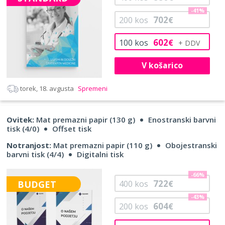
-41%
702
200
kos
€
602
100
kos
€
V košarico
torek, 18. avgusta
Spremeni
Ovitek:
Mat premazni papir (130 g)
Enostranski barvni
tisk (4/0)
Offset tisk
Notranjost:
Mat premazni papir (110 g)
Obojestranski
barvni tisk (4/4)
Digitalni tisk
-66%
722
BUDGET
400
kos
€
-43%
604
200
kos
€