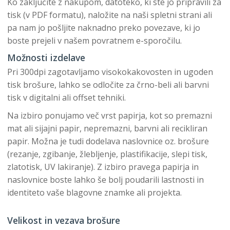
Ko zaključite z nakupom, datoteko, ki ste jo pripravili za
tisk (v PDF formatu), naložite na naši spletni strani ali
pa nam jo pošljite naknadno preko povezave, ki jo
boste prejeli v našem povratnem e-sporočilu.
Možnosti izdelave
Pri 300dpi zagotavljamo visokokakovosten in ugoden
tisk brošure, lahko se odločite za črno-beli ali barvni
tisk v digitalni ali offset tehniki.
Na izbiro ponujamo več vrst papirja, kot so premazni
mat ali sijajni papir, nepremazni, barvni ali recikliran
papir. Možna je tudi dodelava naslovnice oz. brošure
(rezanje, zgibanje, žlebljenje, plastifikacije, slepi tisk,
zlatotisk, UV lakiranje). Z izbiro pravega papirja in
naslovnice boste lahko še bolj poudarili lastnosti in
identiteto vaše blagovne znamke ali projekta.
Velikost in vezava brošure