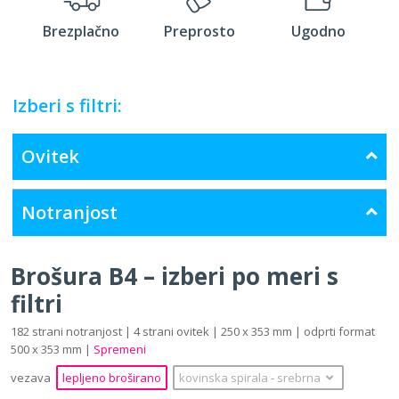
Brezplačno
Preprosto
Ugodno
Izberi s filtri:
Ovitek
Notranjost
Brošura B4 – izberi po meri s
filtri
182 strani notranjost | 4 strani ovitek | 250 x 353 mm | odprti format
500 x 353 mm |
Spremeni
vezava
lepljeno broširano
kovinska spirala
‐
srebrna