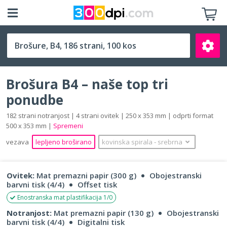
B4 (250 x 353 mm)
Brošura B4 – naše top tri
ponudbe
182 strani notranjost | 4 strani ovitek | 250 x 353 mm | odprti format
500 x 353 mm |
Spremeni
Išči
vezava
lepljeno broširano
kovinska spirala
‐
srebrna
Ovitek:
Mat premazni papir (300 g)
Obojestranski
barvni tisk (4/4)
Offset tisk
Enostranska mat plastifikacija 1/0
Notranjost:
Mat premazni papir (130 g)
Obojestranski
barvni tisk (4/4)
Digitalni tisk