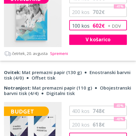
-41%
702
200
kos
€
602
100
kos
€
V košarico
četrtek, 20. avgusta
Spremeni
Ovitek:
Mat premazni papir (130 g)
Enostranski barvni
tisk (4/0)
Offset tisk
Notranjost:
Mat premazni papir (110 g)
Obojestranski
barvni tisk (4/4)
Digitalni tisk
-65%
748
BUDGET
400
kos
€
-43%
618
200
kos
€