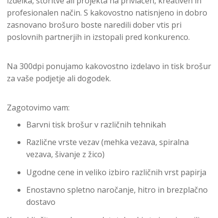
izdelka, storitve ali projekta na privlačen, kreativen in
profesionalen način. S kakovostno natisnjeno in dobro
zasnovano brošuro boste naredili dober vtis pri
poslovnih partnerjih in izstopali pred konkurenco.
Na 300dpi ponujamo kakovostno izdelavo in tisk brošur
za vaše podjetje ali dogodek.
Zagotovimo vam:
Barvni tisk brošur v različnih tehnikah
Različne vrste vezav (mehka vezava, spiralna
vezava, šivanje z žico)
Ugodne cene in veliko izbiro različnih vrst papirja
Enostavno spletno naročanje, hitro in brezplačno
dostavo