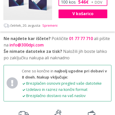
546
100
kos
€
V košarico
četrtek, 20. avgusta
Spremeni
Ne najdete kar iščete?
Pokličite
01 77 77 710
ali pišite
na
info@300dpi.com
Še nimate datoteke za tisk?
Naložili jih boste lahko
po zaključku nakupa ali naknadno
Cene so končne in
najbolj ugodne pri dobavi v
8 dneh.
Nakup vključuje:
Brezplačen osnovni pregled vaše datoteke
Izdelavo in razrez na končni format
Brezplačno dostavo na vaš naslov