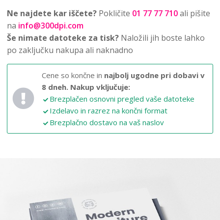
Ne najdete kar iščete?
Pokličite
01 77 77 710
ali pišite
na
info@300dpi.com
Še nimate datoteke za tisk?
Naložili jih boste lahko
po zaključku nakupa ali naknadno
Cene so končne in
najbolj ugodne pri dobavi v
8 dneh.
Nakup vključuje:
Brezplačen osnovni pregled vaše datoteke
Izdelavo in razrez na končni format
Brezplačno dostavo na vaš naslov