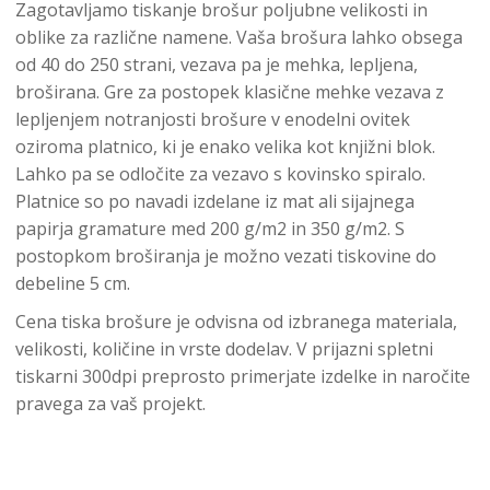
Zagotavljamo tiskanje brošur poljubne velikosti in
oblike za različne namene. Vaša brošura lahko obsega
od 40 do 250 strani, vezava pa je mehka, lepljena,
broširana. Gre za postopek klasične mehke vezava z
lepljenjem notranjosti brošure v enodelni ovitek
oziroma platnico, ki je enako velika kot knjižni blok.
Lahko pa se odločite za vezavo s kovinsko spiralo.
Platnice so po navadi izdelane iz mat ali sijajnega
papirja gramature med 200 g/m2 in 350 g/m2. S
postopkom broširanja je možno vezati tiskovine do
debeline 5 cm.
Cena tiska brošure je odvisna od izbranega materiala,
velikosti, količine in vrste dodelav. V prijazni spletni
tiskarni 300dpi preprosto primerjate izdelke in naročite
pravega za vaš projekt.