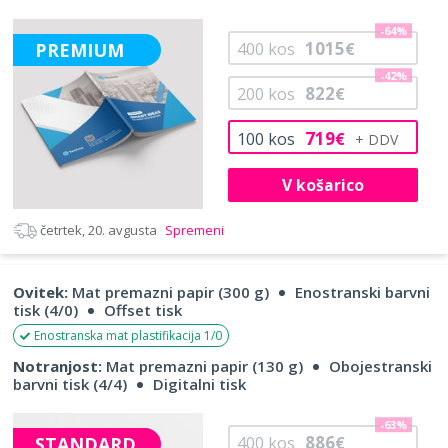
-64%
1015
PREMIUM
400
kos
€
-42%
822
200
kos
€
719
100
kos
€
V košarico
četrtek, 20. avgusta
Spremeni
Ovitek:
Mat premazni papir (300 g)
Enostranski barvni
tisk (4/0)
Offset tisk
Enostranska mat plastifikacija 1/0
Notranjost:
Mat premazni papir (130 g)
Obojestranski
barvni tisk (4/4)
Digitalni tisk
-63%
886
STANDARD
400
kos
€