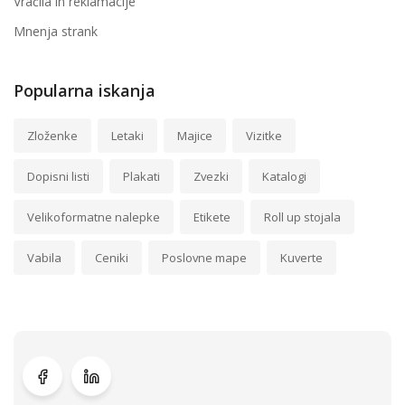
Vračila in reklamacije
Mnenja strank
Popularna iskanja
Zloženke
Letaki
Majice
Vizitke
Dopisni listi
Plakati
Zvezki
Katalogi
Velikoformatne nalepke
Etikete
Roll up stojala
Vabila
Ceniki
Poslovne mape
Kuverte