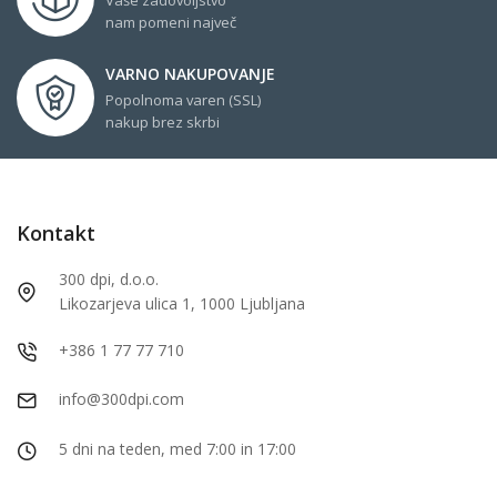
nam pomeni največ
VARNO NAKUPOVANJE
Popolnoma varen (SSL)
nakup brez skrbi
Kontakt
300 dpi, d.o.o.
Likozarjeva ulica 1, 1000 Ljubljana
+386 1 77 77 710
info@300dpi.com
5 dni na teden, med 7:00 in 17:00