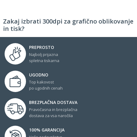
Zakaj izbrati 300dpi za grafično oblikovanje
in tisk?
PREPROSTO
Najbolj prijazna
spletna tiskarna
UGODNO
Top kakovost
po ugodnih cenah
BREZPLAČNA DOSTAVA
Pravočasna in brezplačna
dostava za vsa naročila
100% GARANCIJA
Vaše zadovoljstvo