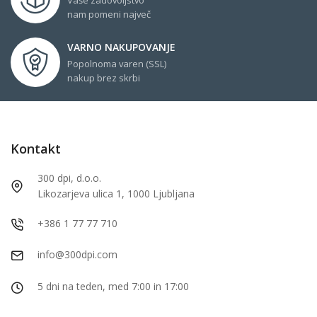
nam pomeni največ
VARNO NAKUPOVANJE
Popolnoma varen (SSL)
nakup brez skrbi
Kontakt
300 dpi, d.o.o.
Likozarjeva ulica 1, 1000 Ljubljana
+386 1 77 77 710
info@300dpi.com
5 dni na teden, med 7:00 in 17:00