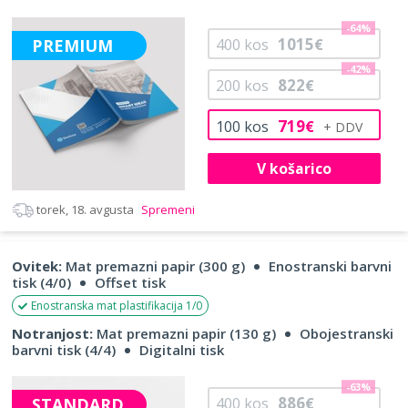
-64%
1015
PREMIUM
400
kos
€
-42%
822
200
kos
€
719
100
kos
€
V košarico
torek, 18. avgusta
Spremeni
Ovitek:
Mat premazni papir (300 g)
Enostranski barvni
tisk (4/0)
Offset tisk
Enostranska mat plastifikacija 1/0
Notranjost:
Mat premazni papir (130 g)
Obojestranski
barvni tisk (4/4)
Digitalni tisk
-63%
886
STANDARD
400
kos
€