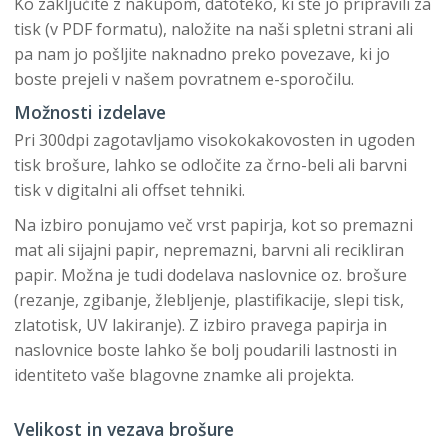
Ko zaključite z nakupom, datoteko, ki ste jo pripravili za
tisk (v PDF formatu), naložite na naši spletni strani ali
pa nam jo pošljite naknadno preko povezave, ki jo
boste prejeli v našem povratnem e-sporočilu.
Možnosti izdelave
Pri 300dpi zagotavljamo visokokakovosten in ugoden
tisk brošure, lahko se odločite za črno-beli ali barvni
tisk v digitalni ali offset tehniki.
Na izbiro ponujamo več vrst papirja, kot so premazni
mat ali sijajni papir, nepremazni, barvni ali recikliran
papir. Možna je tudi dodelava naslovnice oz. brošure
(rezanje, zgibanje, žlebljenje, plastifikacije, slepi tisk,
zlatotisk, UV lakiranje). Z izbiro pravega papirja in
naslovnice boste lahko še bolj poudarili lastnosti in
identiteto vaše blagovne znamke ali projekta.
Velikost in vezava brošure