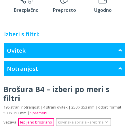
Brezplačno
Preprosto
Ugodno
Izberi s filtri:
Ovitek
Notranjost
Brošura B4 – izberi po meri s
filtri
196 strani notranjost | 4 strani ovitek | 250 x 353 mm | odprti format
500 x 353 mm |
Spremeni
vezava
lepljeno broširano
kovinska spirala
‐
srebrna