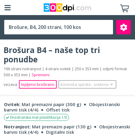
B4 (250 x 353 mm)
Brošura B4 – naše top tri
ponudbe
196 strani notranjost | 4 strani ovitek | 250 x 353 mm | odprti format
500 x 353 mm |
Spremeni
Išči
vezava
lepljeno broširano
kovinska spirala
‐
srebrna
Ovitek:
Mat premazni papir (300 g)
Obojestranski
barvni tisk (4/4)
Offset tisk
Enostranska mat plastifikacija 1/0
Notranjost:
Mat premazni papir (130 g)
Obojestranski
barvni tisk (4/4)
Digitalni tisk