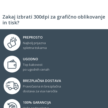
Zakaj izbrati 300dpi za grafično oblikovanje
in tisk?
PREPROSTO
Najbolj prijazna
spletna tiskarna
UGODNO
Top kakovost
po ugodnih cenah
BREZPLAČNA DOSTAVA
Pravočasna in brezplačna
dostava za vsa naročila
100% GARANCIJA
Vaše zadovoljstvo