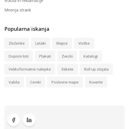
Vračila in reklamacije
Mnenja strank
Popularna iskanja
Zloženke
Letaki
Majice
Vizitke
Dopisni listi
Plakati
Zvezki
Katalogi
Velikoformatne nalepke
Etikete
Roll up stojala
Vabila
Ceniki
Poslovne mape
Kuverte