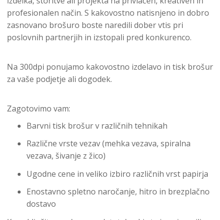
izdelka, storitve ali projekta na privlačen, kreativen in
profesionalen način. S kakovostno natisnjeno in dobro
zasnovano brošuro boste naredili dober vtis pri
poslovnih partnerjih in izstopali pred konkurenco.
Na 300dpi ponujamo kakovostno izdelavo in tisk brošur
za vaše podjetje ali dogodek.
Zagotovimo vam:
Barvni tisk brošur v različnih tehnikah
Različne vrste vezav (mehka vezava, spiralna
vezava, šivanje z žico)
Ugodne cene in veliko izbiro različnih vrst papirja
Enostavno spletno naročanje, hitro in brezplačno
dostavo