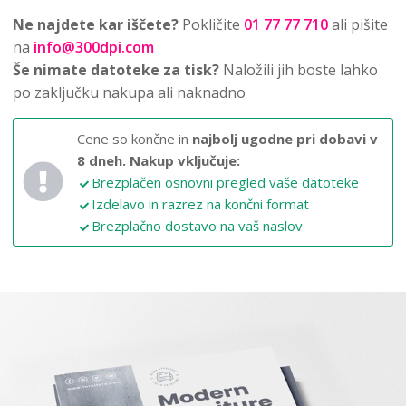
Ne najdete kar iščete?
Pokličite
01 77 77 710
ali pišite
na
info@300dpi.com
Še nimate datoteke za tisk?
Naložili jih boste lahko
po zaključku nakupa ali naknadno
Cene so končne in
najbolj ugodne pri dobavi v
8 dneh.
Nakup vključuje:
Brezplačen osnovni pregled vaše datoteke
Izdelavo in razrez na končni format
Brezplačno dostavo na vaš naslov