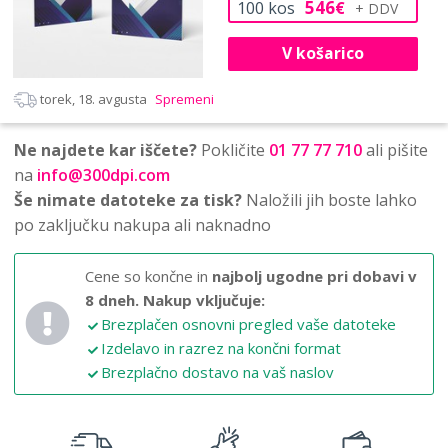
546
100
kos
€
V košarico
torek, 18. avgusta
Spremeni
Ne najdete kar iščete?
Pokličite
01 77 77 710
ali pišite
na
info@300dpi.com
Še nimate datoteke za tisk?
Naložili jih boste lahko
po zaključku nakupa ali naknadno
Cene so končne in
najbolj ugodne pri dobavi v
8 dneh.
Nakup vključuje:
Brezplačen osnovni pregled vaše datoteke
Izdelavo in razrez na končni format
Brezplačno dostavo na vaš naslov