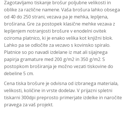
Zagotavljamo tiskanje brošur poljubne velikosti in
oblike za različne namene. Vaša brošura lahko obsega
od 40 do 250 strani, vezava pa je mehka, lepljena,
broširana. Gre za postopek klasične mehke vezava z
lepljenjem notranjosti brošure v enodelni ovitek
oziroma platnico, ki je enako velika kot knjižni blok.
Lahko pa se odločite za vezavo s kovinsko spiralo.
Platnice so po navadi izdelane iz mat ali sijajnega
papirja gramature med 200 g/m2 in 350 g/m2. S
postopkom broširanja je možno vezati tiskovine do
debeline 5 cm.
Cena tiska brošure je odvisna od izbranega materiala,
velikosti, količine in vrste dodelav. V prijazni spletni
tiskarni 300dpi preprosto primerjate izdelke in naročite
pravega za vaš projekt.