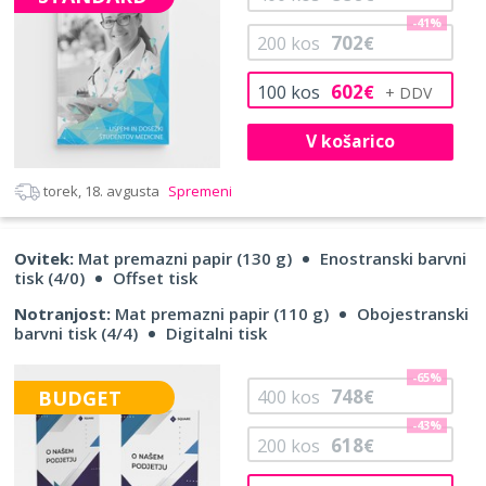
-41%
702
200
kos
€
602
100
kos
€
V košarico
torek, 18. avgusta
Spremeni
Ovitek:
Mat premazni papir (130 g)
Enostranski barvni
tisk (4/0)
Offset tisk
Notranjost:
Mat premazni papir (110 g)
Obojestranski
barvni tisk (4/4)
Digitalni tisk
-65%
748
BUDGET
400
kos
€
-43%
618
200
kos
€