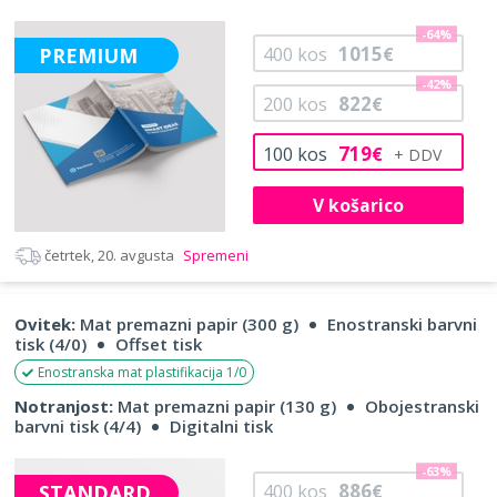
-64%
1015
PREMIUM
400
kos
€
-42%
822
200
kos
€
719
100
kos
€
V košarico
četrtek, 20. avgusta
Spremeni
Ovitek:
Mat premazni papir (300 g)
Enostranski barvni
tisk (4/0)
Offset tisk
Enostranska mat plastifikacija 1/0
Notranjost:
Mat premazni papir (130 g)
Obojestranski
barvni tisk (4/4)
Digitalni tisk
-63%
886
STANDARD
400
kos
€