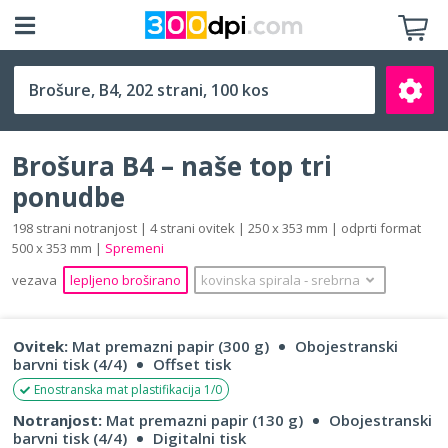
B4 (250 x 353 mm)
Brošura B4 – naše top tri
ponudbe
198 strani notranjost | 4 strani ovitek | 250 x 353 mm | odprti format
500 x 353 mm |
Spremeni
Išči
vezava
lepljeno broširano
kovinska spirala
‐
srebrna
Ovitek:
Mat premazni papir (300 g)
Obojestranski
barvni tisk (4/4)
Offset tisk
Enostranska mat plastifikacija 1/0
Notranjost:
Mat premazni papir (130 g)
Obojestranski
barvni tisk (4/4)
Digitalni tisk