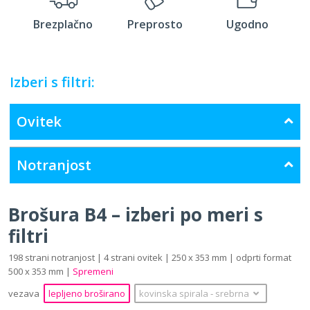
Brezplačno
Preprosto
Ugodno
Izberi s filtri:
Ovitek
Notranjost
Brošura B4 – izberi po meri s
filtri
198 strani notranjost | 4 strani ovitek | 250 x 353 mm | odprti format
500 x 353 mm |
Spremeni
vezava
lepljeno broširano
kovinska spirala
‐
srebrna