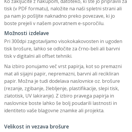
Ko zaključite z nakupom, datoteko, ki ste jo pripravili za
tisk (v PDF formatu), naložite na naši spletni strani ali
pa nam jo pošljite naknadno preko povezave, ki jo
boste prejeli v našem povratnem e-sporočilu.
Možnosti izdelave
Pri 300dpi zagotavljamo visokokakovosten in ugoden
tisk brošure, lahko se odločite za črno-beli ali barvni
tisk v digitalni ali offset tehniki.
Na izbiro ponujamo več vrst papirja, kot so premazni
mat ali sijajni papir, nepremazni, barvni ali recikliran
papir. Možna je tudi dodelava naslovnice oz. brošure
(rezanje, zgibanje, žlebljenje, plastifikacije, slepi tisk,
zlatotisk, UV lakiranje). Z izbiro pravega papirja in
naslovnice boste lahko še bolj poudarili lastnosti in
identiteto vaše blagovne znamke ali projekta.
Velikost in vezava brošure