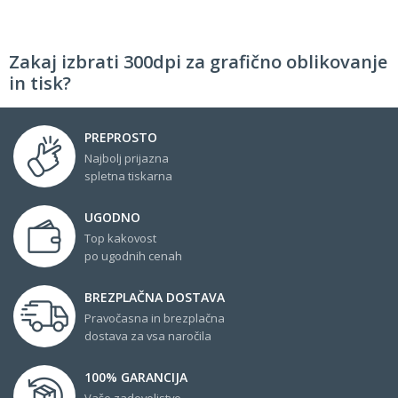
Zakaj izbrati 300dpi za grafično oblikovanje
in tisk?
PREPROSTO
Najbolj prijazna
spletna tiskarna
UGODNO
Top kakovost
po ugodnih cenah
BREZPLAČNA DOSTAVA
Pravočasna in brezplačna
dostava za vsa naročila
100% GARANCIJA
Vaše zadovoljstvo