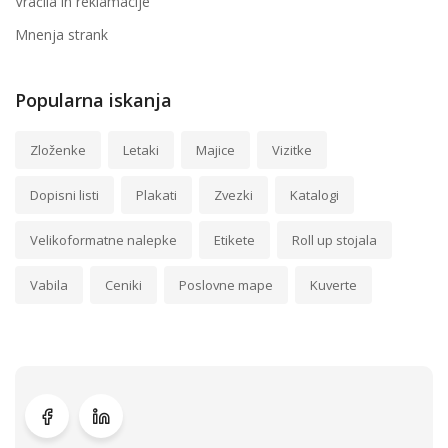
Vračila in reklamacije
Mnenja strank
Popularna iskanja
Zloženke
Letaki
Majice
Vizitke
Dopisni listi
Plakati
Zvezki
Katalogi
Velikoformatne nalepke
Etikete
Roll up stojala
Vabila
Ceniki
Poslovne mape
Kuverte