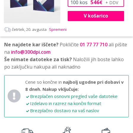
546
100
kos
€
V košarico
četrtek, 20. avgusta
Spremeni
Ne najdete kar iščete?
Pokličite
01 77 77 710
ali pišite
na
info@300dpi.com
Še nimate datoteke za tisk?
Naložili jih boste lahko
po zaključku nakupa ali naknadno
Cene so končne in
najbolj ugodne pri dobavi v
8 dneh.
Nakup vključuje:
Brezplačen osnovni pregled vaše datoteke
Izdelavo in razrez na končni format
Brezplačno dostavo na vaš naslov