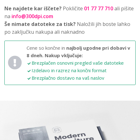
Ne najdete kar iščete?
Pokličite
01 77 77 710
ali pišite
na
info@300dpi.com
Še nimate datoteke za tisk?
Naložili jih boste lahko
po zaključku nakupa ali naknadno
Cene so končne in
najbolj ugodne pri dobavi v
8 dneh.
Nakup vključuje:
Brezplačen osnovni pregled vaše datoteke
Izdelavo in razrez na končni format
Brezplačno dostavo na vaš naslov