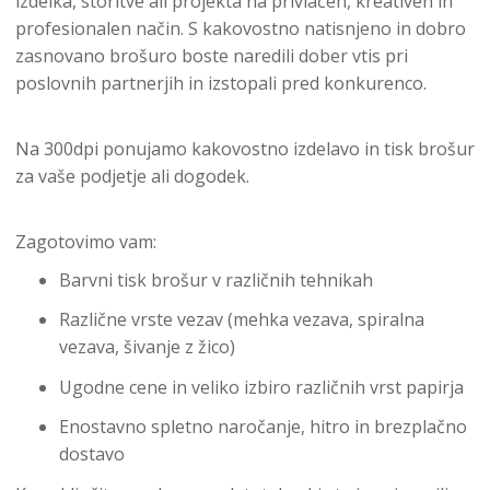
izdelka, storitve ali projekta na privlačen, kreativen in
profesionalen način. S kakovostno natisnjeno in dobro
zasnovano brošuro boste naredili dober vtis pri
poslovnih partnerjih in izstopali pred konkurenco.
Na 300dpi ponujamo kakovostno izdelavo in tisk brošur
za vaše podjetje ali dogodek.
Zagotovimo vam:
Barvni tisk brošur v različnih tehnikah
Različne vrste vezav (mehka vezava, spiralna
vezava, šivanje z žico)
Ugodne cene in veliko izbiro različnih vrst papirja
Enostavno spletno naročanje, hitro in brezplačno
dostavo