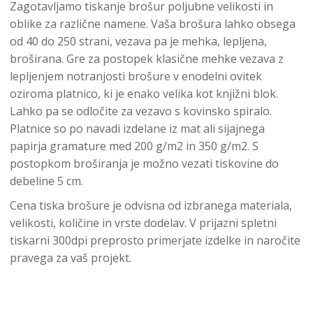
Zagotavljamo tiskanje brošur poljubne velikosti in
oblike za različne namene. Vaša brošura lahko obsega
od 40 do 250 strani, vezava pa je mehka, lepljena,
broširana. Gre za postopek klasične mehke vezava z
lepljenjem notranjosti brošure v enodelni ovitek
oziroma platnico, ki je enako velika kot knjižni blok.
Lahko pa se odločite za vezavo s kovinsko spiralo.
Platnice so po navadi izdelane iz mat ali sijajnega
papirja gramature med 200 g/m2 in 350 g/m2. S
postopkom broširanja je možno vezati tiskovine do
debeline 5 cm.
Cena tiska brošure je odvisna od izbranega materiala,
velikosti, količine in vrste dodelav. V prijazni spletni
tiskarni 300dpi preprosto primerjate izdelke in naročite
pravega za vaš projekt.