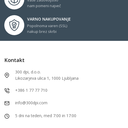
nam pomeni največ
VARNO NAKUPOVANJE
Popolnoma varen (SSL)
nakup brez skrbi
Kontakt
300 dpi, d.o.o.
Likozarjeva ulica 1, 1000 Ljubljana
+386 1 77 77 710
info@300dpi.com
5 dni na teden, med 7:00 in 17:00