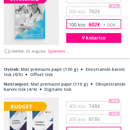
-41%
702
200
kos
€
602
100
kos
€
V košarico
četrtek, 20. avgusta
Spremeni
Ovitek:
Mat premazni papir (130 g)
Enostranski barvni
tisk (4/0)
Offset tisk
Notranjost:
Mat premazni papir (110 g)
Obojestranski
barvni tisk (4/4)
Digitalni tisk
-65%
748
BUDGET
400
kos
€
-43%
618
200
kos
€