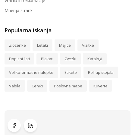
Vračila in reklamacije
Mnenja strank
Popularna iskanja
Zloženke
Letaki
Majice
Vizitke
Dopisni listi
Plakati
Zvezki
Katalogi
Velikoformatne nalepke
Etikete
Roll up stojala
Vabila
Ceniki
Poslovne mape
Kuverte