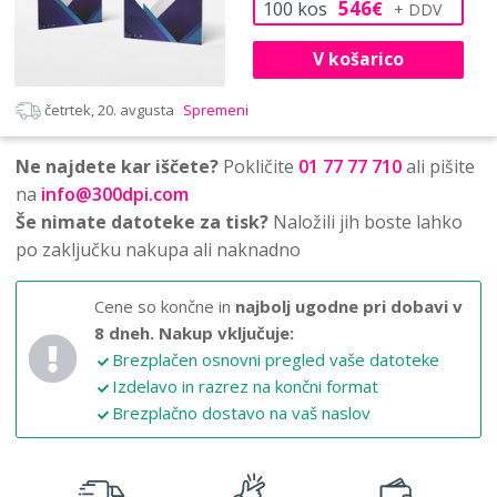
546
100
kos
€
V košarico
četrtek, 20. avgusta
Spremeni
Ne najdete kar iščete?
Pokličite
01 77 77 710
ali pišite
na
info@300dpi.com
Še nimate datoteke za tisk?
Naložili jih boste lahko
po zaključku nakupa ali naknadno
Cene so končne in
najbolj ugodne pri dobavi v
8 dneh.
Nakup vključuje:
Brezplačen osnovni pregled vaše datoteke
Izdelavo in razrez na končni format
Brezplačno dostavo na vaš naslov