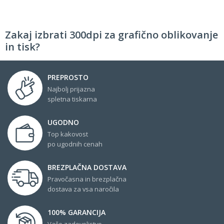
Zakaj izbrati 300dpi za grafično oblikovanje
in tisk?
PREPROSTO
Najbolj prijazna
spletna tiskarna
UGODNO
Top kakovost
po ugodnih cenah
BREZPLAČNA DOSTAVA
Pravočasna in brezplačna
dostava za vsa naročila
100% GARANCIJA
Vaše zadovoljstvo