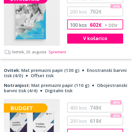
-41%
702
200
kos
€
602
100
kos
€
V košarico
četrtek, 20. avgusta
Spremeni
Ovitek:
Mat premazni papir (130 g)
Enostranski barvni
tisk (4/0)
Offset tisk
Notranjost:
Mat premazni papir (110 g)
Obojestranski
barvni tisk (4/4)
Digitalni tisk
-65%
748
BUDGET
400
kos
€
-43%
618
200
kos
€