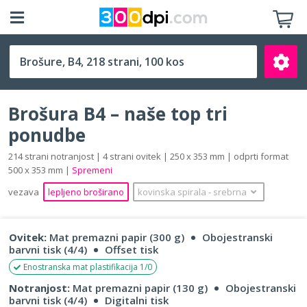
B4 (250 x 353 mm)
Brošura B4 – naše top tri
ponudbe
214 strani notranjost | 4 strani ovitek | 250 x 353 mm | odprti format
500 x 353 mm |
Spremeni
Išči
vezava
lepljeno broširano
kovinska spirala
‐
srebrna
Ovitek:
Mat premazni papir (300 g)
Obojestranski
barvni tisk (4/4)
Offset tisk
Enostranska mat plastifikacija 1/0
Notranjost:
Mat premazni papir (130 g)
Obojestranski
barvni tisk (4/4)
Digitalni tisk