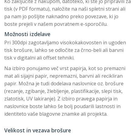
Ko zaključite z nakupom, datoteko, ki ste jo pripravili za
tisk (v PDF formatu), naložite na naši spletni strani ali
pa nam jo pošljite naknadno preko povezave, ki jo
boste prejeli v našem povratnem e-sporočilu.
Možnosti izdelave
Pri 300dpi zagotavljamo visokokakovosten in ugoden
tisk brošure, lahko se odločite za črno-beli ali barvni
tisk v digitalni ali offset tehniki.
Na izbiro ponujamo več vrst papirja, kot so premazni
mat ali sijajni papir, nepremazni, barvni ali recikliran
papir. Možna je tudi dodelava naslovnice oz. brošure
(rezanje, zgibanje, žlebljenje, plastifikacije, slepi tisk,
zlatotisk, UV lakiranje). Z izbiro pravega papirja in
naslovnice boste lahko še bolj poudarili lastnosti in
identiteto vaše blagovne znamke ali projekta.
Velikost in vezava brošure