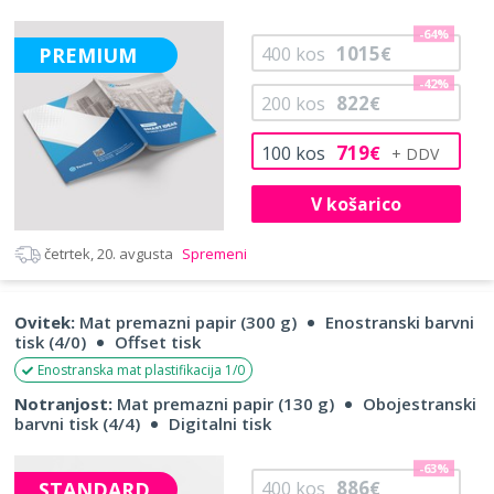
-64%
1015
PREMIUM
400
kos
€
-42%
822
200
kos
€
719
100
kos
€
V košarico
četrtek, 20. avgusta
Spremeni
Ovitek:
Mat premazni papir (300 g)
Enostranski barvni
tisk (4/0)
Offset tisk
Enostranska mat plastifikacija 1/0
Notranjost:
Mat premazni papir (130 g)
Obojestranski
barvni tisk (4/4)
Digitalni tisk
-63%
886
STANDARD
400
kos
€