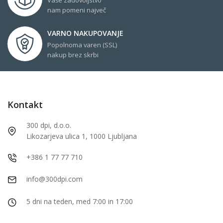
nam pomeni največ
VARNO NAKUPOVANJE
Popolnoma varen (SSL)
nakup brez skrbi
Kontakt
300 dpi, d.o.o.
Likozarjeva ulica 1, 1000 Ljubljana
+386 1 77 77 710
info@300dpi.com
5 dni na teden, med 7:00 in 17:00