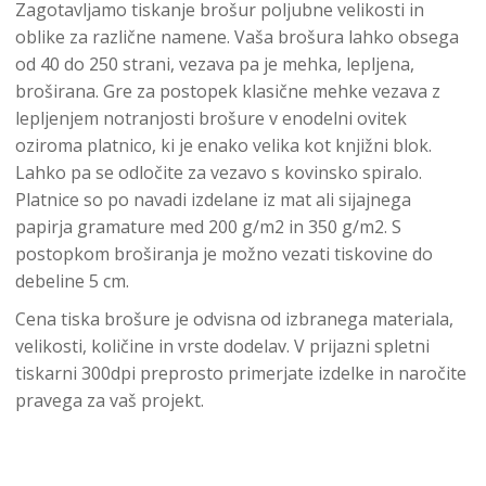
Zagotavljamo tiskanje brošur poljubne velikosti in
oblike za različne namene. Vaša brošura lahko obsega
od 40 do 250 strani, vezava pa je mehka, lepljena,
broširana. Gre za postopek klasične mehke vezava z
lepljenjem notranjosti brošure v enodelni ovitek
oziroma platnico, ki je enako velika kot knjižni blok.
Lahko pa se odločite za vezavo s kovinsko spiralo.
Platnice so po navadi izdelane iz mat ali sijajnega
papirja gramature med 200 g/m2 in 350 g/m2. S
postopkom broširanja je možno vezati tiskovine do
debeline 5 cm.
Cena tiska brošure je odvisna od izbranega materiala,
velikosti, količine in vrste dodelav. V prijazni spletni
tiskarni 300dpi preprosto primerjate izdelke in naročite
pravega za vaš projekt.