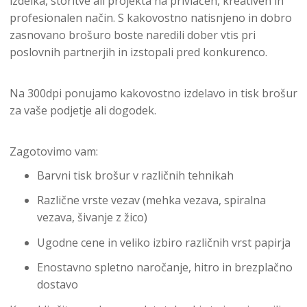
izdelka, storitve ali projekta na privlačen, kreativen in
profesionalen način. S kakovostno natisnjeno in dobro
zasnovano brošuro boste naredili dober vtis pri
poslovnih partnerjih in izstopali pred konkurenco.
Na 300dpi ponujamo kakovostno izdelavo in tisk brošur
za vaše podjetje ali dogodek.
Zagotovimo vam:
Barvni tisk brošur v različnih tehnikah
Različne vrste vezav (mehka vezava, spiralna
vezava, šivanje z žico)
Ugodne cene in veliko izbiro različnih vrst papirja
Enostavno spletno naročanje, hitro in brezplačno
dostavo