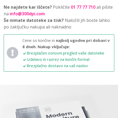
Ne najdete kar iščete?
Pokličite
01 77 77 710
ali pišite
na
info@300dpi.com
Še nimate datoteke za tisk?
Naložili jih boste lahko
po zaključku nakupa ali naknadno
Cene so končne in
najbolj ugodne pri dobavi v
8 dneh.
Nakup vključuje:
Brezplačen osnovni pregled vaše datoteke
Izdelavo in razrez na končni format
Brezplačno dostavo na vaš naslov