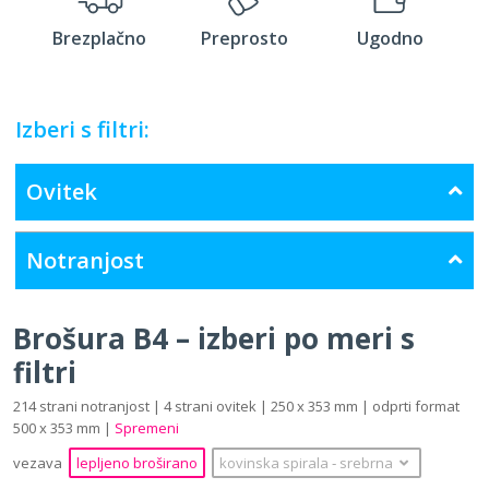
Brezplačno
Preprosto
Ugodno
Izberi s filtri:
Ovitek
Notranjost
Brošura B4 – izberi po meri s
filtri
214 strani notranjost | 4 strani ovitek | 250 x 353 mm | odprti format
500 x 353 mm |
Spremeni
vezava
lepljeno broširano
kovinska spirala
‐
srebrna