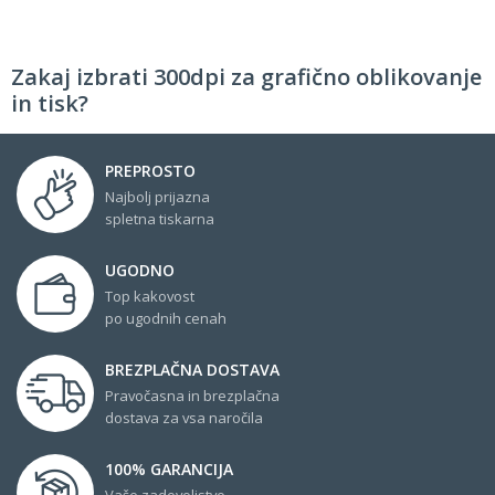
Zakaj izbrati 300dpi za grafično oblikovanje
in tisk?
PREPROSTO
Najbolj prijazna
spletna tiskarna
UGODNO
Top kakovost
po ugodnih cenah
BREZPLAČNA DOSTAVA
Pravočasna in brezplačna
dostava za vsa naročila
100% GARANCIJA
Vaše zadovoljstvo