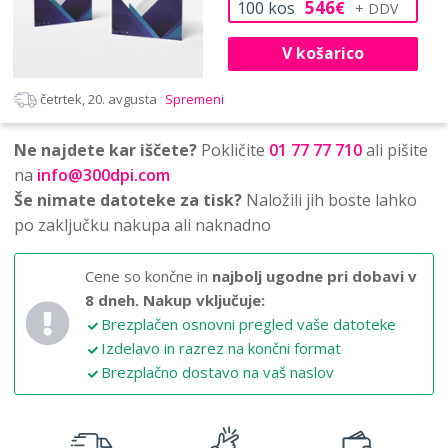
546
100
kos
€
V košarico
četrtek, 20. avgusta
Spremeni
Ne najdete kar iščete?
Pokličite
01 77 77 710
ali pišite
na
info@300dpi.com
Še nimate datoteke za tisk?
Naložili jih boste lahko
po zaključku nakupa ali naknadno
Cene so končne in
najbolj ugodne pri dobavi v
8 dneh.
Nakup vključuje:
Brezplačen osnovni pregled vaše datoteke
Izdelavo in razrez na končni format
Brezplačno dostavo na vaš naslov