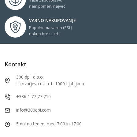
nam pomeni največ
VARNO NAKUPOVANJE
Popolnoma varen (SSL)
nakup brez skrbi
Kontakt
300 dpi, d.o.o.
Likozarjeva ulica 1, 1000 Ljubljana
+386 1 77 77 710
info@300dpi.com
5 dni na teden, med 7:00 in 17:00