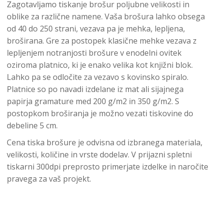
Zagotavljamo tiskanje brošur poljubne velikosti in
oblike za različne namene. Vaša brošura lahko obsega
od 40 do 250 strani, vezava pa je mehka, lepljena,
broširana. Gre za postopek klasične mehke vezava z
lepljenjem notranjosti brošure v enodelni ovitek
oziroma platnico, ki je enako velika kot knjižni blok.
Lahko pa se odločite za vezavo s kovinsko spiralo.
Platnice so po navadi izdelane iz mat ali sijajnega
papirja gramature med 200 g/m2 in 350 g/m2. S
postopkom broširanja je možno vezati tiskovine do
debeline 5 cm.
Cena tiska brošure je odvisna od izbranega materiala,
velikosti, količine in vrste dodelav. V prijazni spletni
tiskarni 300dpi preprosto primerjate izdelke in naročite
pravega za vaš projekt.