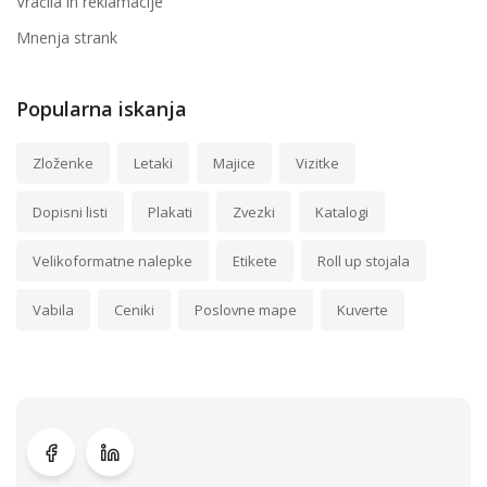
Vračila in reklamacije
Mnenja strank
Popularna iskanja
Zloženke
Letaki
Majice
Vizitke
Dopisni listi
Plakati
Zvezki
Katalogi
Velikoformatne nalepke
Etikete
Roll up stojala
Vabila
Ceniki
Poslovne mape
Kuverte