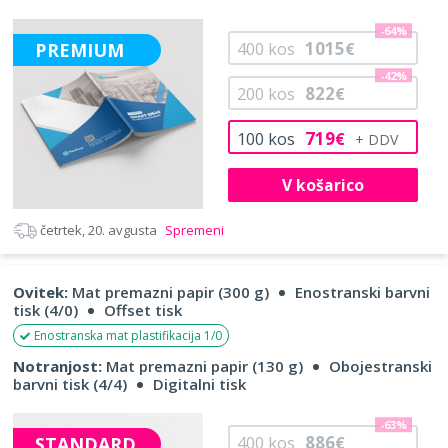
-64%
1015
PREMIUM
400
kos
€
-42%
822
200
kos
€
719
100
kos
€
V košarico
četrtek, 20. avgusta
Spremeni
Ovitek:
Mat premazni papir (300 g)
Enostranski barvni
tisk (4/0)
Offset tisk
Enostranska mat plastifikacija 1/0
Notranjost:
Mat premazni papir (130 g)
Obojestranski
barvni tisk (4/4)
Digitalni tisk
-63%
886
STANDARD
400
kos
€