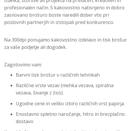
izdelka, storitve ali projekta na privlačen, kreativen in
profesionalen način. S kakovostno natisnjeno in dobro
zasnovano brošuro boste naredili dober vtis pri
poslovnih partnerjih in izstopali pred konkurenco.
Na 300dpi ponujamo kakovostno izdelavo in tisk brošur
za vaše podjetje ali dogodek.
Zagotovimo vam:
Barvni tisk brošur v različnih tehnikah
Različne vrste vezav (mehka vezava, spiralna
vezava, šivanje z žico)
Ugodne cene in veliko izbiro različnih vrst papirja
Enostavno spletno naročanje, hitro in brezplačno
dostavo