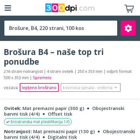
B4 (250 x 353 mm)
Brošura B4 – naše top tri
ponudbe
216 strani notranjost | 4 strani ovitek | 250 x 353 mm | odprti format
500 x 353 mm |
Spremeni
Išči
vezava
lepljeno broširano
kovinska spirala
‐
srebrna
Ovitek:
Mat premazni papir (300 g)
Obojestranski
barvni tisk (4/4)
Offset tisk
Enostranska mat plastifikacija 1/0
Notranjost:
Mat premazni papir (130 g)
Obojestranski
barvni tisk (4/4)
Digitalni tisk