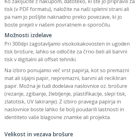
Ko zaključite z nakupom, datoteko, ki ste jo pripravili za
tisk (v PDF formatu), naložite na naši spletni strani ali
pa nam jo pošljite naknadno preko povezave, ki jo
boste prejeli v našem povratnem e-sporočilu.
Možnosti izdelave
Pri 300dpi zagotavljamo visokokakovosten in ugoden
tisk brošure, lahko se odločite za črno-beli ali barvni
tisk v digitalni ali offset tehniki.
Na izbiro ponujamo več vrst papirja, kot so premazni
mat ali sijajni papir, nepremazni, barvni ali recikliran
papir. Možna je tudi dodelava naslovnice oz. brošure
(rezanje, zgibanje, žlebljenje, plastifikacije, slepi tisk,
zlatotisk, UV lakiranje). Z izbiro pravega papirja in
naslovnice boste lahko še bolj poudarili lastnosti in
identiteto vaše blagovne znamke ali projekta.
Velikost in vezava brošure