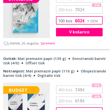
-41%
702
200
kos
€
602
100
kos
€
V košarico
četrtek, 20. avgusta
Spremeni
Ovitek:
Mat premazni papir (130 g)
Enostranski barvni
tisk (4/0)
Offset tisk
Notranjost:
Mat premazni papir (110 g)
Obojestranski
barvni tisk (4/4)
Digitalni tisk
-65%
748
BUDGET
400
kos
€
-43%
618
200
kos
€