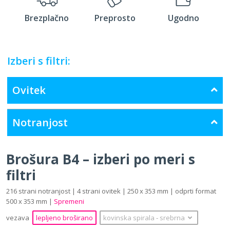
Brezplačno
Preprosto
Ugodno
Izberi s filtri:
Ovitek
Notranjost
Brošura B4 – izberi po meri s
filtri
216 strani notranjost | 4 strani ovitek | 250 x 353 mm | odprti format
500 x 353 mm |
Spremeni
vezava
lepljeno broširano
kovinska spirala
‐
srebrna