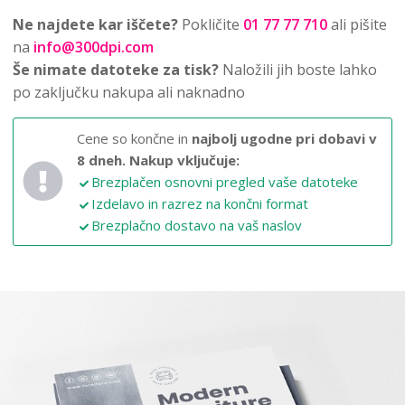
Ne najdete kar iščete?
Pokličite
01 77 77 710
ali pišite
na
info@300dpi.com
Še nimate datoteke za tisk?
Naložili jih boste lahko
po zaključku nakupa ali naknadno
Cene so končne in
najbolj ugodne pri dobavi v
8 dneh.
Nakup vključuje:
Brezplačen osnovni pregled vaše datoteke
Izdelavo in razrez na končni format
Brezplačno dostavo na vaš naslov