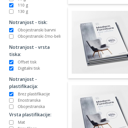
110 g
130 g
Notranjost - tisk:
Obojestranski barvni
Obojestranski črno-beli
Notranjost - vrsta
tiska:
Offset tisk
Digitalni tisk
Notranjost -
plastifikacija:
Brez plastifikacije
Enostranska
Obojestranska
Vrsta plastifikacije:
Mat