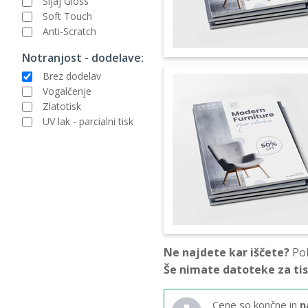
Sijaj Gloss
Soft Touch
Anti-Scratch
Notranjost - dodelave:
Brez dodelav
Vogalčenje
Zlatotisk
UV lak - parcialni tisk
Ne najdete kar iščete?
Pok
Še nimate datoteke za ti
Cene so končne in
n