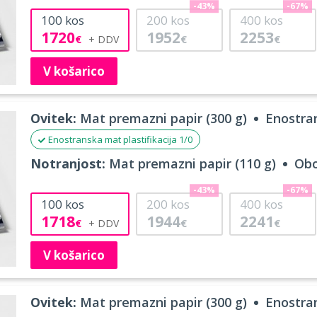
-43%
-67%
100
kos
200
kos
400
kos
1720
1952
2253
€
€
€
V košarico
Ovitek:
Mat premazni papir (300 g)
Enostran
Enostranska mat plastifikacija 1/0
Notranjost:
Mat premazni papir (110 g)
Obo
-43%
-67%
100
kos
200
kos
400
kos
1718
1944
2241
€
€
€
V košarico
Ovitek:
Mat premazni papir (300 g)
Enostran