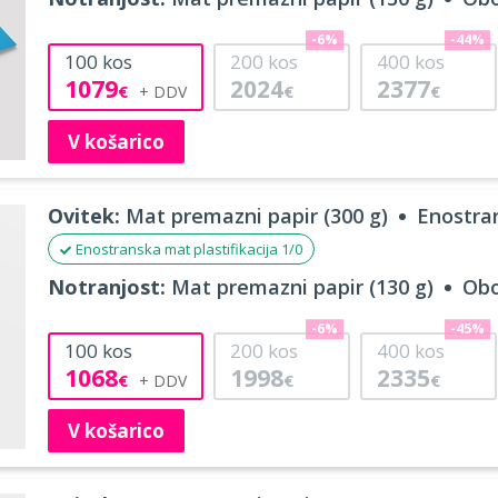
-6%
-44%
100
kos
200
kos
400
kos
1079
2024
2377
€
€
€
V košarico
Ovitek:
Mat premazni papir (300 g)
Enostran
Enostranska mat plastifikacija 1/0
Notranjost:
Mat premazni papir (130 g)
Obo
-6%
-45%
100
kos
200
kos
400
kos
1068
1998
2335
€
€
€
V košarico