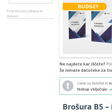
BUDGET
Podrobnosti izdelave in
dobave
Ne najdete kar iščete?
Pok
Še nimate datoteke za ti
Cene so končne in
n
Nakup vključuje:
Brošura B5 – i