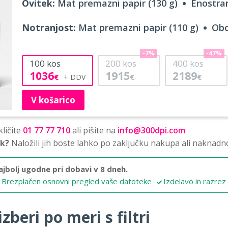
Ovitek:
Mat premazni papir (130 g)
Enostran
Notranjost:
Mat premazni papir (110 g)
Obo
-7%
-47%
100
kos
200
kos
400
kos
1036
1915
2189
€
€
€
V košarico
ličite
01 77 77 710
ali pišite na
info@300dpi.com
sk?
Naložili jih boste lahko po zaključku nakupa ali naknadn
ajbolj ugodne pri dobavi v 8 dneh.
Brezplačen osnovni pregled vaše datoteke
Izdelavo in razrez
zberi po meri s filtri