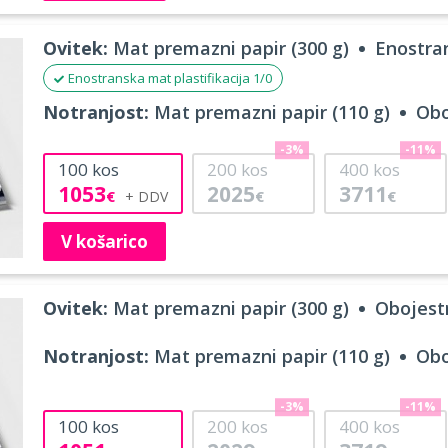
Ovitek:
Mat premazni papir (300 g)
Enostran
Enostranska mat plastifikacija 1/0
Notranjost:
Mat premazni papir (110 g)
Obo
-3%
-11%
100
kos
200
kos
400
kos
1053
2025
3711
€
€
€
V košarico
Ovitek:
Mat premazni papir (300 g)
Obojestr
Notranjost:
Mat premazni papir (110 g)
Obo
-3%
-11%
100
kos
200
kos
400
kos