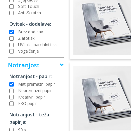
Soft Touch
Anti-Scratch
Ovitek - dodelave:
Brez dodelav
Zlatotisk
UV lak - parcialni tisk
Vogalčenje
Notranjost
Notranjost - papir:
Mat premazni papir
Nepremazni papir
Kreativni papir
EKO papir
Notranjost - teža
papirja:
90 g