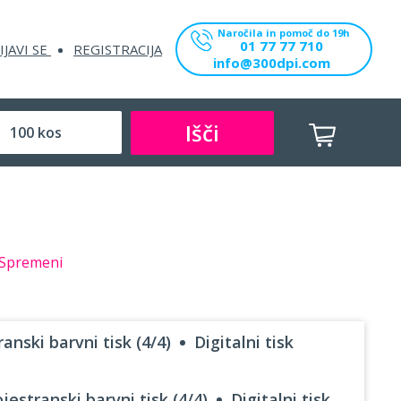
Naročila in pomoč do 19h
01 77 77 710
IJAVI SE
REGISTRACIJA
info@300dpi.com
Išči
Spremeni
anski barvni tisk (4/4)
Digitalni tisk
jestranski barvni tisk (4/4)
Digitalni tisk