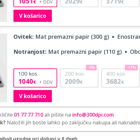
1051
2029
3719
€
€
€
V košarico
Ovitek:
Mat premazni papir (300 g)
Enostran
Notranjost:
Mat premazni papir (110 g)
Obo
-3%
-11%
100
kos
200
kos
400
kos
1040
2009
3682
€
€
€
V košarico
ličite
01 77 77 710
ali pišite na
info@300dpi.com
sk?
Naložili jih boste lahko po zaključku nakupa ali naknadn
ajbolj ugodne pri dobavi v 8 dneh.