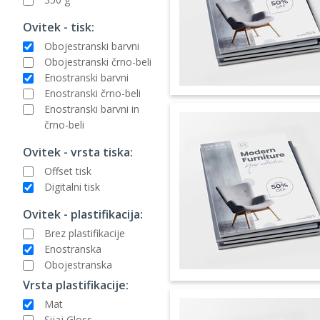
Ovitek - tisk:
Obojestranski barvni
Obojestranski črno-beli
Enostranski barvni
Enostranski črno-beli
Enostranski barvni in
črno-beli
Ovitek - vrsta tiska:
Offset tisk
Digitalni tisk
Ovitek - plastifikacija:
Brez plastifikacije
Enostranska
Obojestranska
Vrsta plastifikacije:
Mat
Sijaj Gloss