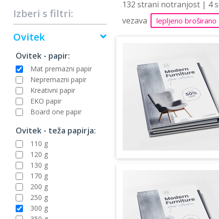
132 strani notranjost | 4 
Izberi s filtri:
vezava
lepljeno broširano
Ovitek
Ovitek - papir:
Mat premazni papir
Nepremazni papir
Kreativni papir
EKO papir
Board one papir
Ovitek - teža papirja:
110 g
120 g
130 g
170 g
200 g
250 g
300 g
350 g