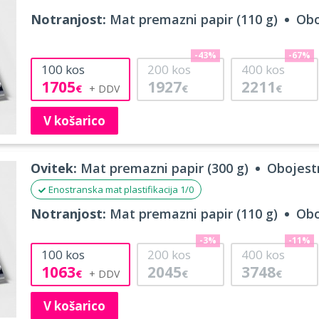
Notranjost:
Mat premazni papir (110 g)
Obo
-43%
-67%
100
kos
200
kos
400
kos
1705
1927
2211
€
€
€
V košarico
Ovitek:
Mat premazni papir (300 g)
Obojestr
Enostranska mat plastifikacija 1/0
Notranjost:
Mat premazni papir (110 g)
Obo
-3%
-11%
100
kos
200
kos
400
kos
1063
2045
3748
€
€
€
V košarico