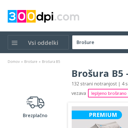
Vsi oddelki
Domov
Brošure
Brošura B5
Brošura B5 
132 strani notranjost | 4 
vezava
lepljeno broširano
PREMIUM
Brezplačno