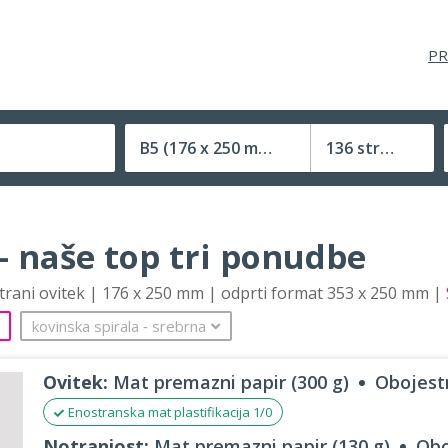
PR
B5
(176 x 250 mm)
136 strani
Velikost (zaprte) tiskovine
– naše top tri ponudbe
strani ovitek | 176 x 250 mm | odprti format 353 x 250 mm |
kovinska spirala
‐
srebrna
Ovitek:
Mat premazni papir (300 g)
Obojestr
Enostranska mat plastifikacija 1/0
Notranjost:
Mat premazni papir (130 g)
Obo