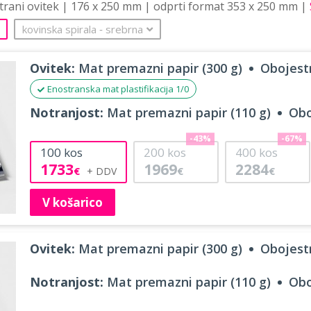
strani ovitek | 176 x 250 mm | odprti format 353 x 250 mm |
kovinska spirala
‐
srebrna
Ovitek:
Mat premazni papir (300 g)
Obojestr
Enostranska mat plastifikacija 1/0
Notranjost:
Mat premazni papir (110 g)
Obo
-43%
-67%
100
kos
200
kos
400
kos
1733
1969
2284
€
€
€
V košarico
Ovitek:
Mat premazni papir (300 g)
Obojestr
Notranjost:
Mat premazni papir (110 g)
Obo