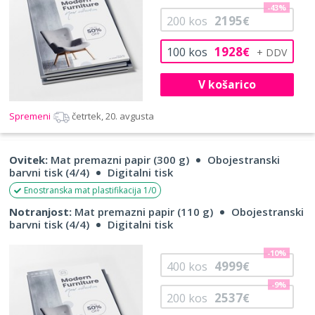
-43%
2195
200
kos
€
1928
100
kos
€
V košarico
Spremeni
četrtek, 20. avgusta
Ovitek:
Mat premazni papir (300 g)
Obojestranski
barvni tisk (4/4)
Digitalni tisk
Enostranska mat plastifikacija 1/0
Notranjost:
Mat premazni papir (110 g)
Obojestranski
barvni tisk (4/4)
Digitalni tisk
-10%
4999
400
kos
€
-9%
2537
200
kos
€