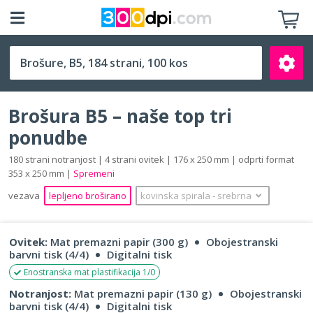
B5 (176 x 250 mm)
Brošura B5 – naše top tri
ponudbe
180 strani notranjost | 4 strani ovitek | 176 x 250 mm | odprti format
353 x 250 mm |
Spremeni
Išči
vezava
lepljeno broširano
kovinska spirala
‐
srebrna
Ovitek:
Mat premazni papir (300 g)
Obojestranski
barvni tisk (4/4)
Digitalni tisk
Enostranska mat plastifikacija 1/0
Notranjost:
Mat premazni papir (130 g)
Obojestranski
barvni tisk (4/4)
Digitalni tisk