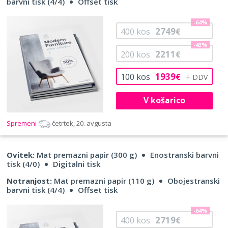
barvni tisk (4/4)
Offset tisk
-64%
2749
400
kos
€
-43%
2211
200
kos
€
1939
100
kos
€
V košarico
Spremeni
četrtek, 20. avgusta
Ovitek:
Mat premazni papir (300 g)
Enostranski barvni
tisk (4/0)
Digitalni tisk
Notranjost:
Mat premazni papir (110 g)
Obojestranski
barvni tisk (4/4)
Offset tisk
-64%
2719
400
kos
€