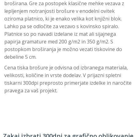
broširana. Gre za postopek klasične mehke vezava z
lepljenjem notranjosti brošure v enodelni ovitek
oziroma platnico, ki je enako velika kot knjižni blok.
Lahko pa se odločite za vezavo s kovinsko spiralo.
Platnice so po navadi izdelane iz mat ali sijajnega
papirja gramature med 200 g/m2 in 350 g/m2. S
postopkom broširanja je možno vezati tiskovine do
debeline 5 cm.
Cena tiska brošure je odvisna od izbranega materiala,
velikosti, količine in vrste dodelav. V prijazni spletni
tiskarni 300dpi preprosto primerjate izdelke in naročite
pravega za vaš projekt.
Zakaj izbrati 300dpi za grafično oblikovanje