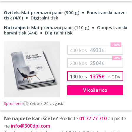
Ovitek:
Mat premazni papir (300 g)
Enostranski barvni
tisk (4/0)
Digitalni tisk
Notranjost:
Mat premazni papir (110 g)
Obojestranski
barvni tisk (4/4)
Digitalni tisk
-10%
4933
400
kos
€
-8%
2504
200
kos
€
1375
100
kos
€
V košarico
Spremeni
četrtek, 20. avgusta
Ne najdete kar iščete?
Pokličite
01 77 77 710
ali pišite
na
info@300dpi.com