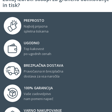
in tisk?
PREPROSTO
Najbolj prijazna
spletna tiskarna
UGODNO
Top kakovost
po ugodnih cenah
BREZPLAČNA DOSTAVA
Pravočasna in brezplačna
dostava za vsa naročila
100% GARANCIJA
Vaše zadovoljstvo
nam pomeni največ
VARNO NAKUPOVANJE