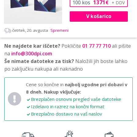
1371
100
kos
€
V košarico
četrtek, 20. avgusta
Spremeni
Ne najdete kar iščete?
Pokličite
01 77 77 710
ali pišite
na
info@300dpi.com
Še nimate datoteke za tisk?
Naložili jih boste lahko
po zaključku nakupa ali naknadno
Cene so končne in
najbolj ugodne pri dobavi v
8 dneh.
Nakup vključuje:
Brezplačen osnovni pregled vaše datoteke
Izdelavo in razrez na končni format
Brezplačno dostavo na vaš naslov