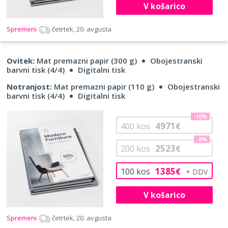
V košarico
Spremeni
četrtek, 20. avgusta
Ovitek:
Mat premazni papir (300 g)
Obojestranski
barvni tisk (4/4)
Digitalni tisk
Notranjost:
Mat premazni papir (110 g)
Obojestranski
barvni tisk (4/4)
Digitalni tisk
-10%
4971
400
kos
€
-8%
2523
200
kos
€
1385
100
kos
€
V košarico
Spremeni
četrtek, 20. avgusta