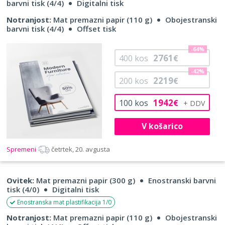
barvni tisk (4/4)
Digitalni tisk
Notranjost:
Mat premazni papir (110 g)
Obojestranski
barvni tisk (4/4)
Offset tisk
-64%
2761
400
kos
€
-42%
2219
200
kos
€
1942
100
kos
€
V košarico
Spremeni
četrtek, 20. avgusta
Ovitek:
Mat premazni papir (300 g)
Enostranski barvni
tisk (4/0)
Digitalni tisk
Enostranska mat plastifikacija 1/0
Notranjost:
Mat premazni papir (110 g)
Obojestranski