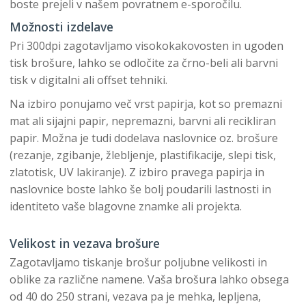
boste prejeli v našem povratnem e-sporočilu.
Možnosti izdelave
Pri 300dpi zagotavljamo visokokakovosten in ugoden
tisk brošure, lahko se odločite za črno-beli ali barvni
tisk v digitalni ali offset tehniki.
Na izbiro ponujamo več vrst papirja, kot so premazni
mat ali sijajni papir, nepremazni, barvni ali recikliran
papir. Možna je tudi dodelava naslovnice oz. brošure
(rezanje, zgibanje, žlebljenje, plastifikacije, slepi tisk,
zlatotisk, UV lakiranje). Z izbiro pravega papirja in
naslovnice boste lahko še bolj poudarili lastnosti in
identiteto vaše blagovne znamke ali projekta.
Velikost in vezava brošure
Zagotavljamo tiskanje brošur poljubne velikosti in
oblike za različne namene. Vaša brošura lahko obsega
od 40 do 250 strani, vezava pa je mehka, lepljena,