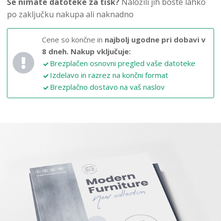
Še nimate datoteke za tisk?
Naložili jih boste lahko
po zaključku nakupa ali naknadno
Cene so končne in
najbolj ugodne pri dobavi v
8 dneh.
Nakup vključuje:
Brezplačen osnovni pregled vaše datoteke
Izdelavo in razrez na končni format
Brezplačno dostavo na vaš naslov