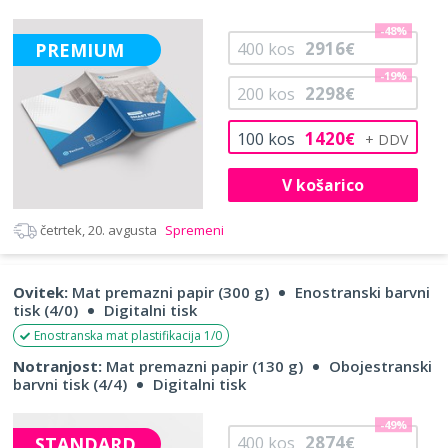
-48%
2916
PREMIUM
400
kos
€
-19%
2298
200
kos
€
1420
100
kos
€
V košarico
četrtek, 20. avgusta
Spremeni
Ovitek:
Mat premazni papir (300 g)
Enostranski barvni
tisk (4/0)
Digitalni tisk
Enostranska mat plastifikacija 1/0
Notranjost:
Mat premazni papir (130 g)
Obojestranski
barvni tisk (4/4)
Digitalni tisk
-49%
2874
STANDARD
400
kos
€