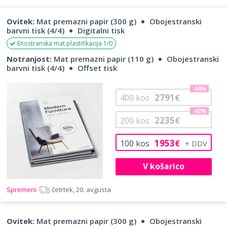
Ovitek:
Mat premazni papir (300 g)
Obojestranski
barvni tisk (4/4)
Digitalni tisk
Enostranska mat plastifikacija 1/0
Notranjost:
Mat premazni papir (110 g)
Obojestranski
barvni tisk (4/4)
Offset tisk
-64%
2791
400
kos
€
-42%
2235
200
kos
€
1953
100
kos
€
V košarico
Spremeni
četrtek, 20. avgusta
Ovitek:
Mat premazni papir (300 g)
Obojestranski