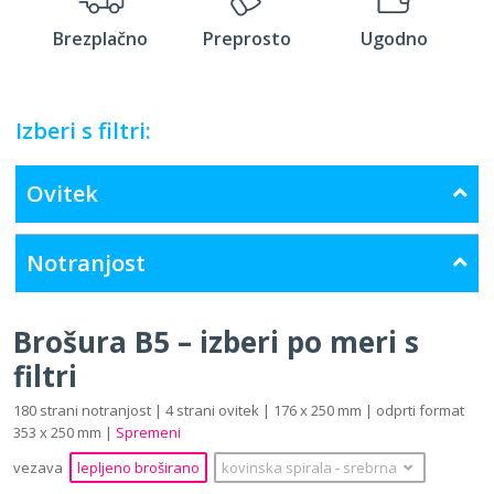
Brezplačno
Preprosto
Ugodno
Izberi s filtri:
Ovitek
Notranjost
Brošura B5 – izberi po meri s
filtri
180 strani notranjost | 4 strani ovitek | 176 x 250 mm | odprti format
353 x 250 mm |
Spremeni
vezava
lepljeno broširano
kovinska spirala
‐
srebrna