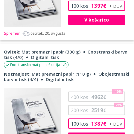
1397
100
kos
€
V košarico
Spremeni
četrtek, 20. avgusta
Ovitek:
Mat premazni papir (300 g)
Enostranski barvni
tisk (4/0)
Digitalni tisk
Enostranska mat plastifikacija 1/0
Notranjost:
Mat premazni papir (110 g)
Obojestranski
barvni tisk (4/4)
Digitalni tisk
-10%
4962
400
kos
€
-9%
2519
200
kos
€
1387
100
kos
€