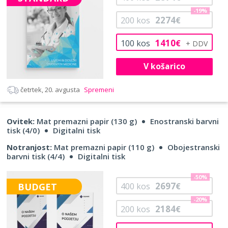
-19%
2274
200
kos
€
1410
100
kos
€
V košarico
četrtek, 20. avgusta
Spremeni
Ovitek:
Mat premazni papir (130 g)
Enostranski barvni
tisk (4/0)
Digitalni tisk
Notranjost:
Mat premazni papir (110 g)
Obojestranski
barvni tisk (4/4)
Digitalni tisk
-50%
2697
BUDGET
400
kos
€
-20%
2184
200
kos
€