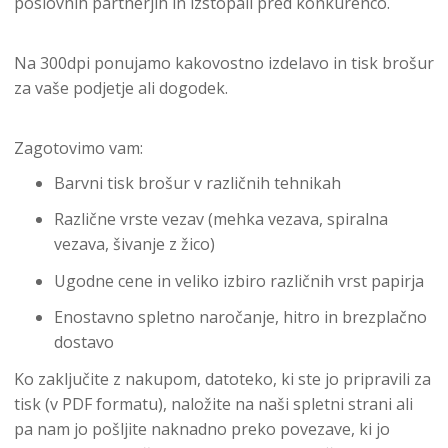
poslovnih partnerjih in izstopali pred konkurenco.
Na 300dpi ponujamo kakovostno izdelavo in tisk brošur
za vaše podjetje ali dogodek.
Zagotovimo vam:
Barvni tisk brošur v različnih tehnikah
Različne vrste vezav (mehka vezava, spiralna
vezava, šivanje z žico)
Ugodne cene in veliko izbiro različnih vrst papirja
Enostavno spletno naročanje, hitro in brezplačno
dostavo
Ko zaključite z nakupom, datoteko, ki ste jo pripravili za
tisk (v PDF formatu), naložite na naši spletni strani ali
pa nam jo pošljite naknadno preko povezave, ki jo