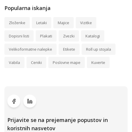
Popularna iskanja
Zloženke
Letaki
Majice
Vizitke
Dopisni listi
Plakati
Zvezki
Katalogi
Velikoformatne nalepke
Etikete
Roll up stojala
Vabila
Ceniki
Poslovne mape
Kuverte
Prijavite se na prejemanje popustov in
koristnih nasvetov