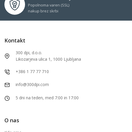
Popolnoma varen (SSL)
nakup brez skrbi
Kontakt
300 dpi, d.o.o.
Likozarjeva ulica 1, 1000 Ljubljana
+386 1 77 77 710
info@300dpi.com
5 dni na teden, med 7:00 in 17:00
O nas