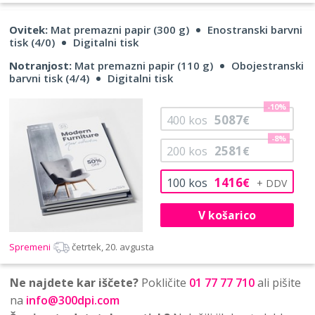
Ovitek:
Mat premazni papir (300 g)
Enostranski barvni
tisk (4/0)
Digitalni tisk
Notranjost:
Mat premazni papir (110 g)
Obojestranski
barvni tisk (4/4)
Digitalni tisk
-10%
5087
400
kos
€
-8%
2581
200
kos
€
1416
100
kos
€
V košarico
Spremeni
četrtek, 20. avgusta
Ne najdete kar iščete?
Pokličite
01 77 77 710
ali pišite
na
info@300dpi.com