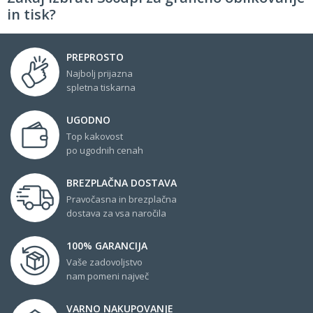
in tisk?
PREPROSTO
Najbolj prijazna
spletna tiskarna
UGODNO
Top kakovost
po ugodnih cenah
BREZPLAČNA DOSTAVA
Pravočasna in brezplačna
dostava za vsa naročila
100% GARANCIJA
Vaše zadovoljstvo
nam pomeni največ
VARNO NAKUPOVANJE