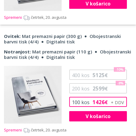
V košarico
Spremeni
četrtek, 20. avgusta
Ovitek:
Mat premazni papir (300 g)
Obojestranski
barvni tisk (4/4)
Digitalni tisk
Notranjost:
Mat premazni papir (110 g)
Obojestranski
barvni tisk (4/4)
Digitalni tisk
-10%
5125
400
kos
€
-8%
2599
200
kos
€
1426
100
kos
€
V košarico
Spremeni
četrtek, 20. avgusta