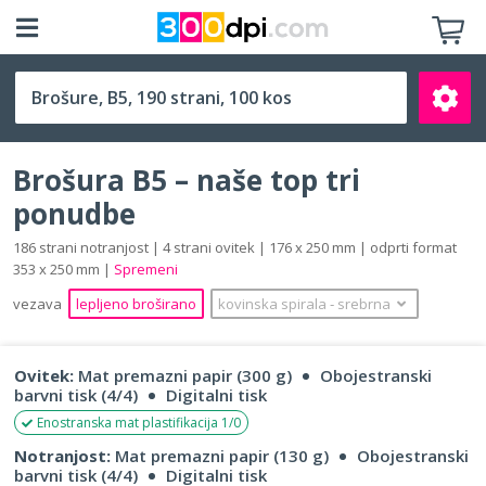
B5 (176 x 250 mm)
Brošura B5 – naše top tri
ponudbe
186 strani notranjost | 4 strani ovitek | 176 x 250 mm | odprti format
353 x 250 mm |
Spremeni
Išči
vezava
lepljeno broširano
kovinska spirala
‐
srebrna
Ovitek:
Mat premazni papir (300 g)
Obojestranski
barvni tisk (4/4)
Digitalni tisk
Enostranska mat plastifikacija 1/0
Notranjost:
Mat premazni papir (130 g)
Obojestranski
barvni tisk (4/4)
Digitalni tisk