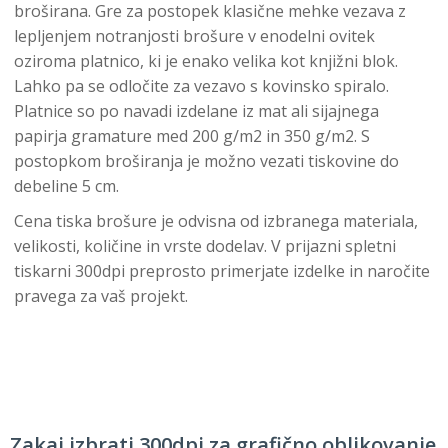
broširana. Gre za postopek klasične mehke vezava z
lepljenjem notranjosti brošure v enodelni ovitek
oziroma platnico, ki je enako velika kot knjižni blok.
Lahko pa se odločite za vezavo s kovinsko spiralo.
Platnice so po navadi izdelane iz mat ali sijajnega
papirja gramature med 200 g/m2 in 350 g/m2. S
postopkom broširanja je možno vezati tiskovine do
debeline 5 cm.
Cena tiska brošure je odvisna od izbranega materiala,
velikosti, količine in vrste dodelav. V prijazni spletni
tiskarni 300dpi preprosto primerjate izdelke in naročite
pravega za vaš projekt.
Zakaj izbrati 300dpi za grafično oblikovanje