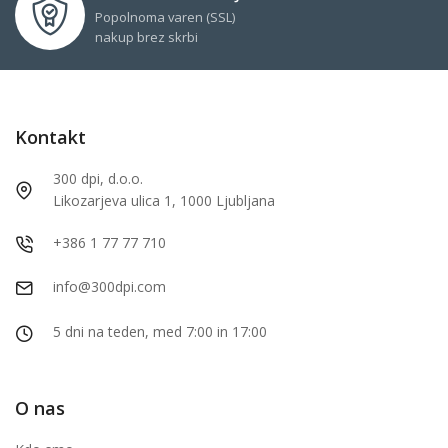
Popolnoma varen (SSL)
nakup brez skrbi
Kontakt
300 dpi, d.o.o.
Likozarjeva ulica 1, 1000 Ljubljana
+386 1 77 77 710
info@300dpi.com
5 dni na teden, med 7:00 in 17:00
O nas