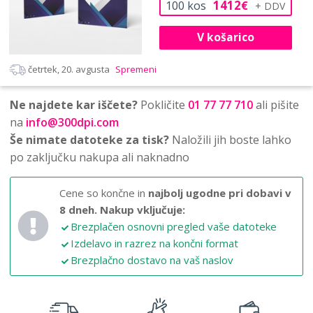
1412
100
kos
€
V košarico
četrtek, 20. avgusta
Spremeni
Ne najdete kar iščete?
Pokličite
01 77 77 710
ali pišite
na
info@300dpi.com
Še nimate datoteke za tisk?
Naložili jih boste lahko
po zaključku nakupa ali naknadno
Cene so končne in
najbolj ugodne pri dobavi v
8 dneh.
Nakup vključuje:
Brezplačen osnovni pregled vaše datoteke
Izdelavo in razrez na končni format
Brezplačno dostavo na vaš naslov