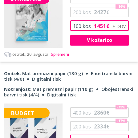
-16%
2427
200
kos
€
1451
100
kos
€
V košarico
četrtek, 20. avgusta
Spremeni
Ovitek:
Mat premazni papir (130 g)
Enostranski barvni
tisk (4/0)
Digitalni tisk
Notranjost:
Mat premazni papir (110 g)
Obojestranski
barvni tisk (4/4)
Digitalni tisk
-49%
2860
BUDGET
400
kos
€
-17%
2334
200
kos
€