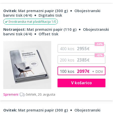
Ovitek:
Mat premazni papir (300 g)
Obojestranski
barvni tisk (4/4)
Digitalni tisk
Enostranska mat plastifikacija 1/0
Notranjost:
Mat premazni papir (110 g)
Obojestranski
barvni tisk (4/4)
Offset tisk
-64%
2955
400
kos
€
-43%
2385
200
kos
€
2097
100
kos
€
V košarico
Spremeni
četrtek, 20. avgusta
Ovitek:
Mat premazni papir (300 g)
Obojestranski