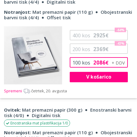
barvni tisk (4/4)
Digitalni tisk
Notranjost:
Mat premazni papir (110 g)
Obojestranski
barvni tisk (4/4)
Offset tisk
-64%
2925
400
kos
€
-43%
2369
200
kos
€
2086
100
kos
€
V košarico
Spremeni
četrtek, 20. avgusta
Ovitek:
Mat premazni papir (300 g)
Enostranski barvni
tisk (4/0)
Digitalni tisk
Enostranska mat plastifikacija 1/0
Notranjost:
Mat premazni papir (110 g)
Obojestranski