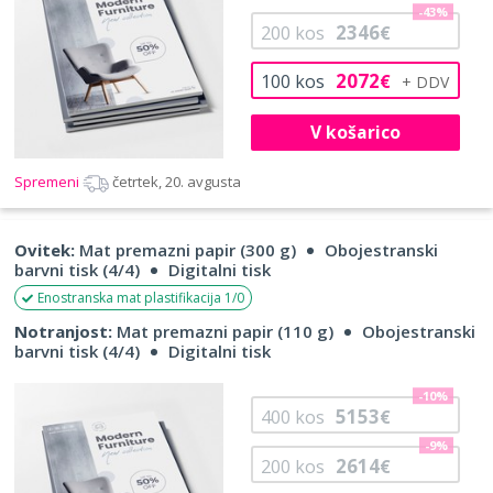
-43%
2346
200
kos
€
2072
100
kos
€
V košarico
Spremeni
četrtek, 20. avgusta
Ovitek:
Mat premazni papir (300 g)
Obojestranski
barvni tisk (4/4)
Digitalni tisk
Enostranska mat plastifikacija 1/0
Notranjost:
Mat premazni papir (110 g)
Obojestranski
barvni tisk (4/4)
Digitalni tisk
-10%
5153
400
kos
€
-9%
2614
200
kos
€