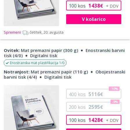
1438
100
kos
€
V košarico
Spremeni
četrtek, 20. avgusta
Ovitek:
Mat premazni papir (300 g)
Enostranski barvni
tisk (4/0)
Digitalni tisk
Enostranska mat plastifikacija 1/0
Notranjost:
Mat premazni papir (110 g)
Obojestranski
barvni tisk (4/4)
Digitalni tisk
-10%
5116
400
kos
€
-9%
2595
200
kos
€
1428
100
kos
€