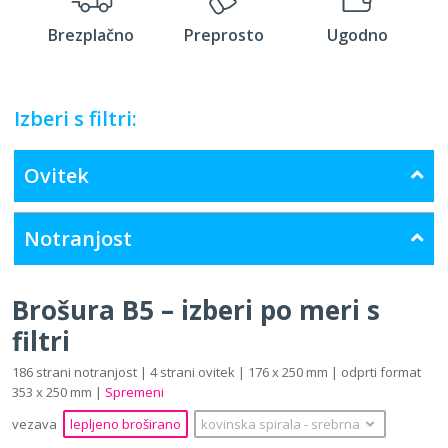
Brezplačno
Preprosto
Ugodno
Izberi s filtri:
Ovitek
Notranjost
Brošura B5 – izberi po meri s
filtri
186 strani notranjost | 4 strani ovitek | 176 x 250 mm | odprti format
353 x 250 mm |
Spremeni
vezava
lepljeno broširano
kovinska spirala
‐
srebrna