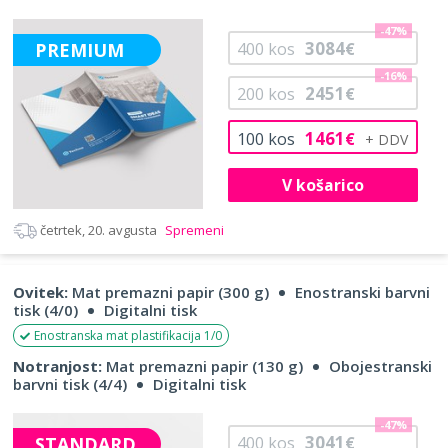
-47%
3084
PREMIUM
400
kos
€
-16%
2451
200
kos
€
1461
100
kos
€
V košarico
četrtek, 20. avgusta
Spremeni
Ovitek:
Mat premazni papir (300 g)
Enostranski barvni
tisk (4/0)
Digitalni tisk
Enostranska mat plastifikacija 1/0
Notranjost:
Mat premazni papir (130 g)
Obojestranski
barvni tisk (4/4)
Digitalni tisk
-47%
3041
STANDARD
400
kos
€