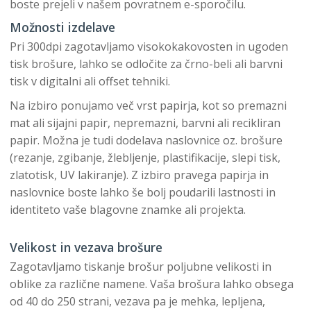
boste prejeli v našem povratnem e-sporočilu.
Možnosti izdelave
Pri 300dpi zagotavljamo visokokakovosten in ugoden
tisk brošure, lahko se odločite za črno-beli ali barvni
tisk v digitalni ali offset tehniki.
Na izbiro ponujamo več vrst papirja, kot so premazni
mat ali sijajni papir, nepremazni, barvni ali recikliran
papir. Možna je tudi dodelava naslovnice oz. brošure
(rezanje, zgibanje, žlebljenje, plastifikacije, slepi tisk,
zlatotisk, UV lakiranje). Z izbiro pravega papirja in
naslovnice boste lahko še bolj poudarili lastnosti in
identiteto vaše blagovne znamke ali projekta.
Velikost in vezava brošure
Zagotavljamo tiskanje brošur poljubne velikosti in
oblike za različne namene. Vaša brošura lahko obsega
od 40 do 250 strani, vezava pa je mehka, lepljena,