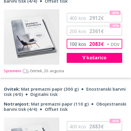
barvni tisk (4/4)
Offset tisk
-65%
2912
400
kos
€
-43%
2361
200
kos
€
2083
100
kos
€
V košarico
Spremeni
četrtek, 20. avgusta
Ovitek:
Mat premazni papir (300 g)
Enostranski barvni
tisk (4/0)
Digitalni tisk
Notranjost:
Mat premazni papir (110 g)
Obojestranski
barvni tisk (4/4)
Offset tisk
-65%
2883
400
kos
€