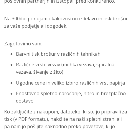
poslovnih partnerjih in izstopali pred konkurenco.
Na 300dpi ponujamo kakovostno izdelavo in tisk brošur
za vaše podjetje ali dogodek.
Zagotovimo vam:
Barvni tisk brošur v različnih tehnikah
Različne vrste vezav (mehka vezava, spiralna
vezava, šivanje z žico)
Ugodne cene in veliko izbiro različnih vrst papirja
Enostavno spletno naročanje, hitro in brezplačno
dostavo
Ko zaključite z nakupom, datoteko, ki ste jo pripravili za
tisk (v PDF formatu), naložite na naši spletni strani ali
pa nam jo pošljite naknadno preko povezave, ki jo