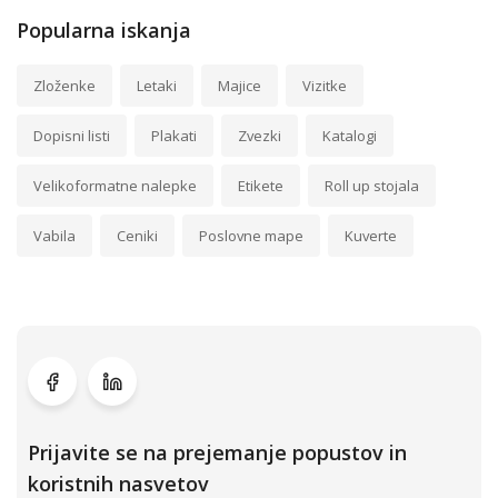
Popularna iskanja
Zloženke
Letaki
Majice
Vizitke
Dopisni listi
Plakati
Zvezki
Katalogi
Velikoformatne nalepke
Etikete
Roll up stojala
Vabila
Ceniki
Poslovne mape
Kuverte
Prijavite se na prejemanje popustov in
koristnih nasvetov