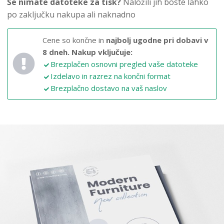
Še nimate datoteke za tisk?
Naložili jih boste lahko
po zaključku nakupa ali naknadno
Cene so končne in
najbolj ugodne pri dobavi v
8 dneh.
Nakup vključuje:
Brezplačen osnovni pregled vaše datoteke
Izdelavo in razrez na končni format
Brezplačno dostavo na vaš naslov