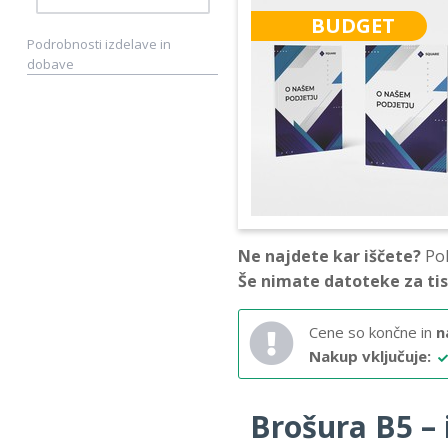
BUDGET
Podrobnosti izdelave in
dobave
Ne najdete kar iščete?
Pok
Še nimate datoteke za ti
Cene so končne in
n
Nakup vključuje:
Brošura B5 – i