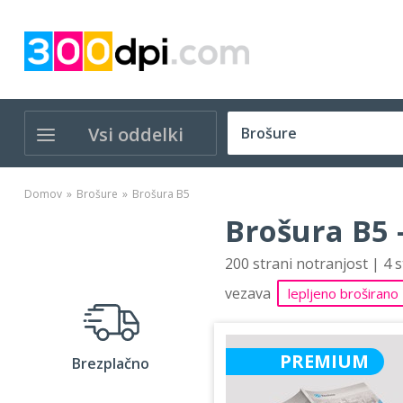
Vsi oddelki
Domov
Brošure
Brošura B5
Brošura B5 
200 strani notranjost | 4 
vezava
lepljeno broširano
PREMIUM
Brezplačno