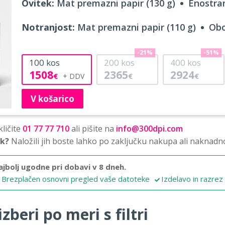
Ovitek:
Mat premazni papir (130 g)
Enostran
Notranjost:
Mat premazni papir (110 g)
Obo
-21%
-51%
100
kos
200
kos
400
kos
1508
2365
2924
€
€
€
V košarico
ličite
01 77 77 710
ali pišite na
info@300dpi.com
sk?
Naložili jih boste lahko po zaključku nakupa ali naknadn
ajbolj ugodne pri dobavi v 8 dneh.
Brezplačen osnovni pregled vaše datoteke
Izdelavo in razrez
zberi po meri s filtri