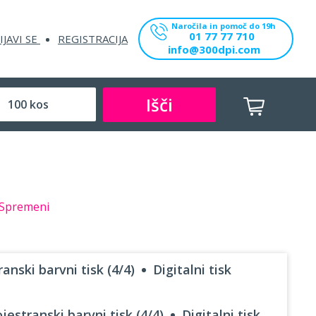
Naročila in pomoč do 19h
01 77 77 710
IJAVI SE
REGISTRACIJA
info@300dpi.com
Išči
Spremeni
anski barvni tisk (4/4)
Digitalni tisk
jestranski barvni tisk (4/4)
Digitalni tisk