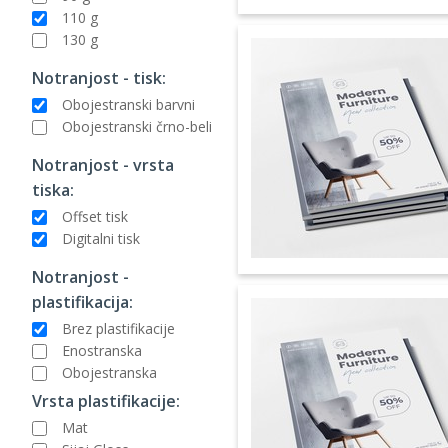
110 g
130 g
Notranjost - tisk:
Obojestranski barvni
Obojestranski črno-beli
Notranjost - vrsta
tiska:
Offset tisk
Digitalni tisk
Notranjost -
plastifikacija:
Brez plastifikacije
Enostranska
Obojestranska
Vrsta plastifikacije:
Mat