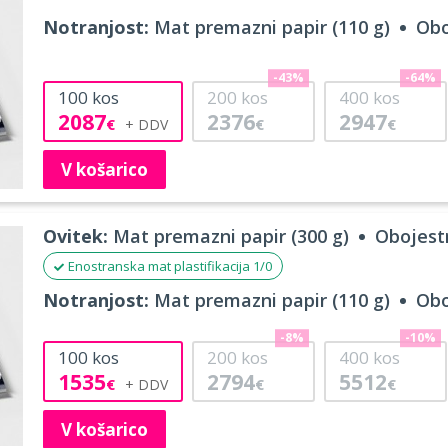
Notranjost:
Mat premazni papir (110 g)
Obo
-43%
-64%
100
kos
200
kos
400
kos
2087
2376
2947
€
€
€
V košarico
Ovitek:
Mat premazni papir (300 g)
Obojestr
Enostranska mat plastifikacija 1/0
Notranjost:
Mat premazni papir (110 g)
Obo
-8%
-10%
100
kos
200
kos
400
kos
1535
2794
5512
€
€
€
V košarico