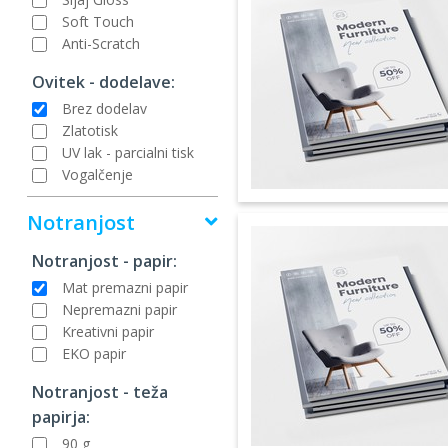
Soft Touch
Anti-Scratch
Ovitek - dodelave:
Brez dodelav
Zlatotisk
UV lak - parcialni tisk
Vogalčenje
Notranjost
Notranjost - papir:
Mat premazni papir
Nepremazni papir
Kreativni papir
EKO papir
Notranjost - teža
papirja:
90 g