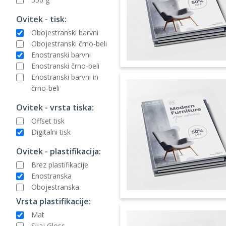
Ovitek - tisk:
Obojestranski barvni
Obojestranski črno-beli
Enostranski barvni
Enostranski črno-beli
Enostranski barvni in
črno-beli
Ovitek - vrsta tiska:
Offset tisk
Digitalni tisk
Ovitek - plastifikacija:
Brez plastifikacije
Enostranska
Obojestranska
Vrsta plastifikacije:
Mat
Sijaj Gloss