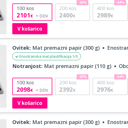
-42%
-64%
100
kos
200
kos
400
kos
2101
2400
2989
€
€
€
V košarico
Ovitek:
Mat premazni papir (300 g)
Enostran
Enostranska mat plastifikacija 1/0
Notranjost:
Mat premazni papir (110 g)
Obo
-43%
-64%
100
kos
200
kos
400
kos
2098
2392
2976
€
€
€
V košarico
Ovitek:
Mat premazni papir (300 g)
Enostran