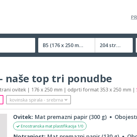
PR
B5
(176 x 250 mm)
204 strani
Velikost (zaprte) tiskovine
– naše top tri ponudbe
strani ovitek | 176 x 250 mm | odprti format 353 x 250 mm |
kovinska spirala
‐
srebrna
Ovitek:
Mat premazni papir (300 g)
Obojestr
Enostranska mat plastifikacija 1/0
Notranjost:
Mat premazni papir (130 g)
Obo