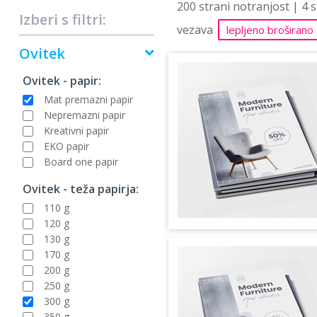
200 strani notranjost | 4 
Izberi s filtri:
vezava
lepljeno broširano
Ovitek
Ovitek - papir:
Mat premazni papir
Nepremazni papir
Kreativni papir
EKO papir
Board one papir
Ovitek - teža papirja:
110 g
120 g
130 g
170 g
200 g
250 g
300 g
350 g