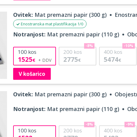
Ovitek:
Mat premazni papir (300 g)
Enostran
Enostranska mat plastifikacija 1/0
Notranjost:
Mat premazni papir (110 g)
Obo
-8%
-10%
100
kos
200
kos
400
kos
1525
2775
5474
€
€
€
V košarico
Ovitek:
Mat premazni papir (300 g)
Obojestr
Notranjost:
Mat premazni papir (110 g)
Obo
-8%
-9%
100
kos
200
kos
400
kos