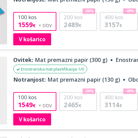
-20%
-49%
100
kos
200
kos
400
kos
1559
2489
3157
€
€
€
V košarico
Ovitek:
Mat premazni papir (300 g)
Enostran
Enostranska mat plastifikacija 1/0
Notranjost:
Mat premazni papir (130 g)
Obo
-20%
-49%
100
kos
200
kos
400
kos
1549
2465
3114
€
€
€
V košarico