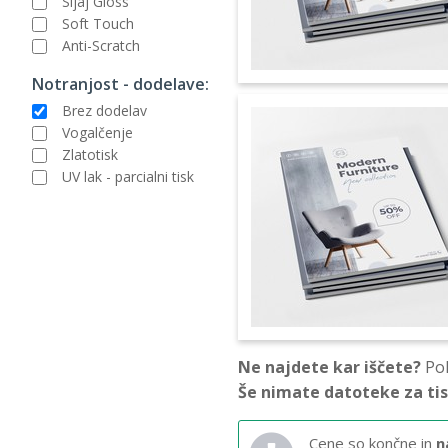
Sijaj Gloss
Soft Touch
Anti-Scratch
Notranjost - dodelave:
Brez dodelav
Vogalčenje
Zlatotisk
UV lak - parcialni tisk
Ne najdete kar iščete?
Pok
Še nimate datoteke za ti
Cene so končne in
n