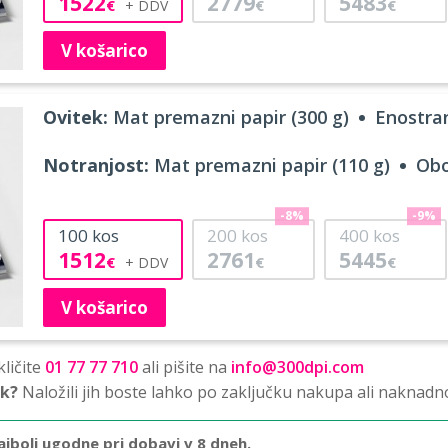
1522
2779
5483
€
€
€
V košarico
Ovitek:
Mat premazni papir (300 g)
Enostran
Notranjost:
Mat premazni papir (110 g)
Obo
-8%
-9%
100
kos
200
kos
400
kos
1512
2761
5445
€
€
€
V košarico
ličite
01 77 77 710
ali pišite na
info@300dpi.com
sk?
Naložili jih boste lahko po zaključku nakupa ali naknadn
ajbolj ugodne pri dobavi v 8 dneh.