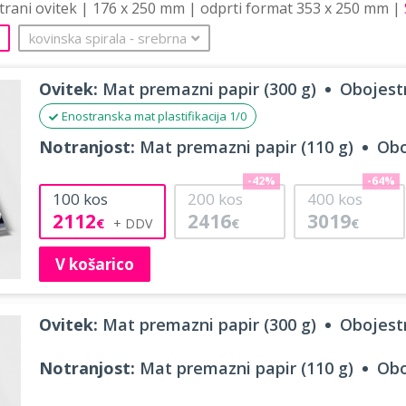
strani ovitek | 176 x 250 mm | odprti format 353 x 250 mm |
kovinska spirala
‐
srebrna
Ovitek:
Mat premazni papir (300 g)
Obojestr
Enostranska mat plastifikacija 1/0
Notranjost:
Mat premazni papir (110 g)
Obo
-42%
-64%
100
kos
200
kos
400
kos
2112
2416
3019
€
€
€
V košarico
Ovitek:
Mat premazni papir (300 g)
Obojestr
Notranjost:
Mat premazni papir (110 g)
Obo