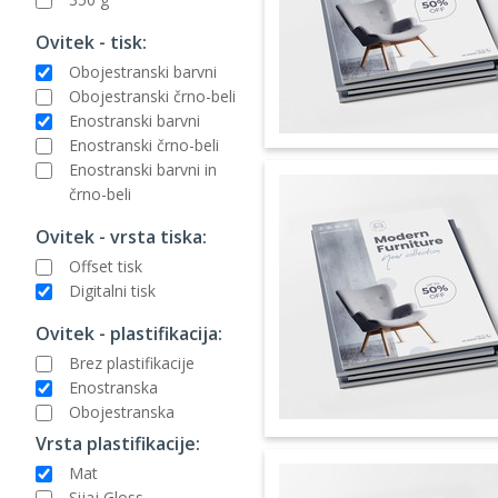
Ovitek - tisk:
Obojestranski barvni
Obojestranski črno-beli
Enostranski barvni
Enostranski črno-beli
Enostranski barvni in
črno-beli
Ovitek - vrsta tiska:
Offset tisk
Digitalni tisk
Ovitek - plastifikacija:
Brez plastifikacije
Enostranska
Obojestranska
Vrsta plastifikacije:
Mat
Sijaj Gloss