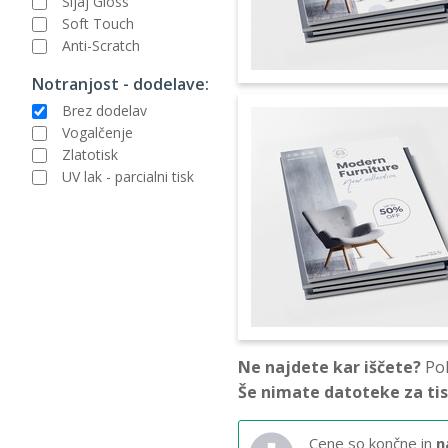
Sijaj Gloss
Soft Touch
Anti-Scratch
Notranjost - dodelave:
Brez dodelav
Vogalčenje
Zlatotisk
UV lak - parcialni tisk
Ne najdete kar iščete?
Pok
Še nimate datoteke za ti
Cene so končne in
n