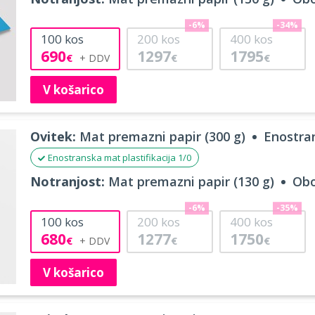
-6%
-34%
100
kos
200
kos
400
kos
690
1297
1795
€
€
€
V košarico
Ovitek:
Mat premazni papir (300 g)
Enostran
Enostranska mat plastifikacija 1/0
Notranjost:
Mat premazni papir (130 g)
Obo
-6%
-35%
100
kos
200
kos
400
kos
680
1277
1750
€
€
€
V košarico