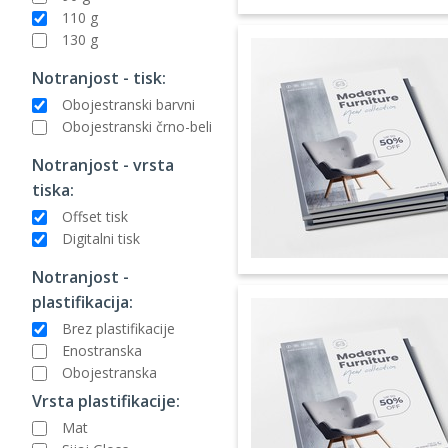
110 g
130 g
Notranjost - tisk:
Obojestranski barvni
Obojestranski črno-beli
Notranjost - vrsta
tiska:
Offset tisk
Digitalni tisk
Notranjost -
plastifikacija:
Brez plastifikacije
Enostranska
Obojestranska
Vrsta plastifikacije:
Mat