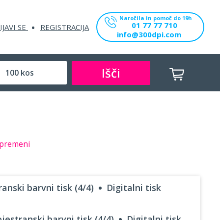
Naročila in pomoč do 19h
01 77 77 710
IJAVI SE
REGISTRACIJA
info@300dpi.com
Išči
premeni
anski barvni tisk (4/4)
Digitalni tisk
jestranski barvni tisk (4/4)
Digitalni tisk