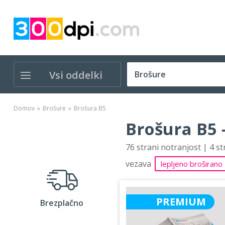
Vsi oddelki
Domov
Brošure
Brošura B5
Brošura B5 
76 strani notranjost | 4 s
vezava
lepljeno broširano
PREMIUM
Brezplačno