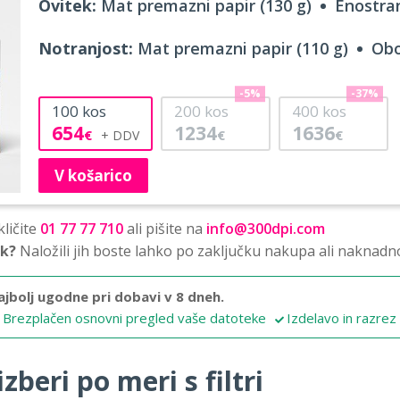
Ovitek:
Mat premazni papir (130 g)
Enostran
Notranjost:
Mat premazni papir (110 g)
Obo
-5%
-37%
100
kos
200
kos
400
kos
654
1234
1636
€
€
€
V košarico
ličite
01 77 77 710
ali pišite na
info@300dpi.com
sk?
Naložili jih boste lahko po zaključku nakupa ali naknadn
ajbolj ugodne pri dobavi v 8 dneh.
Brezplačen osnovni pregled vaše datoteke
Izdelavo in razrez
zberi po meri s filtri