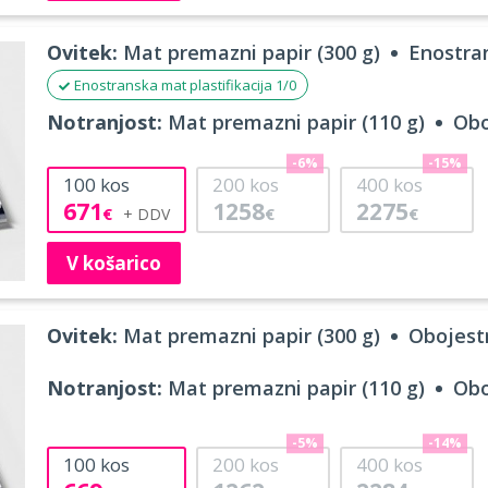
Ovitek:
Mat premazni papir (300 g)
Enostran
Enostranska mat plastifikacija 1/0
Notranjost:
Mat premazni papir (110 g)
Obo
-6%
-15%
100
kos
200
kos
400
kos
671
1258
2275
€
€
€
V košarico
Ovitek:
Mat premazni papir (300 g)
Obojestr
Notranjost:
Mat premazni papir (110 g)
Obo
-5%
-14%
100
kos
200
kos
400
kos