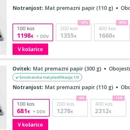
Notranjost:
Mat premazni papir (110 g)
Obo
-43%
-65%
100
kos
200
kos
400
kos
1198
1355
1660
€
€
€
V košarico
Ovitek:
Mat premazni papir (300 g)
Obojestr
Enostranska mat plastifikacija 1/0
Notranjost:
Mat premazni papir (110 g)
Obo
-6%
-15%
100
kos
200
kos
400
kos
681
1278
2312
€
€
€
V košarico