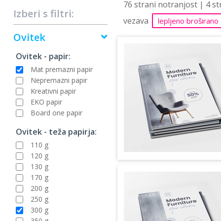
76 strani notranjost | 4 s
Izberi s filtri:
vezava
lepljeno broširano
Ovitek
Ovitek - papir:
Mat premazni papir
Nepremazni papir
Kreativni papir
EKO papir
Board one papir
Ovitek - teža papirja:
110 g
120 g
130 g
170 g
200 g
250 g
300 g
350 g