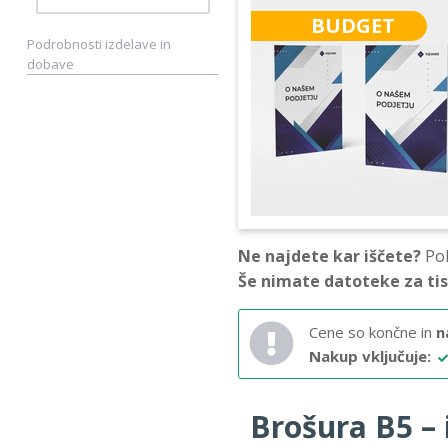
BUDGET
Podrobnosti izdelave in
dobave
Ne najdete kar iščete?
Pok
Še nimate datoteke za ti
Cene so končne in
n
Nakup vključuje:
Brošura B5 – i