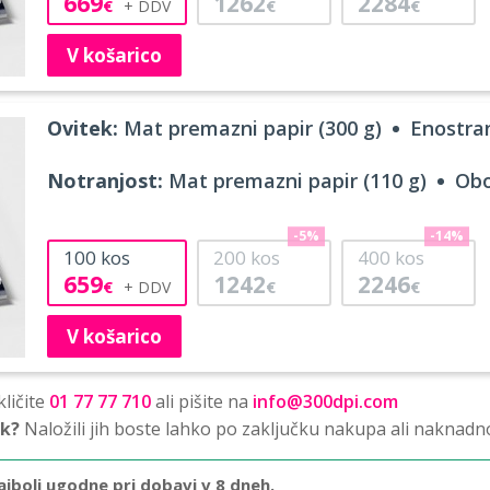
669
1262
2284
€
€
€
V košarico
Ovitek:
Mat premazni papir (300 g)
Enostran
Notranjost:
Mat premazni papir (110 g)
Obo
-5%
-14%
100
kos
200
kos
400
kos
659
1242
2246
€
€
€
V košarico
ličite
01 77 77 710
ali pišite na
info@300dpi.com
sk?
Naložili jih boste lahko po zaključku nakupa ali naknadn
ajbolj ugodne pri dobavi v 8 dneh.