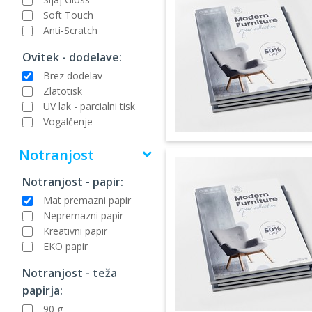
Soft Touch
Anti-Scratch
Ovitek - dodelave:
Brez dodelav
Zlatotisk
UV lak - parcialni tisk
Vogalčenje
Notranjost
Notranjost - papir:
Mat premazni papir
Nepremazni papir
Kreativni papir
EKO papir
Notranjost - teža
papirja:
90 g