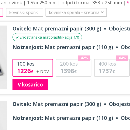
trani ovitek | 176 x 250 mm | odprti format 353 x 250 mm |
S
kovinski sponki
kovinska spirala
‐
srebrna
Ovitek:
Mat premazni papir (300 g)
Obojestr
Enostranska mat plastifikacija 1/0
Notranjost:
Mat premazni papir (110 g)
Obo
-42%
-64%
100
kos
200
kos
400
kos
1226
1398
1737
€
€
€
V košarico
Ovitek:
Mat premazni papir (300 g)
Obojestr
Notranjost:
Mat premazni papir (110 g)
Obo