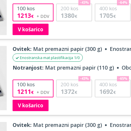
-43%
-64%
100
kos
200
kos
400
kos
1213
1380
1705
€
€
€
V košarico
Ovitek:
Mat premazni papir (300 g)
Enostran
Enostranska mat plastifikacija 1/0
Notranjost:
Mat premazni papir (110 g)
Obo
-43%
-65%
100
kos
200
kos
400
kos
1211
1372
1692
€
€
€
V košarico
Ovitek:
Mat premazni papir (300 g)
Enostran