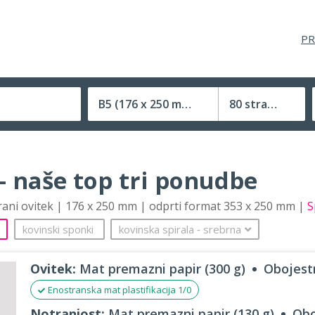
PR
B5
(176 x 250 mm)
80 strani
Velikost (zaprte) tiskovine
– naše top tri ponudbe
trani ovitek | 176 x 250 mm | odprti format 353 x 250 mm |
S
kovinski sponki
kovinska spirala
‐
srebrna
Ovitek:
Mat premazni papir (300 g)
Obojestr
Enostranska mat plastifikacija 1/0
Notranjost:
Mat premazni papir (130 g)
Obo