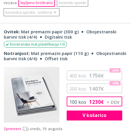
vezava
lepljeno broširano
kovinski sponki
kovinska spirala
‐
srebrna
Ovitek:
Mat premazni papir (300 g)
Obojestranski
barvni tisk (4/4)
Digitalni tisk
Enostranska mat plastifikacija 1/0
Notranjost:
Mat premazni papir (110 g)
Obojestranski
barvni tisk (4/4)
Offset tisk
-64%
1756
400
kos
€
-42%
1407
200
kos
€
1230
100
kos
€
V košarico
Spremeni
sredo, 19. avgusta