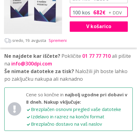
682
100
kos
€
V košarico
sredo, 19. avgusta
Spremeni
Ne najdete kar iščete?
Pokličite
01 77 77 710
ali pišite
na
info@300dpi.com
Še nimate datoteke za tisk?
Naložili jih boste lahko
po zaključku nakupa ali naknadno
Cene so končne in
najbolj ugodne pri dobavi v
8 dneh.
Nakup vključuje:
Brezplačen osnovni pregled vaše datoteke
Izdelavo in razrez na končni format
Brezplačno dostavo na vaš naslov