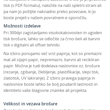
tisk (v PDF formatu), naložite na naši spletni strani ali
pa nam jo pošljite naknadno preko povezave, ki jo
boste prejeli v našem povratnem e-sporočilu.
Možnosti izdelave
Pri 300dpi zagotavljamo visokokakovosten in ugoden
tisk brošure, lahko se odločite za črno-beli ali barvni
tisk v digitalni ali offset tehniki.
Na izbiro ponujamo več vrst papirja, kot so premazni
mat ali sijajni papir, nepremazni, barvni ali recikliran
papir. Možna je tudi dodelava naslovnice oz. brošure
(rezanje, zgibanje, žlebljenje, plastifikacije, slepi tisk,
zlatotisk, UV lakiranje). Z izbiro pravega papirja in
naslovnice boste lahko še bolj poudarili lastnosti in
identiteto vaše blagovne znamke ali projekta.
Velikost in vezava brošure