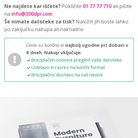
Ne najdete kar iščete?
Pokličite
01 77 77 710
ali pišite
na
info@300dpi.com
Še nimate datoteke za tisk?
Naložili jih boste lahko
po zaključku nakupa ali naknadno
Cene so končne in
najbolj ugodne pri dobavi v
8 dneh.
Nakup vključuje:
Brezplačen osnovni pregled vaše datoteke
Izdelavo in razrez na končni format
Brezplačno dostavo na vaš naslov