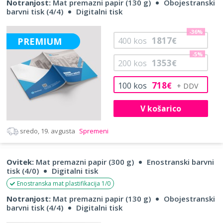
Notranjost:
Mat premazni papir (130 g)
Obojestranski
barvni tisk (4/4)
Digitalni tisk
-36%
1817
PREMIUM
400
kos
€
-5%
1353
200
kos
€
718
100
kos
€
V košarico
sredo, 19. avgusta
Spremeni
Ovitek:
Mat premazni papir (300 g)
Enostranski barvni
tisk (4/0)
Digitalni tisk
Enostranska mat plastifikacija 1/0
Notranjost:
Mat premazni papir (130 g)
Obojestranski
barvni tisk (4/4)
Digitalni tisk