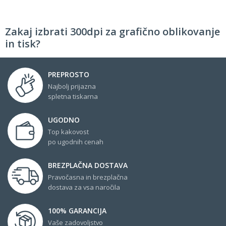
Zakaj izbrati 300dpi za grafično oblikovanje
in tisk?
PREPROSTO
Najbolj prijazna
spletna tiskarna
UGODNO
Top kakovost
po ugodnih cenah
BREZPLAČNA DOSTAVA
Pravočasna in brezplačna
dostava za vsa naročila
100% GARANCIJA
Vaše zadovoljstvo