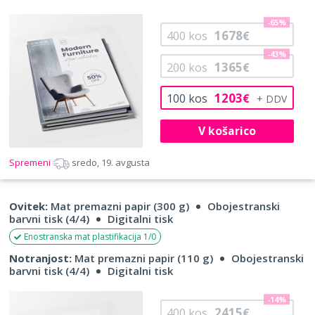
-65%
1678
400
kos
€
-43%
1365
200
kos
€
1203
100
kos
€
V košarico
Spremeni
sredo, 19. avgusta
Ovitek:
Mat premazni papir (300 g)
Obojestranski
barvni tisk (4/4)
Digitalni tisk
Enostranska mat plastifikacija 1/0
Notranjost:
Mat premazni papir (110 g)
Obojestranski
barvni tisk (4/4)
Digitalni tisk
-14%
2415
400
kos
€