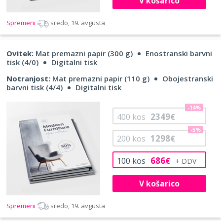
V košarico
Spremeni
sredo, 19. avgusta
Ovitek:
Mat premazni papir (300 g)
Enostranski barvni
tisk (4/0)
Digitalni tisk
Notranjost:
Mat premazni papir (110 g)
Obojestranski
barvni tisk (4/4)
Digitalni tisk
-14%
2349
400
kos
€
-5%
1298
200
kos
€
686
100
kos
€
V košarico
Spremeni
sredo, 19. avgusta