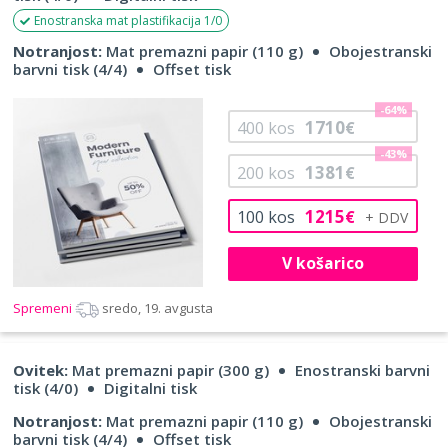
Enostranska mat plastifikacija 1/0
Notranjost:
Mat premazni papir (110 g)
Obojestranski
barvni tisk (4/4)
Offset tisk
-64%
1710
400
kos
€
-43%
1381
200
kos
€
1215
100
kos
€
V košarico
Spremeni
sredo, 19. avgusta
Ovitek:
Mat premazni papir (300 g)
Enostranski barvni
tisk (4/0)
Digitalni tisk
Notranjost:
Mat premazni papir (110 g)
Obojestranski
barvni tisk (4/4)
Offset tisk