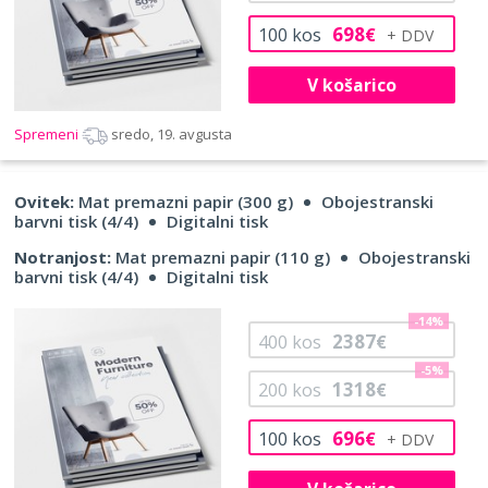
698
100
kos
€
V košarico
Spremeni
sredo, 19. avgusta
Ovitek:
Mat premazni papir (300 g)
Obojestranski
barvni tisk (4/4)
Digitalni tisk
Notranjost:
Mat premazni papir (110 g)
Obojestranski
barvni tisk (4/4)
Digitalni tisk
-14%
2387
400
kos
€
-5%
1318
200
kos
€
696
100
kos
€