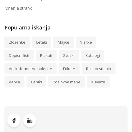
Mnenja strank
Popularna iskanja
Zloženke
Letaki
Majice
Vizitke
Dopisni listi
Plakati
Zvezki
Katalogi
Velikoformatne nalepke
Etikete
Roll up stojala
Vabila
Ceniki
Poslovne mape
Kuverte