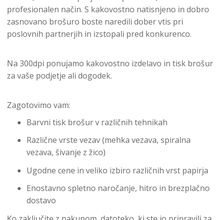
profesionalen način. S kakovostno natisnjeno in dobro
zasnovano brošuro boste naredili dober vtis pri
poslovnih partnerjih in izstopali pred konkurenco.
Na 300dpi ponujamo kakovostno izdelavo in tisk brošur
za vaše podjetje ali dogodek.
Zagotovimo vam:
Barvni tisk brošur v različnih tehnikah
Različne vrste vezav (mehka vezava, spiralna
vezava, šivanje z žico)
Ugodne cene in veliko izbiro različnih vrst papirja
Enostavno spletno naročanje, hitro in brezplačno
dostavo
Ko zaključite z nakupom, datoteko, ki ste jo pripravili za