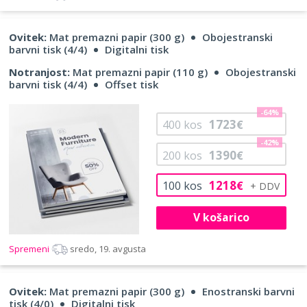
Ovitek:
Mat premazni papir (300 g)
Obojestranski
barvni tisk (4/4)
Digitalni tisk
Notranjost:
Mat premazni papir (110 g)
Obojestranski
barvni tisk (4/4)
Offset tisk
-64%
1723
400
kos
€
-42%
1390
200
kos
€
1218
100
kos
€
V košarico
Spremeni
sredo, 19. avgusta
Ovitek:
Mat premazni papir (300 g)
Enostranski barvni
tisk (4/0)
Digitalni tisk