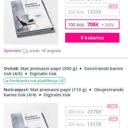
-5%
1333
200
kos
€
708
100
kos
€
V košarico
Spremeni
sredo, 19. avgusta
Ovitek:
Mat premazni papir (300 g)
Enostranski barvni
tisk (4/0)
Digitalni tisk
Enostranska mat plastifikacija 1/0
Notranjost:
Mat premazni papir (110 g)
Obojestranski
barvni tisk (4/4)
Digitalni tisk
-14%
2378
400
kos
€
-5%
1313
200
kos
€