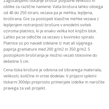
Zagotavljamo tiskanje brošur poljubne velikosti in
oblike za različne namene. Vaša brošura lahko obsega
od 40 do 250 strani, vezava pa je mehka, lepljena,
broširana. Gre za postopek klasične mehke vezava z
lepljenjem notranjosti brošure v enodelni ovitek
oziroma platnico, ki je enako velika kot knjižni blok.
Lahko pa se odločite za vezavo s kovinsko spiralo.
Platnice so po navadi izdelane iz mat ali sijajnega
papirja gramature med 200 g/m2 in 350 g/m2. S
postopkom broširanja je možno vezati tiskovine do
debeline 5 cm.
Cena tiska brošure je odvisna od izbranega materiala,
velikosti, količine in vrste dodelav. V prijazni spletni
tiskarni 300dpi preprosto primerjate izdelke in naročite
pravega za vaš projekt.