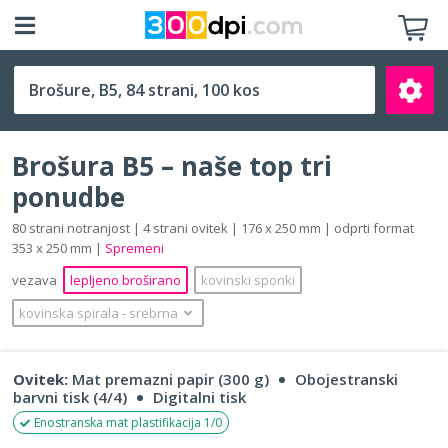
B5 (176 x 250 mm)
Brošura B5 – naše top tri
ponudbe
80 strani notranjost | 4 strani ovitek | 176 x 250 mm | odprti format
353 x 250 mm |
Spremeni
Išči
vezava
lepljeno broširano
kovinski sponki
kovinska spirala
‐
srebrna
Ovitek:
Mat premazni papir (300 g)
Obojestranski
barvni tisk (4/4)
Digitalni tisk
Enostranska mat plastifikacija 1/0