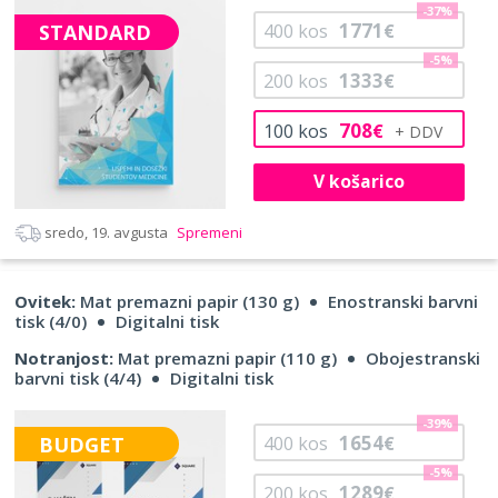
-37%
1771
STANDARD
400
kos
€
-5%
1333
200
kos
€
708
100
kos
€
V košarico
sredo, 19. avgusta
Spremeni
Ovitek:
Mat premazni papir (130 g)
Enostranski barvni
tisk (4/0)
Digitalni tisk
Notranjost:
Mat premazni papir (110 g)
Obojestranski
barvni tisk (4/4)
Digitalni tisk
-39%
1654
BUDGET
400
kos
€
-5%
1289
200
kos
€