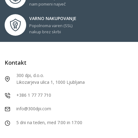
nam pomeni največ
VARNO NAKUPOVANJE
Popolnoma varen (SSL)
nakup brez skrbi
Kontakt
300 dpi, d.o.o.
Likozarjeva ulica 1, 1000 Ljubljana
+386 1 77 77 710
info@300dpi.com
5 dni na teden, med 7:00 in 17:00