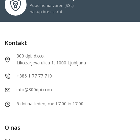
Popolnoma varen (SSL)
nakup brez skrbi
Kontakt
300 dpi, d.o.o.
Likozarjeva ulica 1, 1000 Ljubljana
+386 1 77 77 710
info@300dpi.com
5 dni na teden, med 7:00 in 17:00
O nas