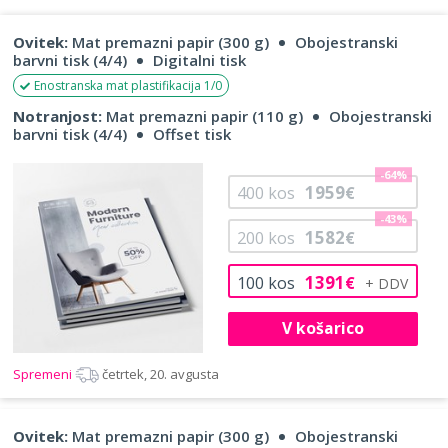
Ovitek:
Mat premazni papir (300 g)
Obojestranski
barvni tisk (4/4)
Digitalni tisk
Enostranska mat plastifikacija 1/0
Notranjost:
Mat premazni papir (110 g)
Obojestranski
barvni tisk (4/4)
Offset tisk
-64%
1959
400
kos
€
-43%
1582
200
kos
€
1391
100
kos
€
V košarico
Spremeni
četrtek, 20. avgusta
Ovitek:
Mat premazni papir (300 g)
Obojestranski