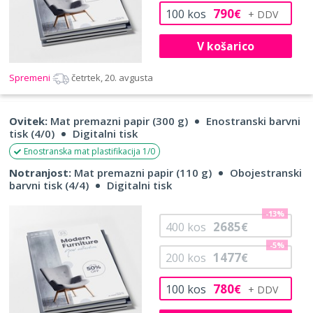
790
100
kos
€
V košarico
Spremeni
četrtek, 20. avgusta
Ovitek:
Mat premazni papir (300 g)
Enostranski barvni
tisk (4/0)
Digitalni tisk
Enostranska mat plastifikacija 1/0
Notranjost:
Mat premazni papir (110 g)
Obojestranski
barvni tisk (4/4)
Digitalni tisk
-13%
2685
400
kos
€
-5%
1477
200
kos
€
780
100
kos
€