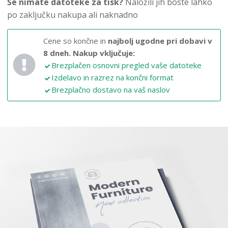
Še nimate datoteke za tisk?
Naložili jih boste lahko
po zaključku nakupa ali naknadno
Cene so končne in
najbolj ugodne pri dobavi v
8 dneh.
Nakup vključuje:
Brezplačen osnovni pregled vaše datoteke
Izdelavo in razrez na končni format
Brezplačno dostavo na vaš naslov