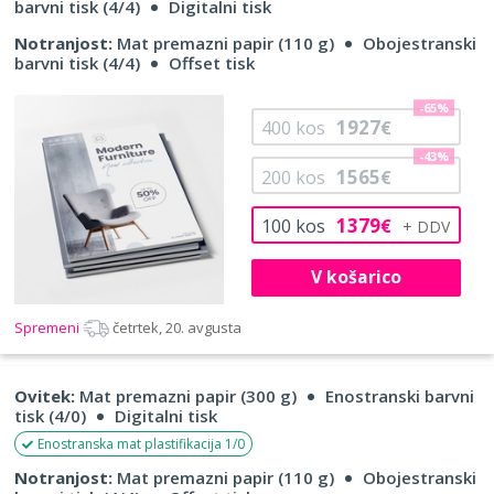
barvni tisk (4/4)
Digitalni tisk
Notranjost:
Mat premazni papir (110 g)
Obojestranski
barvni tisk (4/4)
Offset tisk
-65%
1927
400
kos
€
-43%
1565
200
kos
€
1379
100
kos
€
V košarico
Spremeni
četrtek, 20. avgusta
Ovitek:
Mat premazni papir (300 g)
Enostranski barvni
tisk (4/0)
Digitalni tisk
Enostranska mat plastifikacija 1/0
Notranjost:
Mat premazni papir (110 g)
Obojestranski