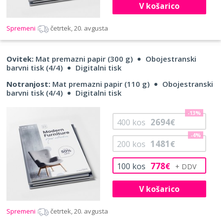
V košarico
Spremeni
četrtek, 20. avgusta
Ovitek:
Mat premazni papir (300 g)
Obojestranski
barvni tisk (4/4)
Digitalni tisk
Notranjost:
Mat premazni papir (110 g)
Obojestranski
barvni tisk (4/4)
Digitalni tisk
-13%
2694
400
kos
€
-4%
1481
200
kos
€
778
100
kos
€
V košarico
Spremeni
četrtek, 20. avgusta