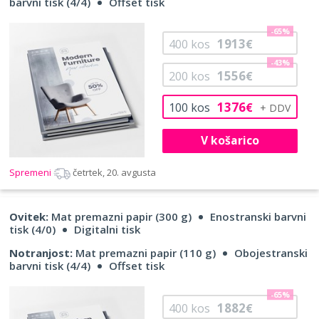
barvni tisk (4/4)
Offset tisk
-65%
1913
400
kos
€
-43%
1556
200
kos
€
1376
100
kos
€
V košarico
Spremeni
četrtek, 20. avgusta
Ovitek:
Mat premazni papir (300 g)
Enostranski barvni
tisk (4/0)
Digitalni tisk
Notranjost:
Mat premazni papir (110 g)
Obojestranski
barvni tisk (4/4)
Offset tisk
-65%
1882
400
kos
€