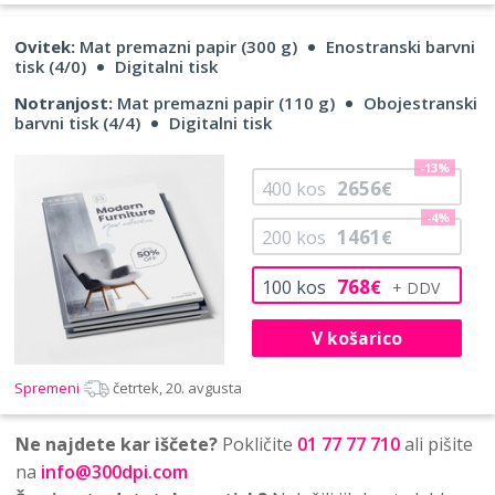
Ovitek:
Mat premazni papir (300 g)
Enostranski barvni
tisk (4/0)
Digitalni tisk
Notranjost:
Mat premazni papir (110 g)
Obojestranski
barvni tisk (4/4)
Digitalni tisk
-13%
2656
400
kos
€
-4%
1461
200
kos
€
768
100
kos
€
V košarico
Spremeni
četrtek, 20. avgusta
Ne najdete kar iščete?
Pokličite
01 77 77 710
ali pišite
na
info@300dpi.com