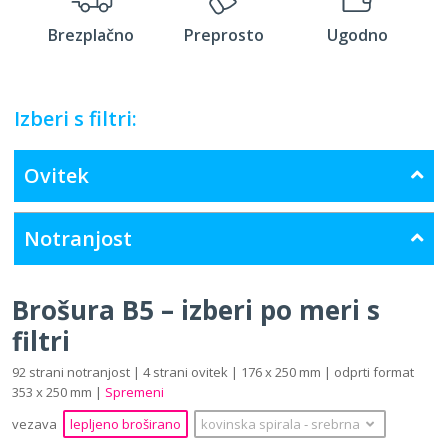
Brezplačno
Preprosto
Ugodno
Izberi s filtri:
Ovitek
Notranjost
Brošura B5 – izberi po meri s
filtri
92 strani notranjost | 4 strani ovitek | 176 x 250 mm | odprti format
353 x 250 mm |
Spremeni
vezava
lepljeno broširano
kovinska spirala
‐
srebrna