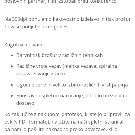
poslovnih partnerjih in izstopali pred konkurenco.
Na 300dpi ponujamo kakovostno izdelavo in tisk brošur
za vaše podjetje ali dogodek.
Zagotovimo vam:
Barvni tisk brošur v različnih tehnikah
Različne vrste vezav (mehka vezava, spiralna
vezava, šivanje z žico)
Ugodne cene in veliko izbiro različnih vrst papirja
Enostavno spletno naročanje, hitro in brezplačno
dostavo
Ko zaključite z nakupom, datoteko, ki ste jo pripravili za
tisk (v PDF formatu), naložite na naši spletni strani ali
pa nam jo pošljite naknadno preko povezave, ki jo