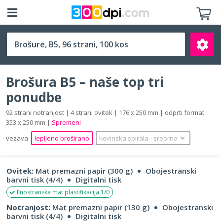
B5 (176 x 250 mm)
Brošura B5 – naše top tri
ponudbe
92 strani notranjost | 4 strani ovitek | 176 x 250 mm | odprti format
353 x 250 mm |
Spremeni
Išči
vezava
lepljeno broširano
kovinska spirala
‐
srebrna
Ovitek:
Mat premazni papir (300 g)
Obojestranski
barvni tisk (4/4)
Digitalni tisk
Enostranska mat plastifikacija 1/0
Notranjost:
Mat premazni papir (130 g)
Obojestranski
barvni tisk (4/4)
Digitalni tisk