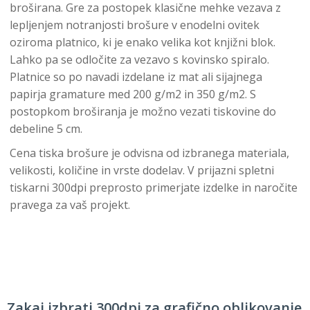
broširana. Gre za postopek klasične mehke vezava z
lepljenjem notranjosti brošure v enodelni ovitek
oziroma platnico, ki je enako velika kot knjižni blok.
Lahko pa se odločite za vezavo s kovinsko spiralo.
Platnice so po navadi izdelane iz mat ali sijajnega
papirja gramature med 200 g/m2 in 350 g/m2. S
postopkom broširanja je možno vezati tiskovine do
debeline 5 cm.
Cena tiska brošure je odvisna od izbranega materiala,
velikosti, količine in vrste dodelav. V prijazni spletni
tiskarni 300dpi preprosto primerjate izdelke in naročite
pravega za vaš projekt.
Zakaj izbrati 300dpi za grafično oblikovanje