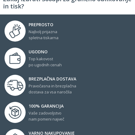
in tisk?
PREPROSTO
Najbolj prijazna
spletna tiskarna
UGODNO
Top kakovost
po ugodnih cenah
BREZPLAČNA DOSTAVA
Pravočasna in brezplačna
dostava za vsa naročila
100% GARANCIJA
Vaše zadovoljstvo
nam pomeni največ
VARNO NAKUPOVANJE