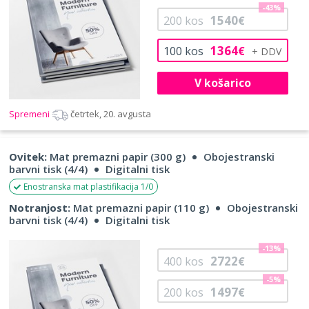
-43%
1540
200
kos
€
1364
100
kos
€
V košarico
Spremeni
četrtek, 20. avgusta
Ovitek:
Mat premazni papir (300 g)
Obojestranski
barvni tisk (4/4)
Digitalni tisk
Enostranska mat plastifikacija 1/0
Notranjost:
Mat premazni papir (110 g)
Obojestranski
barvni tisk (4/4)
Digitalni tisk
-13%
2722
400
kos
€
-5%
1497
200
kos
€