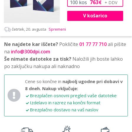
763
100
kos
€
V košarico
četrtek, 20. avgusta
Spremeni
Ne najdete kar iščete?
Pokličite
01 77 77 710
ali pišite
na
info@300dpi.com
Še nimate datoteke za tisk?
Naložili jih boste lahko
po zaključku nakupa ali naknadno
Cene so končne in
najbolj ugodne pri dobavi v
8 dneh.
Nakup vključuje:
Brezplačen osnovni pregled vaše datoteke
Izdelavo in razrez na končni format
Brezplačno dostavo na vaš naslov