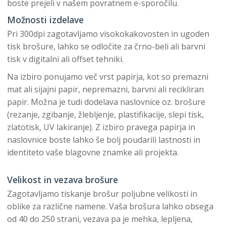
boste prejeli v našem povratnem e-sporočilu.
Možnosti izdelave
Pri 300dpi zagotavljamo visokokakovosten in ugoden
tisk brošure, lahko se odločite za črno-beli ali barvni
tisk v digitalni ali offset tehniki.
Na izbiro ponujamo več vrst papirja, kot so premazni
mat ali sijajni papir, nepremazni, barvni ali recikliran
papir. Možna je tudi dodelava naslovnice oz. brošure
(rezanje, zgibanje, žlebljenje, plastifikacije, slepi tisk,
zlatotisk, UV lakiranje). Z izbiro pravega papirja in
naslovnice boste lahko še bolj poudarili lastnosti in
identiteto vaše blagovne znamke ali projekta.
Velikost in vezava brošure
Zagotavljamo tiskanje brošur poljubne velikosti in
oblike za različne namene. Vaša brošura lahko obsega
od 40 do 250 strani, vezava pa je mehka, lepljena,