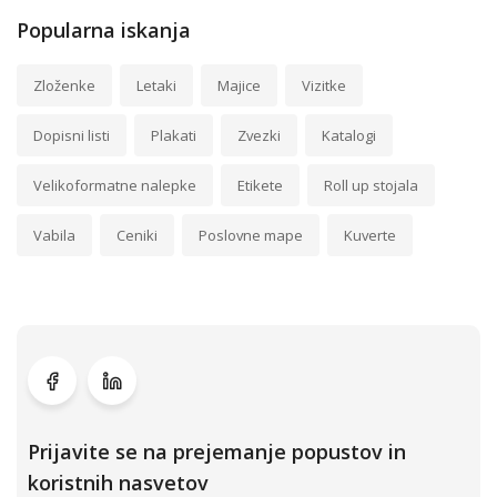
Popularna iskanja
Zloženke
Letaki
Majice
Vizitke
Dopisni listi
Plakati
Zvezki
Katalogi
Velikoformatne nalepke
Etikete
Roll up stojala
Vabila
Ceniki
Poslovne mape
Kuverte
Prijavite se na prejemanje popustov in
koristnih nasvetov