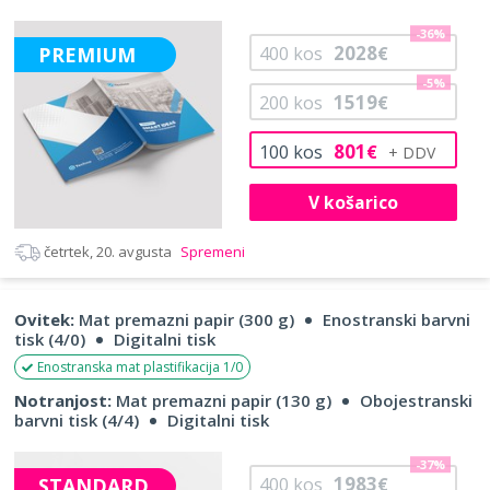
-36%
2028
PREMIUM
400
kos
€
-5%
1519
200
kos
€
801
100
kos
€
V košarico
četrtek, 20. avgusta
Spremeni
Ovitek:
Mat premazni papir (300 g)
Enostranski barvni
tisk (4/0)
Digitalni tisk
Enostranska mat plastifikacija 1/0
Notranjost:
Mat premazni papir (130 g)
Obojestranski
barvni tisk (4/4)
Digitalni tisk
-37%
1983
STANDARD
400
kos
€