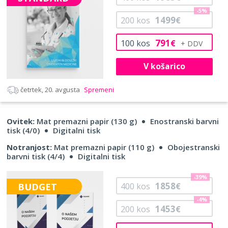
-5%
1499
200
kos
€
791
100
kos
€
V košarico
četrtek, 20. avgusta
Spremeni
Ovitek:
Mat premazni papir (130 g)
Enostranski barvni
tisk (4/0)
Digitalni tisk
Notranjost:
Mat premazni papir (110 g)
Obojestranski
barvni tisk (4/4)
Digitalni tisk
-39%
1858
BUDGET
400
kos
€
-4%
1453
200
kos
€