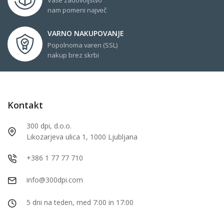
nam pomeni največ
VARNO NAKUPOVANJE
Popolnoma varen (SSL)
nakup brez skrbi
Kontakt
300 dpi, d.o.o.
Likozarjeva ulica 1, 1000 Ljubljana
+386 1 77 77 710
info@300dpi.com
5 dni na teden, med 7:00 in 17:00