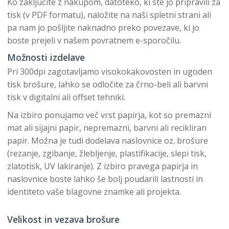
Ko zaključite z nakupom, datoteko, ki ste jo pripravili za
tisk (v PDF formatu), naložite na naši spletni strani ali
pa nam jo pošljite naknadno preko povezave, ki jo
boste prejeli v našem povratnem e-sporočilu.
Možnosti izdelave
Pri 300dpi zagotavljamo visokokakovosten in ugoden
tisk brošure, lahko se odločite za črno-beli ali barvni
tisk v digitalni ali offset tehniki.
Na izbiro ponujamo več vrst papirja, kot so premazni
mat ali sijajni papir, nepremazni, barvni ali recikliran
papir. Možna je tudi dodelava naslovnice oz. brošure
(rezanje, zgibanje, žlebljenje, plastifikacije, slepi tisk,
zlatotisk, UV lakiranje). Z izbiro pravega papirja in
naslovnice boste lahko še bolj poudarili lastnosti in
identiteto vaše blagovne znamke ali projekta.
Velikost in vezava brošure