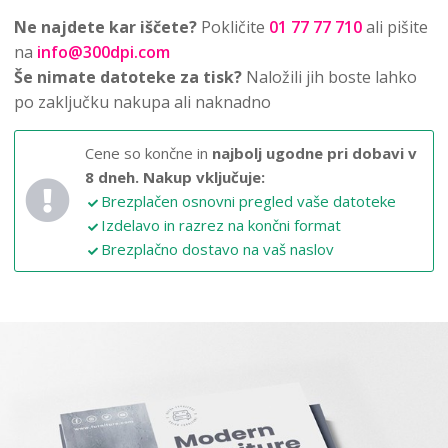
Ne najdete kar iščete?
Pokličite
01 77 77 710
ali pišite
na
info@300dpi.com
Še nimate datoteke za tisk?
Naložili jih boste lahko
po zaključku nakupa ali naknadno
Cene so končne in
najbolj ugodne pri dobavi v
8 dneh.
Nakup vključuje:
Brezplačen osnovni pregled vaše datoteke
Izdelavo in razrez na končni format
Brezplačno dostavo na vaš naslov