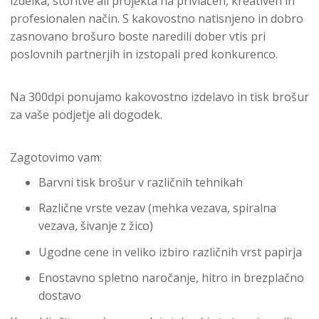
izdelka, storitve ali projekta na privlačen, kreativen in
profesionalen način. S kakovostno natisnjeno in dobro
zasnovano brošuro boste naredili dober vtis pri
poslovnih partnerjih in izstopali pred konkurenco.
Na 300dpi ponujamo kakovostno izdelavo in tisk brošur
za vaše podjetje ali dogodek.
Zagotovimo vam:
Barvni tisk brošur v različnih tehnikah
Različne vrste vezav (mehka vezava, spiralna
vezava, šivanje z žico)
Ugodne cene in veliko izbiro različnih vrst papirja
Enostavno spletno naročanje, hitro in brezplačno
dostavo