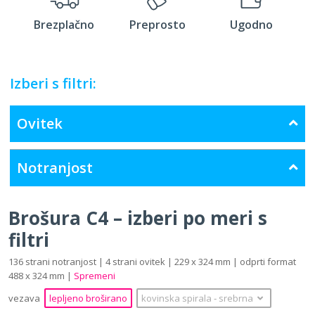
Brezplačno
Preprosto
Ugodno
Izberi s filtri:
Ovitek
Notranjost
Brošura C4 – izberi po meri s
filtri
136 strani notranjost | 4 strani ovitek | 229 x 324 mm | odprti format
488 x 324 mm |
Spremeni
vezava
lepljeno broširano
kovinska spirala
‐
srebrna