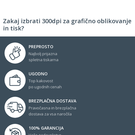
Zakaj izbrati 300dpi za grafično oblikovanje
in tisk?
PREPROSTO
Najbolj prijazna
spletna tiskarna
UGODNO
Top kakovost
po ugodnih cenah
BREZPLAČNA DOSTAVA
Pravočasna in brezplačna
dostava za vsa naročila
100% GARANCIJA
Vaše zadovoljstvo