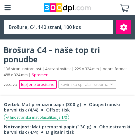
C4 (229 x 324 mm)
Brošura C4 – naše top tri
ponudbe
136 strani notranjost | 4 strani ovitek | 229 x 324 mm | odprti format
488 x 324 mm |
Spremeni
Išči
vezava
lepljeno broširano
kovinska spirala
‐
srebrna
Ovitek:
Mat premazni papir (300 g)
Obojestranski
barvni tisk (4/4)
Offset tisk
Enostranska mat plastifikacija 1/0
Notranjost:
Mat premazni papir (130 g)
Obojestranski
barvni tisk (4/4)
Digitalni tisk