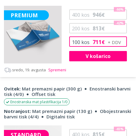
-66%
946
PREMIUM
400
kos
€
-42%
813
200
kos
€
711
100
kos
€
V košarico
sredo, 19. avgusta
Spremeni
Ovitek:
Mat premazni papir (300 g)
Enostranski barvni
tisk (4/0)
Offset tisk
Enostranska mat plastifikacija 1/0
Notranjost:
Mat premazni papir (130 g)
Obojestranski
barvni tisk (4/4)
Digitalni tisk
-65%
815
STANDARD
400
kos
€