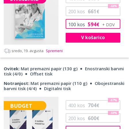
-44%
661
200
kos
€
594
100
kos
€
V košarico
sredo, 19. avgusta
Spremeni
Ovitek:
Mat premazni papir (130 g)
Enostranski barvni
tisk (4/0)
Offset tisk
Notranjost:
Mat premazni papir (110 g)
Obojestranski
barvni tisk (4/4)
Digitalni tisk
-67%
704
BUDGET
400
kos
€
-44%
600
200
kos
€