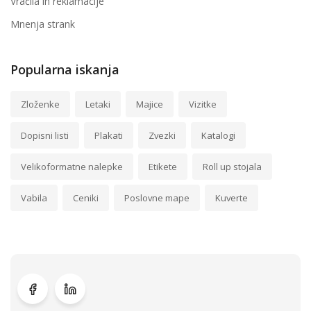
Vračila in reklamacije
Mnenja strank
Popularna iskanja
Zloženke
Letaki
Majice
Vizitke
Dopisni listi
Plakati
Zvezki
Katalogi
Velikoformatne nalepke
Etikete
Roll up stojala
Vabila
Ceniki
Poslovne mape
Kuverte