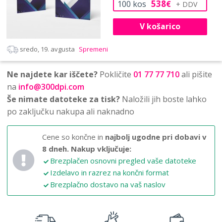
538
100
kos
€
V košarico
sredo, 19. avgusta
Spremeni
Ne najdete kar iščete?
Pokličite
01 77 77 710
ali pišite
na
info@300dpi.com
Še nimate datoteke za tisk?
Naložili jih boste lahko
po zaključku nakupa ali naknadno
Cene so končne in
najbolj ugodne pri dobavi v
8 dneh.
Nakup vključuje:
Brezplačen osnovni pregled vaše datoteke
Izdelavo in razrez na končni format
Brezplačno dostavo na vaš naslov