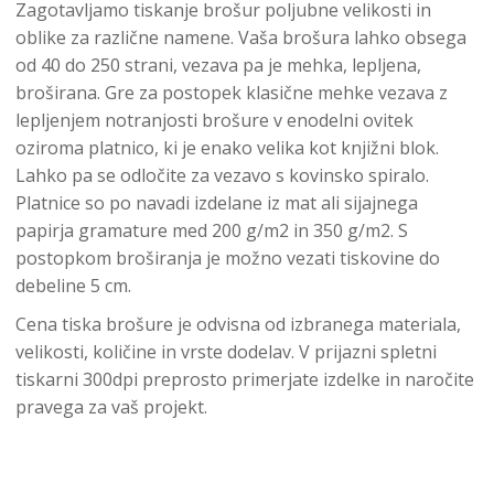
Zagotavljamo tiskanje brošur poljubne velikosti in
oblike za različne namene. Vaša brošura lahko obsega
od 40 do 250 strani, vezava pa je mehka, lepljena,
broširana. Gre za postopek klasične mehke vezava z
lepljenjem notranjosti brošure v enodelni ovitek
oziroma platnico, ki je enako velika kot knjižni blok.
Lahko pa se odločite za vezavo s kovinsko spiralo.
Platnice so po navadi izdelane iz mat ali sijajnega
papirja gramature med 200 g/m2 in 350 g/m2. S
postopkom broširanja je možno vezati tiskovine do
debeline 5 cm.
Cena tiska brošure je odvisna od izbranega materiala,
velikosti, količine in vrste dodelav. V prijazni spletni
tiskarni 300dpi preprosto primerjate izdelke in naročite
pravega za vaš projekt.