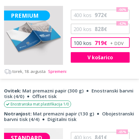
-66%
972
PREMIUM
400
kos
€
-42%
828
200
kos
€
719
100
kos
€
V košarico
torek, 18. avgusta
Spremeni
Ovitek:
Mat premazni papir (300 g)
Enostranski barvni
tisk (4/0)
Offset tisk
Enostranska mat plastifikacija 1/0
Notranjost:
Mat premazni papir (130 g)
Obojestranski
barvni tisk (4/4)
Digitalni tisk
-65%
841
STANDARD
400
kos
€