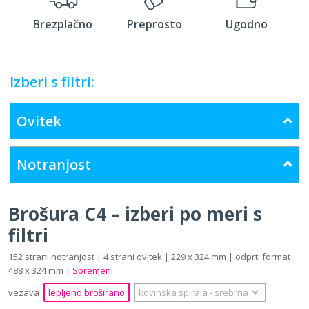
Brezplačno
Preprosto
Ugodno
Izberi s filtri:
Ovitek
Notranjost
Brošura C4 – izberi po meri s
filtri
152 strani notranjost | 4 strani ovitek | 229 x 324 mm | odprti format
488 x 324 mm |
Spremeni
vezava
lepljeno broširano
kovinska spirala
‐
srebrna