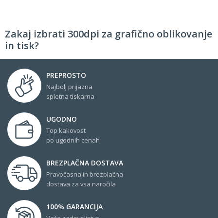
Zakaj izbrati 300dpi za grafično oblikovanje
in tisk?
PREPROSTO
Najbolj prijazna
spletna tiskarna
UGODNO
Top kakovost
po ugodnih cenah
BREZPLAČNA DOSTAVA
Pravočasna in brezplačna
dostava za vsa naročila
100% GARANCIJA
Vaše zadovoljstvo