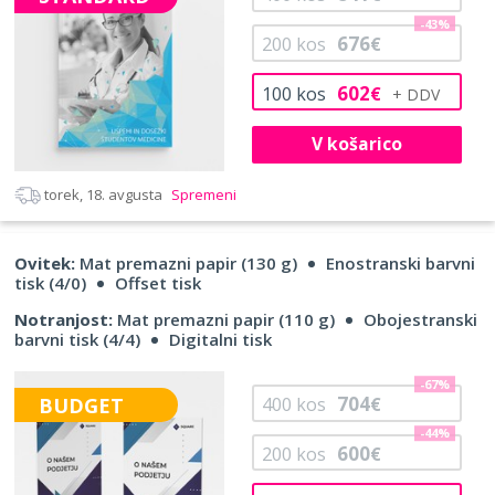
-43%
676
200
kos
€
602
100
kos
€
V košarico
torek, 18. avgusta
Spremeni
Ovitek:
Mat premazni papir (130 g)
Enostranski barvni
tisk (4/0)
Offset tisk
Notranjost:
Mat premazni papir (110 g)
Obojestranski
barvni tisk (4/4)
Digitalni tisk
-67%
704
BUDGET
400
kos
€
-44%
600
200
kos
€