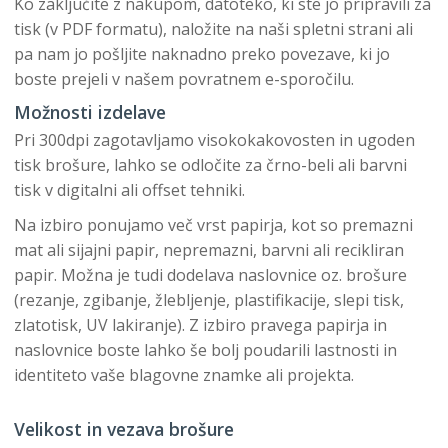
Ko zaključite z nakupom, datoteko, ki ste jo pripravili za
tisk (v PDF formatu), naložite na naši spletni strani ali
pa nam jo pošljite naknadno preko povezave, ki jo
boste prejeli v našem povratnem e-sporočilu.
Možnosti izdelave
Pri 300dpi zagotavljamo visokokakovosten in ugoden
tisk brošure, lahko se odločite za črno-beli ali barvni
tisk v digitalni ali offset tehniki.
Na izbiro ponujamo več vrst papirja, kot so premazni
mat ali sijajni papir, nepremazni, barvni ali recikliran
papir. Možna je tudi dodelava naslovnice oz. brošure
(rezanje, zgibanje, žlebljenje, plastifikacije, slepi tisk,
zlatotisk, UV lakiranje). Z izbiro pravega papirja in
naslovnice boste lahko še bolj poudarili lastnosti in
identiteto vaše blagovne znamke ali projekta.
Velikost in vezava brošure