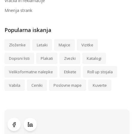
Vračila in reklamacije
Mnenja strank
Popularna iskanja
Zloženke
Letaki
Majice
Vizitke
Dopisni listi
Plakati
Zvezki
Katalogi
Velikoformatne nalepke
Etikete
Roll up stojala
Vabila
Ceniki
Poslovne mape
Kuverte