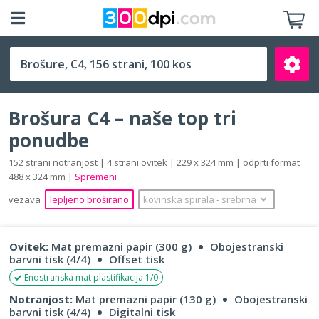
C4 (229 x 324 mm)
Brošura C4 – naše top tri
ponudbe
152 strani notranjost | 4 strani ovitek | 229 x 324 mm | odprti format
488 x 324 mm |
Spremeni
Išči
vezava
lepljeno broširano
kovinska spirala
‐
srebrna
Ovitek:
Mat premazni papir (300 g)
Obojestranski
barvni tisk (4/4)
Offset tisk
Enostranska mat plastifikacija 1/0
Notranjost:
Mat premazni papir (130 g)
Obojestranski
barvni tisk (4/4)
Digitalni tisk