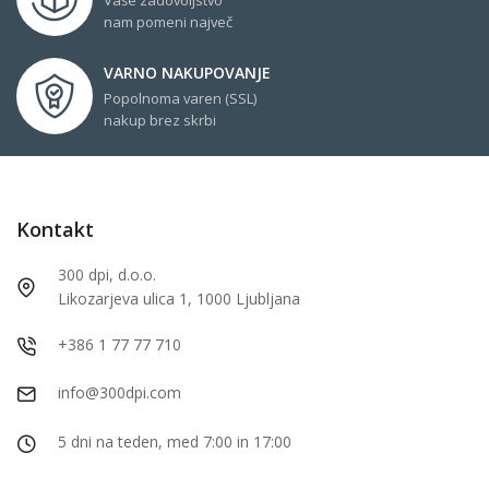
nam pomeni največ
VARNO NAKUPOVANJE
Popolnoma varen (SSL)
nakup brez skrbi
Kontakt
300 dpi, d.o.o.
Likozarjeva ulica 1, 1000 Ljubljana
+386 1 77 77 710
info@300dpi.com
5 dni na teden, med 7:00 in 17:00