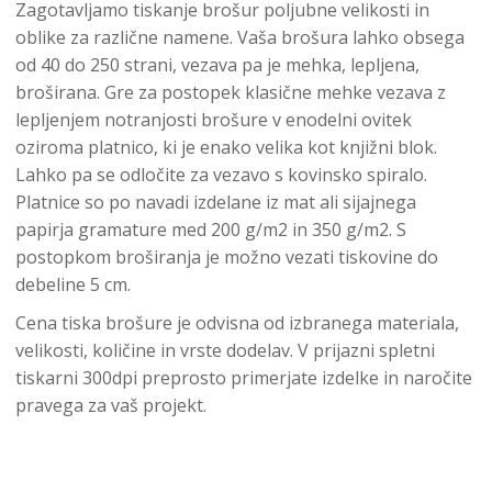
Zagotavljamo tiskanje brošur poljubne velikosti in
oblike za različne namene. Vaša brošura lahko obsega
od 40 do 250 strani, vezava pa je mehka, lepljena,
broširana. Gre za postopek klasične mehke vezava z
lepljenjem notranjosti brošure v enodelni ovitek
oziroma platnico, ki je enako velika kot knjižni blok.
Lahko pa se odločite za vezavo s kovinsko spiralo.
Platnice so po navadi izdelane iz mat ali sijajnega
papirja gramature med 200 g/m2 in 350 g/m2. S
postopkom broširanja je možno vezati tiskovine do
debeline 5 cm.
Cena tiska brošure je odvisna od izbranega materiala,
velikosti, količine in vrste dodelav. V prijazni spletni
tiskarni 300dpi preprosto primerjate izdelke in naročite
pravega za vaš projekt.