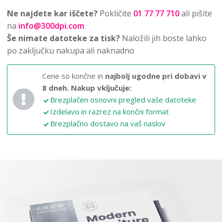
Ne najdete kar iščete?
Pokličite
01 77 77 710
ali pišite
na
info@300dpi.com
Še nimate datoteke za tisk?
Naložili jih boste lahko
po zaključku nakupa ali naknadno
Cene so končne in
najbolj ugodne pri dobavi v
8 dneh.
Nakup vključuje:
Brezplačen osnovni pregled vaše datoteke
Izdelavo in razrez na končni format
Brezplačno dostavo na vaš naslov