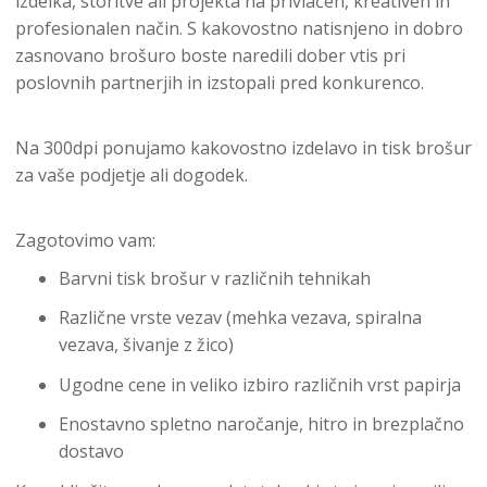
izdelka, storitve ali projekta na privlačen, kreativen in
profesionalen način. S kakovostno natisnjeno in dobro
zasnovano brošuro boste naredili dober vtis pri
poslovnih partnerjih in izstopali pred konkurenco.
Na 300dpi ponujamo kakovostno izdelavo in tisk brošur
za vaše podjetje ali dogodek.
Zagotovimo vam:
Barvni tisk brošur v različnih tehnikah
Različne vrste vezav (mehka vezava, spiralna
vezava, šivanje z žico)
Ugodne cene in veliko izbiro različnih vrst papirja
Enostavno spletno naročanje, hitro in brezplačno
dostavo