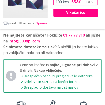
538
100
kos
€
V košarico
torek, 18. avgusta
Spremeni
Ne najdete kar iščete?
Pokličite
01 77 77 710
ali pišite
na
info@300dpi.com
Še nimate datoteke za tisk?
Naložili jih boste lahko
po zaključku nakupa ali naknadno
Cene so končne in
najbolj ugodne pri dobavi v
8 dneh.
Nakup vključuje:
Brezplačen osnovni pregled vaše datoteke
Izdelavo in razrez na končni format
Brezplačno dostavo na vaš naslov