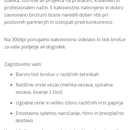
izdelka, storitve ali projekta na privlačen, kreativen in
profesionalen način. S kakovostno natisnjeno in dobro
zasnovano brošuro boste naredili dober vtis pri
poslovnih partnerjih in izstopali pred konkurenco.
Na 300dpi ponujamo kakovostno izdelavo in tisk brošur
za vaše podjetje ali dogodek.
Zagotovimo vam:
Barvni tisk brošur v različnih tehnikah
Različne vrste vezav (mehka vezava, spiralna
vezava, šivanje z žico)
Ugodne cene in veliko izbiro različnih vrst papirja
Enostavno spletno naročanje, hitro in brezplačno
dostavo