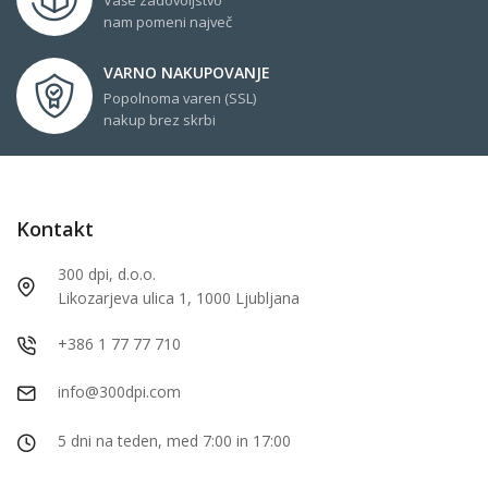
nam pomeni največ
VARNO NAKUPOVANJE
Popolnoma varen (SSL)
nakup brez skrbi
Kontakt
300 dpi, d.o.o.
Likozarjeva ulica 1, 1000 Ljubljana
+386 1 77 77 710
info@300dpi.com
5 dni na teden, med 7:00 in 17:00