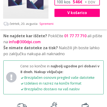
546
100
kos
€
V košarico
četrtek, 20. avgusta
Spremeni
Ne najdete kar iščete?
Pokličite
01 77 77 710
ali pišite
na
info@300dpi.com
Še nimate datoteke za tisk?
Naložili jih boste lahko
po zaključku nakupa ali naknadno
Cene so končne in
najbolj ugodne pri dobavi v
8 dneh.
Nakup vključuje:
Brezplačen osnovni pregled vaše datoteke
Izdelavo in razrez na končni format
Brezplačno dostavo na vaš naslov