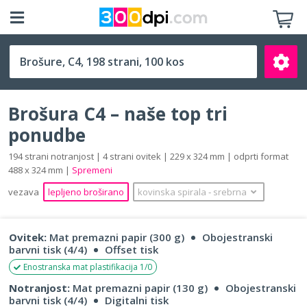
C4 (229 x 324 mm)
Brošura C4 – naše top tri
ponudbe
194 strani notranjost | 4 strani ovitek | 229 x 324 mm | odprti format
488 x 324 mm |
Spremeni
Išči
vezava
lepljeno broširano
kovinska spirala
‐
srebrna
Ovitek:
Mat premazni papir (300 g)
Obojestranski
barvni tisk (4/4)
Offset tisk
Enostranska mat plastifikacija 1/0
Notranjost:
Mat premazni papir (130 g)
Obojestranski
barvni tisk (4/4)
Digitalni tisk