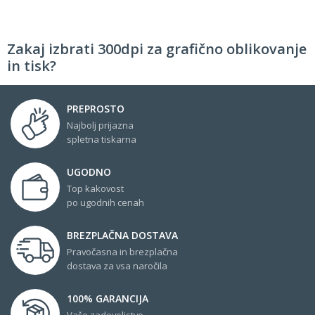
Zakaj izbrati 300dpi za grafično oblikovanje
in tisk?
PREPROSTO
Najbolj prijazna
spletna tiskarna
UGODNO
Top kakovost
po ugodnih cenah
BREZPLAČNA DOSTAVA
Pravočasna in brezplačna
dostava za vsa naročila
100% GARANCIJA
Vaše zadovoljstvo