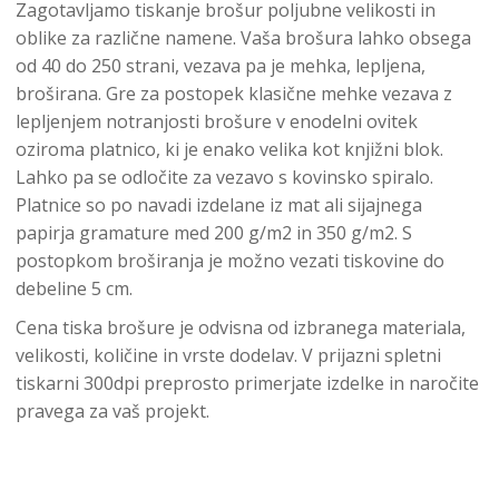
Zagotavljamo tiskanje brošur poljubne velikosti in
oblike za različne namene. Vaša brošura lahko obsega
od 40 do 250 strani, vezava pa je mehka, lepljena,
broširana. Gre za postopek klasične mehke vezava z
lepljenjem notranjosti brošure v enodelni ovitek
oziroma platnico, ki je enako velika kot knjižni blok.
Lahko pa se odločite za vezavo s kovinsko spiralo.
Platnice so po navadi izdelane iz mat ali sijajnega
papirja gramature med 200 g/m2 in 350 g/m2. S
postopkom broširanja je možno vezati tiskovine do
debeline 5 cm.
Cena tiska brošure je odvisna od izbranega materiala,
velikosti, količine in vrste dodelav. V prijazni spletni
tiskarni 300dpi preprosto primerjate izdelke in naročite
pravega za vaš projekt.