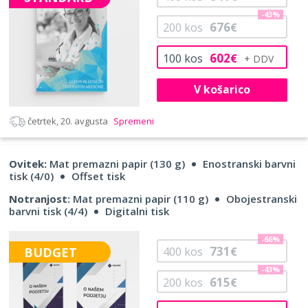
-43%
676
200
kos
€
602
100
kos
€
V košarico
četrtek, 20. avgusta
Spremeni
Ovitek:
Mat premazni papir (130 g)
Enostranski barvni
tisk (4/0)
Offset tisk
Notranjost:
Mat premazni papir (110 g)
Obojestranski
barvni tisk (4/4)
Digitalni tisk
-66%
731
BUDGET
400
kos
€
-43%
615
200
kos
€