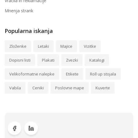
Vračila in reklamacije
Mnenja strank
Popularna iskanja
Zloženke
Letaki
Majice
Vizitke
Dopisni listi
Plakati
Zvezki
Katalogi
Velikoformatne nalepke
Etikete
Roll up stojala
Vabila
Ceniki
Poslovne mape
Kuverte