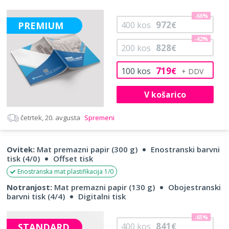
-66%
972
PREMIUM
400
kos
€
-42%
828
200
kos
€
719
100
kos
€
V košarico
četrtek, 20. avgusta
Spremeni
Ovitek:
Mat premazni papir (300 g)
Enostranski barvni
tisk (4/0)
Offset tisk
Enostranska mat plastifikacija 1/0
Notranjost:
Mat premazni papir (130 g)
Obojestranski
barvni tisk (4/4)
Digitalni tisk
-65%
841
STANDARD
400
kos
€