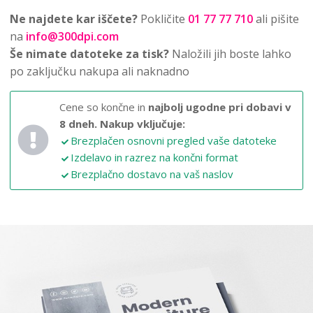
Ne najdete kar iščete?
Pokličite
01 77 77 710
ali pišite
na
info@300dpi.com
Še nimate datoteke za tisk?
Naložili jih boste lahko
po zaključku nakupa ali naknadno
Cene so končne in
najbolj ugodne pri dobavi v
8 dneh.
Nakup vključuje:
Brezplačen osnovni pregled vaše datoteke
Izdelavo in razrez na končni format
Brezplačno dostavo na vaš naslov