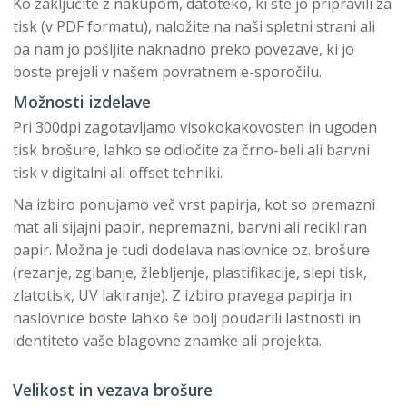
Ko zaključite z nakupom, datoteko, ki ste jo pripravili za
tisk (v PDF formatu), naložite na naši spletni strani ali
pa nam jo pošljite naknadno preko povezave, ki jo
boste prejeli v našem povratnem e-sporočilu.
Možnosti izdelave
Pri 300dpi zagotavljamo visokokakovosten in ugoden
tisk brošure, lahko se odločite za črno-beli ali barvni
tisk v digitalni ali offset tehniki.
Na izbiro ponujamo več vrst papirja, kot so premazni
mat ali sijajni papir, nepremazni, barvni ali recikliran
papir. Možna je tudi dodelava naslovnice oz. brošure
(rezanje, zgibanje, žlebljenje, plastifikacije, slepi tisk,
zlatotisk, UV lakiranje). Z izbiro pravega papirja in
naslovnice boste lahko še bolj poudarili lastnosti in
identiteto vaše blagovne znamke ali projekta.
Velikost in vezava brošure