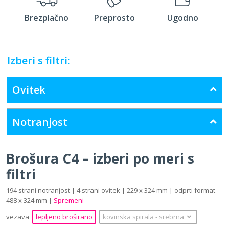
Brezplačno
Preprosto
Ugodno
Izberi s filtri:
Ovitek
Notranjost
Brošura C4 – izberi po meri s
filtri
194 strani notranjost | 4 strani ovitek | 229 x 324 mm | odprti format
488 x 324 mm |
Spremeni
vezava
lepljeno broširano
kovinska spirala
‐
srebrna