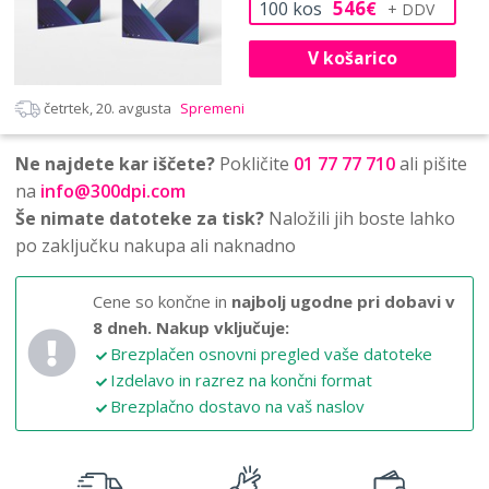
546
100
kos
€
V košarico
četrtek, 20. avgusta
Spremeni
Ne najdete kar iščete?
Pokličite
01 77 77 710
ali pišite
na
info@300dpi.com
Še nimate datoteke za tisk?
Naložili jih boste lahko
po zaključku nakupa ali naknadno
Cene so končne in
najbolj ugodne pri dobavi v
8 dneh.
Nakup vključuje:
Brezplačen osnovni pregled vaše datoteke
Izdelavo in razrez na končni format
Brezplačno dostavo na vaš naslov