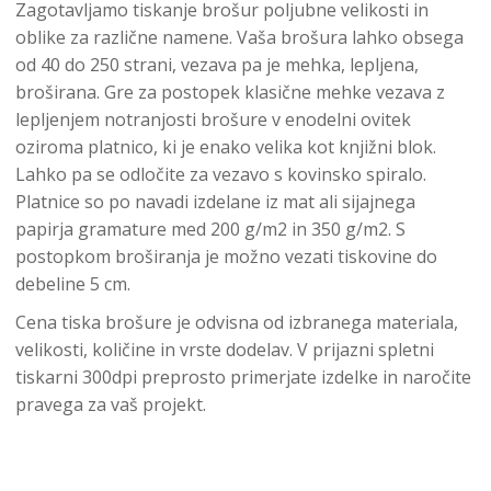
Zagotavljamo tiskanje brošur poljubne velikosti in
oblike za različne namene. Vaša brošura lahko obsega
od 40 do 250 strani, vezava pa je mehka, lepljena,
broširana. Gre za postopek klasične mehke vezava z
lepljenjem notranjosti brošure v enodelni ovitek
oziroma platnico, ki je enako velika kot knjižni blok.
Lahko pa se odločite za vezavo s kovinsko spiralo.
Platnice so po navadi izdelane iz mat ali sijajnega
papirja gramature med 200 g/m2 in 350 g/m2. S
postopkom broširanja je možno vezati tiskovine do
debeline 5 cm.
Cena tiska brošure je odvisna od izbranega materiala,
velikosti, količine in vrste dodelav. V prijazni spletni
tiskarni 300dpi preprosto primerjate izdelke in naročite
pravega za vaš projekt.