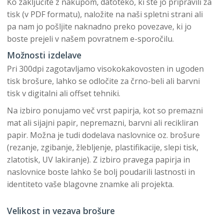
Ko zaključite z nakupom, datoteko, ki ste jo pripravili za
tisk (v PDF formatu), naložite na naši spletni strani ali
pa nam jo pošljite naknadno preko povezave, ki jo
boste prejeli v našem povratnem e-sporočilu.
Možnosti izdelave
Pri 300dpi zagotavljamo visokokakovosten in ugoden
tisk brošure, lahko se odločite za črno-beli ali barvni
tisk v digitalni ali offset tehniki.
Na izbiro ponujamo več vrst papirja, kot so premazni
mat ali sijajni papir, nepremazni, barvni ali recikliran
papir. Možna je tudi dodelava naslovnice oz. brošure
(rezanje, zgibanje, žlebljenje, plastifikacije, slepi tisk,
zlatotisk, UV lakiranje). Z izbiro pravega papirja in
naslovnice boste lahko še bolj poudarili lastnosti in
identiteto vaše blagovne znamke ali projekta.
Velikost in vezava brošure