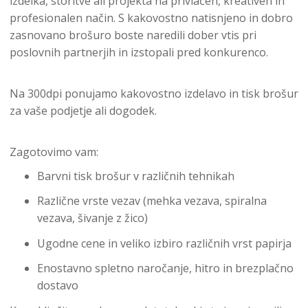
izdelka, storitve ali projekta na privlačen, kreativen in
profesionalen način. S kakovostno natisnjeno in dobro
zasnovano brošuro boste naredili dober vtis pri
poslovnih partnerjih in izstopali pred konkurenco.
Na 300dpi ponujamo kakovostno izdelavo in tisk brošur
za vaše podjetje ali dogodek.
Zagotovimo vam:
Barvni tisk brošur v različnih tehnikah
Različne vrste vezav (mehka vezava, spiralna
vezava, šivanje z žico)
Ugodne cene in veliko izbiro različnih vrst papirja
Enostavno spletno naročanje, hitro in brezplačno
dostavo