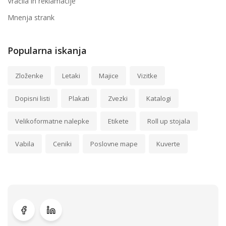
Vračila in reklamacije
Mnenja strank
Popularna iskanja
Zloženke
Letaki
Majice
Vizitke
Dopisni listi
Plakati
Zvezki
Katalogi
Velikoformatne nalepke
Etikete
Roll up stojala
Vabila
Ceniki
Poslovne mape
Kuverte