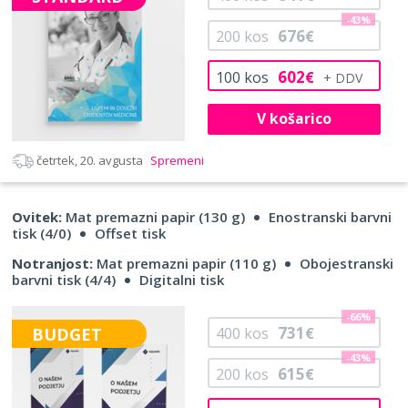
-43%
676
200
kos
€
602
100
kos
€
V košarico
četrtek, 20. avgusta
Spremeni
Ovitek:
Mat premazni papir (130 g)
Enostranski barvni
tisk (4/0)
Offset tisk
Notranjost:
Mat premazni papir (110 g)
Obojestranski
barvni tisk (4/4)
Digitalni tisk
-66%
731
BUDGET
400
kos
€
-43%
615
200
kos
€