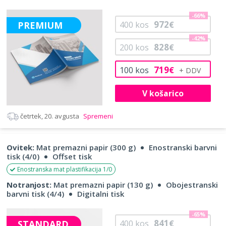
-66%
972
PREMIUM
400
kos
€
-42%
828
200
kos
€
719
100
kos
€
V košarico
četrtek, 20. avgusta
Spremeni
Ovitek:
Mat premazni papir (300 g)
Enostranski barvni
tisk (4/0)
Offset tisk
Enostranska mat plastifikacija 1/0
Notranjost:
Mat premazni papir (130 g)
Obojestranski
barvni tisk (4/4)
Digitalni tisk
-65%
841
STANDARD
400
kos
€