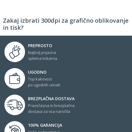
Zakaj izbrati 300dpi za grafično oblikovanje
in tisk?
PREPROSTO
Najbolj prijazna
spletna tiskarna
UGODNO
Top kakovost
po ugodnih cenah
BREZPLAČNA DOSTAVA
Pravočasna in brezplačna
dostava za vsa naročila
100% GARANCIJA
Vaše zadovoljstvo