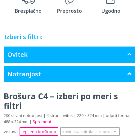
Brezplačno
Preprosto
Ugodno
Izberi s filtri:
Ovitek
Notranjost
Brošura C4 – izberi po meri s
filtri
200 strani notranjost | 4 strani ovitek | 229 x 324 mm | odprti format
488 x 324 mm |
Spremeni
vezava
lepljeno broširano
kovinska spirala
‐
srebrna