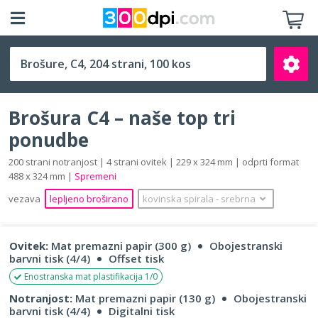
C4 (229 x 324 mm)
Brošura C4 – naše top tri
ponudbe
200 strani notranjost | 4 strani ovitek | 229 x 324 mm | odprti format
488 x 324 mm |
Spremeni
Išči
vezava
lepljeno broširano
kovinska spirala
‐
srebrna
Ovitek:
Mat premazni papir (300 g)
Obojestranski
barvni tisk (4/4)
Offset tisk
Enostranska mat plastifikacija 1/0
Notranjost:
Mat premazni papir (130 g)
Obojestranski
barvni tisk (4/4)
Digitalni tisk