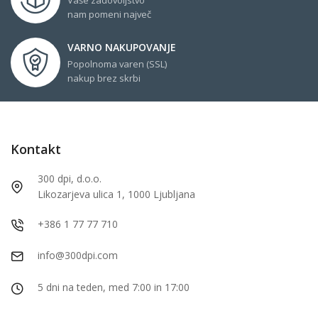
nam pomeni največ
VARNO NAKUPOVANJE
Popolnoma varen (SSL)
nakup brez skrbi
Kontakt
300 dpi, d.o.o.
Likozarjeva ulica 1, 1000 Ljubljana
+386 1 77 77 710
info@300dpi.com
5 dni na teden, med 7:00 in 17:00