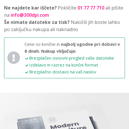
Ne najdete kar iščete?
Pokličite
01 77 77 710
ali pišite
na
info@300dpi.com
Še nimate datoteke za tisk?
Naložili jih boste lahko
po zaključku nakupa ali naknadno
Cene so končne in
najbolj ugodne pri dobavi v
8 dneh.
Nakup vključuje:
Brezplačen osnovni pregled vaše datoteke
Izdelavo in razrez na končni format
Brezplačno dostavo na vaš naslov