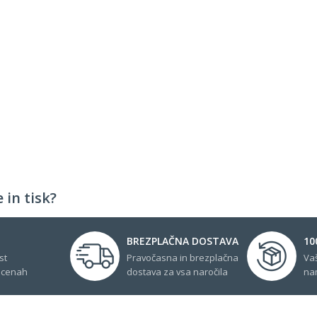
 in tisk?
BREZPLAČNA DOSTAVA
10
st
Pravočasna in brezplačna
Va
 cenah
dostava za vsa naročila
na