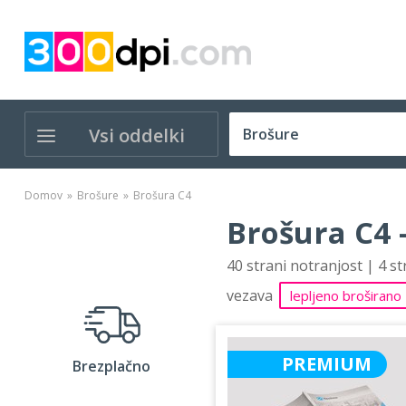
Vsi oddelki
Domov
Brošure
Brošura C4
Brošura C4 
40 strani notranjost | 4 s
vezava
lepljeno broširano
PREMIUM
Brezplačno