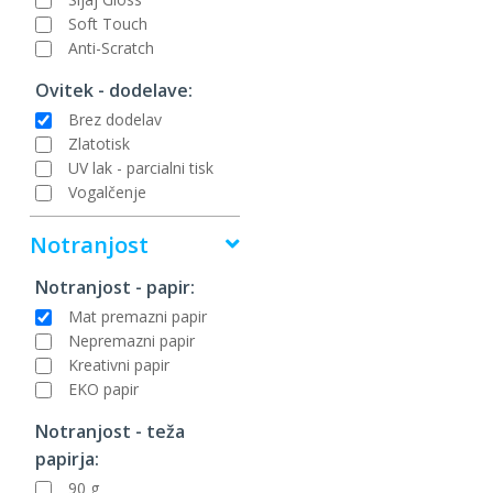
Soft Touch
Anti-Scratch
Ovitek - dodelave:
Brez dodelav
Zlatotisk
UV lak - parcialni tisk
Vogalčenje
Notranjost
Notranjost - papir:
Mat premazni papir
Nepremazni papir
Kreativni papir
EKO papir
Notranjost - teža
papirja:
90 g