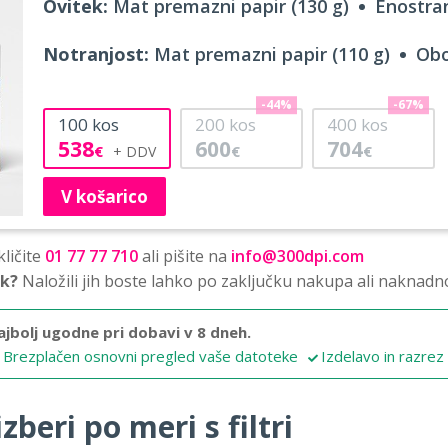
Ovitek:
Mat premazni papir (130 g)
Enostran
Notranjost:
Mat premazni papir (110 g)
Obo
-44%
-67%
100
kos
200
kos
400
kos
538
600
704
€
€
€
V košarico
ličite
01 77 77 710
ali pišite na
info@300dpi.com
sk?
Naložili jih boste lahko po zaključku nakupa ali naknadn
ajbolj ugodne pri dobavi v 8 dneh.
Brezplačen osnovni pregled vaše datoteke
Izdelavo in razrez
zberi po meri s filtri