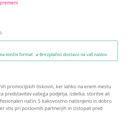
premeni
o
 na končni format
Brezplačno dostavo na vaš naslov
enih promocijskih tiskovin, ker lahko na enem mestu
a predstavitev vašega podjetja, izdelka, storitve ali
ofesionalen način. S kakovostno natisnjeno in dobro
 vtis pri poslovnih partnerjih in izstopali pred