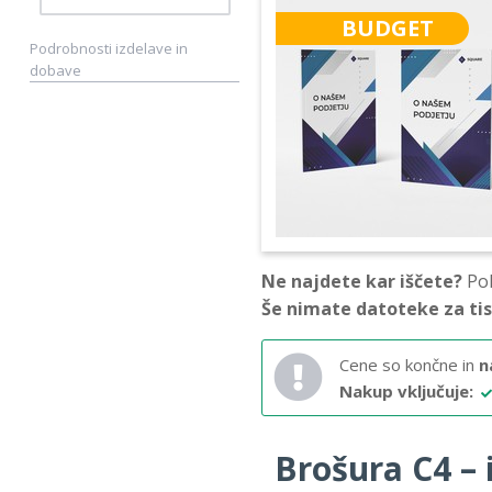
BUDGET
Podrobnosti izdelave in
dobave
Ne najdete kar iščete?
Pok
Še nimate datoteke za ti
Cene so končne in
n
Nakup vključuje:
Brošura C4 – i