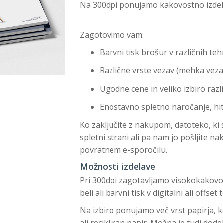
Na 300dpi ponujamo kakovostno izdelav
Zagotovimo vam:
Barvni tisk brošur v različnih te
Različne vrste vezav (mehka vezav
Ugodne cene in veliko izbiro razli
Enostavno spletno naročanje, hi
Ko zaključite z nakupom, datoteko, ki st
spletni strani ali pa nam jo pošljite n
povratnem e-sporočilu.
Možnosti izdelave
Pri 300dpi zagotavljamo visokokakovos
beli ali barvni tisk v digitalni ali offset 
Na izbiro ponujamo več vrst papirja, k
ali recikliran papir. Možna je tudi dode