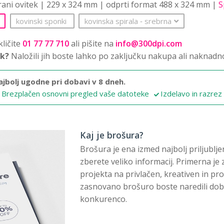
trani ovitek | 229 x 324 mm | odprti format 488 x 324 mm |
S
kovinski sponki
kovinska spirala
‐
srebrna
ličite
01 77 77 710
ali pišite na
info@300dpi.com
sk?
Naložili jih boste lahko po zaključku nakupa ali naknadn
ajbolj ugodne pri dobavi v 8 dneh.
Brezplačen osnovni pregled vaše datoteke
Izdelavo in razrez
Kaj je brošura?
Brošura je ena izmed najbolj priljublj
zberete veliko informacij. Primerna je z
projekta na privlačen, kreativen in pr
zasnovano brošuro boste naredili dober
konkurenco.