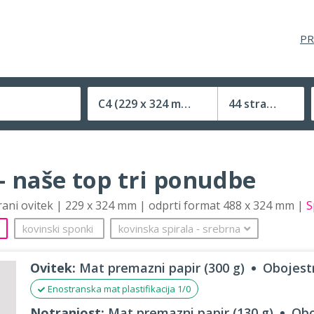
PR
C4
(229 x 324 mm)
44 strani
Velikost (zaprte) tiskovine
– naše top tri ponudbe
trani ovitek | 229 x 324 mm | odprti format 488 x 324 mm |
S
kovinski sponki
kovinska spirala
‐
srebrna
Ovitek:
Mat premazni papir (300 g)
Obojestr
Enostranska mat plastifikacija 1/0
Notranjost:
Mat premazni papir (130 g)
Obo