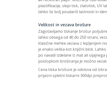
plastifikacije, slepi tisk, zlatotisk, UV
lahko še bolj poudarili lastnosti in id
Velikost in vezava brošure
Zagotavljamo tiskanje brošur poljubne
lahko obsega od 40 do 250 strani, vez
klasične mehke vezava z lepljenjem not
je enako velika kot knjižni blok. Lahko
po navadi izdelane iz mat ali sijajneg
postopkom broširanja je možno vezati 
Cena tiska brošure je odvisna od izbran
prijazni spletni tiskarni 300dpi prepro