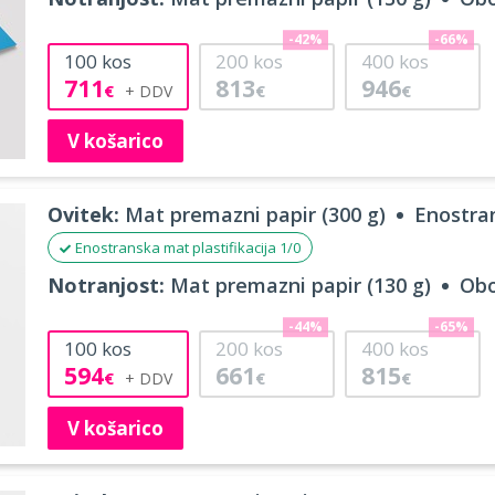
-42%
-66%
100
kos
200
kos
400
kos
711
813
946
€
€
€
V košarico
Ovitek:
Mat premazni papir (300 g)
Enostran
Enostranska mat plastifikacija 1/0
Notranjost:
Mat premazni papir (130 g)
Obo
-44%
-65%
100
kos
200
kos
400
kos
594
661
815
€
€
€
V košarico