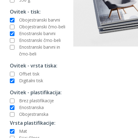
Ovitek - tisk:
Obojestranski barvni
Obojestranski črno-beli
Enostranski barvni
Enostranski črno-beli
Enostranski barvni in
črno-beli
Ovitek - vrsta tiska:
Offset tisk
Digitalni tisk
Ovitek - plastifikacija:
Brez plastifikacije
Enostranska
Obojestranska
Vrsta plastifikacije:
Mat
Sijaj Gloss