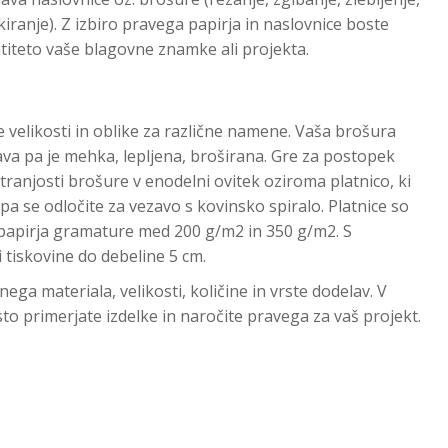
 lakiranje). Z izbiro pravega papirja in naslovnice boste
entiteto vaše blagovne znamke ali projekta.
 velikosti in oblike za različne namene. Vaša brošura
ava pa je mehka, lepljena, broširana. Gre za postopek
ranjosti brošure v enodelni ovitek oziroma platnico, ki
 pa se odločite za vezavo s kovinsko spiralo. Platnice so
a papirja gramature med 200 g/m2 in 350 g/m2. S
tiskovine do debeline 5 cm.
ega materiala, velikosti, količine in vrste dodelav. V
sto primerjate izdelke in naročite pravega za vaš projekt.