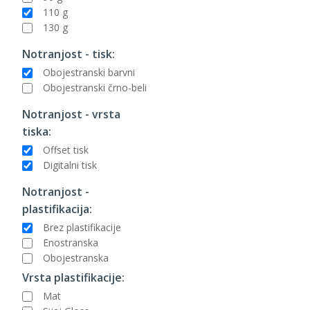
110 g
130 g
Notranjost - tisk:
Obojestranski barvni
Obojestranski črno-beli
Notranjost - vrsta
tiska:
Offset tisk
Digitalni tisk
Notranjost -
plastifikacija:
Brez plastifikacije
Enostranska
Obojestranska
Vrsta plastifikacije:
Mat