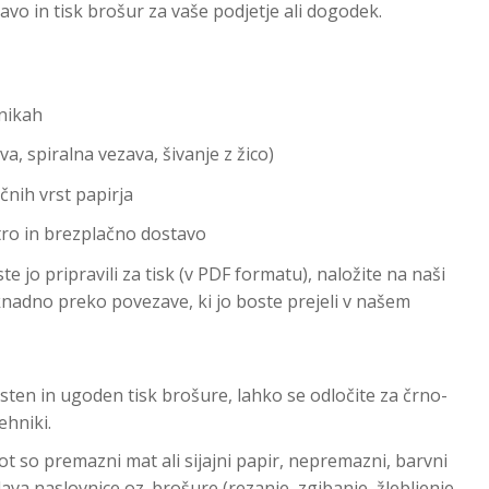
o in tisk brošur za vaše podjetje ali dogodek.
hnikah
a, spiralna vezava, šivanje z žico)
čnih vrst papirja
tro in brezplačno dostavo
e jo pripravili za tisk (v PDF formatu), naložite na naši
aknadno preko povezave, ki jo boste prejeli v našem
ten in ugoden tisk brošure, lahko se odločite za črno-
tehniki.
ot so premazni mat ali sijajni papir, nepremazni, barvni
lava naslovnice oz. brošure (rezanje, zgibanje, žlebljenje,