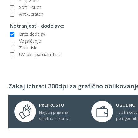
Sijaj Gloss
Soft Touch
Anti-Scratch
Notranjost - dodelave:
Brez dodelav
Vogalčenje
Zlatotisk
UV lak - parcialni tisk
Zakaj izbrati 300dpi za grafično oblikovanje
PREPROSTO
UGODNO
Najbolj prijazna
Top kakovo
spletna tiskarna
po ugodnih