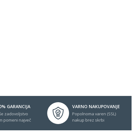
0% GARANCIJA
VARNO NAKUPOVANJE
še zadovoljstvo
Popolnoma varen (SSL)
m pomeni največ
nakup brez skrbi