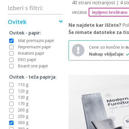
40 strani notranjost | 4 s
Izberi s filtri:
vezava
lepljeno broširano
Ovitek
Ne najdete kar iščete?
Pok
Še nimate datoteke za ti
Ovitek - papir:
Mat premazni papir
Nepremazni papir
Cene so končne in
n
Kreativni papir
Nakup vključuje:
EKO papir
Board one papir
Ovitek - teža papirja:
110 g
120 g
130 g
170 g
200 g
250 g
300 g
350 g