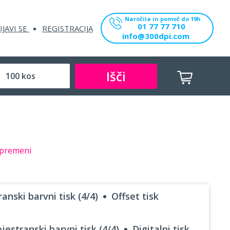
Naročila in pomoč do 19h
01 77 77 710
IJAVI SE
REGISTRACIJA
info@300dpi.com
Išči
premeni
anski barvni tisk (4/4)
Offset tisk
jestranski barvni tisk (4/4)
Digitalni tisk