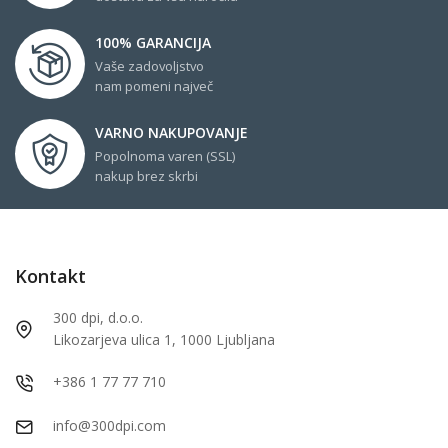
100% GARANCIJA
Vaše zadovoljstvo
nam pomeni največ
VARNO NAKUPOVANJE
Popolnoma varen (SSL)
nakup brez skrbi
Kontakt
300 dpi, d.o.o.
Likozarjeva ulica 1, 1000 Ljubljana
+386 1 77 77 710
info@300dpi.com