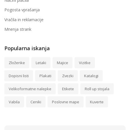
Načini plačila
Pogosta vprašanja
Vračila in reklamacije
Mnenja strank
Popularna iskanja
Zloženke
Letaki
Majice
Vizitke
Dopisni listi
Plakati
Zvezki
Katalogi
Velikoformatne nalepke
Etikete
Roll up stojala
Vabila
Ceniki
Poslovne mape
Kuverte