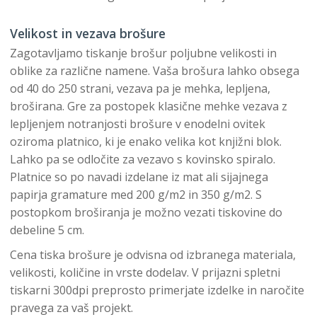
Velikost in vezava brošure
Zagotavljamo tiskanje brošur poljubne velikosti in
oblike za različne namene. Vaša brošura lahko obsega
od 40 do 250 strani, vezava pa je mehka, lepljena,
broširana. Gre za postopek klasične mehke vezava z
lepljenjem notranjosti brošure v enodelni ovitek
oziroma platnico, ki je enako velika kot knjižni blok.
Lahko pa se odločite za vezavo s kovinsko spiralo.
Platnice so po navadi izdelane iz mat ali sijajnega
papirja gramature med 200 g/m2 in 350 g/m2. S
postopkom broširanja je možno vezati tiskovine do
debeline 5 cm.
Cena tiska brošure je odvisna od izbranega materiala,
velikosti, količine in vrste dodelav. V prijazni spletni
tiskarni 300dpi preprosto primerjate izdelke in naročite
pravega za vaš projekt.