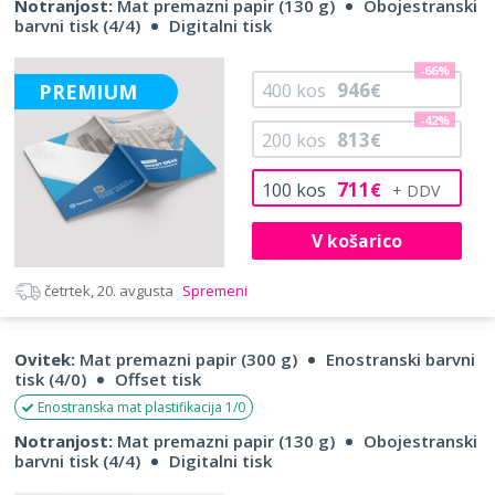
Notranjost:
Mat premazni papir (130 g)
Obojestranski
barvni tisk (4/4)
Digitalni tisk
-66%
946
PREMIUM
400
kos
€
-42%
813
200
kos
€
711
100
kos
€
V košarico
četrtek, 20. avgusta
Spremeni
Ovitek:
Mat premazni papir (300 g)
Enostranski barvni
tisk (4/0)
Offset tisk
Enostranska mat plastifikacija 1/0
Notranjost:
Mat premazni papir (130 g)
Obojestranski
barvni tisk (4/4)
Digitalni tisk