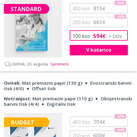
-65%
815
STANDARD
400
kos
€
-44%
661
200
kos
€
594
100
kos
€
V košarico
četrtek, 20. avgusta
Spremeni
Ovitek:
Mat premazni papir (130 g)
Enostranski barvni
tisk (4/0)
Offset tisk
Notranjost:
Mat premazni papir (110 g)
Obojestranski
barvni tisk (4/4)
Digitalni tisk
-67%
704
BUDGET
400
kos
€
-44%
600
200
kos
€