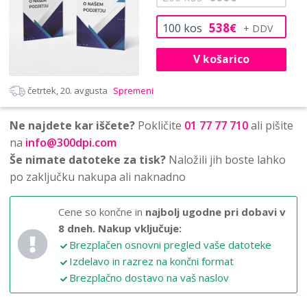
538
100
kos
€
V košarico
četrtek, 20. avgusta
Spremeni
Ne najdete kar iščete?
Pokličite
01 77 77 710
ali pišite
na
info@300dpi.com
Še nimate datoteke za tisk?
Naložili jih boste lahko
po zaključku nakupa ali naknadno
Cene so končne in
najbolj ugodne pri dobavi v
8 dneh.
Nakup vključuje:
Brezplačen osnovni pregled vaše datoteke
Izdelavo in razrez na končni format
Brezplačno dostavo na vaš naslov