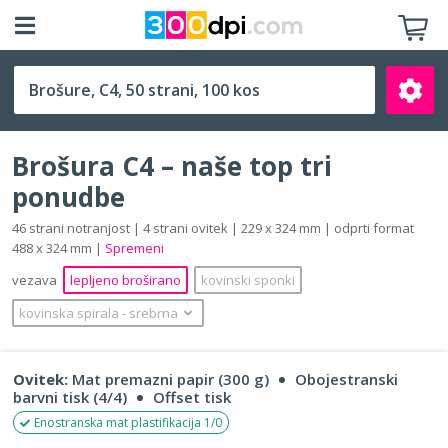
C4 (229 x 324 mm)
Brošura C4 – naše top tri
ponudbe
46 strani notranjost | 4 strani ovitek | 229 x 324 mm | odprti format
488 x 324 mm |
Spremeni
Išči
vezava
lepljeno broširano
kovinski sponki
kovinska spirala
‐
srebrna
Ovitek:
Mat premazni papir (300 g)
Obojestranski
barvni tisk (4/4)
Offset tisk
Enostranska mat plastifikacija 1/0