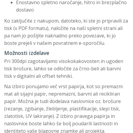
Enostavno spletno naročanje, hitro in brezplačno
dostavo
Ko zaključite z nakupom, datoteko, ki ste jo pripravili za
tisk (v PDF formatu), naložite na naši spletni strani ali
pa nam jo pošljite naknadno preko povezave, ki jo
boste prejeli v našem povratnem e-sporočilu.
Možnosti izdelave
Pri 300dpi zagotavljamo visokokakovosten in ugoden
tisk brošure, lahko se odločite za črno-beli ali barvni
tisk v digitalni ali offset tehniki.
Na izbiro ponujamo več vrst papirja, kot so premazni
mat ali sijajni papir, nepremazni, barvni ali recikliran
papir. Možna je tudi dodelava naslovnice oz. brošure
(rezanje, zgibanje, žlebljenje, plastifikacije, slepi tisk,
zlatotisk, UV lakiranje). Z izbiro pravega papirja in
naslovnice boste lahko še bolj poudarili lastnosti in
identiteto vaše blagovne znamke ali projekta.