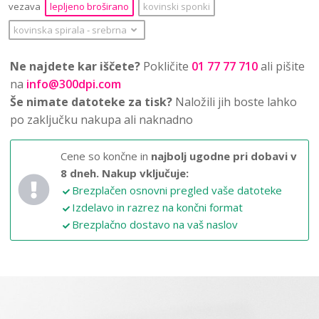
vezava
lepljeno broširano
kovinski sponki
kovinska spirala
‐
srebrna
Ne najdete kar iščete?
Pokličite
01 77 77 710
ali pišite
na
info@300dpi.com
Še nimate datoteke za tisk?
Naložili jih boste lahko
po zaključku nakupa ali naknadno
Cene so končne in
najbolj ugodne pri dobavi v
8 dneh.
Nakup vključuje:
Brezplačen osnovni pregled vaše datoteke
Izdelavo in razrez na končni format
Brezplačno dostavo na vaš naslov