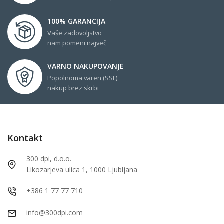
100% GARANCIJA
Vaše zadovoljstvo
nam pomeni največ
VARNO NAKUPOVANJE
Popolnoma varen (SSL)
nakup brez skrbi
Kontakt
300 dpi, d.o.o.
Likozarjeva ulica 1, 1000 Ljubljana
+386 1 77 77 710
info@300dpi.com