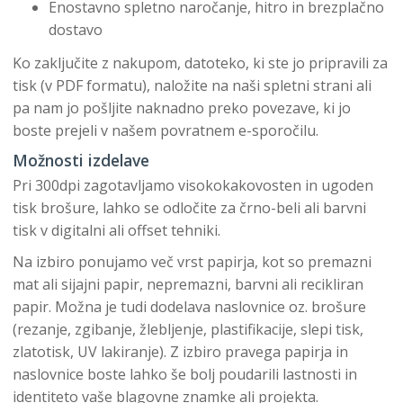
Enostavno spletno naročanje, hitro in brezplačno
dostavo
Ko zaključite z nakupom, datoteko, ki ste jo pripravili za
tisk (v PDF formatu), naložite na naši spletni strani ali
pa nam jo pošljite naknadno preko povezave, ki jo
boste prejeli v našem povratnem e-sporočilu.
Možnosti izdelave
Pri 300dpi zagotavljamo visokokakovosten in ugoden
tisk brošure, lahko se odločite za črno-beli ali barvni
tisk v digitalni ali offset tehniki.
Na izbiro ponujamo več vrst papirja, kot so premazni
mat ali sijajni papir, nepremazni, barvni ali recikliran
papir. Možna je tudi dodelava naslovnice oz. brošure
(rezanje, zgibanje, žlebljenje, plastifikacije, slepi tisk,
zlatotisk, UV lakiranje). Z izbiro pravega papirja in
naslovnice boste lahko še bolj poudarili lastnosti in
identiteto vaše blagovne znamke ali projekta.