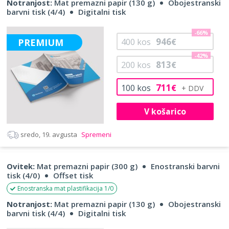
Notranjost:
Mat premazni papir (130 g)
Obojestranski
barvni tisk (4/4)
Digitalni tisk
-66%
946
PREMIUM
400
kos
€
-42%
813
200
kos
€
711
100
kos
€
V košarico
sredo, 19. avgusta
Spremeni
Ovitek:
Mat premazni papir (300 g)
Enostranski barvni
tisk (4/0)
Offset tisk
Enostranska mat plastifikacija 1/0
Notranjost:
Mat premazni papir (130 g)
Obojestranski
barvni tisk (4/4)
Digitalni tisk