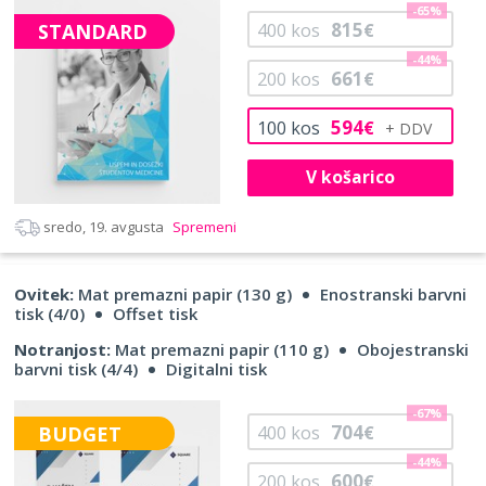
-65%
815
STANDARD
400
kos
€
-44%
661
200
kos
€
594
100
kos
€
V košarico
sredo, 19. avgusta
Spremeni
Ovitek:
Mat premazni papir (130 g)
Enostranski barvni
tisk (4/0)
Offset tisk
Notranjost:
Mat premazni papir (110 g)
Obojestranski
barvni tisk (4/4)
Digitalni tisk
-67%
704
BUDGET
400
kos
€
-44%
600
200
kos
€