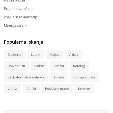
Načini plačila
Pogosta vprašanja
Vračila in reklamacije
Mnenja strank
Popularna iskanja
Zloženke
Letaki
Majice
Vizitke
Dopisni listi
Plakati
Zvezki
Katalogi
Velikoformatne nalepke
Etikete
Roll up stojala
Vabila
Ceniki
Poslovne mape
Kuverte