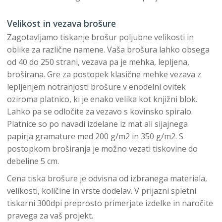
Velikost in vezava brošure
Zagotavljamo tiskanje brošur poljubne velikosti in
oblike za različne namene. Vaša brošura lahko obsega
od 40 do 250 strani, vezava pa je mehka, lepljena,
broširana. Gre za postopek klasične mehke vezava z
lepljenjem notranjosti brošure v enodelni ovitek
oziroma platnico, ki je enako velika kot knjižni blok.
Lahko pa se odločite za vezavo s kovinsko spiralo.
Platnice so po navadi izdelane iz mat ali sijajnega
papirja gramature med 200 g/m2 in 350 g/m2. S
postopkom broširanja je možno vezati tiskovine do
debeline 5 cm.
Cena tiska brošure je odvisna od izbranega materiala,
velikosti, količine in vrste dodelav. V prijazni spletni
tiskarni 300dpi preprosto primerjate izdelke in naročite
pravega za vaš projekt.