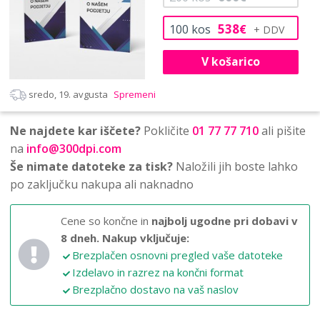
538
100
kos
€
V košarico
sredo, 19. avgusta
Spremeni
Ne najdete kar iščete?
Pokličite
01 77 77 710
ali pišite
na
info@300dpi.com
Še nimate datoteke za tisk?
Naložili jih boste lahko
po zaključku nakupa ali naknadno
Cene so končne in
najbolj ugodne pri dobavi v
8 dneh.
Nakup vključuje:
Brezplačen osnovni pregled vaše datoteke
Izdelavo in razrez na končni format
Brezplačno dostavo na vaš naslov