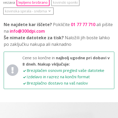
vezava
lepljeno broširano
kovinski sponki
kovinska spirala
‐
srebrna
Ne najdete kar iščete?
Pokličite
01 77 77 710
ali pišite
na
info@300dpi.com
Še nimate datoteke za tisk?
Naložili jih boste lahko
po zaključku nakupa ali naknadno
Cene so končne in
najbolj ugodne pri dobavi v
8 dneh.
Nakup vključuje:
Brezplačen osnovni pregled vaše datoteke
Izdelavo in razrez na končni format
Brezplačno dostavo na vaš naslov