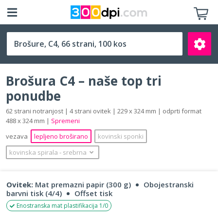
C4 (229 x 324 mm)
Brošura C4 – naše top tri
ponudbe
62 strani notranjost | 4 strani ovitek | 229 x 324 mm | odprti format
488 x 324 mm |
Spremeni
Išči
vezava
lepljeno broširano
kovinski sponki
kovinska spirala
‐
srebrna
Ovitek:
Mat premazni papir (300 g)
Obojestranski
barvni tisk (4/4)
Offset tisk
Enostranska mat plastifikacija 1/0