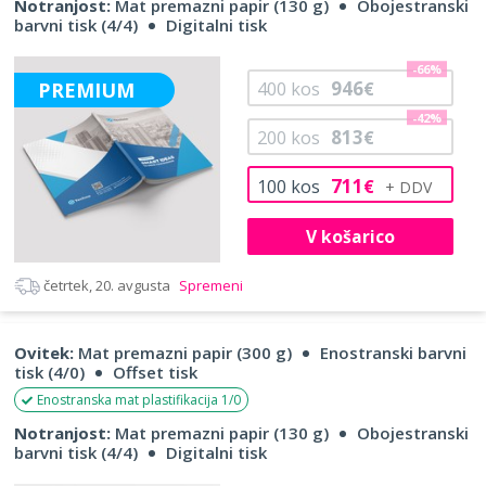
Notranjost:
Mat premazni papir (130 g)
Obojestranski
barvni tisk (4/4)
Digitalni tisk
-66%
946
PREMIUM
400
kos
€
-42%
813
200
kos
€
711
100
kos
€
V košarico
četrtek, 20. avgusta
Spremeni
Ovitek:
Mat premazni papir (300 g)
Enostranski barvni
tisk (4/0)
Offset tisk
Enostranska mat plastifikacija 1/0
Notranjost:
Mat premazni papir (130 g)
Obojestranski
barvni tisk (4/4)
Digitalni tisk