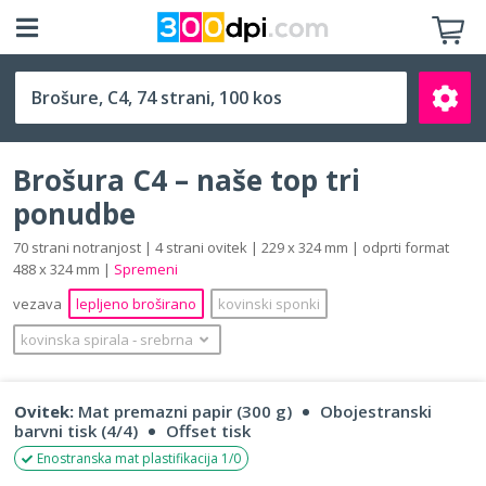
C4 (229 x 324 mm)
Brošura C4 – naše top tri
ponudbe
70 strani notranjost | 4 strani ovitek | 229 x 324 mm | odprti format
488 x 324 mm |
Spremeni
Išči
vezava
lepljeno broširano
kovinski sponki
kovinska spirala
‐
srebrna
Ovitek:
Mat premazni papir (300 g)
Obojestranski
barvni tisk (4/4)
Offset tisk
Enostranska mat plastifikacija 1/0