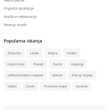
Načini plačila
Pogosta vprašanja
Vračila in reklamacije
Mnenja strank
Popularna iskanja
Zloženke
Letaki
Majice
Vizitke
Dopisni listi
Plakati
Zvezki
Katalogi
Velikoformatne nalepke
Etikete
Roll up stojala
Vabila
Ceniki
Poslovne mape
Kuverte