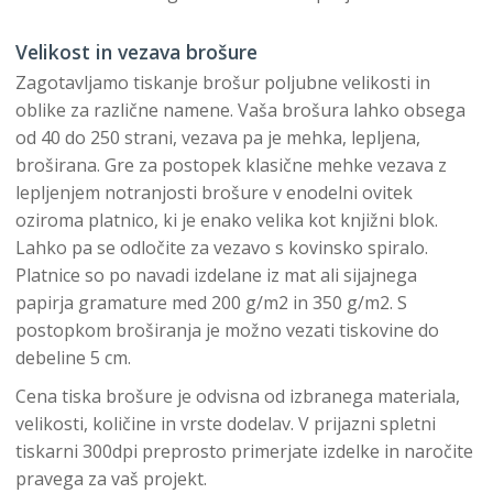
Velikost in vezava brošure
Zagotavljamo tiskanje brošur poljubne velikosti in
oblike za različne namene. Vaša brošura lahko obsega
od 40 do 250 strani, vezava pa je mehka, lepljena,
broširana. Gre za postopek klasične mehke vezava z
lepljenjem notranjosti brošure v enodelni ovitek
oziroma platnico, ki je enako velika kot knjižni blok.
Lahko pa se odločite za vezavo s kovinsko spiralo.
Platnice so po navadi izdelane iz mat ali sijajnega
papirja gramature med 200 g/m2 in 350 g/m2. S
postopkom broširanja je možno vezati tiskovine do
debeline 5 cm.
Cena tiska brošure je odvisna od izbranega materiala,
velikosti, količine in vrste dodelav. V prijazni spletni
tiskarni 300dpi preprosto primerjate izdelke in naročite
pravega za vaš projekt.