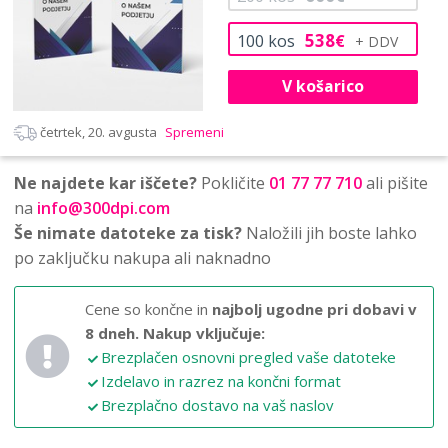
538
100
kos
€
V košarico
četrtek, 20. avgusta
Spremeni
Ne najdete kar iščete?
Pokličite
01 77 77 710
ali pišite
na
info@300dpi.com
Še nimate datoteke za tisk?
Naložili jih boste lahko
po zaključku nakupa ali naknadno
Cene so končne in
najbolj ugodne pri dobavi v
8 dneh.
Nakup vključuje:
Brezplačen osnovni pregled vaše datoteke
Izdelavo in razrez na končni format
Brezplačno dostavo na vaš naslov