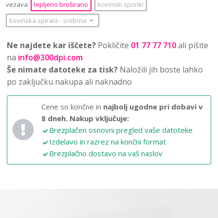
vezava
lepljeno broširano
kovinski sponki
kovinska spirala
‐
srebrna
Ne najdete kar iščete?
Pokličite
01 77 77 710
ali pišite
na
info@300dpi.com
Še nimate datoteke za tisk?
Naložili jih boste lahko
po zaključku nakupa ali naknadno
Cene so končne in
najbolj ugodne pri dobavi v
8 dneh.
Nakup vključuje:
Brezplačen osnovni pregled vaše datoteke
Izdelavo in razrez na končni format
Brezplačno dostavo na vaš naslov