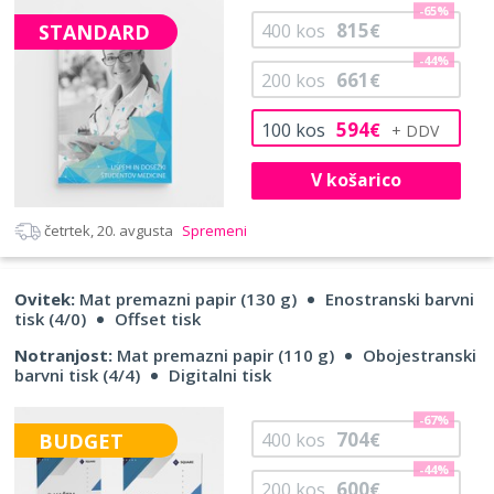
-65%
815
STANDARD
400
kos
€
-44%
661
200
kos
€
594
100
kos
€
V košarico
četrtek, 20. avgusta
Spremeni
Ovitek:
Mat premazni papir (130 g)
Enostranski barvni
tisk (4/0)
Offset tisk
Notranjost:
Mat premazni papir (110 g)
Obojestranski
barvni tisk (4/4)
Digitalni tisk
-67%
704
BUDGET
400
kos
€
-44%
600
200
kos
€