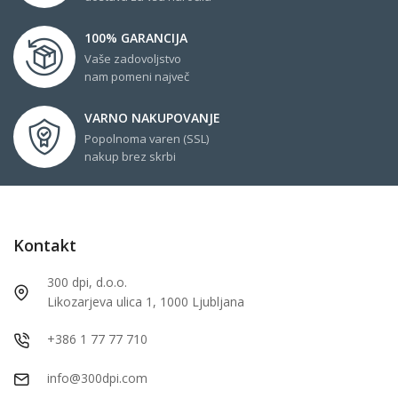
100% GARANCIJA
Vaše zadovoljstvo
nam pomeni največ
VARNO NAKUPOVANJE
Popolnoma varen (SSL)
nakup brez skrbi
Kontakt
300 dpi, d.o.o.
Likozarjeva ulica 1, 1000 Ljubljana
+386 1 77 77 710
info@300dpi.com