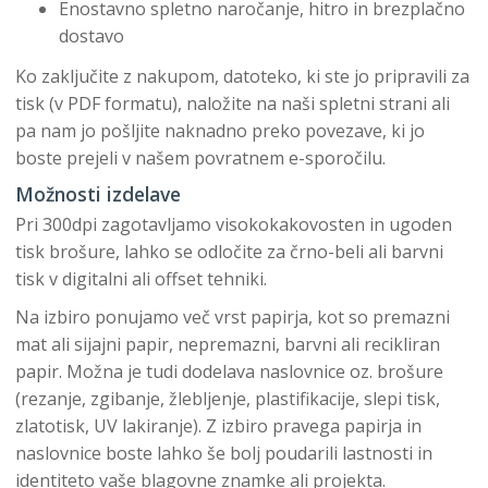
Enostavno spletno naročanje, hitro in brezplačno
dostavo
Ko zaključite z nakupom, datoteko, ki ste jo pripravili za
tisk (v PDF formatu), naložite na naši spletni strani ali
pa nam jo pošljite naknadno preko povezave, ki jo
boste prejeli v našem povratnem e-sporočilu.
Možnosti izdelave
Pri 300dpi zagotavljamo visokokakovosten in ugoden
tisk brošure, lahko se odločite za črno-beli ali barvni
tisk v digitalni ali offset tehniki.
Na izbiro ponujamo več vrst papirja, kot so premazni
mat ali sijajni papir, nepremazni, barvni ali recikliran
papir. Možna je tudi dodelava naslovnice oz. brošure
(rezanje, zgibanje, žlebljenje, plastifikacije, slepi tisk,
zlatotisk, UV lakiranje). Z izbiro pravega papirja in
naslovnice boste lahko še bolj poudarili lastnosti in
identiteto vaše blagovne znamke ali projekta.