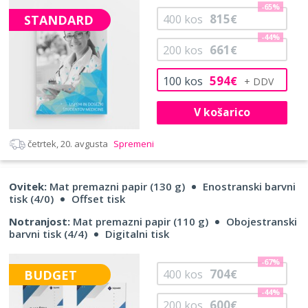
-65%
815
STANDARD
400
kos
€
-44%
661
200
kos
€
594
100
kos
€
V košarico
četrtek, 20. avgusta
Spremeni
Ovitek:
Mat premazni papir (130 g)
Enostranski barvni
tisk (4/0)
Offset tisk
Notranjost:
Mat premazni papir (110 g)
Obojestranski
barvni tisk (4/4)
Digitalni tisk
-67%
704
BUDGET
400
kos
€
-44%
600
200
kos
€