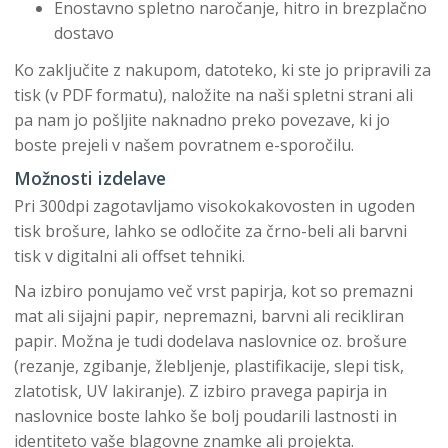
Enostavno spletno naročanje, hitro in brezplačno
dostavo
Ko zaključite z nakupom, datoteko, ki ste jo pripravili za
tisk (v PDF formatu), naložite na naši spletni strani ali
pa nam jo pošljite naknadno preko povezave, ki jo
boste prejeli v našem povratnem e-sporočilu.
Možnosti izdelave
Pri 300dpi zagotavljamo visokokakovosten in ugoden
tisk brošure, lahko se odločite za črno-beli ali barvni
tisk v digitalni ali offset tehniki.
Na izbiro ponujamo več vrst papirja, kot so premazni
mat ali sijajni papir, nepremazni, barvni ali recikliran
papir. Možna je tudi dodelava naslovnice oz. brošure
(rezanje, zgibanje, žlebljenje, plastifikacije, slepi tisk,
zlatotisk, UV lakiranje). Z izbiro pravega papirja in
naslovnice boste lahko še bolj poudarili lastnosti in
identiteto vaše blagovne znamke ali projekta.