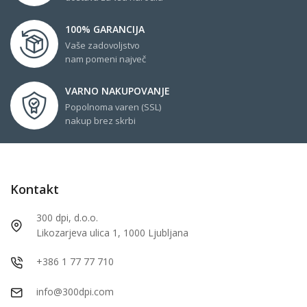
100% GARANCIJA
Vaše zadovoljstvo
nam pomeni največ
VARNO NAKUPOVANJE
Popolnoma varen (SSL)
nakup brez skrbi
Kontakt
300 dpi, d.o.o.
Likozarjeva ulica 1, 1000 Ljubljana
+386 1 77 77 710
info@300dpi.com