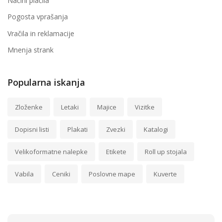
Načini plačila
Pogosta vprašanja
Vračila in reklamacije
Mnenja strank
Popularna iskanja
Zloženke
Letaki
Majice
Vizitke
Dopisni listi
Plakati
Zvezki
Katalogi
Velikoformatne nalepke
Etikete
Roll up stojala
Vabila
Ceniki
Poslovne mape
Kuverte