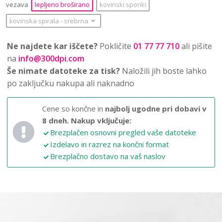
vezava
lepljeno broširano
kovinski sponki
kovinska spirala
‐
srebrna
Ne najdete kar iščete?
Pokličite
01 77 77 710
ali pišite
na
info@300dpi.com
Še nimate datoteke za tisk?
Naložili jih boste lahko
po zaključku nakupa ali naknadno
Cene so končne in
najbolj ugodne pri dobavi v
8 dneh.
Nakup vključuje:
Brezplačen osnovni pregled vaše datoteke
Izdelavo in razrez na končni format
Brezplačno dostavo na vaš naslov