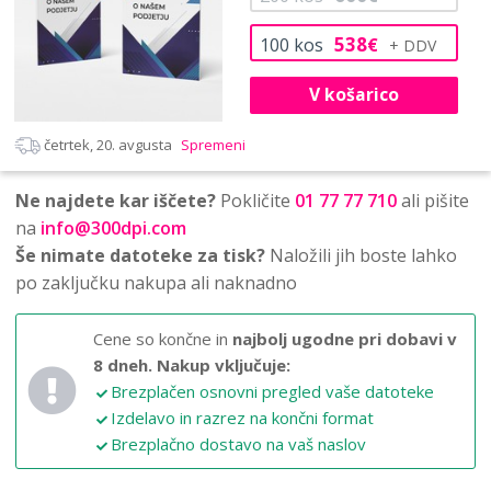
538
100
kos
€
V košarico
četrtek, 20. avgusta
Spremeni
Ne najdete kar iščete?
Pokličite
01 77 77 710
ali pišite
na
info@300dpi.com
Še nimate datoteke za tisk?
Naložili jih boste lahko
po zaključku nakupa ali naknadno
Cene so končne in
najbolj ugodne pri dobavi v
8 dneh.
Nakup vključuje:
Brezplačen osnovni pregled vaše datoteke
Izdelavo in razrez na končni format
Brezplačno dostavo na vaš naslov