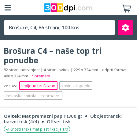
C4 (229 x 324 mm)
Brošura C4 – naše top tri
ponudbe
82 strani notranjost | 4 strani ovitek | 229 x 324 mm | odprti format
488 x 324 mm |
Spremeni
Išči
vezava
lepljeno broširano
kovinski sponki
kovinska spirala
‐
srebrna
Ovitek:
Mat premazni papir (300 g)
Obojestranski
barvni tisk (4/4)
Offset tisk
Enostranska mat plastifikacija 1/0