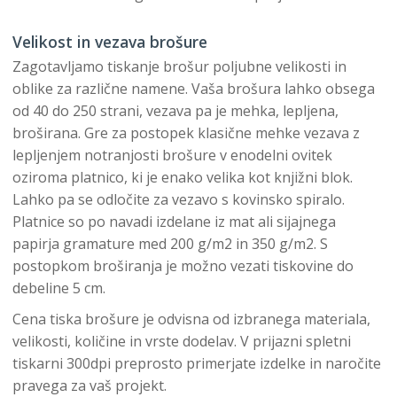
Velikost in vezava brošure
Zagotavljamo tiskanje brošur poljubne velikosti in
oblike za različne namene. Vaša brošura lahko obsega
od 40 do 250 strani, vezava pa je mehka, lepljena,
broširana. Gre za postopek klasične mehke vezava z
lepljenjem notranjosti brošure v enodelni ovitek
oziroma platnico, ki je enako velika kot knjižni blok.
Lahko pa se odločite za vezavo s kovinsko spiralo.
Platnice so po navadi izdelane iz mat ali sijajnega
papirja gramature med 200 g/m2 in 350 g/m2. S
postopkom broširanja je možno vezati tiskovine do
debeline 5 cm.
Cena tiska brošure je odvisna od izbranega materiala,
velikosti, količine in vrste dodelav. V prijazni spletni
tiskarni 300dpi preprosto primerjate izdelke in naročite
pravega za vaš projekt.