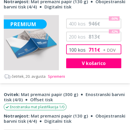
Notranjost:
Mat premazni papir (130 g)
Obojestranski
barvni tisk (4/4)
Digitalni tisk
-66%
946
PREMIUM
400
kos
€
-42%
813
200
kos
€
711
100
kos
€
V košarico
četrtek, 20. avgusta
Spremeni
Ovitek:
Mat premazni papir (300 g)
Enostranski barvni
tisk (4/0)
Offset tisk
Enostranska mat plastifikacija 1/0
Notranjost:
Mat premazni papir (130 g)
Obojestranski
barvni tisk (4/4)
Digitalni tisk