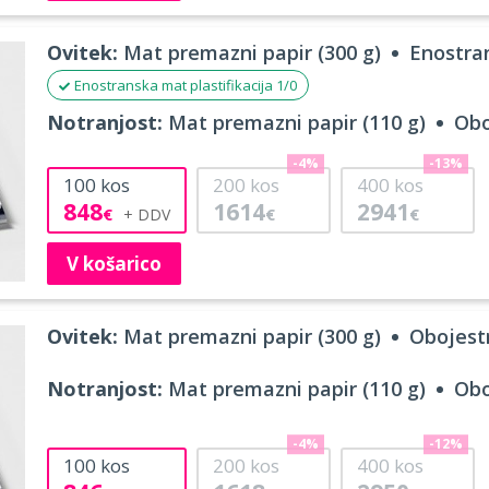
Ovitek:
Mat premazni papir (300 g)
Enostran
Enostranska mat plastifikacija 1/0
Notranjost:
Mat premazni papir (110 g)
Obo
-4%
-13%
100
kos
200
kos
400
kos
848
1614
2941
€
€
€
V košarico
Ovitek:
Mat premazni papir (300 g)
Obojestr
Notranjost:
Mat premazni papir (110 g)
Obo
-4%
-12%
100
kos
200
kos
400
kos