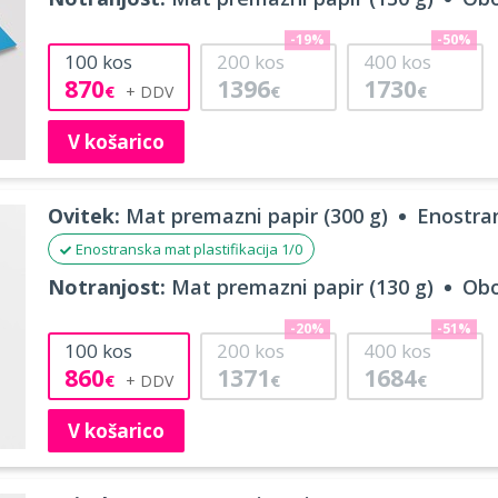
-19%
-50%
100
kos
200
kos
400
kos
870
1396
1730
€
€
€
V košarico
Ovitek:
Mat premazni papir (300 g)
Enostran
Enostranska mat plastifikacija 1/0
Notranjost:
Mat premazni papir (130 g)
Obo
-20%
-51%
100
kos
200
kos
400
kos
860
1371
1684
€
€
€
V košarico