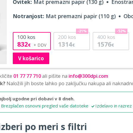
Ovitek:
Mat premazni papir (130 g)
Enostran
Notranjost:
Mat premazni papir (110 g)
Obo
-21%
-52%
100
kos
200
kos
400
kos
832
1314
1576
€
€
€
V košarico
ličite
01 77 77 710
ali pišite na
info@300dpi.com
sk?
Naložili jih boste lahko po zaključku nakupa ali naknadn
ajbolj ugodne pri dobavi v 8 dneh.
Brezplačen osnovni pregled vaše datoteke
Izdelavo in razrez
zberi po meri s filtri