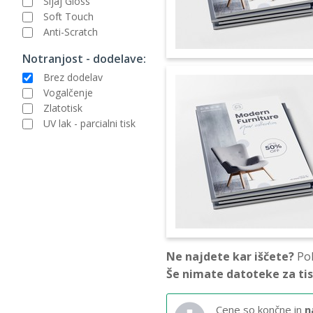
Sijaj Gloss
Soft Touch
Anti-Scratch
Notranjost - dodelave:
Brez dodelav
Vogalčenje
Zlatotisk
UV lak - parcialni tisk
Ne najdete kar iščete?
Pok
Še nimate datoteke za ti
Cene so končne in
n