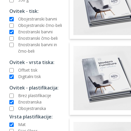
Ovitek - tisk:
Obojestranski barvni
Obojestranski črno-beli
Enostranski barvni
Enostranski črno-beli
Enostranski barvni in
črno-beli
Ovitek - vrsta tiska:
Offset tisk
Digitalni tisk
Ovitek - plastifikacija:
Brez plastifikacije
Enostranska
Obojestranska
Vrsta plastifikacije:
Mat
Sijaj Gloss