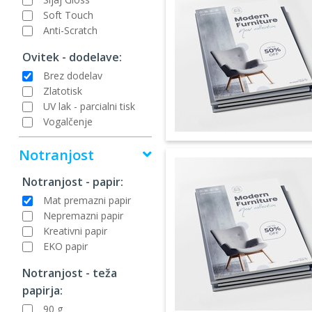
Soft Touch
Anti-Scratch
Ovitek - dodelave:
Brez dodelav
Zlatotisk
UV lak - parcialni tisk
Vogalčenje
Notranjost
Notranjost - papir:
Mat premazni papir
Nepremazni papir
Kreativni papir
EKO papir
Notranjost - teža
papirja:
90 g