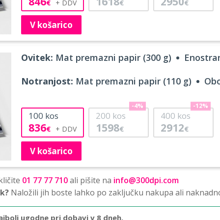
846
1618
2950
€
€
€
V košarico
Ovitek:
Mat premazni papir (300 g)
Enostran
Notranjost:
Mat premazni papir (110 g)
Obo
-4%
-12%
100
kos
200
kos
400
kos
836
1598
2912
€
€
€
V košarico
ličite
01 77 77 710
ali pišite na
info@300dpi.com
sk?
Naložili jih boste lahko po zaključku nakupa ali naknadn
ajbolj ugodne pri dobavi v 8 dneh.