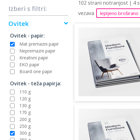
102 strani notranjost | 4 
Izberi s filtri:
vezava
lepljeno broširano
Ovitek
Ovitek - papir:
Mat premazni papir
Nepremazni papir
Kreativni papir
EKO papir
Board one papir
Ovitek - teža papirja:
110 g
120 g
130 g
170 g
200 g
250 g
300 g
350 g