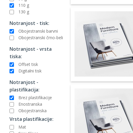
110 g
130 g
Notranjost - tisk:
Obojestranski barvni
Obojestranski črno-beli
Notranjost - vrsta
tiska:
Offset tisk
Digitalni tisk
Notranjost -
plastifikacija:
Brez plastifikacije
Enostranska
Obojestranska
Vrsta plastifikacije:
Mat