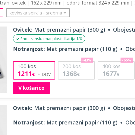
strani ovitek | 162 x 229 mm | odprti format 324 x 229 mm |
kovinska spirala
‐
srebrna
Ovitek:
Mat premazni papir (300 g)
Obojestr
Enostranska mat plastifikacija 1/0
Notranjost:
Mat premazni papir (110 g)
Obo
-43%
-65%
100
kos
200
kos
400
kos
1211
1368
1677
€
€
€
V košarico
Ovitek:
Mat premazni papir (300 g)
Obojestr
Notranjost:
Mat premazni papir (110 g)
Obo