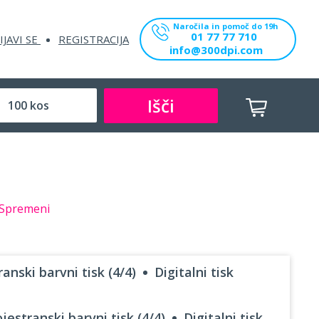
Naročila in pomoč do 19h
01 77 77 710
IJAVI SE
REGISTRACIJA
info@300dpi.com
Išči
Spremeni
anski barvni tisk (4/4)
Digitalni tisk
jestranski barvni tisk (4/4)
Digitalni tisk