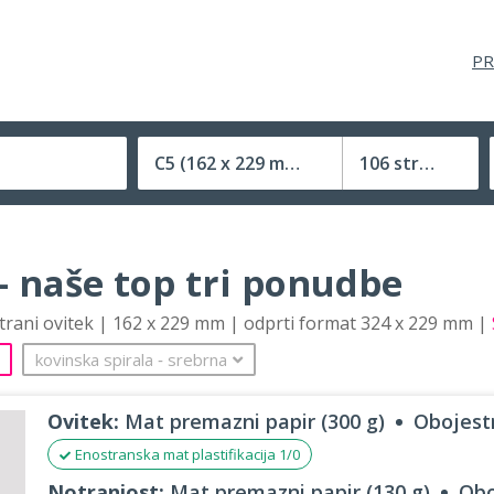
PR
C5
(162 x 229 mm)
106 strani
Velikost (zaprte) tiskovine
– naše top tri ponudbe
strani ovitek | 162 x 229 mm | odprti format 324 x 229 mm |
kovinska spirala
‐
srebrna
Ovitek:
Mat premazni papir (300 g)
Obojestr
Enostranska mat plastifikacija 1/0
Notranjost:
Mat premazni papir (130 g)
Obo