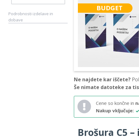
BUDGET
Podrobnosti izdelave in
dobave
Ne najdete kar iščete?
Pok
Še nimate datoteke za ti
Cene so končne in
n
Nakup vključuje:
Brošura C5 – i