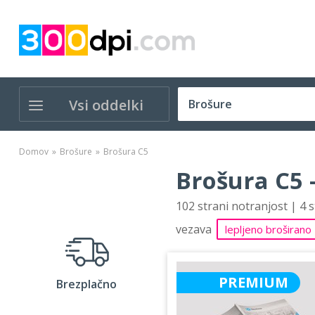
Vsi oddelki
Domov
Brošure
Brošura C5
Brošura C5 
102 strani notranjost | 4 
vezava
lepljeno broširano
PREMIUM
Brezplačno