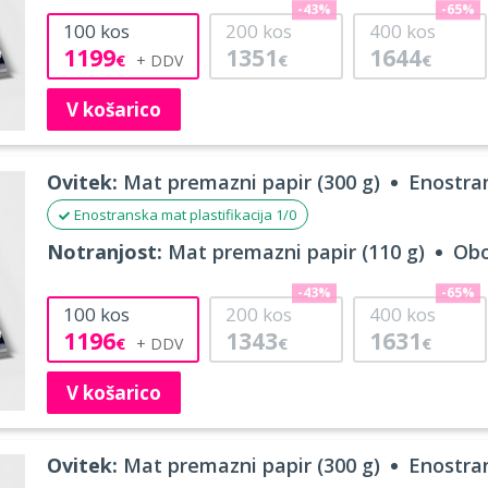
-43%
-65%
100
kos
200
kos
400
kos
1199
1351
1644
€
€
€
V košarico
Ovitek:
Mat premazni papir (300 g)
Enostran
Enostranska mat plastifikacija 1/0
Notranjost:
Mat premazni papir (110 g)
Obo
-43%
-65%
100
kos
200
kos
400
kos
1196
1343
1631
€
€
€
V košarico
Ovitek:
Mat premazni papir (300 g)
Enostran