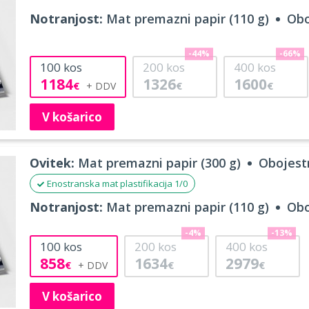
Notranjost:
Mat premazni papir (110 g)
Obo
-44%
-66%
100
kos
200
kos
400
kos
1184
1326
1600
€
€
€
V košarico
Ovitek:
Mat premazni papir (300 g)
Obojestr
Enostranska mat plastifikacija 1/0
Notranjost:
Mat premazni papir (110 g)
Obo
-4%
-13%
100
kos
200
kos
400
kos
858
1634
2979
€
€
€
V košarico