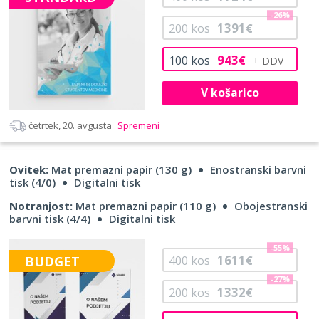
-26%
1391
200
kos
€
943
100
kos
€
V košarico
četrtek, 20. avgusta
Spremeni
Ovitek:
Mat premazni papir (130 g)
Enostranski barvni
tisk (4/0)
Digitalni tisk
Notranjost:
Mat premazni papir (110 g)
Obojestranski
barvni tisk (4/4)
Digitalni tisk
-55%
1611
BUDGET
400
kos
€
-27%
1332
200
kos
€