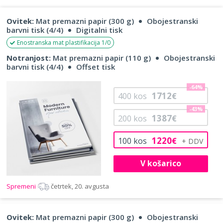
Ovitek:
Mat premazni papir (300 g)
Obojestranski
barvni tisk (4/4)
Digitalni tisk
Enostranska mat plastifikacija 1/0
Notranjost:
Mat premazni papir (110 g)
Obojestranski
barvni tisk (4/4)
Offset tisk
-64%
1712
400
kos
€
-43%
1387
200
kos
€
1220
100
kos
€
V košarico
Spremeni
četrtek, 20. avgusta
Ovitek:
Mat premazni papir (300 g)
Obojestranski