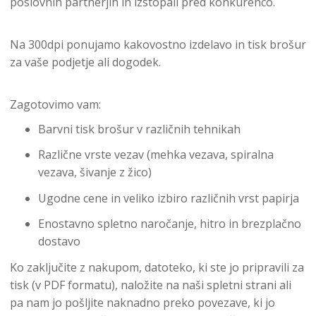
poslovnih partnerjih in izstopali pred konkurenco.
Na 300dpi ponujamo kakovostno izdelavo in tisk brošur
za vaše podjetje ali dogodek.
Zagotovimo vam:
Barvni tisk brošur v različnih tehnikah
Različne vrste vezav (mehka vezava, spiralna
vezava, šivanje z žico)
Ugodne cene in veliko izbiro različnih vrst papirja
Enostavno spletno naročanje, hitro in brezplačno
dostavo
Ko zaključite z nakupom, datoteko, ki ste jo pripravili za
tisk (v PDF formatu), naložite na naši spletni strani ali
pa nam jo pošljite naknadno preko povezave, ki jo