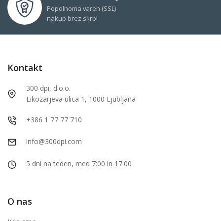
Popolnoma varen (SSL)
nakup brez skrbi
Kontakt
300 dpi, d.o.o.
Likozarjeva ulica 1, 1000 Ljubljana
+386 1 77 77 710
info@300dpi.com
5 dni na teden, med 7:00 in 17:00
O nas