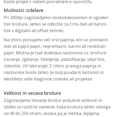
boste prejeli v našem povratnem e-sporočilu.
Možnosti izdelave
Pri 300dpi zagotavljamo visokokakovosten in ugoden
tisk brošure, lahko se odločite za črno-beli ali barvni
tisk v digitalni ali offset tehniki.
Na izbiro ponujamo več vrst papirja, kot so premazni
mat ali sijajni papir, nepremazni, barvni ali recikliran
papir. Možna je tudi dodelava naslovnice oz. brošure
(rezanje, zgibanje, žlebljenje, plastifikacije, slepi tisk,
zlatotisk, UV lakiranje). Z izbiro pravega papirja in
naslovnice boste lahko še bolj poudarili lastnosti in
identiteto vaše blagovne znamke ali projekta.
Velikost in vezava brošure
Zagotavljamo tiskanje brošur poljubne velikosti in
oblike za različne namene. Vaša brošura lahko obsega
od 40 do 250 strani, vezava pa je mehka, lepljena,