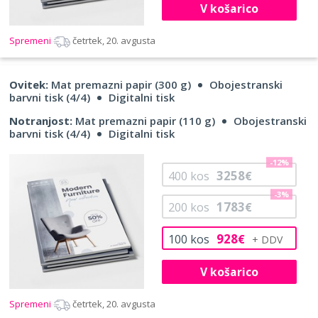
V košarico
Spremeni
četrtek, 20. avgusta
Ovitek:
Mat premazni papir (300 g)
Obojestranski
barvni tisk (4/4)
Digitalni tisk
Notranjost:
Mat premazni papir (110 g)
Obojestranski
barvni tisk (4/4)
Digitalni tisk
-12%
3258
400
kos
€
-3%
1783
200
kos
€
928
100
kos
€
V košarico
Spremeni
četrtek, 20. avgusta