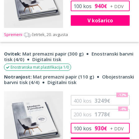
940
100
kos
€
V košarico
Spremeni
četrtek, 20. avgusta
Ovitek:
Mat premazni papir (300 g)
Enostranski barvni
tisk (4/0)
Digitalni tisk
Enostranska mat plastifikacija 1/0
Notranjost:
Mat premazni papir (110 g)
Obojestranski
barvni tisk (4/4)
Digitalni tisk
-12%
3249
400
kos
€
-4%
1778
200
kos
€
930
100
kos
€