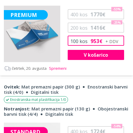
-53%
1770
PREMIUM
400
kos
€
-25%
1416
200
kos
€
953
100
kos
€
V košarico
četrtek, 20. avgusta
Spremeni
Ovitek:
Mat premazni papir (300 g)
Enostranski barvni
tisk (4/0)
Digitalni tisk
Enostranska mat plastifikacija 1/0
Notranjost:
Mat premazni papir (130 g)
Obojestranski
barvni tisk (4/4)
Digitalni tisk
-54%
1724
STANDARD
400
kos
€