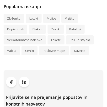
Popularna iskanja
Zloženke
Letaki
Majice
Vizitke
Dopisni listi
Plakati
Zvezki
Katalogi
Velikoformatne nalepke
Etikete
Roll up stojala
Vabila
Ceniki
Poslovne mape
Kuverte
Prijavite se na prejemanje popustov in
koristnih nasvetov