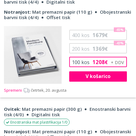
barvni tisk (4/4)
Digitalni tisk
Notranjost:
Mat premazni papir (110 g)
Obojestranski
barvni tisk (4/4)
Offset tisk
-65%
1679
400
kos
€
-43%
1369
200
kos
€
1208
100
kos
€
V košarico
Spremeni
četrtek, 20. avgusta
Ovitek:
Mat premazni papir (300 g)
Enostranski barvni
tisk (4/0)
Digitalni tisk
Enostranska mat plastifikacija 1/0
Notranjost:
Mat premazni papir (110 g)
Obojestranski