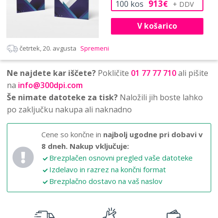
913
100
kos
€
V košarico
četrtek, 20. avgusta
Spremeni
Ne najdete kar iščete?
Pokličite
01 77 77 710
ali pišite
na
info@300dpi.com
Še nimate datoteke za tisk?
Naložili jih boste lahko
po zaključku nakupa ali naknadno
Cene so končne in
najbolj ugodne pri dobavi v
8 dneh.
Nakup vključuje:
Brezplačen osnovni pregled vaše datoteke
Izdelavo in razrez na končni format
Brezplačno dostavo na vaš naslov