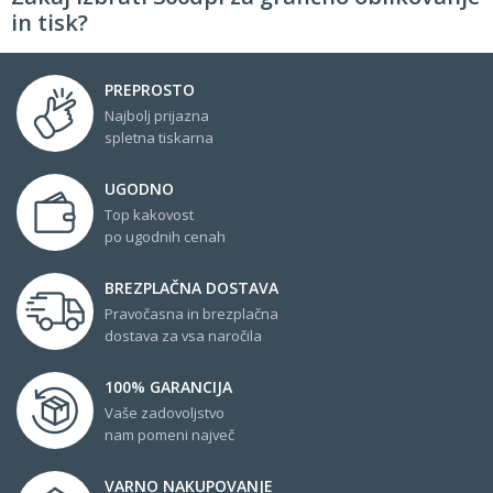
in tisk?
PREPROSTO
Najbolj prijazna
spletna tiskarna
UGODNO
Top kakovost
po ugodnih cenah
BREZPLAČNA DOSTAVA
Pravočasna in brezplačna
dostava za vsa naročila
100% GARANCIJA
Vaše zadovoljstvo
nam pomeni največ
VARNO NAKUPOVANJE