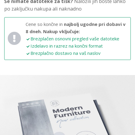
Še nimate datoteke za tisk?
Naložili jih boste lahko
po zaključku nakupa ali naknadno
Cene so končne in
najbolj ugodne pri dobavi v
8 dneh.
Nakup vključuje:
Brezplačen osnovni pregled vaše datoteke
Izdelavo in razrez na končni format
Brezplačno dostavo na vaš naslov