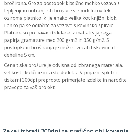
broširana. Gre za postopek klasične mehke vezava z
lepljenjem notranjosti brošure v enodelni ovitek
oziroma platnico, ki je enako velika kot knjižni blok.
Lahko pa se odločite za vezavo s kovinsko spiralo.
Platnice so po navadi izdelane iz mat ali sijajnega
papirja gramature med 200 g/m2 in 350 g/m2. S
postopkom broširanja je možno vezati tiskovine do
debeline 5 cm.
Cena tiska brošure je odvisna od izbranega materiala,
velikosti, količine in vrste dodelav. V prijazni spletni
tiskarni 300dpi preprosto primerjate izdelke in naročite
pravega za vaš projekt.
Zakaj izbrati 300dpi za grafično oblikovanje