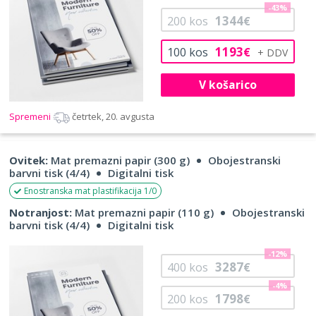
-43%
1344
200
kos
€
1193
100
kos
€
V košarico
Spremeni
četrtek, 20. avgusta
Ovitek:
Mat premazni papir (300 g)
Obojestranski
barvni tisk (4/4)
Digitalni tisk
Enostranska mat plastifikacija 1/0
Notranjost:
Mat premazni papir (110 g)
Obojestranski
barvni tisk (4/4)
Digitalni tisk
-12%
3287
400
kos
€
-4%
1798
200
kos
€