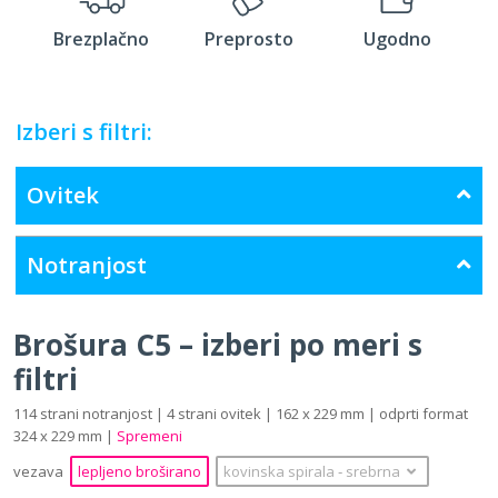
Brezplačno
Preprosto
Ugodno
Izberi s filtri:
Ovitek
Notranjost
Brošura C5 – izberi po meri s
filtri
114 strani notranjost | 4 strani ovitek | 162 x 229 mm | odprti format
324 x 229 mm |
Spremeni
vezava
lepljeno broširano
kovinska spirala
‐
srebrna