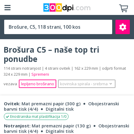
C5 (162 x 229 mm)
Brošura C5 – naše top tri
ponudbe
114 strani notranjost | 4 strani ovitek | 162 x 229 mm | odprti format
324 x 229 mm |
Spremeni
Išči
vezava
lepljeno broširano
kovinska spirala
‐
srebrna
Ovitek:
Mat premazni papir (300 g)
Obojestranski
barvni tisk (4/4)
Digitalni tisk
Enostranska mat plastifikacija 1/0
Notranjost:
Mat premazni papir (130 g)
Obojestranski
barvni tisk (4/4)
Digitalni tisk