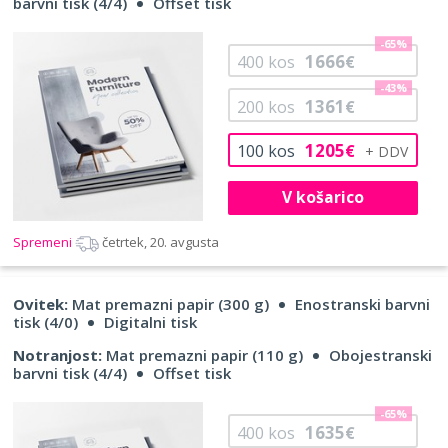
barvni tisk (4/4)
Offset tisk
-65%
1666
400
kos
€
-43%
1361
200
kos
€
1205
100
kos
€
V košarico
Spremeni
četrtek, 20. avgusta
Ovitek:
Mat premazni papir (300 g)
Enostranski barvni
tisk (4/0)
Digitalni tisk
Notranjost:
Mat premazni papir (110 g)
Obojestranski
barvni tisk (4/4)
Offset tisk
-65%
1635
400
kos
€