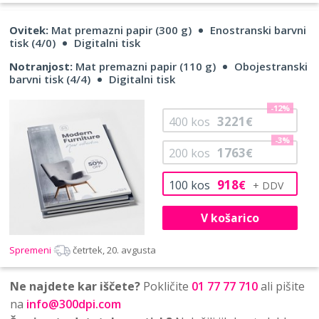
Ovitek:
Mat premazni papir (300 g)
Enostranski barvni
tisk (4/0)
Digitalni tisk
Notranjost:
Mat premazni papir (110 g)
Obojestranski
barvni tisk (4/4)
Digitalni tisk
-12%
3221
400
kos
€
-3%
1763
200
kos
€
918
100
kos
€
V košarico
Spremeni
četrtek, 20. avgusta
Ne najdete kar iščete?
Pokličite
01 77 77 710
ali pišite
na
info@300dpi.com