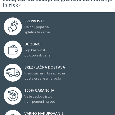
in tisk?
PREPROSTO
Najbolj prijazna
spletna tiskarna
UGODNO
Top kakovost
po ugodnih cenah
BREZPLAČNA DOSTAVA
Pravočasna in brezplačna
dostava za vsa naročila
100% GARANCIJA
Vaše zadovoljstvo
nam pomeni največ
VARNO NAKUPOVANJE