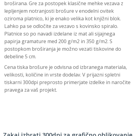
broširana. Gre za postopek klasične mehke vezava z
lepljenjem notranjosti brošure v enodelni ovitek
oziroma platnico, ki je enako velika kot knjižni blok.
Lahko pa se odločite za vezavo s kovinsko spiralo.
Platnice so po navadi izdelane iz mat ali sijajnega
papirja gramature med 200 g/m2 in 350 g/m2. S
postopkom broširanja je možno vezati tiskovine do
debeline 5 cm.
Cena tiska brošure je odvisna od izbranega materiala,
velikosti, količine in vrste dodelav. V prijazni spletni
tiskarni 300dpi preprosto primerjate izdelke in naročite
pravega za vaš projekt.
Zakaj izbrati 300dpi za grafično oblikovanje