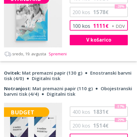
-28%
1578
200
kos
€
1111
100
kos
€
V košarico
sredo, 19. avgusta
Spremeni
Ovitek:
Mat premazni papir (130 g)
Enostranski barvni
tisk (4/0)
Digitalni tisk
Notranjost:
Mat premazni papir (110 g)
Obojestranski
barvni tisk (4/4)
Digitalni tisk
-57%
1831
BUDGET
400
kos
€
-29%
1514
200
kos
€