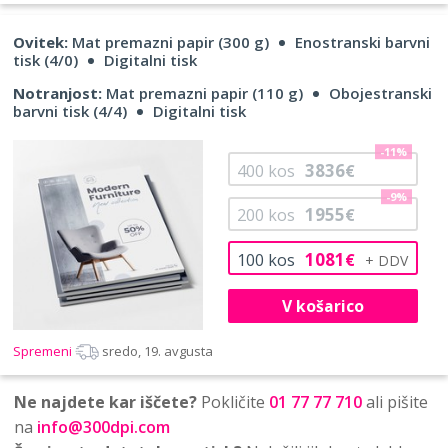
Ovitek:
Mat premazni papir (300 g)
Enostranski barvni
tisk (4/0)
Digitalni tisk
Notranjost:
Mat premazni papir (110 g)
Obojestranski
barvni tisk (4/4)
Digitalni tisk
-11%
3836
400
kos
€
-9%
1955
200
kos
€
1081
100
kos
€
V košarico
Spremeni
sredo, 19. avgusta
Ne najdete kar iščete?
Pokličite
01 77 77 710
ali pišite
na
info@300dpi.com