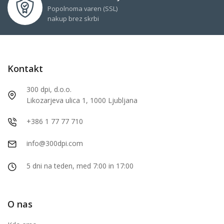
Popolnoma varen (SSL)
nakup brez skrbi
Kontakt
300 dpi, d.o.o.
Likozarjeva ulica 1, 1000 Ljubljana
+386 1 77 77 710
info@300dpi.com
5 dni na teden, med 7:00 in 17:00
O nas