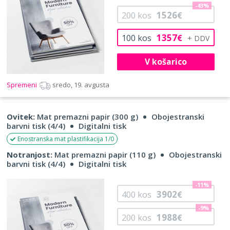
-43%
1526
200
kos
€
1357
100
kos
€
V košarico
Spremeni
sredo, 19. avgusta
Ovitek:
Mat premazni papir (300 g)
Obojestranski
barvni tisk (4/4)
Digitalni tisk
Enostranska mat plastifikacija 1/0
Notranjost:
Mat premazni papir (110 g)
Obojestranski
barvni tisk (4/4)
Digitalni tisk
-11%
3902
400
kos
€
-9%
1988
200
kos
€