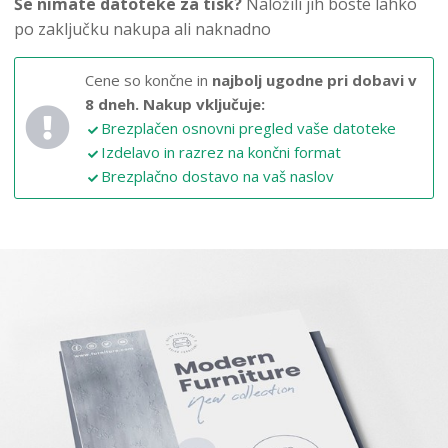
Še nimate datoteke za tisk?
Naložili jih boste lahko
po zaključku nakupa ali naknadno
Cene so končne in
najbolj ugodne pri dobavi v
8 dneh.
Nakup vključuje:
Brezplačen osnovni pregled vaše datoteke
Izdelavo in razrez na končni format
Brezplačno dostavo na vaš naslov