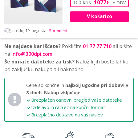
1077
100
kos
€
V košarico
sredo, 19. avgusta
Spremeni
Ne najdete kar iščete?
Pokličite
01 77 77 710
ali pišite
na
info@300dpi.com
Še nimate datoteke za tisk?
Naložili jih boste lahko
po zaključku nakupa ali naknadno
Cene so končne in
najbolj ugodne pri dobavi v
8 dneh.
Nakup vključuje:
Brezplačen osnovni pregled vaše datoteke
Izdelavo in razrez na končni format
Brezplačno dostavo na vaš naslov