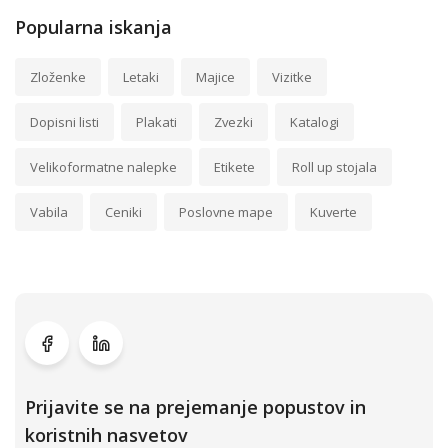
Popularna iskanja
Zloženke
Letaki
Majice
Vizitke
Dopisni listi
Plakati
Zvezki
Katalogi
Velikoformatne nalepke
Etikete
Roll up stojala
Vabila
Ceniki
Poslovne mape
Kuverte
Prijavite se na prejemanje popustov in
koristnih nasvetov