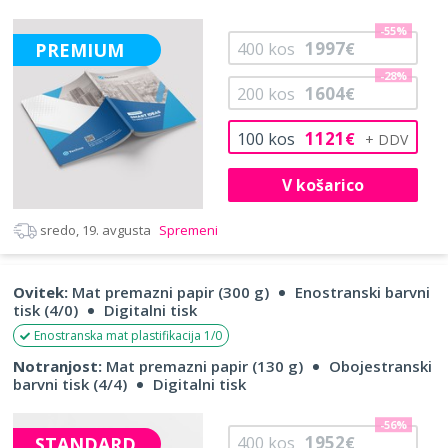
-55%
1997
PREMIUM
400
kos
€
-28%
1604
200
kos
€
1121
100
kos
€
V košarico
sredo, 19. avgusta
Spremeni
Ovitek:
Mat premazni papir (300 g)
Enostranski barvni
tisk (4/0)
Digitalni tisk
Enostranska mat plastifikacija 1/0
Notranjost:
Mat premazni papir (130 g)
Obojestranski
barvni tisk (4/4)
Digitalni tisk
-56%
1952
STANDARD
400
kos
€