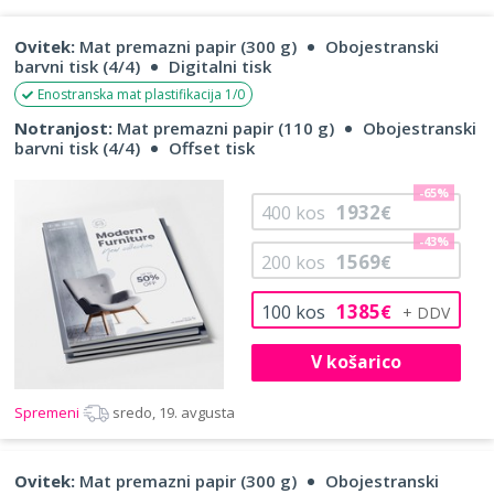
Ovitek:
Mat premazni papir (300 g)
Obojestranski
barvni tisk (4/4)
Digitalni tisk
Enostranska mat plastifikacija 1/0
Notranjost:
Mat premazni papir (110 g)
Obojestranski
barvni tisk (4/4)
Offset tisk
-65%
1932
400
kos
€
-43%
1569
200
kos
€
1385
100
kos
€
V košarico
Spremeni
sredo, 19. avgusta
Ovitek:
Mat premazni papir (300 g)
Obojestranski