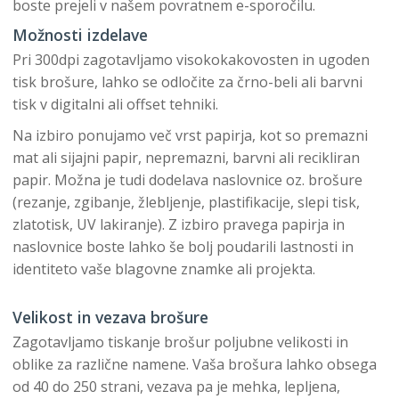
boste prejeli v našem povratnem e-sporočilu.
Možnosti izdelave
Pri 300dpi zagotavljamo visokokakovosten in ugoden
tisk brošure, lahko se odločite za črno-beli ali barvni
tisk v digitalni ali offset tehniki.
Na izbiro ponujamo več vrst papirja, kot so premazni
mat ali sijajni papir, nepremazni, barvni ali recikliran
papir. Možna je tudi dodelava naslovnice oz. brošure
(rezanje, zgibanje, žlebljenje, plastifikacije, slepi tisk,
zlatotisk, UV lakiranje). Z izbiro pravega papirja in
naslovnice boste lahko še bolj poudarili lastnosti in
identiteto vaše blagovne znamke ali projekta.
Velikost in vezava brošure
Zagotavljamo tiskanje brošur poljubne velikosti in
oblike za različne namene. Vaša brošura lahko obsega
od 40 do 250 strani, vezava pa je mehka, lepljena,