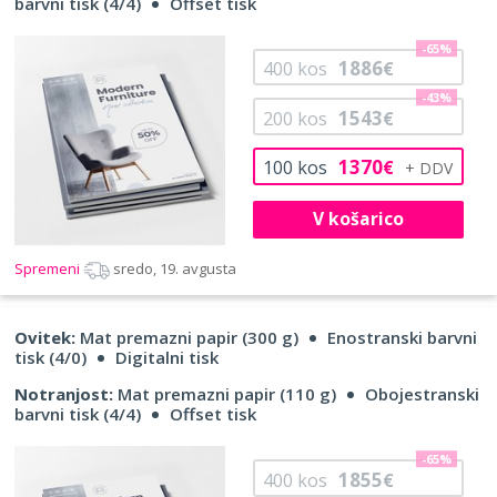
barvni tisk (4/4)
Offset tisk
-65%
1886
400
kos
€
-43%
1543
200
kos
€
1370
100
kos
€
V košarico
Spremeni
sredo, 19. avgusta
Ovitek:
Mat premazni papir (300 g)
Enostranski barvni
tisk (4/0)
Digitalni tisk
Notranjost:
Mat premazni papir (110 g)
Obojestranski
barvni tisk (4/4)
Offset tisk
-65%
1855
400
kos
€