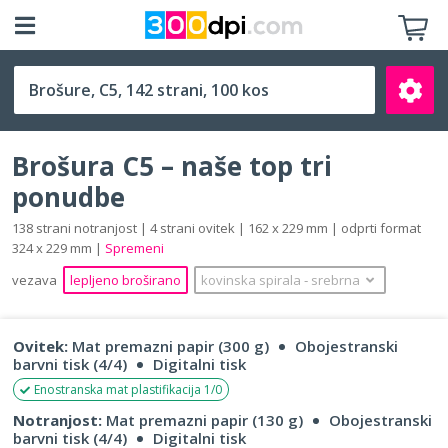
C5 (162 x 229 mm)
Brošura C5 – naše top tri
ponudbe
138 strani notranjost | 4 strani ovitek | 162 x 229 mm | odprti format
324 x 229 mm |
Spremeni
Išči
vezava
lepljeno broširano
kovinska spirala
‐
srebrna
Ovitek:
Mat premazni papir (300 g)
Obojestranski
barvni tisk (4/4)
Digitalni tisk
Enostranska mat plastifikacija 1/0
Notranjost:
Mat premazni papir (130 g)
Obojestranski
barvni tisk (4/4)
Digitalni tisk