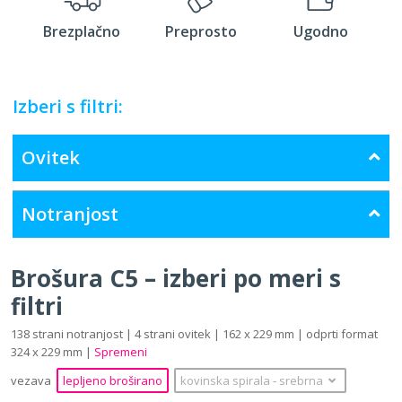
Brezplačno
Preprosto
Ugodno
Izberi s filtri:
Ovitek
Notranjost
Brošura C5 – izberi po meri s
filtri
138 strani notranjost | 4 strani ovitek | 162 x 229 mm | odprti format
324 x 229 mm |
Spremeni
vezava
lepljeno broširano
kovinska spirala
‐
srebrna