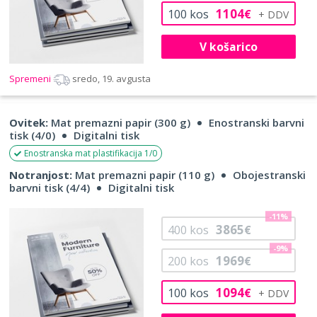
1104
100
kos
€
V košarico
Spremeni
sredo, 19. avgusta
Ovitek:
Mat premazni papir (300 g)
Enostranski barvni
tisk (4/0)
Digitalni tisk
Enostranska mat plastifikacija 1/0
Notranjost:
Mat premazni papir (110 g)
Obojestranski
barvni tisk (4/4)
Digitalni tisk
-11%
3865
400
kos
€
-9%
1969
200
kos
€
1094
100
kos
€