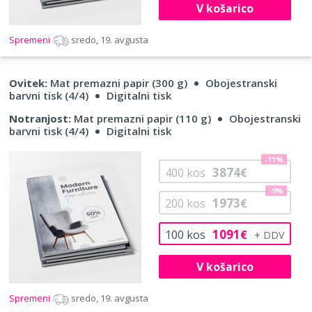
V košarico
Spremeni
sredo, 19. avgusta
Ovitek:
Mat premazni papir (300 g)
Obojestranski
barvni tisk (4/4)
Digitalni tisk
Notranjost:
Mat premazni papir (110 g)
Obojestranski
barvni tisk (4/4)
Digitalni tisk
-11%
3874
400
kos
€
-9%
1973
200
kos
€
1091
100
kos
€
V košarico
Spremeni
sredo, 19. avgusta