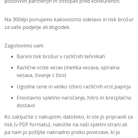
poslovnih partnerjih in izstopali pred konkurenco.
Na 300dpi ponujamo kakovostno izdelavo in tisk brošur
za vaše podjetje ali dogodek.
Zagotovimo vam:
Barvni tisk brošur v različnih tehnikah
Različne vrste vezav (mehka vezava, spiralna
vezava, šivanje z žico)
Ugodne cene in veliko izbiro različnih vrst papirja
Enostavno spletno naročanje, hitro in brezplačno
dostavo
Ko zaključite z nakupom, datoteko, ki ste jo pripravili za
tisk (v PDF formatu), naložite na naši spletni strani ali
pa nam jo pošljite naknadno preko povezave, ki jo