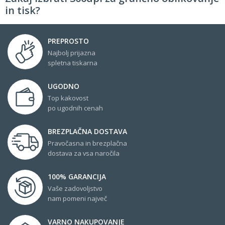
in tisk?
PREPROSTO
Najbolj prijazna
spletna tiskarna
UGODNO
Top kakovost
po ugodnih cenah
BREZPLAČNA DOSTAVA
Pravočasna in brezplačna
dostava za vsa naročila
100% GARANCIJA
Vaše zadovoljstvo
nam pomeni največ
VARNO NAKUPOVANJE