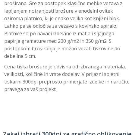
broširana. Gre za postopek klasične mehke vezava z
lepljenjem notranjosti brošure v enodelni ovitek
oziroma platnico, ki je enako velika kot knjižni blok.
Lahko pa se odločite za vezavo s kovinsko spiralo.
Platnice so po navadi izdelane iz mat ali sijajnega
papirja gramature med 200 g/m2 in 350 g/m2. S
postopkom broširanja je možno vezati tiskovine do
debeline 5 cm.
Cena tiska brošure je odvisna od izbranega materiala,
velikosti, količine in vrste dodelav. V prijazni spletni
tiskarni 300dpi preprosto primerjate izdelke in naročite
pravega za vaš projekt.
Zakaj izbrati 300dpi za grafično oblikovanje