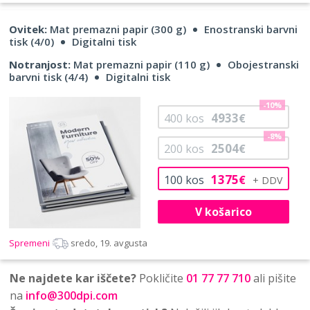
Ovitek:
Mat premazni papir (300 g)
Enostranski barvni
tisk (4/0)
Digitalni tisk
Notranjost:
Mat premazni papir (110 g)
Obojestranski
barvni tisk (4/4)
Digitalni tisk
-10%
4933
400
kos
€
-8%
2504
200
kos
€
1375
100
kos
€
V košarico
Spremeni
sredo, 19. avgusta
Ne najdete kar iščete?
Pokličite
01 77 77 710
ali pišite
na
info@300dpi.com