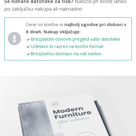
Še nimate datoteke za tisk?
Naložili jih boste lahko
po zaključku nakupa ali naknadno
Cene so končne in
najbolj ugodne pri dobavi v
8 dneh.
Nakup vključuje:
Brezplačen osnovni pregled vaše datoteke
Izdelavo in razrez na končni format
Brezplačno dostavo na vaš naslov