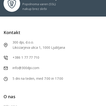
Popolnoma varen (SSL)
nakup brez skrbi
Kontakt
300 dpi, d.o.o.
Likozarjeva ulica 1, 1000 Ljubljana
+386 1 77 77 710
info@300dpi.com
5 dni na teden, med 7:00 in 17:00
O nas