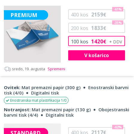
-61%
2159
PREMIUM
400
kos
€
-35%
1833
200
kos
€
1420
100
kos
€
V košarico
sredo, 19. avgusta
Spremeni
Ovitek:
Mat premazni papir (300 g)
Enostranski barvni
tisk (4/0)
Digitalni tisk
Enostranska mat plastifikacija 1/0
Notranjost:
Mat premazni papir (130 g)
Obojestranski
barvni tisk (4/4)
Digitalni tisk
-62%
2117
STANDARD
400
kos
€