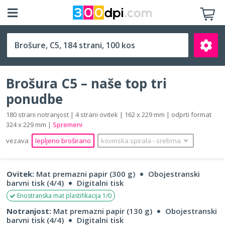
C5 (162 x 229 mm)
Brošura C5 – naše top tri
ponudbe
180 strani notranjost | 4 strani ovitek | 162 x 229 mm | odprti format
324 x 229 mm |
Spremeni
Išči
vezava
lepljeno broširano
kovinska spirala
‐
srebrna
Ovitek:
Mat premazni papir (300 g)
Obojestranski
barvni tisk (4/4)
Digitalni tisk
Enostranska mat plastifikacija 1/0
Notranjost:
Mat premazni papir (130 g)
Obojestranski
barvni tisk (4/4)
Digitalni tisk