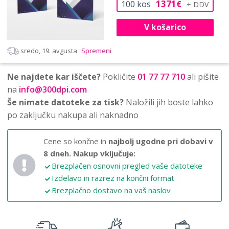
1371
100
kos
€
V košarico
sredo, 19. avgusta
Spremeni
Ne najdete kar iščete?
Pokličite
01 77 77 710
ali pišite
na
info@300dpi.com
Še nimate datoteke za tisk?
Naložili jih boste lahko
po zaključku nakupa ali naknadno
Cene so končne in
najbolj ugodne pri dobavi v
8 dneh.
Nakup vključuje:
Brezplačen osnovni pregled vaše datoteke
Izdelavo in razrez na končni format
Brezplačno dostavo na vaš naslov