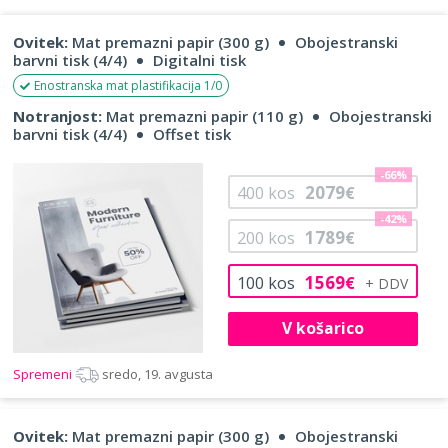
Ovitek:
Mat premazni papir (300 g)
Obojestranski
barvni tisk (4/4)
Digitalni tisk
Enostranska mat plastifikacija 1/0
Notranjost:
Mat premazni papir (110 g)
Obojestranski
barvni tisk (4/4)
Offset tisk
-66%
2079
400
kos
€
-42%
1789
200
kos
€
1569
100
kos
€
V košarico
Spremeni
sredo, 19. avgusta
Ovitek:
Mat premazni papir (300 g)
Obojestranski