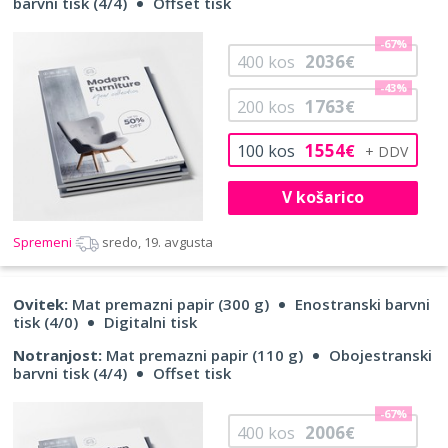
barvni tisk (4/4)
Offset tisk
-67%
2036
400
kos
€
-43%
1763
200
kos
€
1554
100
kos
€
V košarico
Spremeni
sredo, 19. avgusta
Ovitek:
Mat premazni papir (300 g)
Enostranski barvni
tisk (4/0)
Digitalni tisk
Notranjost:
Mat premazni papir (110 g)
Obojestranski
barvni tisk (4/4)
Offset tisk
-67%
2006
400
kos
€