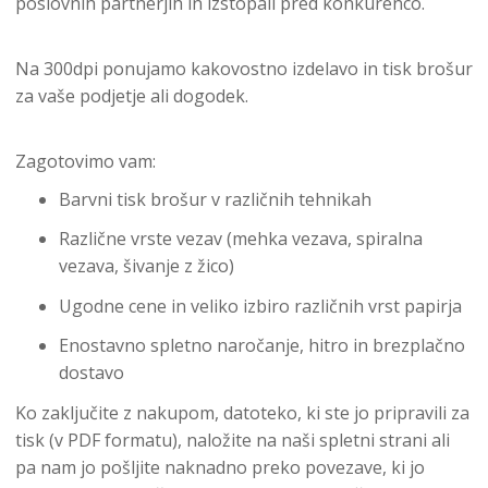
poslovnih partnerjih in izstopali pred konkurenco.
Na 300dpi ponujamo kakovostno izdelavo in tisk brošur
za vaše podjetje ali dogodek.
Zagotovimo vam:
Barvni tisk brošur v različnih tehnikah
Različne vrste vezav (mehka vezava, spiralna
vezava, šivanje z žico)
Ugodne cene in veliko izbiro različnih vrst papirja
Enostavno spletno naročanje, hitro in brezplačno
dostavo
Ko zaključite z nakupom, datoteko, ki ste jo pripravili za
tisk (v PDF formatu), naložite na naši spletni strani ali
pa nam jo pošljite naknadno preko povezave, ki jo