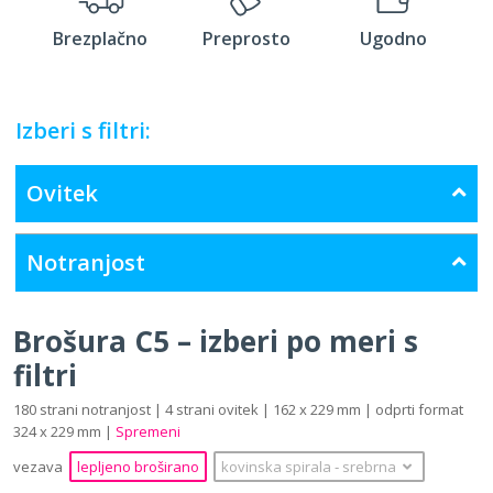
Brezplačno
Preprosto
Ugodno
Izberi s filtri:
Ovitek
Notranjost
Brošura C5 – izberi po meri s
filtri
180 strani notranjost | 4 strani ovitek | 162 x 229 mm | odprti format
324 x 229 mm |
Spremeni
vezava
lepljeno broširano
kovinska spirala
‐
srebrna