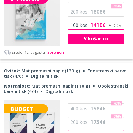
-35%
1808
200
kos
€
1410
100
kos
€
V košarico
sredo, 19. avgusta
Spremeni
Ovitek:
Mat premazni papir (130 g)
Enostranski barvni
tisk (4/0)
Digitalni tisk
Notranjost:
Mat premazni papir (110 g)
Obojestranski
barvni tisk (4/4)
Digitalni tisk
-63%
1984
BUDGET
400
kos
€
-36%
1734
200
kos
€