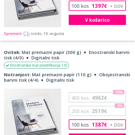
1397
100
kos
€
V košarico
Spremeni
sredo, 19. avgusta
Ovitek:
Mat premazni papir (300 g)
Enostranski barvni
tisk (4/0)
Digitalni tisk
Enostranska mat plastifikacija 1/0
Notranjost:
Mat premazni papir (110 g)
Obojestranski
barvni tisk (4/4)
Digitalni tisk
-10%
4962
400
kos
€
-9%
2519
200
kos
€
1387
100
kos
€