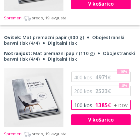
V košarico
Spremeni
sredo, 19. avgusta
Ovitek:
Mat premazni papir (300 g)
Obojestranski
barvni tisk (4/4)
Digitalni tisk
Notranjost:
Mat premazni papir (110 g)
Obojestranski
barvni tisk (4/4)
Digitalni tisk
-10%
4971
400
kos
€
-8%
2523
200
kos
€
1385
100
kos
€
V košarico
Spremeni
sredo, 19. avgusta