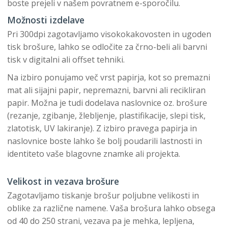
boste prejeli v našem povratnem e-sporočilu.
Možnosti izdelave
Pri 300dpi zagotavljamo visokokakovosten in ugoden
tisk brošure, lahko se odločite za črno-beli ali barvni
tisk v digitalni ali offset tehniki.
Na izbiro ponujamo več vrst papirja, kot so premazni
mat ali sijajni papir, nepremazni, barvni ali recikliran
papir. Možna je tudi dodelava naslovnice oz. brošure
(rezanje, zgibanje, žlebljenje, plastifikacije, slepi tisk,
zlatotisk, UV lakiranje). Z izbiro pravega papirja in
naslovnice boste lahko še bolj poudarili lastnosti in
identiteto vaše blagovne znamke ali projekta.
Velikost in vezava brošure
Zagotavljamo tiskanje brošur poljubne velikosti in
oblike za različne namene. Vaša brošura lahko obsega
od 40 do 250 strani, vezava pa je mehka, lepljena,