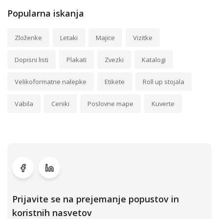
Popularna iskanja
Zloženke
Letaki
Majice
Vizitke
Dopisni listi
Plakati
Zvezki
Katalogi
Velikoformatne nalepke
Etikete
Roll up stojala
Vabila
Ceniki
Poslovne mape
Kuverte
Prijavite se na prejemanje popustov in
koristnih nasvetov