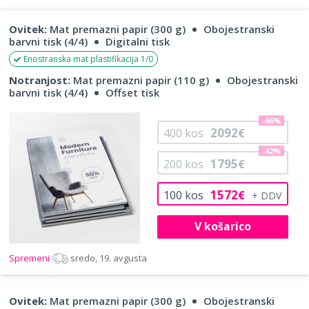
Ovitek:
Mat premazni papir (300 g)
Obojestranski
barvni tisk (4/4)
Digitalni tisk
Enostranska mat plastifikacija 1/0
Notranjost:
Mat premazni papir (110 g)
Obojestranski
barvni tisk (4/4)
Offset tisk
-66%
2092
400
kos
€
-42%
1795
200
kos
€
1572
100
kos
€
V košarico
Spremeni
sredo, 19. avgusta
Ovitek:
Mat premazni papir (300 g)
Obojestranski