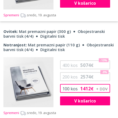
V košarico
Spremeni
sredo, 19. avgusta
Ovitek:
Mat premazni papir (300 g)
Obojestranski
barvni tisk (4/4)
Digitalni tisk
Notranjost:
Mat premazni papir (110 g)
Obojestranski
barvni tisk (4/4)
Digitalni tisk
-10%
5074
400
kos
€
-8%
2574
200
kos
€
1412
100
kos
€
V košarico
Spremeni
sredo, 19. avgusta