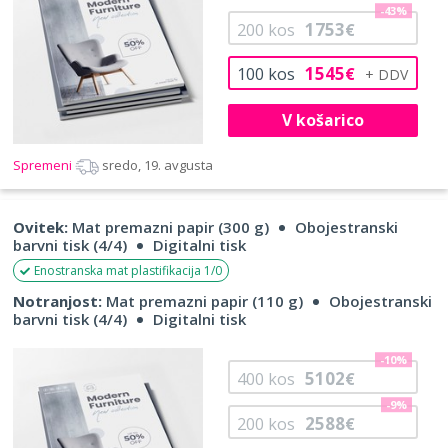
-43%
1753
200
kos
€
1545
100
kos
€
V košarico
Spremeni
sredo, 19. avgusta
Ovitek:
Mat premazni papir (300 g)
Obojestranski
barvni tisk (4/4)
Digitalni tisk
Enostranska mat plastifikacija 1/0
Notranjost:
Mat premazni papir (110 g)
Obojestranski
barvni tisk (4/4)
Digitalni tisk
-10%
5102
400
kos
€
-9%
2588
200
kos
€