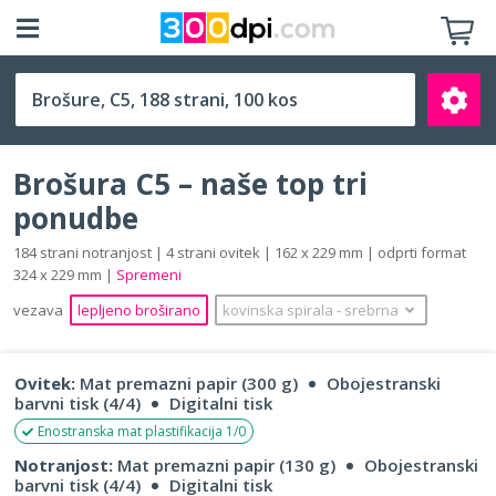
C5 (162 x 229 mm)
Brošura C5 – naše top tri
ponudbe
184 strani notranjost | 4 strani ovitek | 162 x 229 mm | odprti format
324 x 229 mm |
Spremeni
Išči
vezava
lepljeno broširano
kovinska spirala
‐
srebrna
Ovitek:
Mat premazni papir (300 g)
Obojestranski
barvni tisk (4/4)
Digitalni tisk
Enostranska mat plastifikacija 1/0
Notranjost:
Mat premazni papir (130 g)
Obojestranski
barvni tisk (4/4)
Digitalni tisk