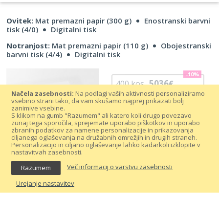
Ovitek:
Mat premazni papir (300 g)
Enostranski barvni
tisk (4/0)
Digitalni tisk
Notranjost:
Mat premazni papir (110 g)
Obojestranski
barvni tisk (4/4)
Digitalni tisk
-10%
5036
400
kos
€
Načela zasebnosti:
Na podlagi vaših aktivnosti personaliziramo
-8%
vsebino strani tako, da vam skušamo najprej prikazati bolj
2555
200
kos
€
zanimive vsebine.
S klikom na gumb "Razumem" ali katero koli drugo povezavo
zunaj tega sporočila, sprejemate uporabo piškotkov in uporabo
1402
100
kos
€
zbranih podatkov za namene personalizacije in prikazovanja
ciljanega oglaševanja na družabnih omrežjih in drugih straneh.
Personalizacijo in ciljano oglaševanje lahko kadarkoli izklopite v
V košarico
nastavitvah zasebnosti.
Več informacij o varstvu zasebnosti
Razumem
Spremeni
sredo, 19. avgusta
Urejanje nastavitev
Ne najdete kar iščete?
Pokličite
01 77 77 710
ali pišite
na
info@300dpi.com