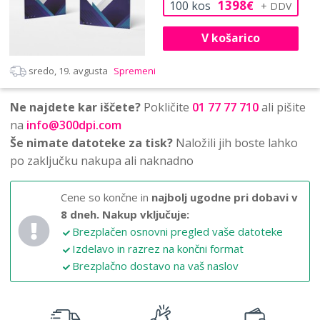
1398
100
kos
€
V košarico
sredo, 19. avgusta
Spremeni
Ne najdete kar iščete?
Pokličite
01 77 77 710
ali pišite
na
info@300dpi.com
Še nimate datoteke za tisk?
Naložili jih boste lahko
po zaključku nakupa ali naknadno
Cene so končne in
najbolj ugodne pri dobavi v
8 dneh.
Nakup vključuje:
Brezplačen osnovni pregled vaše datoteke
Izdelavo in razrez na končni format
Brezplačno dostavo na vaš naslov