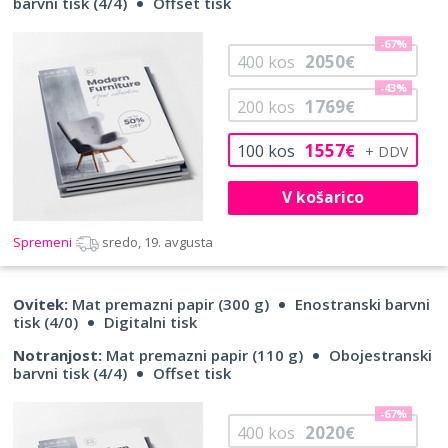
barvni tisk (4/4)
Offset tisk
-67%
2050
400
kos
€
-43%
1769
200
kos
€
1557
100
kos
€
V košarico
Spremeni
sredo, 19. avgusta
Ovitek:
Mat premazni papir (300 g)
Enostranski barvni
tisk (4/0)
Digitalni tisk
Notranjost:
Mat premazni papir (110 g)
Obojestranski
barvni tisk (4/4)
Offset tisk
-67%
2020
400
kos
€