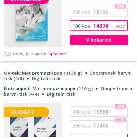
-36%
1815
200
kos
€
1437
100
kos
€
V košarico
sredo, 19. avgusta
Spremeni
Ovitek:
Mat premazni papir (130 g)
Enostranski barvni
tisk (4/0)
Digitalni tisk
Notranjost:
Mat premazni papir (110 g)
Obojestranski
barvni tisk (4/4)
Digitalni tisk
-64%
1998
BUDGET
400
kos
€
-37%
1740
200
kos
€