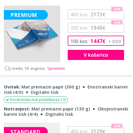
-62%
2172
PREMIUM
400
kos
€
-36%
1840
200
kos
€
1447
100
kos
€
V košarico
sredo, 19. avgusta
Spremeni
Ovitek:
Mat premazni papir (300 g)
Enostranski barvni
tisk (4/0)
Digitalni tisk
Enostranska mat plastifikacija 1/0
Notranjost:
Mat premazni papir (130 g)
Obojestranski
barvni tisk (4/4)
Digitalni tisk
-62%
2129
STANDARD
400
kos
€