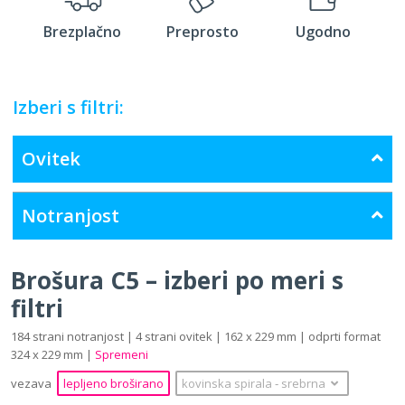
Brezplačno
Preprosto
Ugodno
Izberi s filtri:
Ovitek
Notranjost
Brošura C5 – izberi po meri s
filtri
184 strani notranjost | 4 strani ovitek | 162 x 229 mm | odprti format
324 x 229 mm |
Spremeni
vezava
lepljeno broširano
kovinska spirala
‐
srebrna