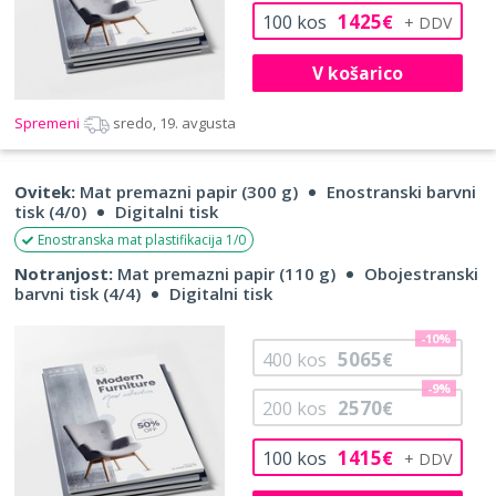
1425
100
kos
€
V košarico
Spremeni
sredo, 19. avgusta
Ovitek:
Mat premazni papir (300 g)
Enostranski barvni
tisk (4/0)
Digitalni tisk
Enostranska mat plastifikacija 1/0
Notranjost:
Mat premazni papir (110 g)
Obojestranski
barvni tisk (4/4)
Digitalni tisk
-10%
5065
400
kos
€
-9%
2570
200
kos
€
1415
100
kos
€