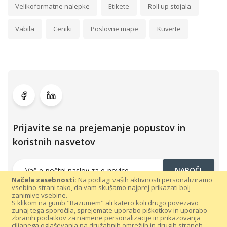
Velikoformatne nalepke
Etikete
Roll up stojala
Vabila
Ceniki
Poslovne mape
Kuverte
Prijavite se na prejemanje popustov in
koristnih nasvetov
NAROČI
Načela zasebnosti:
Na podlagi vaših aktivnosti personaliziramo
vsebino strani tako, da vam skušamo najprej prikazati bolj
zanimive vsebine.
S klikom na gumb "Razumem" ali katero koli drugo povezavo
zunaj tega sporočila, sprejemate uporabo piškotkov in uporabo
zbranih podatkov za namene personalizacije in prikazovanja
ciljanega oglaševanja na družabnih omrežjih in drugih straneh.