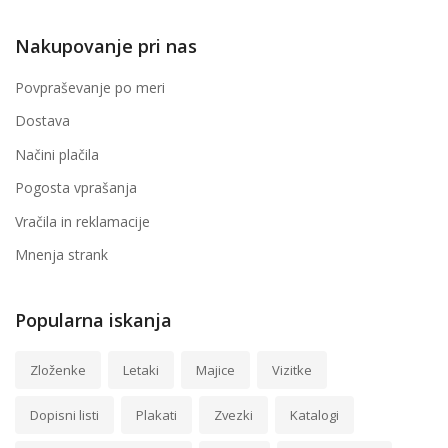
Nakupovanje pri nas
Povpraševanje po meri
Dostava
Načini plačila
Pogosta vprašanja
Vračila in reklamacije
Mnenja strank
Popularna iskanja
Zloženke
Letaki
Majice
Vizitke
Dopisni listi
Plakati
Zvezki
Katalogi