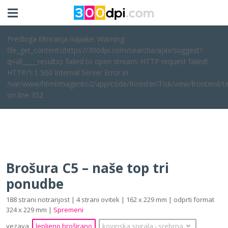
Predloga filtriranja napake: Warning:
file_get_contents(https://300dpi.com/searcha/ajax/suggest?
q=all_____results): failed to open stream: HTTP request failed!
HTTP/1.1 500 Internal Server Error in
/var/www/html/magento2/app/code/Rooster/Tisk/view/frontend/te
on line 352
Brošura C5 – naše top tri
ponudbe
188 strani notranjost | 4 strani ovitek | 162 x 229 mm | odprti format
324 x 229 mm |
Spremeni
vezava
lepljeno broširano
kovinska spirala
‐
srebrna