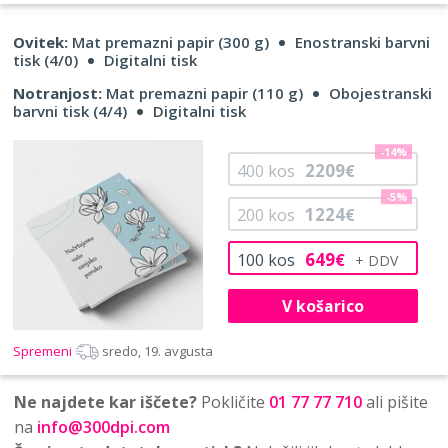
Ovitek:
Mat premazni papir (300 g)
Enostranski barvni
tisk (4/0)
Digitalni tisk
Notranjost:
Mat premazni papir (110 g)
Obojestranski
barvni tisk (4/4)
Digitalni tisk
-14%
2209
400
kos
€
-5%
1224
200
kos
€
649
100
kos
€
V košarico
Spremeni
sredo, 19. avgusta
Ne najdete kar iščete?
Pokličite
01 77 77 710
ali pišite
na
info@300dpi.com