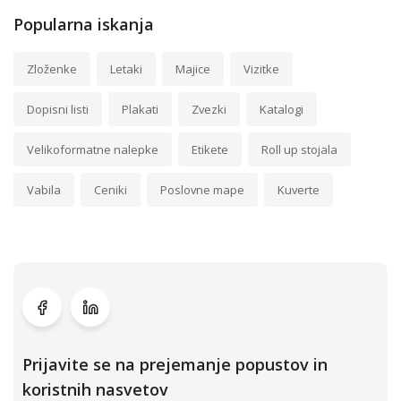
Popularna iskanja
Zloženke
Letaki
Majice
Vizitke
Dopisni listi
Plakati
Zvezki
Katalogi
Velikoformatne nalepke
Etikete
Roll up stojala
Vabila
Ceniki
Poslovne mape
Kuverte
Prijavite se na prejemanje popustov in
koristnih nasvetov