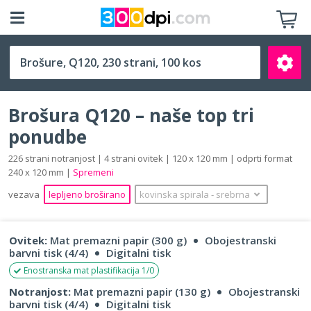
Q120 (120 x 120 mm)
Brošura Q120 – naše top tri
ponudbe
226 strani notranjost | 4 strani ovitek | 120 x 120 mm | odprti format
240 x 120 mm |
Spremeni
Išči
vezava
lepljeno broširano
kovinska spirala
‐
srebrna
Ovitek:
Mat premazni papir (300 g)
Obojestranski
barvni tisk (4/4)
Digitalni tisk
Enostranska mat plastifikacija 1/0
Notranjost:
Mat premazni papir (130 g)
Obojestranski
barvni tisk (4/4)
Digitalni tisk