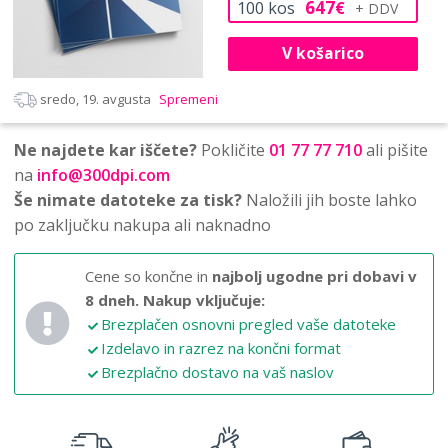
647
100
kos
€
V košarico
sredo, 19. avgusta
Spremeni
Ne najdete kar iščete?
Pokličite
01 77 77 710
ali pišite
na
info@300dpi.com
Še nimate datoteke za tisk?
Naložili jih boste lahko
po zaključku nakupa ali naknadno
Cene so končne in
najbolj ugodne pri dobavi v
8 dneh.
Nakup vključuje:
Brezplačen osnovni pregled vaše datoteke
Izdelavo in razrez na končni format
Brezplačno dostavo na vaš naslov