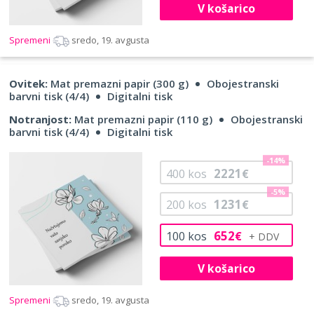
V košarico
Spremeni
sredo, 19. avgusta
Ovitek:
Mat premazni papir (300 g)
Obojestranski
barvni tisk (4/4)
Digitalni tisk
Notranjost:
Mat premazni papir (110 g)
Obojestranski
barvni tisk (4/4)
Digitalni tisk
-14%
2221
400
kos
€
-5%
1231
200
kos
€
652
100
kos
€
V košarico
Spremeni
sredo, 19. avgusta