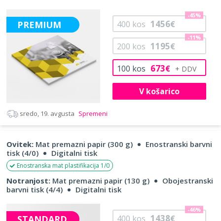
-45%
1456
PREMIUM
400
kos
€
-11%
1195
200
kos
€
673
100
kos
€
V košarico
sredo, 19. avgusta
Spremeni
Ovitek:
Mat premazni papir (300 g)
Enostranski barvni
tisk (4/0)
Digitalni tisk
Enostranska mat plastifikacija 1/0
Notranjost:
Mat premazni papir (130 g)
Obojestranski
barvni tisk (4/4)
Digitalni tisk
-46%
1438
STANDARD
400
kos
€