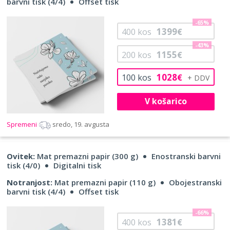
barvni tisk (4/4)
Offset tisk
-65%
1399
400
kos
€
-43%
1155
200
kos
€
1028
100
kos
€
V košarico
Spremeni
sredo, 19. avgusta
Ovitek:
Mat premazni papir (300 g)
Enostranski barvni
tisk (4/0)
Digitalni tisk
Notranjost:
Mat premazni papir (110 g)
Obojestranski
barvni tisk (4/4)
Offset tisk
-66%
1381
400
kos
€