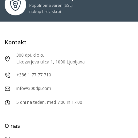
Popolnoma varen (SSL)
nakup brez skrbi
Kontakt
300 dpi, d.o.o.
Likozarjeva ulica 1, 1000 Ljubljana
+386 1 77 77 710
info@300dpi.com
5 dni na teden, med 7:00 in 17:00
O nas