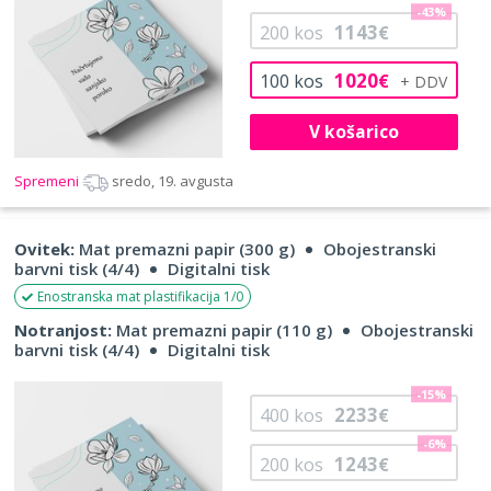
-43%
1143
200
kos
€
1020
100
kos
€
V košarico
Spremeni
sredo, 19. avgusta
Ovitek:
Mat premazni papir (300 g)
Obojestranski
barvni tisk (4/4)
Digitalni tisk
Enostranska mat plastifikacija 1/0
Notranjost:
Mat premazni papir (110 g)
Obojestranski
barvni tisk (4/4)
Digitalni tisk
-15%
2233
400
kos
€
-6%
1243
200
kos
€