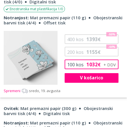
tisk (4/0)
Digitalni tisk
Enostranska mat plastifikacija 1/0
Notranjost:
Mat premazni papir (110 g)
Obojestranski
barvni tisk (4/4)
Offset tisk
-66%
1393
400
kos
€
-44%
1155
200
kos
€
1032
100
kos
€
V košarico
Spremeni
sredo, 19. avgusta
Ovitek:
Mat premazni papir (300 g)
Obojestranski
barvni tisk (4/4)
Digitalni tisk
Notranjost:
Mat premazni papir (110 g)
Obojestranski