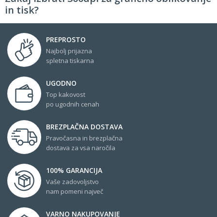
in tisk?
PREPROSTO
Najbolj prijazna
spletna tiskarna
UGODNO
Top kakovost
po ugodnih cenah
BREZPLAČNA DOSTAVA
Pravočasna in brezplačna
dostava za vsa naročila
100% GARANCIJA
Vaše zadovoljstvo
nam pomeni največ
VARNO NAKUPOVANJE