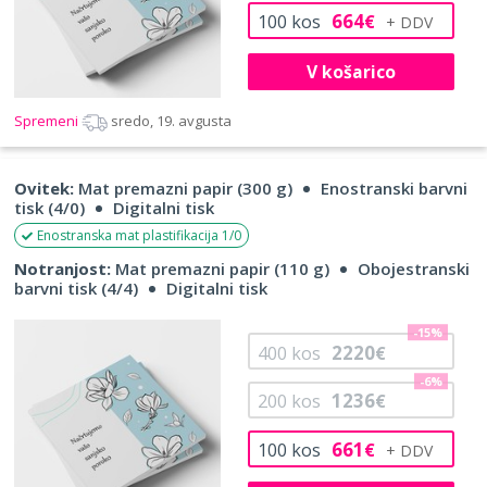
664
100
kos
€
V košarico
Spremeni
sredo, 19. avgusta
Ovitek:
Mat premazni papir (300 g)
Enostranski barvni
tisk (4/0)
Digitalni tisk
Enostranska mat plastifikacija 1/0
Notranjost:
Mat premazni papir (110 g)
Obojestranski
barvni tisk (4/4)
Digitalni tisk
-15%
2220
400
kos
€
-6%
1236
200
kos
€
661
100
kos
€