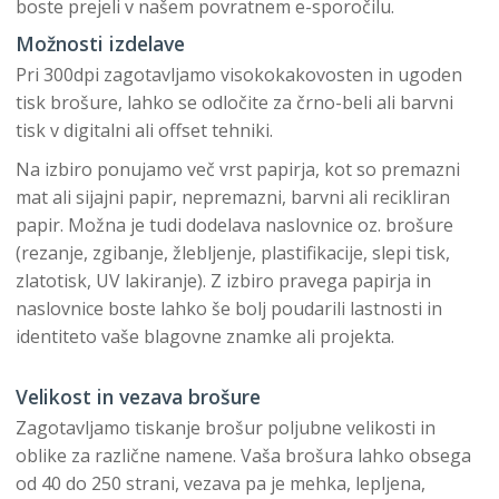
boste prejeli v našem povratnem e-sporočilu.
Možnosti izdelave
Pri 300dpi zagotavljamo visokokakovosten in ugoden
tisk brošure, lahko se odločite za črno-beli ali barvni
tisk v digitalni ali offset tehniki.
Na izbiro ponujamo več vrst papirja, kot so premazni
mat ali sijajni papir, nepremazni, barvni ali recikliran
papir. Možna je tudi dodelava naslovnice oz. brošure
(rezanje, zgibanje, žlebljenje, plastifikacije, slepi tisk,
zlatotisk, UV lakiranje). Z izbiro pravega papirja in
naslovnice boste lahko še bolj poudarili lastnosti in
identiteto vaše blagovne znamke ali projekta.
Velikost in vezava brošure
Zagotavljamo tiskanje brošur poljubne velikosti in
oblike za različne namene. Vaša brošura lahko obsega
od 40 do 250 strani, vezava pa je mehka, lepljena,