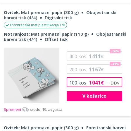
Ovitek:
Mat premazni papir (300 g)
Obojestranski
barvni tisk (4/4)
Digitalni tisk
Enostranska mat plastifikacija 1/0
Notranjost:
Mat premazni papir (110 g)
Obojestranski
barvni tisk (4/4)
Offset tisk
-66%
1411
400
kos
€
-43%
1167
200
kos
€
1041
100
kos
€
V košarico
Spremeni
sredo, 19. avgusta
Ovitek:
Mat premazni papir (300 g)
Enostranski barvni