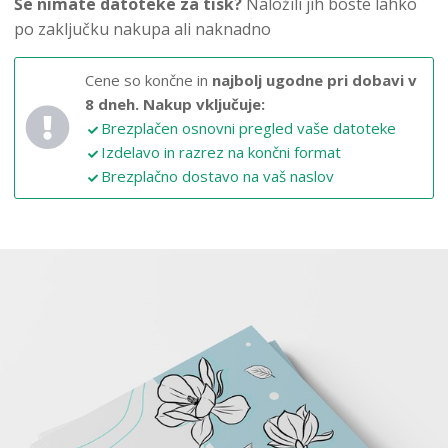
Še nimate datoteke za tisk?
Naložili jih boste lahko
po zaključku nakupa ali naknadno
Cene so končne in
najbolj ugodne pri dobavi v
8 dneh.
Nakup vključuje:
Brezplačen osnovni pregled vaše datoteke
Izdelavo in razrez na končni format
Brezplačno dostavo na vaš naslov