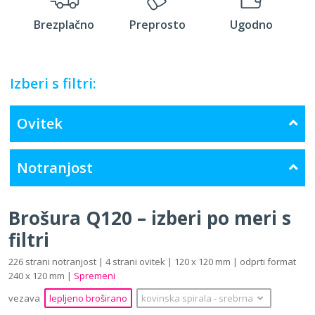
Brezplačno
Preprosto
Ugodno
Izberi s filtri:
Ovitek
Notranjost
Brošura Q120 – izberi po meri s
filtri
226 strani notranjost | 4 strani ovitek | 120 x 120 mm | odprti format
240 x 120 mm |
Spremeni
vezava
lepljeno broširano
kovinska spirala
‐
srebrna