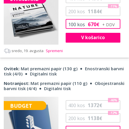
-11%
1184
200
kos
€
670
100
kos
€
V košarico
sredo, 19. avgusta
Spremeni
Ovitek:
Mat premazni papir (130 g)
Enostranski barvni
tisk (4/0)
Digitalni tisk
Notranjost:
Mat premazni papir (110 g)
Obojestranski
barvni tisk (4/4)
Digitalni tisk
-46%
1372
BUDGET
400
kos
€
-12%
1138
200
kos
€