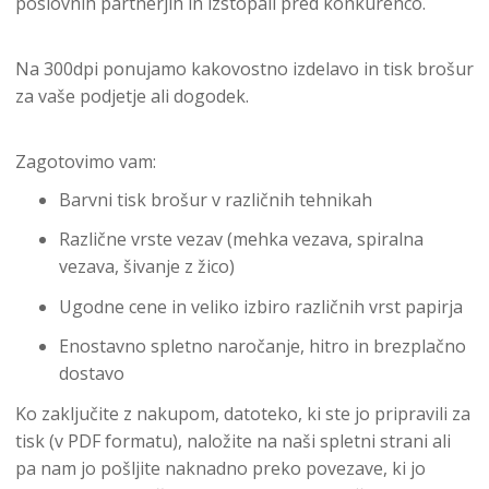
poslovnih partnerjih in izstopali pred konkurenco.
Na 300dpi ponujamo kakovostno izdelavo in tisk brošur
za vaše podjetje ali dogodek.
Zagotovimo vam:
Barvni tisk brošur v različnih tehnikah
Različne vrste vezav (mehka vezava, spiralna
vezava, šivanje z žico)
Ugodne cene in veliko izbiro različnih vrst papirja
Enostavno spletno naročanje, hitro in brezplačno
dostavo
Ko zaključite z nakupom, datoteko, ki ste jo pripravili za
tisk (v PDF formatu), naložite na naši spletni strani ali
pa nam jo pošljite naknadno preko povezave, ki jo