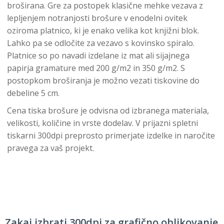
broširana. Gre za postopek klasične mehke vezava z
lepljenjem notranjosti brošure v enodelni ovitek
oziroma platnico, ki je enako velika kot knjižni blok.
Lahko pa se odločite za vezavo s kovinsko spiralo.
Platnice so po navadi izdelane iz mat ali sijajnega
papirja gramature med 200 g/m2 in 350 g/m2. S
postopkom broširanja je možno vezati tiskovine do
debeline 5 cm.
Cena tiska brošure je odvisna od izbranega materiala,
velikosti, količine in vrste dodelav. V prijazni spletni
tiskarni 300dpi preprosto primerjate izdelke in naročite
pravega za vaš projekt.
Zakaj izbrati 300dpi za grafično oblikovanje