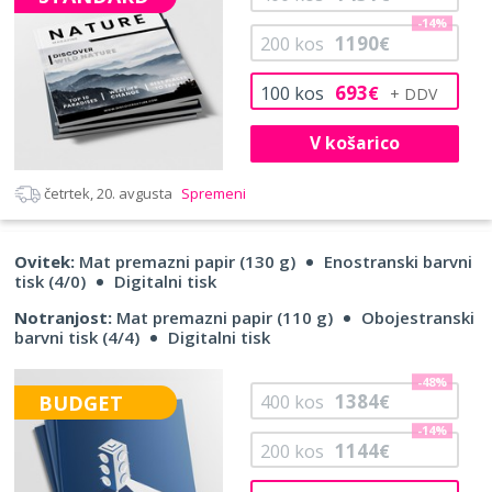
-14%
1190
200
kos
€
693
100
kos
€
V košarico
četrtek, 20. avgusta
Spremeni
Ovitek:
Mat premazni papir (130 g)
Enostranski barvni
tisk (4/0)
Digitalni tisk
Notranjost:
Mat premazni papir (110 g)
Obojestranski
barvni tisk (4/4)
Digitalni tisk
-48%
1384
BUDGET
400
kos
€
-14%
1144
200
kos
€