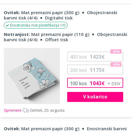
Ovitek:
Mat premazni papir (300 g)
Obojestranski
barvni tisk (4/4)
Digitalni tisk
Enostranska mat plastifikacija 1/0
Notranjost:
Mat premazni papir (110 g)
Obojestranski
barvni tisk (4/4)
Offset tisk
-65%
1423
400
kos
€
-43%
1173
200
kos
€
1043
100
kos
€
V košarico
Spremeni
četrtek, 20. avgusta
Ovitek:
Mat premazni papir (300 g)
Enostranski barvni