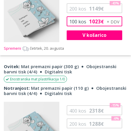
-43%
1149
200
kos
€
1023
100
kos
€
V košarico
Spremeni
četrtek, 20. avgusta
Ovitek:
Mat premazni papir (300 g)
Obojestranski
barvni tisk (4/4)
Digitalni tisk
Enostranska mat plastifikacija 1/0
Notranjost:
Mat premazni papir (110 g)
Obojestranski
barvni tisk (4/4)
Digitalni tisk
-15%
2318
400
kos
€
-6%
1288
200
kos
€