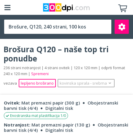
Q120 (120 x 120 mm)
Brošura Q120 – naše top tri
ponudbe
236 strani notranjost | 4 strani ovitek | 120 x 120 mm | odprti format
240 x 120 mm |
Spremeni
Išči
vezava
lepljeno broširano
kovinska spirala
‐
srebrna
Ovitek:
Mat premazni papir (300 g)
Obojestranski
barvni tisk (4/4)
Digitalni tisk
Enostranska mat plastifikacija 1/0
Notranjost:
Mat premazni papir (130 g)
Obojestranski
barvni tisk (4/4)
Digitalni tisk