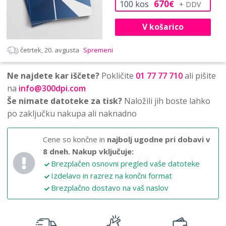
670
100
kos
€
V košarico
četrtek, 20. avgusta
Spremeni
Ne najdete kar iščete?
Pokličite
01 77 77 710
ali pišite
na
info@300dpi.com
Še nimate datoteke za tisk?
Naložili jih boste lahko
po zaključku nakupa ali naknadno
Cene so končne in
najbolj ugodne pri dobavi v
8 dneh.
Nakup vključuje:
Brezplačen osnovni pregled vaše datoteke
Izdelavo in razrez na končni format
Brezplačno dostavo na vaš naslov