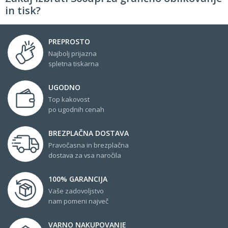
in tisk?
PREPROSTO
Najbolj prijazna
spletna tiskarna
UGODNO
Top kakovost
po ugodnih cenah
BREZPLAČNA DOSTAVA
Pravočasna in brezplačna
dostava za vsa naročila
100% GARANCIJA
Vaše zadovoljstvo
nam pomeni največ
VARNO NAKUPOVANJE