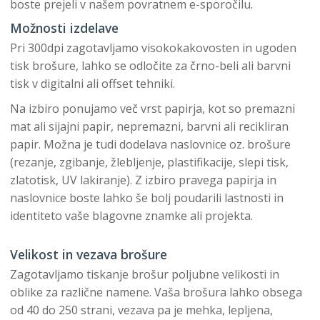
boste prejeli v našem povratnem e-sporočilu.
Možnosti izdelave
Pri 300dpi zagotavljamo visokokakovosten in ugoden
tisk brošure, lahko se odločite za črno-beli ali barvni
tisk v digitalni ali offset tehniki.
Na izbiro ponujamo več vrst papirja, kot so premazni
mat ali sijajni papir, nepremazni, barvni ali recikliran
papir. Možna je tudi dodelava naslovnice oz. brošure
(rezanje, zgibanje, žlebljenje, plastifikacije, slepi tisk,
zlatotisk, UV lakiranje). Z izbiro pravega papirja in
naslovnice boste lahko še bolj poudarili lastnosti in
identiteto vaše blagovne znamke ali projekta.
Velikost in vezava brošure
Zagotavljamo tiskanje brošur poljubne velikosti in
oblike za različne namene. Vaša brošura lahko obsega
od 40 do 250 strani, vezava pa je mehka, lepljena,