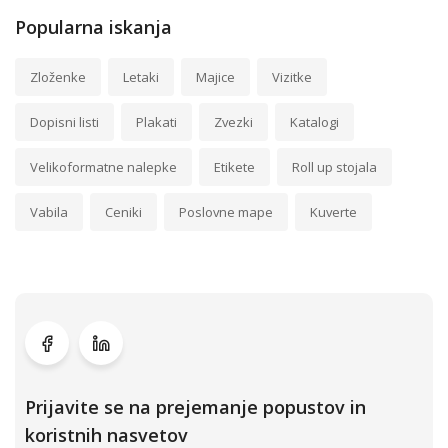
Popularna iskanja
Zloženke
Letaki
Majice
Vizitke
Dopisni listi
Plakati
Zvezki
Katalogi
Velikoformatne nalepke
Etikete
Roll up stojala
Vabila
Ceniki
Poslovne mape
Kuverte
Prijavite se na prejemanje popustov in
koristnih nasvetov