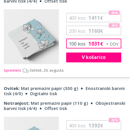
barvni tisk (4/4)
Offset tisk
-65%
1411
400
kos
€
-43%
1160
200
kos
€
1031
100
kos
€
V košarico
Spremeni
četrtek, 20. avgusta
Ovitek:
Mat premazni papir (300 g)
Enostranski barvni
tisk (4/0)
Digitalni tisk
Notranjost:
Mat premazni papir (110 g)
Obojestranski
barvni tisk (4/4)
Offset tisk
-65%
1392
400
kos
€