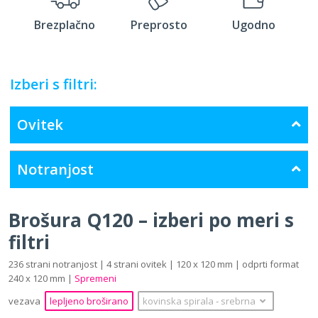
Brezplačno
Preprosto
Ugodno
Izberi s filtri:
Ovitek
Notranjost
Brošura Q120 – izberi po meri s
filtri
236 strani notranjost | 4 strani ovitek | 120 x 120 mm | odprti format
240 x 120 mm |
Spremeni
vezava
lepljeno broširano
kovinska spirala
‐
srebrna