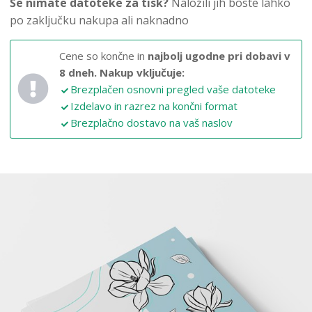
Še nimate datoteke za tisk?
Naložili jih boste lahko
po zaključku nakupa ali naknadno
Cene so končne in
najbolj ugodne pri dobavi v
8 dneh.
Nakup vključuje:
Brezplačen osnovni pregled vaše datoteke
Izdelavo in razrez na končni format
Brezplačno dostavo na vaš naslov