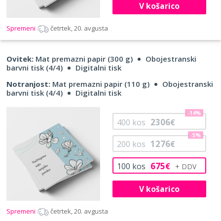
V košarico
Spremeni
četrtek, 20. avgusta
Ovitek:
Mat premazni papir (300 g)
Obojestranski
barvni tisk (4/4)
Digitalni tisk
Notranjost:
Mat premazni papir (110 g)
Obojestranski
barvni tisk (4/4)
Digitalni tisk
-14%
2306
400
kos
€
-5%
1276
200
kos
€
675
100
kos
€
V košarico
Spremeni
četrtek, 20. avgusta