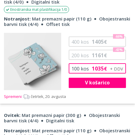
tisk (4/0)
Digitalni tisk
Enostranska mat plastifikacija 1/0
Notranjost:
Mat premazni papir (110 g)
Obojestranski
barvni tisk (4/4)
Offset tisk
-66%
1405
400
kos
€
-43%
1161
200
kos
€
1035
100
kos
€
V košarico
Spremeni
četrtek, 20. avgusta
Ovitek:
Mat premazni papir (300 g)
Obojestranski
barvni tisk (4/4)
Digitalni tisk
Notranjost:
Mat premazni papir (110 g)
Obojestranski