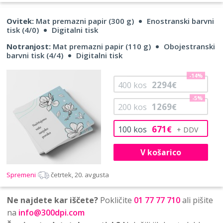
Ovitek:
Mat premazni papir (300 g)
Enostranski barvni
tisk (4/0)
Digitalni tisk
Notranjost:
Mat premazni papir (110 g)
Obojestranski
barvni tisk (4/4)
Digitalni tisk
-14%
2294
400
kos
€
-5%
1269
200
kos
€
671
100
kos
€
V košarico
Spremeni
četrtek, 20. avgusta
Ne najdete kar iščete?
Pokličite
01 77 77 710
ali pišite
na
info@300dpi.com