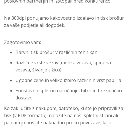
poslovnih partnerjih in izstopali pred konkurenco.
Na 300dpi ponujamo kakovostno izdelavo in tisk brošur
za vaše podjetje ali dogodek.
Zagotovimo vam:
Barvni tisk brošur v različnih tehnikah
Različne vrste vezav (mehka vezava, spiralna
vezava, šivanje z žico)
Ugodne cene in veliko izbiro različnih vrst papirja
Enostavno spletno naročanje, hitro in brezplačno
dostavo
Ko zaključite z nakupom, datoteko, ki ste jo pripravili za
tisk (v PDF formatu), naložite na naši spletni strani ali
pa nam jo pošljite naknadno preko povezave, ki jo