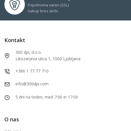
Popolnoma varen (SSL)
nakup brez skrbi
Kontakt
300 dpi, d.o.o.
Likozarjeva ulica 1, 1000 Ljubljana
+386 1 77 77 710
info@300dpi.com
5 dni na teden, med 7:00 in 17:00
O nas