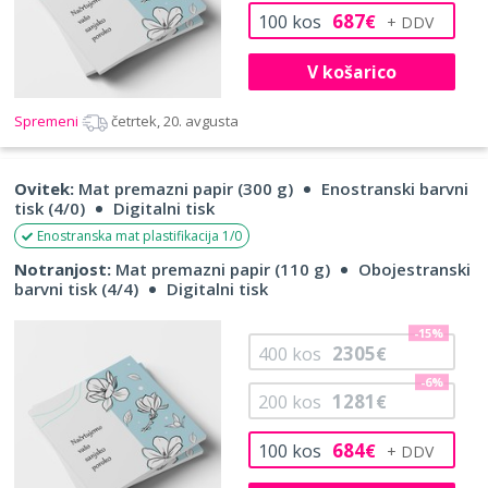
687
100
kos
€
V košarico
Spremeni
četrtek, 20. avgusta
Ovitek:
Mat premazni papir (300 g)
Enostranski barvni
tisk (4/0)
Digitalni tisk
Enostranska mat plastifikacija 1/0
Notranjost:
Mat premazni papir (110 g)
Obojestranski
barvni tisk (4/4)
Digitalni tisk
-15%
2305
400
kos
€
-6%
1281
200
kos
€
684
100
kos
€