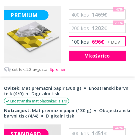
-47%
1469
PREMIUM
400
kos
€
-13%
1202
200
kos
€
696
100
kos
€
V košarico
četrtek, 20. avgusta
Spremeni
Ovitek:
Mat premazni papir (300 g)
Enostranski barvni
tisk (4/0)
Digitalni tisk
Enostranska mat plastifikacija 1/0
Notranjost:
Mat premazni papir (130 g)
Obojestranski
barvni tisk (4/4)
Digitalni tisk
-47%
1451
STANDARD
400
kos
€