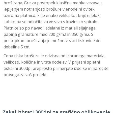
broširana. Gre za postopek klasične mehke vezava z
lepljenjem notranjosti brošure v enodelni ovitek
oziroma platnico, ki je enako velika kot knjižni blok.
Lahko pa se odločite za vezavo s kovinsko spiralo.
Platnice so po navadi izdelane iz mat ali sijajnega
papirja gramature med 200 g/m2 in 350 g/m2. S
postopkom broširanja je možno vezati tiskovine do
debeline 5 cm.
Cena tiska brošure je odvisna od izbranega materiala,
velikosti, količine in vrste dodelav. V prijazni spletni
tiskarni 300dpi preprosto primerjate izdelke in naročite
pravega za vaš projekt.
Zakaj izbrati 300dpi za grafično oblikovanje